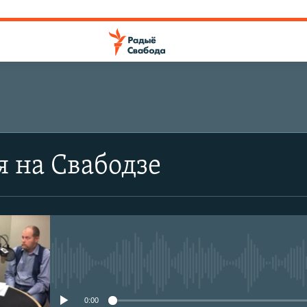
я на Свабодзе
No media source currently avail
0:00