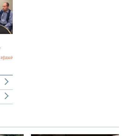
е
 аўдыё