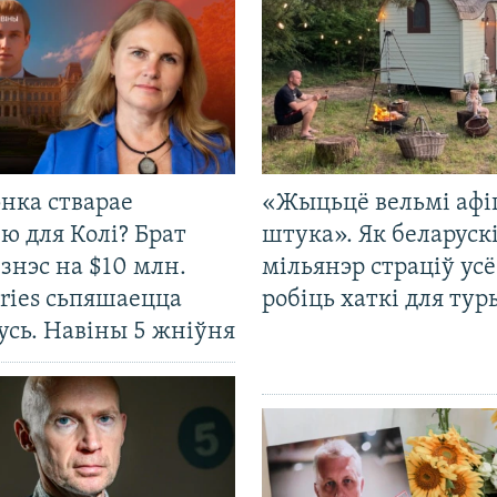
нка стварае
«Жыцьцё вельмі афі
ю для Колі? Брат
штука». Як беларуск
ізнэс на $10 млн.
мільянэр страціў усё
ries сьпяшаецца
робіць хаткі для тур
усь. Навіны 5 жніўня