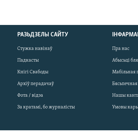
РАЗЬДЗЕЛЫ САЙТУ
ІНФАРМ
Стужка навінаў
Пра нас
Падкасты
Абысьці бл
Кнігі Свабоды
Мабільная 
Архіў перадачаў
Бясьпечная
Фота / відэа
Нашы кант
САЧЫЦЕ ЗА АБНАЎЛЕНЬНЯМІ
За кратамі, бо журналісты
Умовы кар