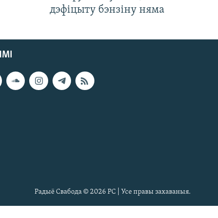
дэфіцыту бэнзіну няма
ЯМІ
Радыё Свабода © 2026 РС | Усе правы захаваныя.