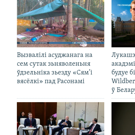
Вызвалілі асуджанага на
Лукашэ
сем сутак зьняволеньня
акадэмі
ўдзельніка зьезду «Сям’і
будуе б
вясёлкі» пад Расонамі
Wildber
ў Белар