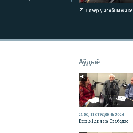
КАЛЯНДАР
НА ХВАЛЯХ СВАБОДЫ
Плэер у асобным ак
Аўдыё
21:00, 31 СТУДЗЕНЬ 2024
Вынікі дня на Свабодзе