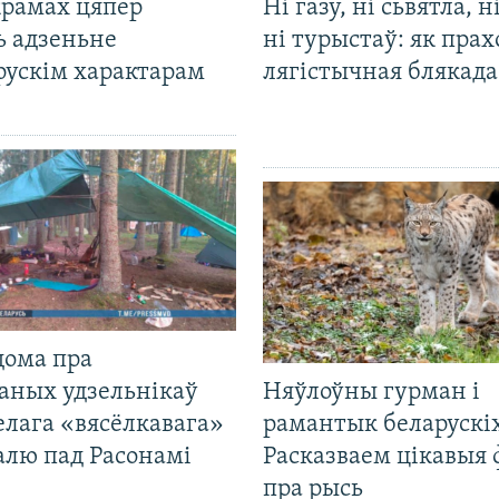
крамах цяпер
Ні газу, ні сьвятла, н
ь адзеньне
ні турыстаў: як прах
рускім характарам
лягістычная блякад
дома пра
аных удзельнікаў
Няўлоўны гурман і
лага «вясёлкавага»
рамантык беларускіх
алю пад Расонамі
Расказваем цікавыя
пра рысь