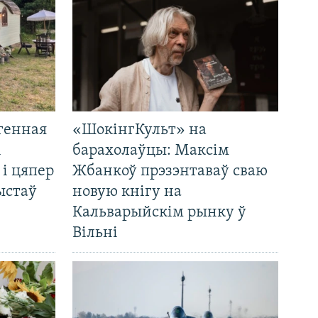
генная
«ШокінгКульт» на
і
барахолаўцы: Максім
 і цяпер
Жбанкоў прэзэнтаваў сваю
ыстаў
новую кнігу на
Кальварыйскім рынку ў
Вільні