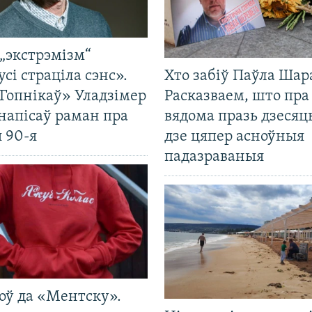
„экстрэмізм“
усі страціла сэнс».
Хто забіў Паўла Шар
Гопнікаў» Уладзімер
Расказваем, што пра
напісаў раман пра
вядома празь дзесяць
 90-я
дзе цяпер асноўныя
падазраваныя
оў да «Ментску».