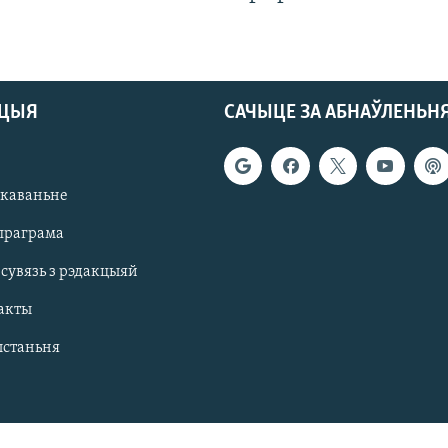
АЦЫЯ
САЧЫЦЕ ЗА АБНАЎЛЕНЬН
якаваньне
праграма
 сувязь з рэдакцыяй
акты
ыстаньня