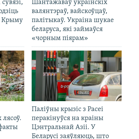
і сувязі,
Шантажаваў украінскіх
одзіць
валянтэраў, вайскоўцаў,
а Крыму
палітыкаў. Украіна шукае
беларуса, які займаўся
«чорным піярам»
Паліўны крызіс з Расеі
 лясоў.
перакінуўся на краіны
 факты
Цэнтральнай Азіі. У
Беларусі заяўляюць, што