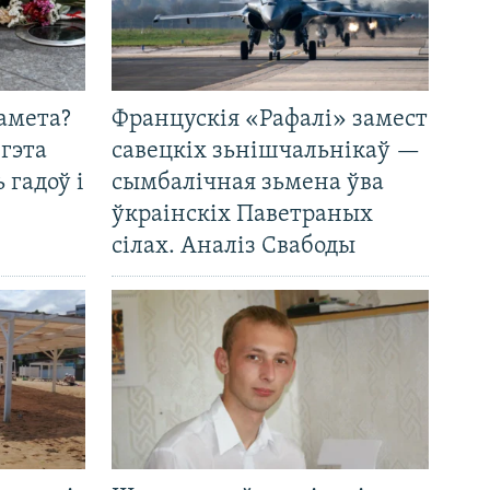
амета?
Францускія «Рафалі» замест
 гэта
савецкіх зьнішчальнікаў —
 гадоў і
сымбалічная зьмена ўва
ўкраінскіх Паветраных
сілах. Аналіз Свабоды