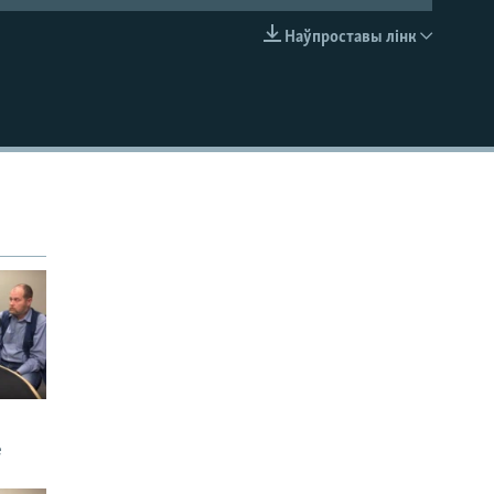
Наўпроставы лінк
EMBED
е