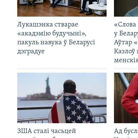
Лукашэнка стварае
«Слова 
«акадэмію будучыні»,
у Белар
пакуль навука ў Беларусі
Аўтар «
дэградуе
Казлоў 
менскія
ЗША сталі часьцей
Ад бусл