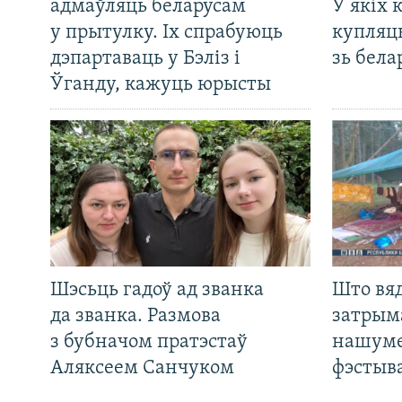
адмаўляць беларусам
У якіх 
у прытулку. Іх спрабуюць
купляц
дэпартаваць у Бэліз і
зь бела
Ўганду, кажуць юрысты
Шэсьць гадоў ад званка
Што вя
да званка. Размова
затрым
з бубначом пратэстаў
нашуме
Аляксеем Санчуком
фэстыв