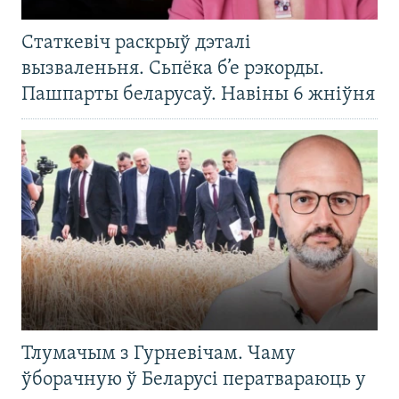
Статкевіч раскрыў дэталі
вызваленьня. Сьпёка б’е рэкорды.
Пашпарты беларусаў. Навіны 6 жніўня
Тлумачым з Гурневічам. Чаму
ўборачную ў Беларусі ператвараюць у