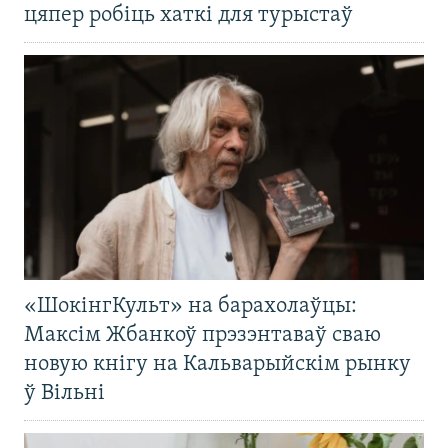
цяпер робіць хаткі для турыстаў
«ШокінгКульт» на барахолаўцы:
Максім Жбанкоў прэзэнтаваў сваю
новую кнігу на Кальварыйскім рынку
ў Вільні