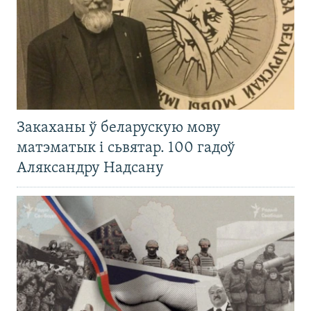
Закаханы ў беларускую мову
матэматык і сьвятар. 100 гадоў
Аляксандру Надсану