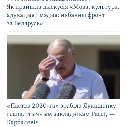
Як прайшла дыскусія «Мова, культура,
адукацыя і мэдыя: нябачны фронт
за Беларусь»
«Пастка 2020-га» зрабіла Лукашэнку
геапалітычным закладнікам Расеі, —
Карбалевіч