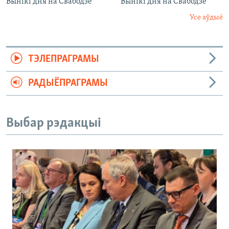
Вынікі дня на Свабодзе
Вынікі дня на Свабодзе
Усе аўдыё
ТЭЛЕПРАГРАМЫ
РАДЫЁПРАГРАМЫ
Выбар рэдакцыі