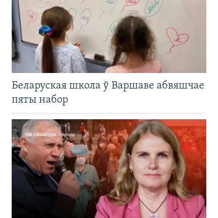
Беларуская школа ў Варшаве абвяшчае
пяты набор