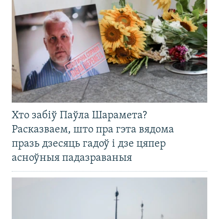
Хто забіў Паўла Шарамета?
Расказваем, што пра гэта вядома
празь дзесяць гадоў і дзе цяпер
асноўныя падазраваныя