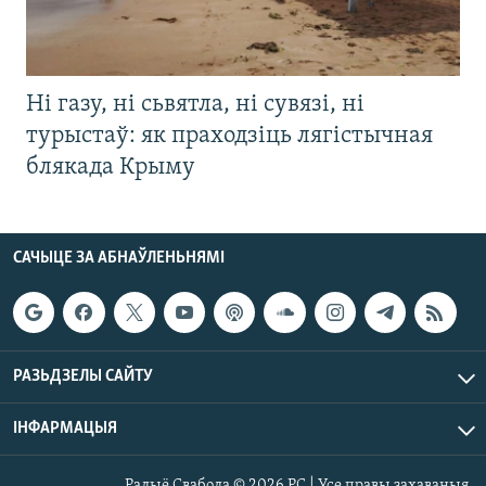
Ні газу, ні сьвятла, ні сувязі, ні
турыстаў: як праходзіць лягістычная
блякада Крыму
САЧЫЦЕ ЗА АБНАЎЛЕНЬНЯМІ
РАЗЬДЗЕЛЫ САЙТУ
ІНФАРМАЦЫЯ
Радыё Свабода © 2026 РС | Усе правы захаваныя.