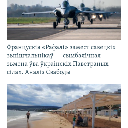
Францускія «Рафалі» замест савецкіх
зьнішчальнікаў — сымбалічная
зьмена ўва ўкраінскіх Паветраных
сілах. Аналіз Свабоды