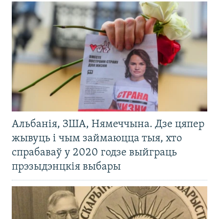
Альбанія, ЗША, Нямеччына. Дзе цяпер
жывуць і чым займаюцца тыя, хто
спрабаваў у 2020 годзе выйграць
прэзыдэнцкія выбары