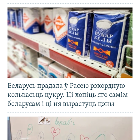
Беларусь прадала ў Расею рэкордную
колькасьць цукру. Ці хопіць яго самім
беларусам і ці ня вырастуць цэны