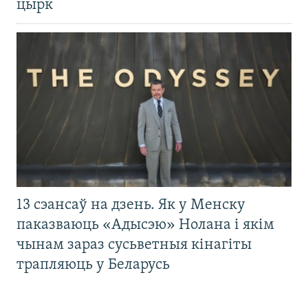
цырк
13 сэансаў на дзень. Як у Менску
паказваюць «Адысэю» Нолана і якім
чынам зараз сусьветныя кінагіты
трапляюць у Беларусь