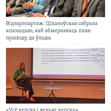
Відэарэпартаж: Ціханоўская сабрала
апазыцыю, каб абмеркаваць плян
прыходу да ўлады
«Усё кепска і вельмі кепска».