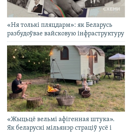
«Ня толькі пляцдарм»: як Беларусь
разбудоўвае вайсковую інфраструктуру
«Жыцьцё вельмі афігенная штука».
Як беларускі мільянэр страціў усё і