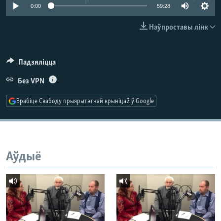
КУЛЬТУРА
МОВА
0:00
59:28
КАЛЯНДАР
НА ХВАЛЯХ СВАБОДЫ
Наўпроставы лінк
Падзяліцца
Без VPN
Зрабіце Свабоду прыярытэтнай крыніцай ў Google
Аўдыё