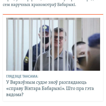
сем наручных храномэтраў Бабарыкі.
ГЛЯДЗІЦЕ ТАКСАМА:
У Вярхоўным судзе зноў разглядаюць
«справу Віктара Бабарыкі». Што пра гэта
вядома?