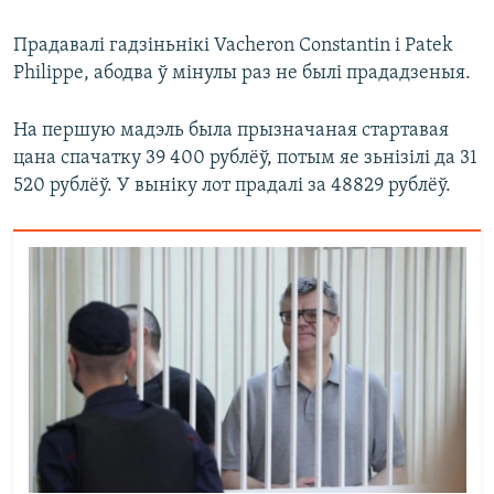
Прадавалі гадзіньнікі Vacheron Constantin і Patek
Philippe, абодва ў мінулы раз не былі прададзеныя.
На першую мадэль была прызначаная стартавая
цана спачатку 39 400 рублёў, потым яе зьнізілі да 31
520 рублёў. У выніку лот прадалі за 48829 рублёў.