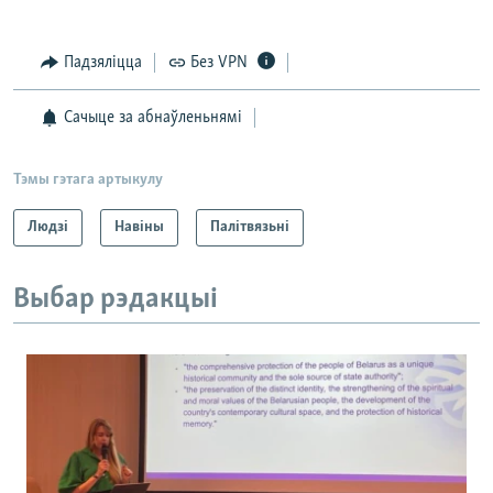
Падзяліцца
Без VPN
Сачыце за абнаўленьнямі
Тэмы гэтага артыкулу
Людзі
Навіны
Палітвязьні
Выбар рэдакцыі