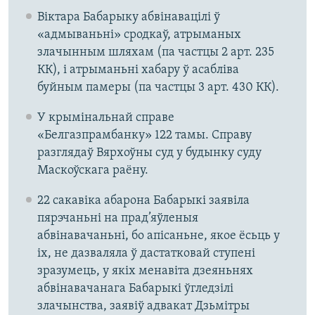
Віктара Бабарыку абвінавацілі ў
«адмываньні» сродкаў, атрыманых
злачынным шляхам (па частцы 2 арт. 235
КК), і атрыманьні хабару ў асабліва
буйным памеры (па частцы 3 арт. 430 КК).
У крымінальнай справе
«Белгазпрамбанку» 122 тамы. Справу
разглядаў Вярхоўны суд у будынку суду
Маскоўскага раёну.
22 сакавіка абарона Бабарыкі заявіла
пярэчаньні на прад’яўленыя
абвінавачаньні, бо апісаньне, якое ёсьць у
іх, не дазваляла ў дастатковай ступені
зразумець, у якіх менавіта дзеяньнях
абвінавачанага Бабарыкі ўгледзілі
злачынства, заявіў адвакат Дзьмітры