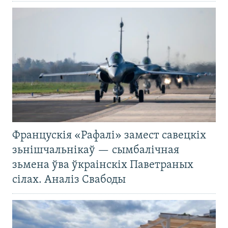
Францускія «Рафалі» замест савецкіх
зьнішчальнікаў — сымбалічная
зьмена ўва ўкраінскіх Паветраных
сілах. Аналіз Свабоды