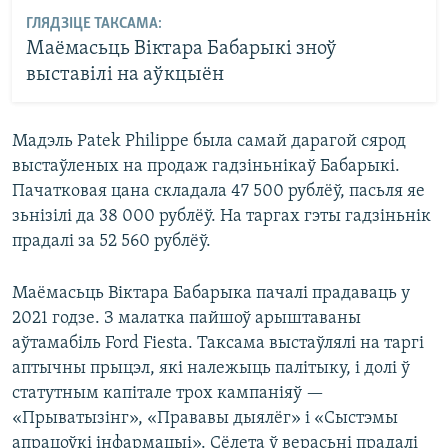
ГЛЯДЗІЦЕ ТАКСАМА:
Маёмасьць Віктара Бабарыкі зноў
выставілі на аўкцыён
Мадэль Patek Philippe была самай дарагой сярод
выстаўленых на продаж гадзіньнікаў Бабарыкі.
Пачатковая цана складала 47 500 рублёў, пасьля яе
зьнізілі да 38 000 рублёў. На таргах гэты гадзіньнік
прадалі за 52 560 рублёў.
Маёмасьць Віктара Бабарыка пачалі прадаваць у
2021 годзе. З малатка пайшоў арыштаваны
аўтамабіль Ford Fiesta. Таксама выстаўлялі на таргі
аптычны прыцэл, які належыць палітыку, і долі ў
статутным капітале трох кампаніяў —
«Прыватызінг», «Прававы дыялёг» і «Сыстэмы
апрацоўкі інфармацыі». Сёлета ў верасьні прадалі