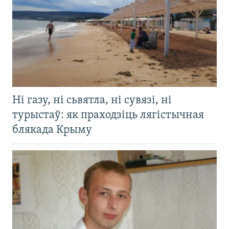
Ні газу, ні сьвятла, ні сувязі, ні
турыстаў: як праходзіць лягістычная
блякада Крыму