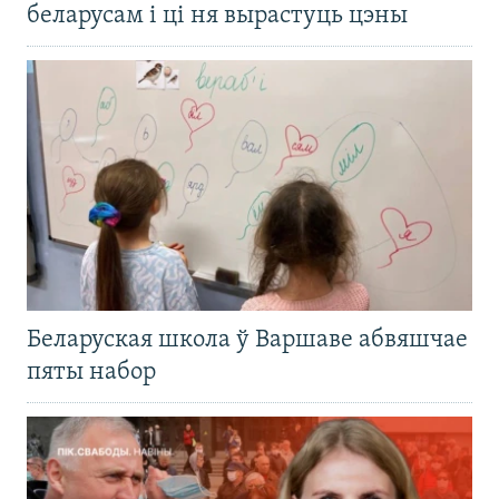
беларусам і ці ня вырастуць цэны
Беларуская школа ў Варшаве абвяшчае
пяты набор