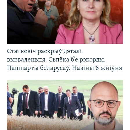
Статкевіч раскрыў дэталі
вызваленьня. Сьпёка б’е рэкорды.
Пашпарты беларусаў. Навіны 6 жніўня