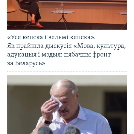
«Усё кепска і вельмі кепска».
Як прайшла дыскусія «Мова, культура,
адукацыя і мэдыя: нябачны фронт
за Беларусь»