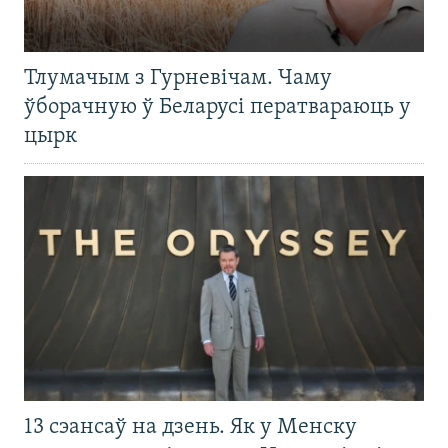
Тлумачым з Гурневічам. Чаму
ўборачную ў Беларусі ператвараюць у
цырк
13 сэансаў на дзень. Як у Менску