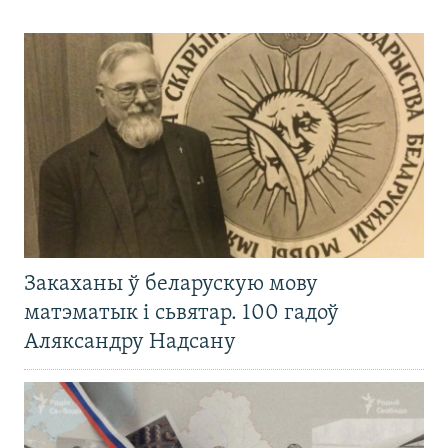
Закаханы ў беларускую мову
матэматык і сьвятар. 100 гадоў
Аляксандру Надсану