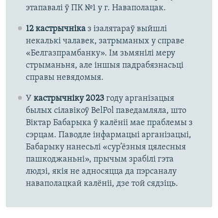
этапавалі ў ПК №1 у г. Наваполацак.
12 кастрычніка
з ізалятараў выйшлі
некалькі чалавек, затрыманых у справе
«Белгазпрамбанку»​. Ім зьмянілі меру
стрыманьня, але іншыя падрабязнасьці
справы невядомыя.
У
кастрычніку 2023
году арганізацыя
былых сілавікоў BelPol паведамляла, што
Віктар Бабарыка ў калёніі мае праблемы з
сэрцам. Паводле інфармацыі арганізацыі,
Бабарыку нанесьлі «сур’ёзныя цялесныя
пашкоджаньні», прычым зрабілі гэта
людзі, якія не адносяцца да пэрсаналу
наваполацкай калёніі, дзе той сядзіць.