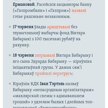
Ермаковай
. Расейскія акцыянэры банку
(«Газпромбанк» і «Газпром»)
назвалі
гэтае рашэньне незаконным.
17 чэрвеня
ўлады
арыштавалі
без
тлумачэньняў выбарчы фонд Віктара
Бабарыкі з 100 тысячамі рублёў на
рахунку.
18 чэрвеня
затрымалі
Віктара Бабарыку і
яго сына Эдуарда Бабарыку — кіраўніка
ініцыятыўнай групы. У дамах сям’і
Бабарыкаў
прайшлі ператрусы.
Кіраўнік КДК
Іван Тэртэль
назваў
Бабарыку «непасрэдным арганізатарам»
«махлярскай схемы з адмываньнем
грошай» з удзелам былых і дзейных топ-