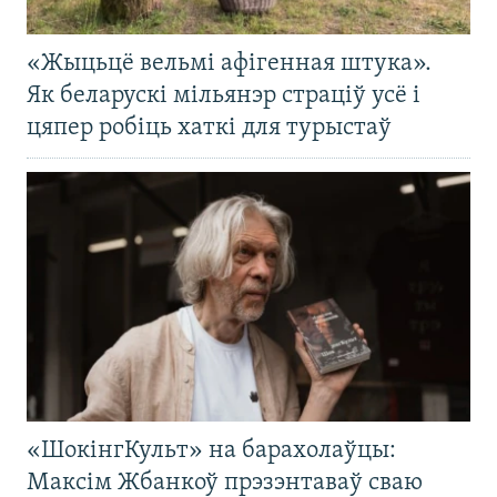
«Жыцьцё вельмі афігенная штука».
Як беларускі мільянэр страціў усё і
цяпер робіць хаткі для турыстаў
«ШокінгКульт» на барахолаўцы:
Максім Жбанкоў прэзэнтаваў сваю