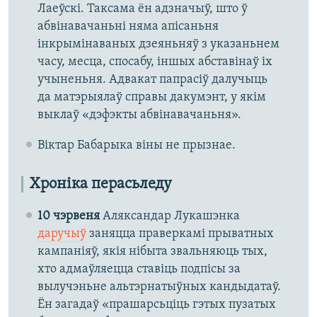
Лаеўскі. Таксама ён адзначыў, што ў
абвінавачаньні няма апісаньня
інкрымінаваных дзеяньняў з указаньнем
часу, месца, спосабу, іншых абставінаў іх
учыненьня. Адвакат папрасіў далучыць
да матэрыялаў справы дакумэнт, у якім
выклаў «дэфэкты абвінавачаньня».
Віктар Бабарыка віны не прызнае.​
Хроніка перасьледу
10 чэрвеня
Аляксандар Лукашэнка
даручыў
заняцца праверкамі прыватных
кампаніяў, якія нібыта звальняюць тых,
хто адмаўляецца ставіць подпісы за
вылучэньне альтэрнатыўных кандыдатаў.
Ён загадаў «прашарсьціць гэтых пузатых