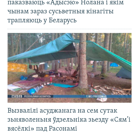
паказваюць «Адысэю» Нолана і якім
чынам зараз сусьветныя кінагіты
трапляюць у Беларусь
Вызвалілі асуджанага на сем сутак
зьняволеньня ўдзельніка зьезду «Сям’і
вясёлкі» пад Расонамі