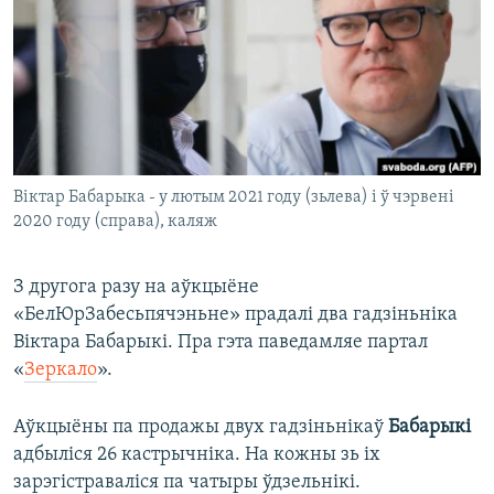
КУЛЬТУРА
МОВА
КАЛЯНДАР
НА ХВАЛЯХ СВАБОДЫ
Віктар Бабарыка - у лютым 2021 году (зьлева) і ў чэрвені
2020 году (справа), каляж
З другога разу на аўкцыёне
«БелЮрЗабесьпячэньне» прадалі два гадзіньніка
Віктара Бабарыкі. Пра гэта паведамляе партал
«
Зеркало
».
Аўкцыёны па продажы двух гадзіньнікаў
Бабарыкі
адбыліся 26 кастрычніка. На кожны зь іх
зарэгістраваліся па чатыры ўдзельнікі.