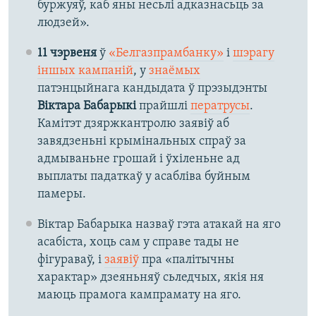
буржуяў, каб яны несьлі адказнасьць за
людзей».
11 чэрвеня
ў
«Белгазпрамбанку»
і
шэрагу
іншых кампаній
, у
знаёмых
патэнцыйнага кандыдата ў прэзыдэнты
Віктара Бабарыкі
прайшлі
ператрусы
.
Камітэт дзяржкантролю заявіў аб
завядзеньні крымінальных спраў за
адмываньне грошай і ўхіленьне ад
выплаты падаткаў у асабліва буйным
памеры.
Віктар Бабарыка назваў гэта атакай на яго
асабіста, хоць сам у справе тады не
фігураваў, і
заявіў
пра «палітычны
характар» дзеяньняў сьледчых, якія ня
маюць прамога кампрамату на яго.