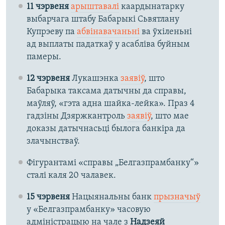
11 чэрвеня
арыштавалі
каардынатарку
выбарчага штабу Бабарыкі Сьвятлану
Купрэеву па
абвінавачаньні
ва ўхіленьні
ад выплаты падаткаў у асабліва буйным
памеры.
12 чэрвеня
Лукашэнка
заявіў
, што
Бабарыка таксама датычны да справы,
маўляў, «​гэта адна шайка-лейка». Праз 4
гадзіны Дзяржкантроль
заявіў
, што мае
доказы датычнасьці былога банкіра да
злачынстваў.
Фігурантамі «справы „Белгазпрамбанку“»
сталі каля 20 чалавек.
15 чэрвеня
Нацыянальны банк
прызначыў
у «Белгазпрамбанку» часовую
адміністрацыю на чале з
Надзеяй