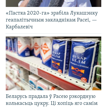
«Пастка 2020-га» зрабіла Лукашэнку
геапалітычным закладнікам Расеі, —
Карбалевіч
Беларусь прадала ў Расею рэкордную
колькасьць цукру. Ці хопіць яго самім