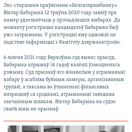
Экс-старшыня праўленьня «Белгазпрамбанку»
Віктар Бабарыка 12 траўня 2020 году заявіў пра
намер удзельнічаць у прэзыдэнцкіх выбарах. Да
моманту рэгістрацыі кандыдатаў Бабарыка быў
ужо затрыманы. У рэгістрацыі яму адмовілі на
падставе інфармацыі з Камітэту дзяржкантролю.
6 ліпеня 2021 году Вярхоўны суд вынес прысуд,
Бабарыка атрымаў 14 гадоў калёніі ўзмоцненага
рэжыму. Суд прызнаў яго вінаватым у атрыманьні
хабару ў асабліва буйным памеры, арганізаваным
групай, а таксама ва ўчыненьні фінансавых
апэрацыяў са сродкамі, атрыманымі заведама
злачынным шляхам. Віктар Бабарыка на судзе
сваёй віны не прызнаў.