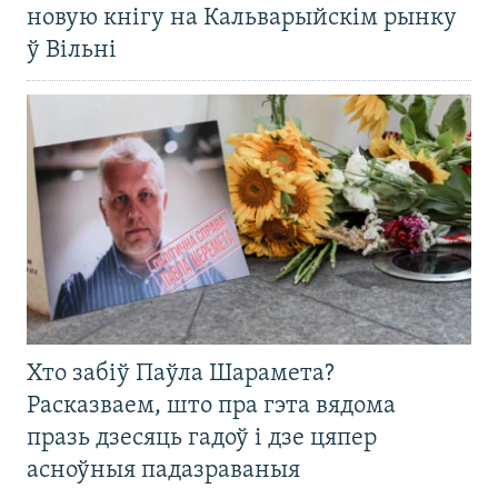
новую кнігу на Кальварыйскім рынку
ў Вільні
Хто забіў Паўла Шарамета?
Расказваем, што пра гэта вядома
празь дзесяць гадоў і дзе цяпер
асноўныя падазраваныя