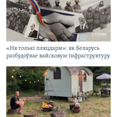
«Ня толькі пляцдарм»: як Беларусь
разбудоўвае вайсковую інфраструктуру