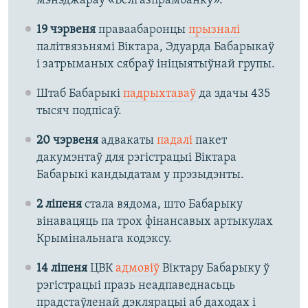
мэнэджараў «Белгазпрамбанку».
19 чэрвеня
праваабаронцы
прызналі
палітвязьнямі Віктара, Эдуарда Бабарыкаў
і затрыманых сябраў ініцыятыўнай групы.
Штаб Бабарыкі
падрыхтаваў
да здачы 435
тысяч подпісаў.
20 чэрвеня
адвакаты
падалі
пакет
дакумэнтаў для рэгістрацыі Віктара
Бабарыкі кандыдатам у прэзыдэнты.
2 ліпеня
стала вядома, што Бабарыку
вінавацяць па трох фінансавых артыкулах
Крымінальнага кодэксу.
14 ліпеня
ЦВК
адмовіў
Віктару Бабарыку ў
рэгістрацыі празь неадпаведнасьць
прадстаўленай дэклярацыі аб даходах і