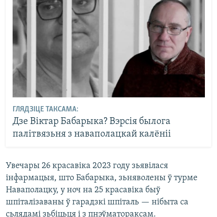
ГЛЯДЗІЦЕ ТАКСАМА:
Дзе Віктар Бабарыка? Вэрсія былога
палітвязьня з наваполацкай калёніі
Увечары 26 красавіка 2023 году зьявілася
інфармацыя, што Бабарыка, зьняволены ў турме
Наваполацку, у ноч на 25 красавіка быў
шпіталізаваны ў гарадзкі шпіталь — нібыта са
сьлядамі зьбіцьця і з пнэўматораксам.