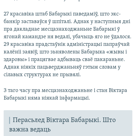
27 красавіка штаб Бабарыкі паведаміў, што экс-
банкір заставаўся ў шпіталі. Аднак у наступныя дні
пра дакладнае месцазнаходжаньне Бабарыкі ў
ягонай камандзе ня ведалі, убачыць яго не ўдалося.
29 красавіка прадстаўнік адміністрацыі папраўчай
калёніі заявіў, што зьняволены Бабарыка «жывы і
здаровы» і працягвае адбываць сваё пакараньне.
Аднак ніякіх пацьверджаньняў гэтым словам у
сілавых структурах не прывялі.
З таго часу пра месцазнаходжаньне і стан Віктара
Бабарыкі няма ніякай інфармацыі.
Перасьлед Віктара Бабарыкі. Што
важна ведаць