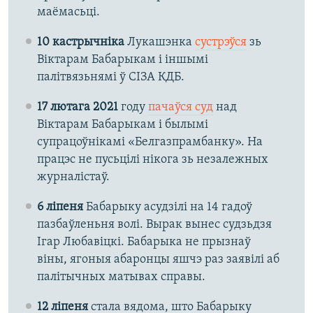
маёмасьці.
10 кастрычніка
Лукашэнка
сустрэўся
зь
Віктарам Бабарыкам і іншымі
палітвязьнямі ў СІЗА КДБ.
17 лютага 2021
году
пачаўся суд
над
Віктарам Бабарыкам і былымі
супрацоўнікамі «Белгазпрамбанку». На
працэс не пусьцілі нікога зь незалежных
журналістаў.
6 ліпеня
Бабарыку асудзілі на 14 гадоў
пазбаўленьня волі. Вырак вынес судзьдзя
Ігар Любавіцкі. Бабарыка не прызнаў
віны, ягоныя абаронцы яшчэ раз заявілі аб
палітычных матывах справы.
12 ліпеня
стала вядома, што Бабарыку