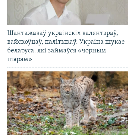
Шантажаваў украінскіх валянтэраў,
вайскоўцаў, палітыкаў. Украіна шукае
беларуса, які займаўся «чорным
піярам»