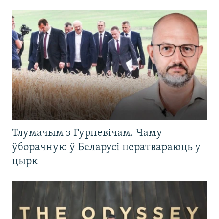
Тлумачым з Гурневічам. Чаму
ўборачную ў Беларусі ператвараюць у
цырк