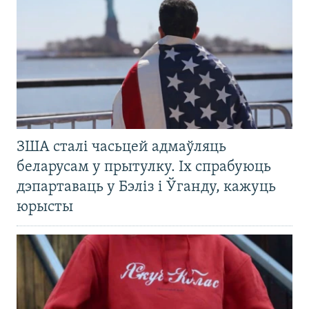
ЗША сталі часьцей адмаўляць
беларусам у прытулку. Іх спрабуюць
дэпартаваць у Бэліз і Ўганду, кажуць
юрысты