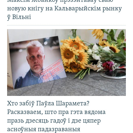
Максім Жбанкоў прэзэнтаваў сваю
новую кнігу на Кальварыйскім рынку
ў Вільні
Хто забіў Паўла Шарамета?
Расказваем, што пра гэта вядома
празь дзесяць гадоў і дзе цяпер
асноўныя падазраваныя