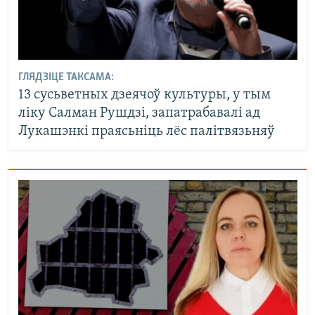
ГЛЯДЗІЦЕ ТАКСАМА:
13 сусьветных дзеячоў культуры, у тым
ліку Салман Рушдзі, запатрабавалі ад
Лукашэнкі праясьніць лёс палітвязьняў