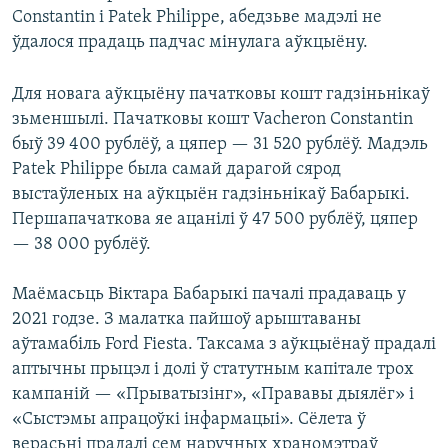
Constantin і Patek Philippe, абедзьве мадэлі не
ўдалося прадаць падчас мінулага аўкцыёну.
Для новага аўкцыёну пачатковы кошт гадзіньнікаў
зьменшылі. Пачатковы кошт Vacheron Constantin
быў 39 400 рублёў, а цяпер — 31 520 рублёў. Мадэль
Patek Philippe была самай дарагой сярод
выстаўленых на аўкцыён гадзіньнікаў Бабарыкі.
Першапачаткова яе ацанілі ў 47 500 рублёў, цяпер
— 38 000 рублёў.
Маёмасьць Віктара Бабарыкі пачалі прадаваць у
2021 годзе. З малатка пайшоў арыштаваны
аўтамабіль Ford Fiesta. Таксама з аўкцыёнаў прадалі
аптычны прыцэл і долі ў статутным капітале трох
кампаній — «Прыватызінг», «Прававы дыялёг» і
«Сыстэмы апрацоўкі інфармацыі». Сёлета ў
верасьні прадалі сем наручных храномэтраў