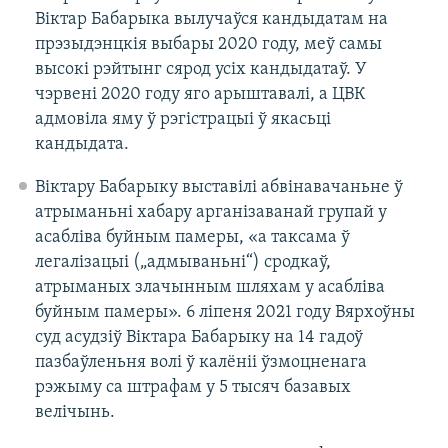
Віктар Бабарыка вылучаўся кандыдатам на
прэзыдэнцкія выбары 2020 году, меў самы
высокі рэйтынг сярод усіх кандыдатаў. У
чэрвені 2020 году яго арыштавалі, а ЦВК
адмовіла яму ў рэгістрацыі ў якасьці
кандыдата.
Віктару Бабарыку выставілі абвінавачаньне ў
атрыманьні хабару арганізаванай групай у
асабліва буйным памеры, «а таксама ў
легалізацыі („адмываньні“) сродкаў,
атрыманых злачынным шляхам у асабліва
буйным памеры». 6 ліпеня 2021 году Вярхоўны
суд асудзіў Віктара Бабарыку на 14 гадоў
пазбаўленьня волі ў калёніі ўзмоцненага
рэжыму са штрафам у 5 тысяч базавых
велічынь.