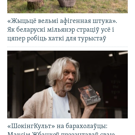
«Жыцьцё вельмі афігенная штука».
Як беларускі мільянэр страціў усё і
цяпер робіць хаткі для турыстаў
«ШокінгКульт» на барахолаўцы: