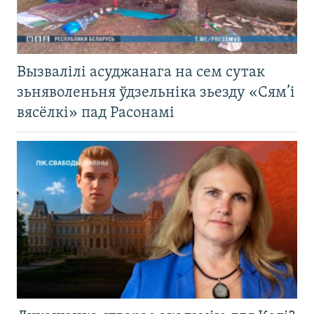
Вызвалілі асуджанага на сем сутак
зьняволеньня ўдзельніка зьезду «Сям’і
вясёлкі» пад Расонамі