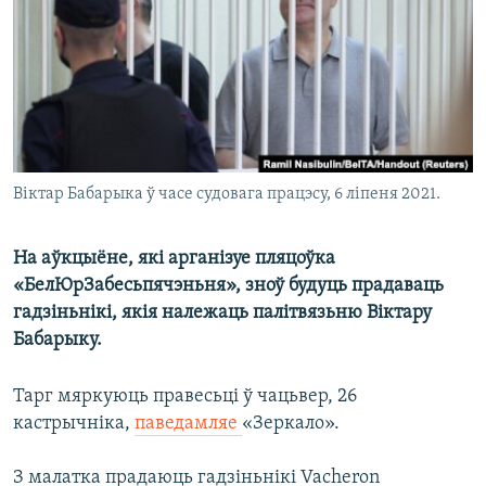
КУЛЬТУРА
МОВА
КАЛЯНДАР
НА ХВАЛЯХ СВАБОДЫ
Віктар Бабарыка ў часе судовага працэсу, 6 ліпеня 2021.
На аўкцыёне, які арганізуе пляцоўка
«БелЮрЗабесьпячэньня», зноў будуць прадаваць
гадзіньнікі, якія належаць палітвязьню Віктару
Бабарыку.
Тарг мяркуюць правесьці ў чацьвер, 26
кастрычніка,
паведамляе
«Зеркало».
З малатка прадаюць гадзіньнікі Vacheron