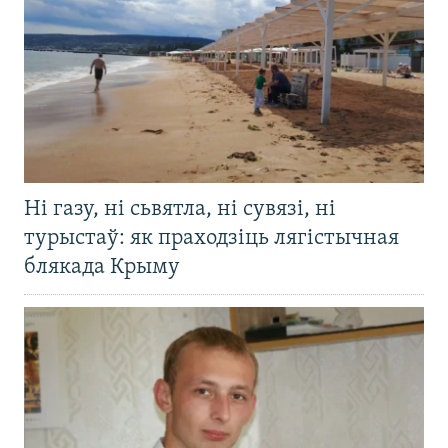
Ні газу, ні сьвятла, ні сувязі, ні
турыстаў: як праходзіць лягістычная
блякада Крыму