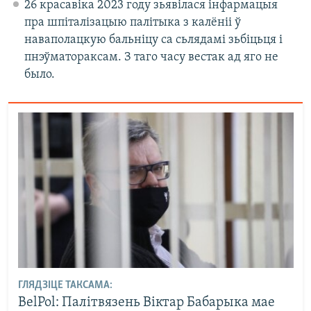
26 красавіка 2023 году зьявілася інфармацыя
пра шпіталізацыю палітыка з калёніі ў
наваполацкую бальніцу са сьлядамі зьбіцьця і
пнэўматораксам. З таго часу вестак ад яго не
было.
ГЛЯДЗІЦЕ ТАКСАМА:
BelPol: Палітвязень Віктар Бабарыка мае