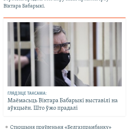
Віктара Бабарыкі.
ГЛЯДЗІЦЕ ТАКСАМА:
Маёмасьць Віктара Бабарыкі выставілі на
аўкцыён. Што ўжо прадалі
Старшыня праўленьня «Белгазпрамбанку»