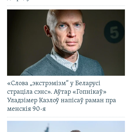
«Слова „экстрэмізм“ у Беларусі
страціла сэнс». Аўтар «Гопнікаў»
Уладзімер Казлоў напісаў раман пра
менскія 90-я