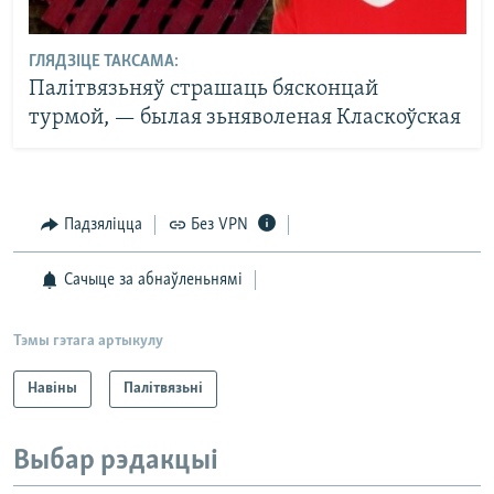
ГЛЯДЗІЦЕ ТАКСАМА:
Палітвязьняў страшаць бясконцай
турмой, — былая зьняволеная Класкоўская
Падзяліцца
Без VPN
Сачыце за абнаўленьнямі
Тэмы гэтага артыкулу
Навіны
Палітвязьні
Выбар рэдакцыі