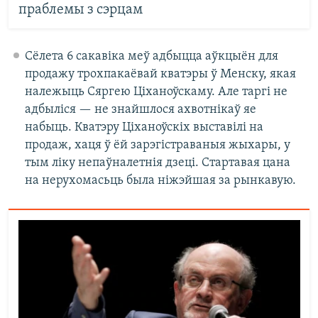
праблемы з сэрцам
Сёлета 6 сакавіка меў адбыцца аўкцыён для
продажу трохпакаёвай кватэры ў Менску, якая
належыць Сяргею Ціханоўскаму. Але таргі не
адбыліся — не знайшлося ахвотнікаў яе
набыць. Кватэру Ціханоўскіх выставілі на
продаж, хаця ў ёй зарэгістраваныя жыхары, у
тым ліку непаўналетнія дзеці. Стартавая цана
на нерухомасьць была ніжэйшая за рынкавую.