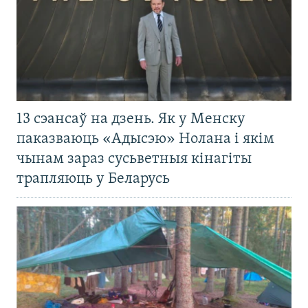
13 сэансаў на дзень. Як у Менску
паказваюць «Адысэю» Нолана і якім
чынам зараз сусьветныя кінагіты
трапляюць у Беларусь