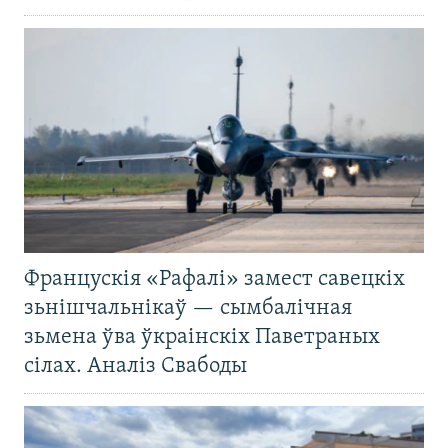
Францускія «Рафалі» замест савецкіх
зьнішчальнікаў — сымбалічная
зьмена ўва ўкраінскіх Паветраных
сілах. Аналіз Свабоды