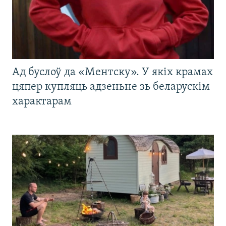
Ад буслоў да «Ментску». У якіх крамах
цяпер купляць адзеньне зь беларускім
характарам