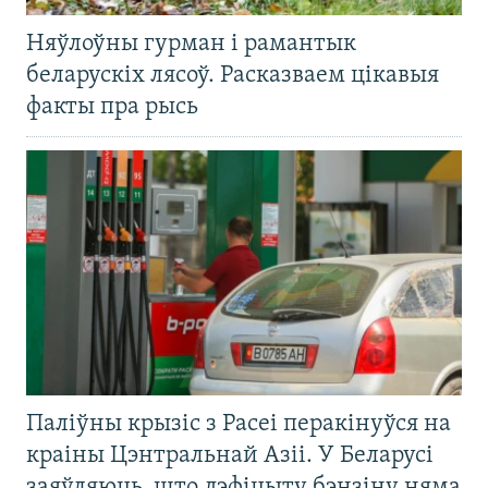
Няўлоўны гурман і рамантык
беларускіх лясоў. Расказваем цікавыя
факты пра рысь
Паліўны крызіс з Расеі перакінуўся на
краіны Цэнтральнай Азіі. У Беларусі
заяўляюць, што дэфіцыту бэнзіну няма