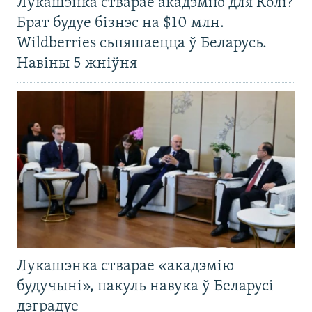
Лукашэнка стварае акадэмію для Колі?
Брат будуе бізнэс на $10 млн.
Wildberries сьпяшаецца ў Беларусь.
Навіны 5 жніўня
Лукашэнка стварае «акадэмію
будучыні», пакуль навука ў Беларусі
дэградуе