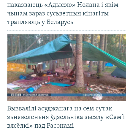
паказваюць «Адысэю» Нолана і якім
чынам зараз сусьветныя кінагіты
трапляюць у Беларусь
Вызвалілі асуджанага на сем сутак
зьняволеньня ўдзельніка зьезду «Сям’і
вясёлкі» пад Расонамі