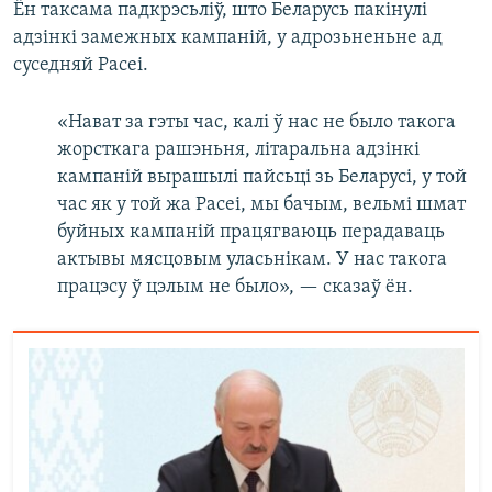
Ён таксама падкрэсьліў, што Беларусь пакінулі
адзінкі замежных кампаній, у адрозьненьне ад
суседняй Расеі.
«Нават за гэты час, калі ў нас не было такога
жорсткага рашэньня, літаральна адзінкі
кампаній вырашылі пайсьці зь Беларусі, у той
час як у той жа Расеі, мы бачым, вельмі шмат
буйных кампаній працягваюць перадаваць
актывы мясцовым уласьнікам. У нас такога
працэсу ў цэлым не было», — сказаў ён.