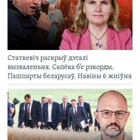
Статкевіч раскрыў дэталі
вызваленьня. Сьпёка б’е рэкорды.
Пашпарты беларусаў. Навіны 6 жніўня