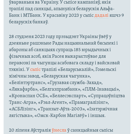
ўварваньня ва Ўкраіну. У сьпісе кампаніяў, якія
трапілі пад санкцыі, апынуліся беларускія Альфа-
Банк і МТБанк. У красавіку 2023 у сьпіс
дадалі
яшчэ 9
беларускіх банкаў.
28 студзеня 2023 году прэзыдэнт Украіны ўвёў у
дзеяньне рашэньне Рады нацыянальнай бясьпекі і
абароны аб санкцыях супраць 185 юрыдычных і
фізычных асоб, якіх Расея выкарыстоўвае для
перавозкі па чыгунцы асабовага складу і вайсковай
тэхнікі. У
сьпіс
трапілі «Беларуськалій», Гомельскі
хімічны завод, «Беларуская чыгунка»,
«Белінтэртранс», «Грузавая служба-Захад»,
«Лякафарба», «Белгазпрамбанк», «ПЛМ-Інавацыі»,
«Кронаспан ОСБ», «Беллесэкспарт», «Супрацоўніцтва
Транс-Агра», «Рэал-Агент», «Прамагралізінг»,
«АСБЛізінг», «Транзыт-Аўта-2003», «Ізатэрмічная
лягістыка», «Омск-Карбон Магілёў» і іншыя.
20 ліпеня Аўстралія
ўнесла
ў санкцыйныя сьпісы