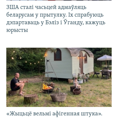
ЗША сталі часьцей адмаўляць
беларусам у прытулку. Іх спрабуюць
дэпартаваць у Бэліз і Ўганду, кажуць
юрысты
«Жыцьцё вельмі афігенная штука».