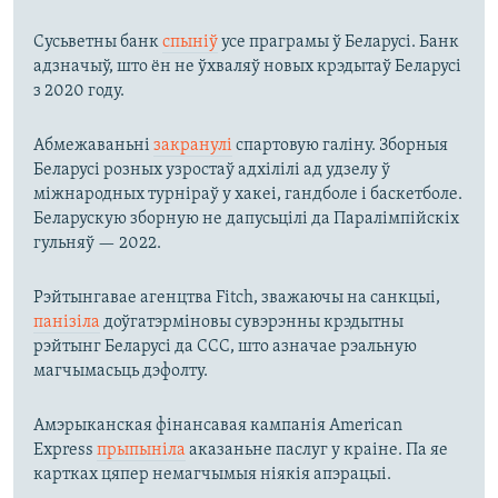
Сусьветны банк
спыніў
усе праграмы ў Беларусі. Банк
адзначыў, што ён не ўхваляў новых крэдытаў Беларусі
з 2020 году.
Абмежаваньні
закранулі
спартовую галіну. Зборныя
Беларусі розных узростаў адхілілі ад удзелу ў
міжнародных турніраў у хакеі, гандболе і баскетболе.
Беларускую зборную не дапусьцілі да Паралімпійскіх
гульняў — 2022.
Рэйтынгавае агенцтва Fitch, зважаючы на санкцыі,
панізіла
доўгатэрміновы сувэрэнны крэдытны
рэйтынг Беларусі да ССС, што азначае рэальную
магчымасьць дэфолту.
Амэрыканская фінансавая кампанія American
Express
прыпыніла
аказаньне паслуг у краіне. Па яе
картках цяпер немагчымыя ніякія апэрацыі.