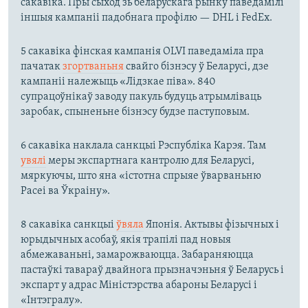
сакавіка. Пры сыход зь беларускага рынку паведамілі
іншыя кампаніі падобнага профілю — DHL і FedEx.
5 сакавіка фінская кампанія OLVI паведаміла пра
пачатак
згортваньня
свайго бізнэсу ў Беларусі, дзе
кампаніі належыць «Лідзкае піва». 840
супрацоўнікаў заводу пакуль будуць атрымліваць
заробак, спыненьне бізнэсу будзе паступовым.
6 сакавіка наклала санкцыі Рэспубліка Карэя. Там
увялі
меры экспартнага кантролю для Беларусі,
мяркуючы, што яна «істотна спрыяе ўварваньню
Расеі ва Ўкраіну».
8 сакавіка санкцыі
ўвяла
Японія. Актывы фізычных і
юрыдычных асобаў, якія трапілі пад новыя
абмежаваньні, замарожваюцца. Забараняюцца
пастаўкі тавараў двайнога прызначэньня ў Беларусь і
экспарт у адрас Міністэрства абароны Беларусі і
«Інтэгралу».