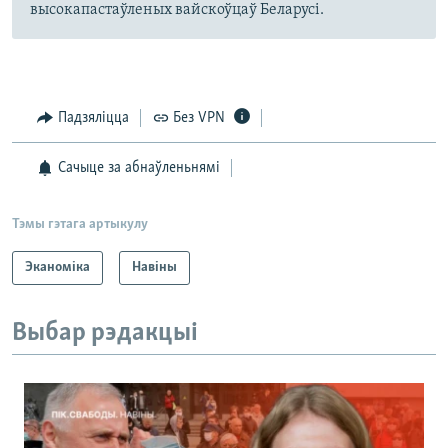
высокапастаўленых вайскоўцаў Беларусі.
Падзяліцца
Без VPN
Сачыце за абнаўленьнямі
Тэмы гэтага артыкулу
Эканоміка
Навіны
Выбар рэдакцыі