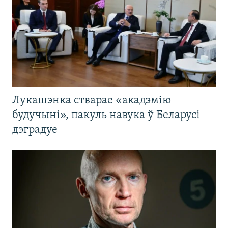
Лукашэнка стварае «акадэмію
будучыні», пакуль навука ў Беларусі
дэградуе