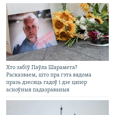
Хто забіў Паўла Шарамета?
Расказваем, што пра гэта вядома
празь дзесяць гадоў і дзе цяпер
асноўныя падазраваныя