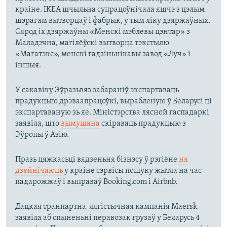
краіне. IKEA шчыльна супрацоўнічала яшчэ з цэлым
шэрагам вытворцаў і фабрык, у тым ліку дзяржаўных.
Сярод іх дзяржаўны «Менскі мэблевы цэнтар» з
Маладэчна, магілёўскі вытворца тэкстылю
«Магатэкс», менскі гадзіньнікавы завод «Луч» і
іншыя.
У сакавіку Эўразьвяз забараніў экспартаваць
прадукцыю дрэваапрацоўкі, вырабленую ў Беларусі ці
экспартаваную зь яе. Міністэрства лясной гаспадаркі
заявіла, што
вымушана
скіраваць прадукцыю з
Эўропы ў Азію.
Празь цяжкасьці вядзеньня бізнэсу ў рэгіёне
ня
дзейнічаюць
у краіне сэрвісы пошуку жытла на час
падарожжаў і выправаў Booking.com і Airbnb.
Дацкая транпартна-лягістычная кампанія Maersk
заявіла аб спыненьні перавозак грузаў у Беларусь 4