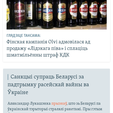
ГЛЯДЗІЦЕ ТАКСАМА:
Фінская кампанія Olvi адмовілася ад
продажу «Лідзкага піва» і сплаціць
шматмільённы штраф КДК
Санкцыі супраць Беларусі за
падтрымку расейскай вайны ва
Ўкраіне
Аляксандар Лукашэнка
прызнаў
, што зь Беларусі па
ўкраінскай тэрыторыі стралялі ракетамі. Пры гэтым