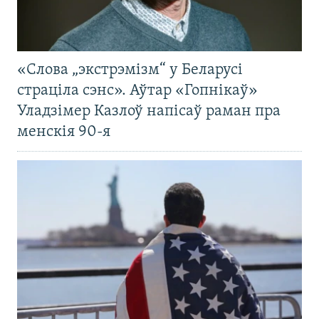
«Слова „экстрэмізм“ у Беларусі
страціла сэнс». Аўтар «Гопнікаў»
Уладзімер Казлоў напісаў раман пра
менскія 90-я