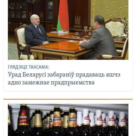
ГЛЯДЗІЦЕ ТАКСАМА:
Урад Беларусі забараніў прадаваць яшчэ
адно замежнае прадпрыемства