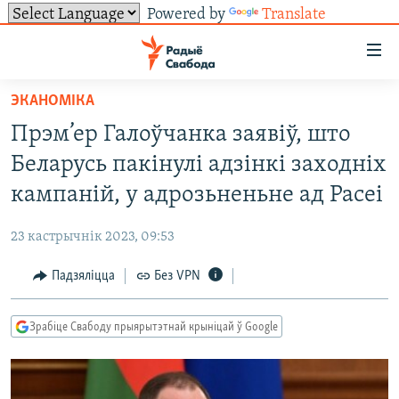
Powered by
Translate
Лінкі
ўнівэрсальнага
доступу
ЭКАНОМІКА
НАВІНЫ
Перайсьці
Прэм’ер Галоўчанка заявіў, што
да
ТОЛЬКІ НА СВАБОДЗЕ
УСЕ НАВІНЫ
Беларусь пакінулі адзінкі заходніх
галоўнага
СУВЯЗЬ
ВІДЭА І ФОТА
ТЭСТЫ
зьместу
кампаній, у адрозьненьне ад Расеі
Перайсьці
ПАДПІСАЦЦА
ЛЮДЗІ
БЛОГІ
АБЫСЬЦІ БЛЯКАВАНЬНЕ
да
23 кастрычнік 2023, 09:53
ПАЛІТЫКА
ГІСТОРЫЯ НА СВАБОДЗЕ
ПАДЗЯЛІЦЦА ІНФАРМАЦЫЯЙ
RSS
галоўнай
САЧЫЦЕ ЗА АБНАЎЛЕНЬНЯМІ
Падзяліцца
Без VPN
навігацыі
ЭКАНОМІКА
ПАДКАСТЫ
ПАДКАСТЫ
Перайсьці
ВАЙНА
КНІГІ
FACEBOOK
да
Зрабіце Свабоду прыярытэтнай крыніцай ў Google
БЕЛАРУСЫ НА ВАЙНЕ
АЎДЫЁКНІГІ
TWITTER
пошуку
ПАЛІТВЯЗЬНІ
PREMIUM
Усе сайты РС/РСЭ