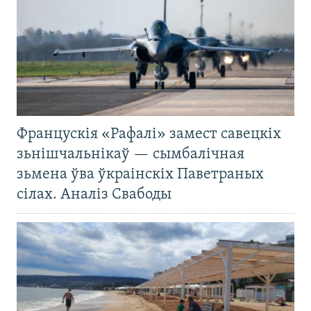
Францускія «Рафалі» замест савецкіх
зьнішчальнікаў — сымбалічная
зьмена ўва ўкраінскіх Паветраных
сілах. Аналіз Свабоды