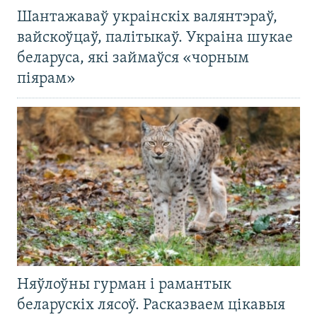
Шантажаваў украінскіх валянтэраў,
вайскоўцаў, палітыкаў. Украіна шукае
беларуса, які займаўся «чорным
піярам»
Няўлоўны гурман і рамантык
беларускіх лясоў. Расказваем цікавыя