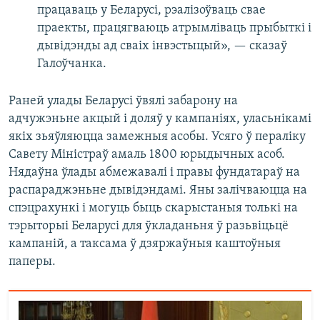
працаваць у Беларусі, рэалізоўваць свае
праекты, працягваюць атрымліваць прыбыткі і
дывідэнды ад сваіх інвэстыцый», — сказаў
Галоўчанка.
Раней улады Беларусі ўвялі забарону на
адчужэньне акцый і доляў у кампаніях, уласьнікамі
якіх зьяўляюцца замежныя асобы. Усяго ў пераліку
Савету Міністраў амаль 1800 юрыдычных асоб.
Нядаўна ўлады абмежавалі і правы фундатараў на
распараджэньне дывідэндамі. Яны залічваюцца на
спэцрахункі і могуць быць скарыстаныя толькі на
тэрыторыі Беларусі для ўкладаньня ў разьвіцьцё
кампаній, а таксама ў дзяржаўныя каштоўныя
паперы.