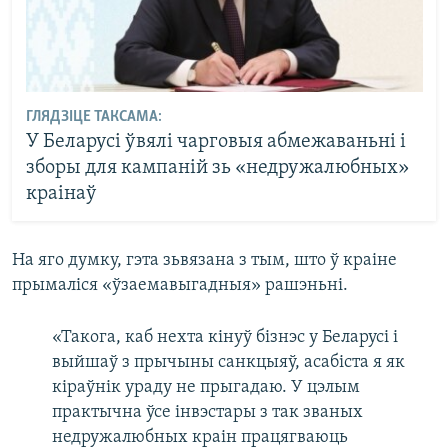
ГЛЯДЗІЦЕ ТАКСАМА:
У Беларусі ўвялі чарговыя абмежаваньні і
зборы для кампаній зь «недружалюбных»
краінаў
На яго думку, гэта зьвязана з тым, што ў краіне
прымаліся «ўзаемавыгадныя» рашэньні.
«Такога, каб нехта кінуў бізнэс у Беларусі і
выйшаў з прычыны санкцыяў, асабіста я як
кіраўнік ураду не прыгадаю. У цэлым
практычна ўсе інвэстары з так званых
недружалюбных краін працягваюць