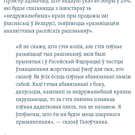
Прэм’ер адзначыў, што нядаўні ўказ аб зборы ў 25%,
які будзе спаганяцца з інвэстараў зь
«недружалюбных» краін пры продажы імі
ўласнасьці ў Беларусі, зьяўляецца «разьвіцьцём
аналягічных расейскіх рашэньняў».
«Я не скажу, што гэта копія, але гэта пэўнае
разьвіцьцё тых рашэньняў, якія былі
прынятыя і ў Расейскай Фэдэрацыі ў частцы
ўзмацненьня жорсткасьці ўмоў для тых, хто
сышоў. Ва ўсіх ёсьць пэўныя абавязаньні паміж
сабой. Калі гэтыя абавязаньні з боку,
дапусьцім, кампаніі зь недружалюбнай краіны
парушаюцца, то за гэта павінна існаваць
пэўная дадатковая плата, так яе назавем. Я
ўпэўнены, што ён ня будзе мець шырокага
прымяненьня», — сказаў Галоўчанка.