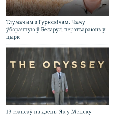
Тлумачым з Гурневічам. Чаму
ўборачную ў Беларусі ператвараюць у
цырк
13 сэансаў на дзень. Як у Менску