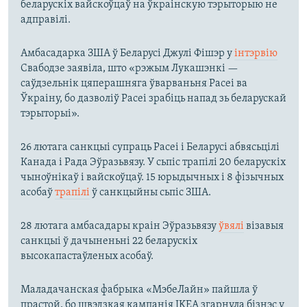
беларускіх вайскоўцаў на ўкраінскую тэрыторыю не
адправілі.
Амбасадарка ЗША ў Беларусі Джулі Фішэр у
інтэрвію
Свабодзе заявіла, што «рэжым Лукашэнкі —
саўдзельнік цяперашняга ўварваньня Расеі ва
Ўкраіну, бо дазволіў Расеі зрабіць напад зь беларускай
тэрыторыі».
26 лютага санкцыі супраць Расеі і Беларусі абвясьцілі
Канада і Рада Эўразьвязу. У сьпіс трапілі 20 беларускіх
чыноўнікаў і вайскоўцаў. 15 юрыдычных і 8 фізычных
асобаў
трапілі
ў санкцыйны сьпіс ЗША.
28 лютага амбасадары краін Эўразьвязу
ўвялі
візавыя
санкцыі ў дачыненьні 22 беларускіх
высокапастаўленых асобаў.
Маладачанская фабрыка «МэбеЛайн» пайшла ў
прастой, бо швэдзкая кампанія IKEA згарнула бізнэс у