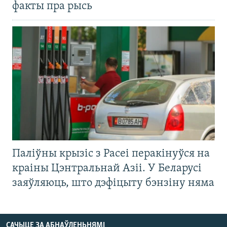
факты пра рысь
Паліўны крызіс з Расеі перакінуўся на
краіны Цэнтральнай Азіі. У Беларусі
заяўляюць, што дэфіцыту бэнзіну няма
САЧЫЦЕ ЗА АБНАЎЛЕНЬНЯМІ