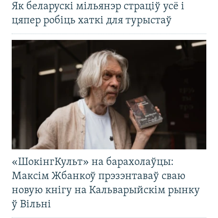
Як беларускі мільянэр страціў усё і
цяпер робіць хаткі для турыстаў
«ШокінгКульт» на барахолаўцы:
Максім Жбанкоў прэзэнтаваў сваю
новую кнігу на Кальварыйскім рынку
ў Вільні