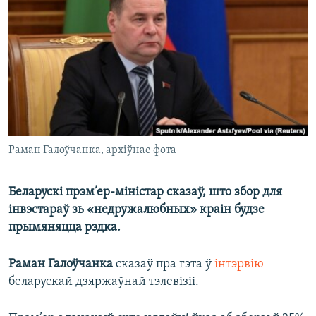
КУЛЬТУРА
МОВА
КАЛЯНДАР
НА ХВАЛЯХ СВАБОДЫ
Раман Галоўчанка, архіўнае фота
Беларускі прэм’ер-міністар сказаў, што збор для
інвэстараў зь «недружалюбных» краін будзе
прымяняцца рэдка.
Раман Галоўчанка
сказаў пра гэта ў
інтэрвію
беларускай дзяржаўнай тэлевізіі.