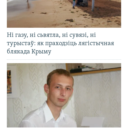
Ні газу, ні сьвятла, ні сувязі, ні
турыстаў: як праходзіць лягістычная
блякада Крыму