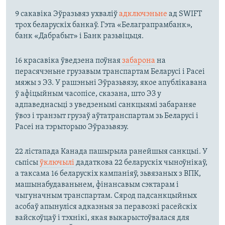
9 сакавіка Эўразьвяз ухваліў
адключэньне
ад SWIFT
трох беларускіх банкаў. Гэта «Белаграпрамбанк»,
банк «Дабрабыт» і Банк разьвіцьця.
16 красавіка ўведзена поўная
забарона
на
перасячэньне грузавым транспартам Беларусі і Расеі
мяжы з ЭЗ. У рашэньні Эўразьвязу, якое апублікавана
ў афіцыйным часопісе, сказана, што ЭЗ у
адпаведнасьці з уведзенымі санкцыямі забараняе
ўвоз і транзыт грузаў аўтатранспартам зь Беларусі і
Расеі на тэрыторыю Эўразьвязу.
22 лістапада Канада пашырыла ранейшыя санкцыі. У
сьпісы
ўключылі
дадаткова 22 беларускіх чыноўнікаў,
а таксама 16 беларускіх кампаніяў, зьвязаных з ВПК,
машынабудаваньнем, фінансавым сэктарам і
чыгуначным транспартам. Сярод падсанкцыйных
асобаў апынуліся адказныя за перавозкі расейскіх
вайскоўцаў і тэхнікі, якая выкарыстоўвалася для