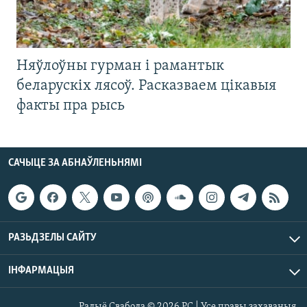
Няўлоўны гурман і рамантык
беларускіх лясоў. Расказваем цікавыя
факты пра рысь
САЧЫЦЕ ЗА АБНАЎЛЕНЬНЯМІ
РАЗЬДЗЕЛЫ САЙТУ
ІНФАРМАЦЫЯ
Радыё Свабода © 2026 РС | Усе правы захаваныя.