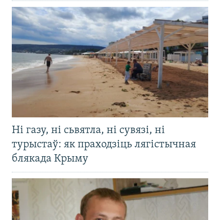
Ні газу, ні сьвятла, ні сувязі, ні
турыстаў: як праходзіць лягістычная
блякада Крыму