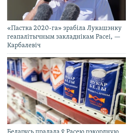
«Пастка 2020-га» зрабіла Лукашэнку
геапалітычным закладнікам Расеі, —
Карбалевіч
Беларусь прадала ў Расею рэкордную