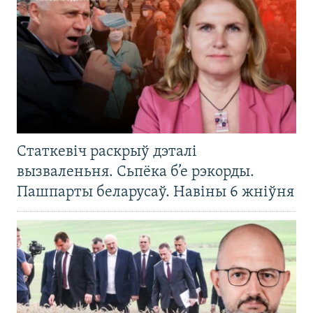
Статкевіч раскрыў дэталі
вызваленьня. Сьпёка б’е рэкорды.
Пашпарты беларусаў. Навіны 6 жніўня