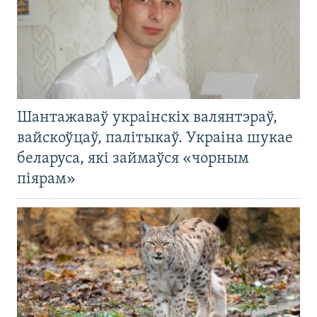
Шантажаваў украінскіх валянтэраў,
вайскоўцаў, палітыкаў. Украіна шукае
беларуса, які займаўся «чорным
піярам»