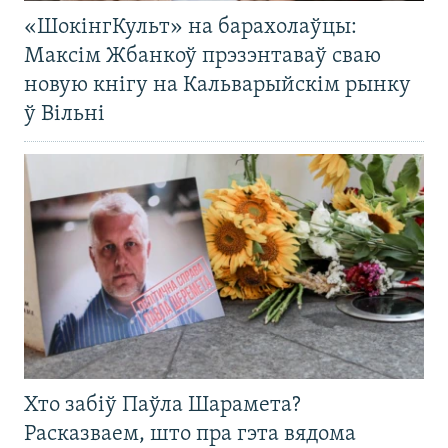
«ШокінгКульт» на барахолаўцы:
Максім Жбанкоў прэзэнтаваў сваю
новую кнігу на Кальварыйскім рынку
ў Вільні
Хто забіў Паўла Шарамета?
Расказваем, што пра гэта вядома