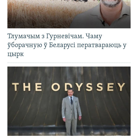
Тлумачым з Гурневічам. Чаму
ўборачную ў Беларусі ператвараюць у
цырк