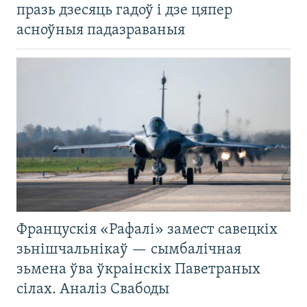
празь дзесяць гадоў і дзе цяпер
асноўныя падазраваныя
Францускія «Рафалі» замест савецкіх
зьнішчальнікаў — сымбалічная
зьмена ўва ўкраінскіх Паветраных
сілах. Аналіз Свабоды