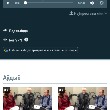
КУЛЬТУРА
МОВА
0:00
59:28
КАЛЯНДАР
НА ХВАЛЯХ СВАБОДЫ
Наўпроставы лінк
Падзяліцца
Без VPN
Зрабіце Свабоду прыярытэтнай крыніцай ў Google
Аўдыё