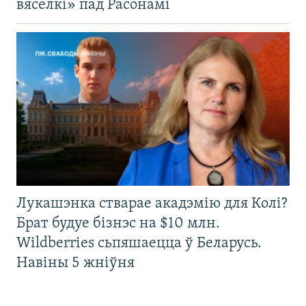
вясёлкі» пад Расонамі
Лукашэнка стварае акадэмію для Колі?
Брат будуе бізнэс на $10 млн.
Wildberries сьпяшаецца ў Беларусь.
Навіны 5 жніўня