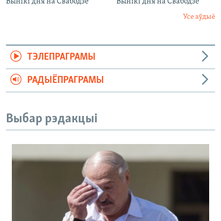
Вынікі дня на Свабодзе
Вынікі дня на Свабодзе
Усе аўдыё
ТЭЛЕПРАГРАМЫ
РАДЫЁПРАГРАМЫ
Выбар рэдакцыі