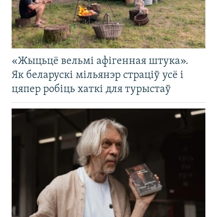
«Жыцьцё вельмі афігенная штука».
Як беларускі мільянэр страціў усё і
цяпер робіць хаткі для турыстаў