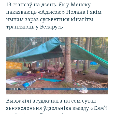
13 сэансаў на дзень. Як у Менску
паказваюць «Адысэю» Нолана і якім
чынам зараз сусьветныя кінагіты
трапляюць у Беларусь
Вызвалілі асуджанага на сем сутак
зьняволеньня ўдзельніка зьезду «Сям’і