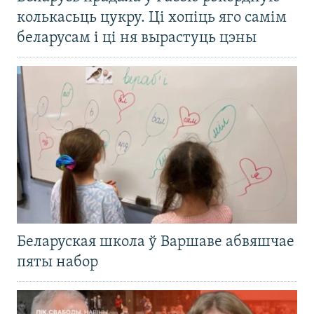
колькасьць цукру. Ці хопіць яго самім
беларусам і ці ня вырастуць цэны
Беларуская школа ў Варшаве абвяшчае
пяты набор