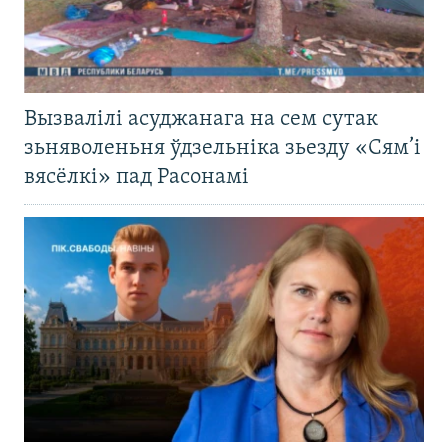
Вызвалілі асуджанага на сем сутак
зьняволеньня ўдзельніка зьезду «Сям’і
вясёлкі» пад Расонамі