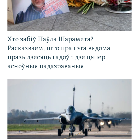
Хто забіў Паўла Шарамета?
Расказваем, што пра гэта вядома
празь дзесяць гадоў і дзе цяпер
асноўныя падазраваныя