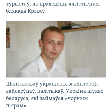
турыстаў: як праходзіць лягістычная
блякада Крыму
Шантажаваў украінскіх валянтэраў,
вайскоўцаў, палітыкаў. Украіна шукае
беларуса, які займаўся «чорным
піярам»