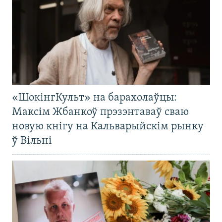
«ШокінгКульт» на барахолаўцы:
Максім Жбанкоў прэзэнтаваў сваю
новую кнігу на Кальварыйскім рынку
ў Вільні