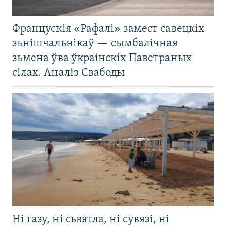
Францускія «Рафалі» замест савецкіх
зьнішчальнікаў — сымбалічная
зьмена ўва ўкраінскіх Паветраных
сілах. Аналіз Свабоды
Ні газу, ні сьвятла, ні сувязі, ні