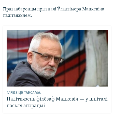
Праваабаронцы прызналі Ўладзімера Мацкевіча
палітвязьнем.
ГЛЯДЗІЦЕ ТАКСАМА:
Палітвязень філёзаф Мацкевіч — у шпіталі
пасьля апэрацыі