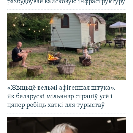
разбудоўвае вайсковую інфраструктуру
«Жыцьцё вельмі афігенная штука».
Як беларускі мільянэр страціў усё і
цяпер робіць хаткі для турыстаў