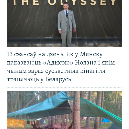
13 сэансаў на дзень. Як у Менску
паказваюць «Адысэю» Нолана і якім
чынам зараз сусьветныя кінагіты
трапляюць у Беларусь