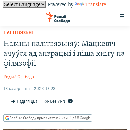
Powered by
Translate
Лінкі
ўнівэрсальнага
доступу
ПАЛІТВЯЗЬНІ
НАВІНЫ
Перайсьці
Навіны палітвязьняў: Мацкевіч
да
ТОЛЬКІ НА СВАБОДЗЕ
УСЕ НАВІНЫ
ачуўся ад апэрацыі і піша кнігу па
галоўнага
СУВЯЗЬ
ВІДЭА І ФОТА
ТЭСТЫ
зьместу
філязофіі
Перайсьці
ПАДПІСАЦЦА
ЛЮДЗІ
БЛОГІ
АБЫСЬЦІ БЛЯКАВАНЬНЕ
да
Радыё Свабода
ПАЛІТЫКА
ГІСТОРЫЯ НА СВАБОДЗЕ
ПАДЗЯЛІЦЦА ІНФАРМАЦЫЯЙ
RSS
галоўнай
САЧЫЦЕ ЗА АБНАЎЛЕНЬНЯМІ
18 кастрычнік 2023, 13:23
навігацыі
ЭКАНОМІКА
ПАДКАСТЫ
ПАДКАСТЫ
Перайсьці
ВАЙНА
КНІГІ
FACEBOOK
Падзяліцца
Без VPN
да
БЕЛАРУСЫ НА ВАЙНЕ
АЎДЫЁКНІГІ
TWITTER
пошуку
Зрабіце Свабоду прыярытэтнай крыніцай ў Google
ПАЛІТВЯЗЬНІ
PREMIUM
Усе сайты РС/РСЭ