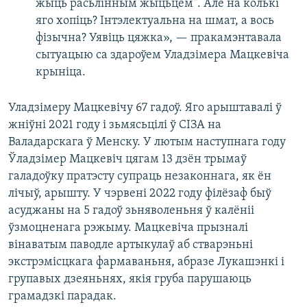
жыць расьлінным жыцьцём“. Але на колькі
яго хопіць? Інтэлектуальна на шмат, а вось
фізычна? Уявіць цяжка», — пракамэнтавала
сытуацыю са здароўем Уладзімера Мацкевіча
крыніца.
Уладзімеру Мацкевічу 67 гадоў. Яго арыштавалі ў
жніўні 2021 году і зьмясьцілі ў СІЗА на
Валадарскага ў Менску. У лютым наступнага году
Ўладзімер Мацкевіч цягам 13 дзён трымаў
галадоўку пратэсту супраць незаконнага, як ён
лічыў, арышту. У чэрвені 2022 году філёзаф быў
асуджаны на 5 гадоў зьняволеньня ў калёніі
ўзмоцненага рэжыму. Мацкевіча прызналі
вінаватым паводле артыкулаў аб стварэньні
экстрэмісцкага фармаваньня, абразе Лукашэнкі і
групавых дзеяньнях, якія груба парушаюць
грамадзкі парадак.