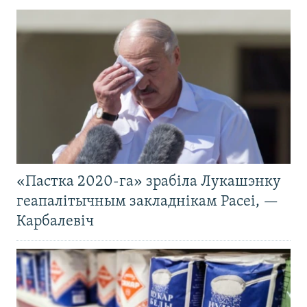
«Пастка 2020-га» зрабіла Лукашэнку
геапалітычным закладнікам Расеі, —
Карбалевіч