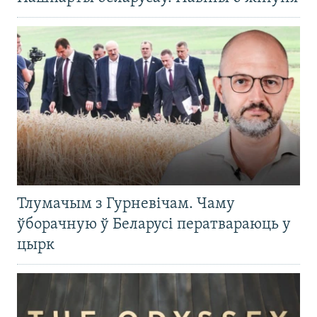
Тлумачым з Гурневічам. Чаму
ўборачную ў Беларусі ператвараюць у
цырк