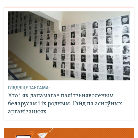
ГЛЯДЗІЦЕ ТАКСАМА:
Хто і як дапамагае палітзьняволеным
беларусам і іх родным. Гайд па асноўных
арганізацыях