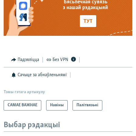
Бясьпечная сувязь
з нашай рэдакцыяй
ТУТ
Падзяліцца
Без VPN
Сачыце за абнаўленьнямі
Тэмы гэтага артыкулу
САМАЕ ВАЖНАЕ
Навіны
Палітвязьні
Выбар рэдакцыі