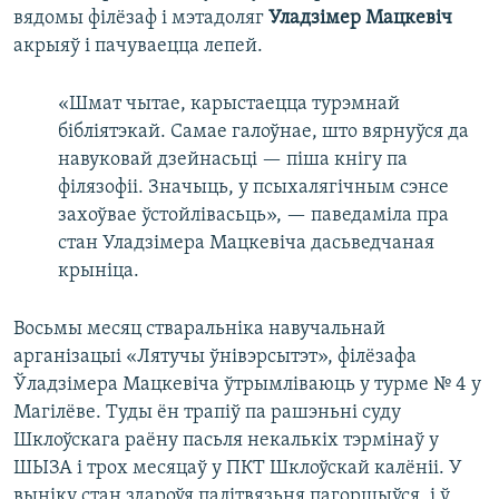
вядомы філёзаф і мэтадоляг
Уладзімер Мацкевіч
акрыяў і пачуваецца лепей.
«Шмат чытае, карыстаецца турэмнай
бібліятэкай. Самае галоўнае, што вярнуўся да
навуковай дзейнасьці — піша кнігу па
філязофіі. Значыць, у псыхалягічным сэнсе
захоўвае ўстойлівасьць», — паведаміла пра
стан Уладзімера Мацкевіча дасьведчаная
крыніца.
Восьмы месяц стваральніка навучальнай
арганізацыі «Лятучы ўнівэрсытэт», філёзафа
Ўладзімера Мацкевіча ўтрымліваюць у турме № 4 у
Магілёве. Туды ён трапіў па рашэньні суду
Шклоўскага раёну пасьля некалькіх тэрмінаў у
ШЫЗА і трох месяцаў у ПКТ Шклоўскай калёніі. У
выніку стан здароўя палітвязьня пагоршыўся, і ў