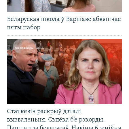
Беларуская школа ў Варшаве абвяшчае
пяты набор
Статкевіч раскрыў дэталі
вызваленьня. Сьпёка б’е рэкорды.
Пашпарты беларусаў. Навіны 6 жніўня