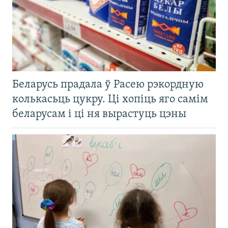
Беларусь прадала ў Расею рэкордную
колькасьць цукру. Ці хопіць яго самім
беларусам і ці ня вырастуць цэны