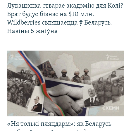
Лукашэнка стварае акадэмію для Колі?
Брат будуе бізнэс на $10 млн.
Wildberries сьпяшаецца ў Беларусь.
Навіны 5 жніўня
«Ня толькі пляцдарм»: як Беларусь