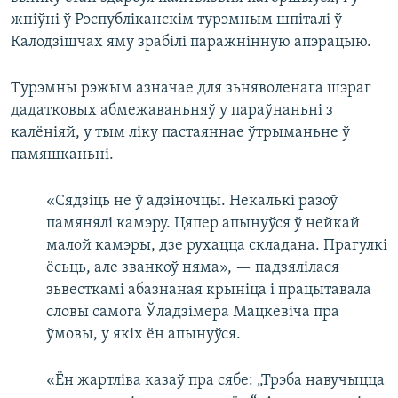
жніўні ў Рэспубліканскім турэмным шпіталі ў
Калодзішчах яму зрабілі паражнінную апэрацыю.
Турэмны рэжым азначае для зьняволенага шэраг
дадатковых абмежаваньняў у параўнаньні з
калёніяй, у тым ліку пастаяннае ўтрыманьне ў
памяшканьні.
«Сядзіць не ў адзіночцы. Некалькі разоў
памянялі камэру. Цяпер апынуўся ў нейкай
малой камэры, дзе рухацца складана. Прагулкі
ёсьць, але званкоў няма», — падзялілася
зьвесткамі абазнаная крыніца і працытавала
словы самога Ўладзімера Мацкевіча пра
ўмовы, у якіх ён апынуўся.
«Ён жартліва казаў пра сябе: „Трэба навучыцца