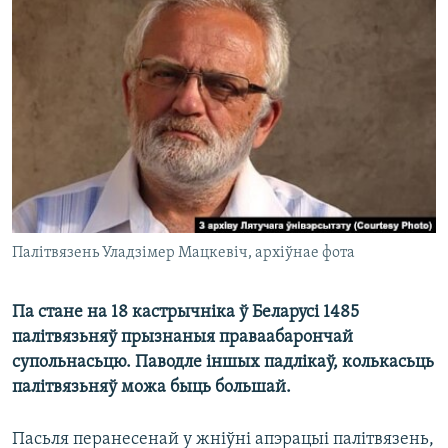
КУЛЬТУРА
МОВА
КАЛЯНДАР
НА ХВАЛЯХ СВАБОДЫ
Палітвязень Уладзімер Мацкевіч, архіўнае фота
Па стане на 18 кастрычніка ў Беларусі 1485
палітвязьняў прызнаныя праваабарончай
супольнасьцю. Паводле іншых падлікаў, колькасьць
палітвязьняў можа быць большай.
Пасьля перанесенай у жніўні апэрацыі палітвязень,