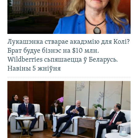
Лукашэнка стварае акадэмію для Колі?
Брат будуе бізнэс на $10 млн.
Wildberries сьпяшаецца ў Беларусь.
Навіны 5 жніўня