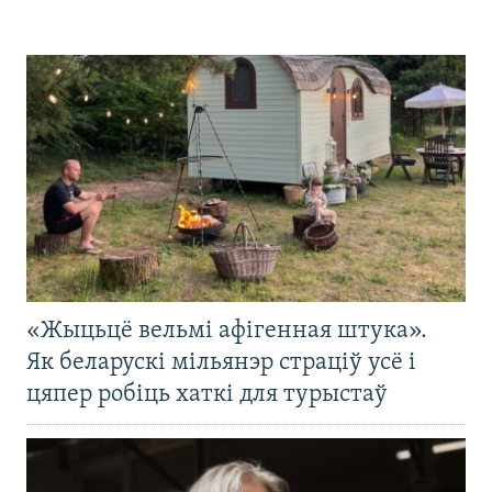
«Жыцьцё вельмі афігенная штука».
Як беларускі мільянэр страціў усё і
цяпер робіць хаткі для турыстаў