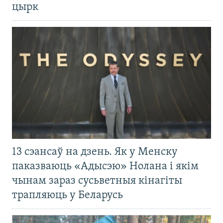
цырк
13 сэансаў на дзень. Як у Менску
паказваюць «Адысэю» Нолана і якім
чынам зараз сусьветныя кінагіты
трапляюць у Беларусь