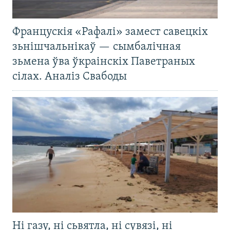
Францускія «Рафалі» замест савецкіх
зьнішчальнікаў — сымбалічная
зьмена ўва ўкраінскіх Паветраных
сілах. Аналіз Свабоды
Ні газу, ні сьвятла, ні сувязі, ні