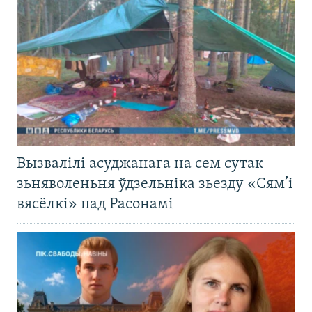
Вызвалілі асуджанага на сем сутак
зьняволеньня ўдзельніка зьезду «Сям’і
вясёлкі» пад Расонамі