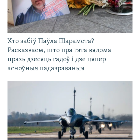
Хто забіў Паўла Шарамета?
Расказваем, што пра гэта вядома
празь дзесяць гадоў і дзе цяпер
асноўныя падазраваныя