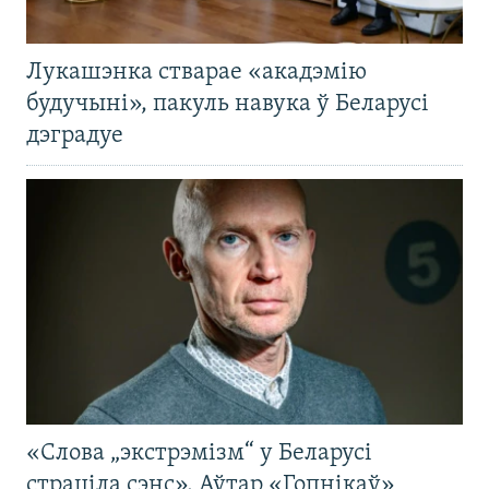
Лукашэнка стварае «акадэмію
будучыні», пакуль навука ў Беларусі
дэградуе
«Слова „экстрэмізм“ у Беларусі
страціла сэнс». Аўтар «Гопнікаў»