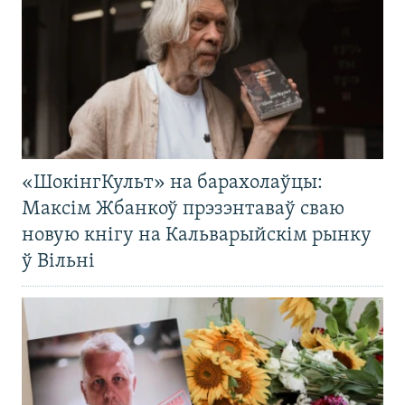
«ШокінгКульт» на барахолаўцы:
Максім Жбанкоў прэзэнтаваў сваю
новую кнігу на Кальварыйскім рынку
ў Вільні