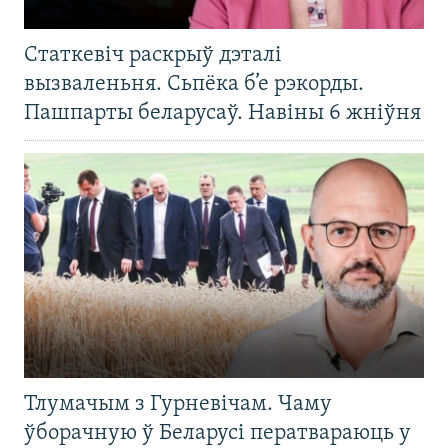
Статкевіч раскрыў дэталі
вызваленьня. Сьпёка б’е рэкорды.
Пашпарты беларусаў. Навіны 6 жніўня
Тлумачым з Гурневічам. Чаму
ўборачную ў Беларусі ператвараюць у