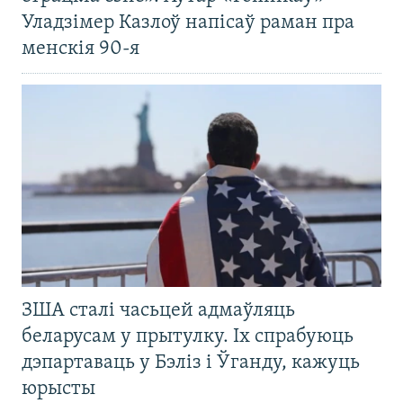
Уладзімер Казлоў напісаў раман пра
менскія 90-я
ЗША сталі часьцей адмаўляць
беларусам у прытулку. Іх спрабуюць
дэпартаваць у Бэліз і Ўганду, кажуць
юрысты