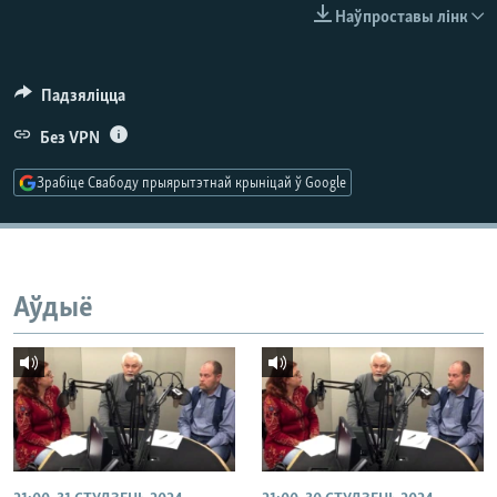
КУЛЬТУРА
МОВА
Наўпроставы лінк
КАЛЯНДАР
НА ХВАЛЯХ СВАБОДЫ
Падзяліцца
Без VPN
Зрабіце Свабоду прыярытэтнай крыніцай ў Google
Аўдыё