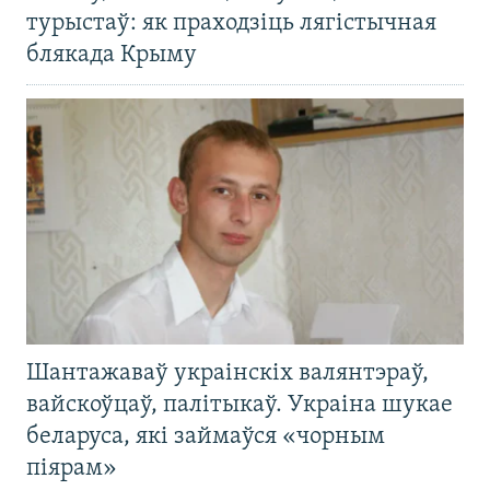
турыстаў: як праходзіць лягістычная
блякада Крыму
Шантажаваў украінскіх валянтэраў,
вайскоўцаў, палітыкаў. Украіна шукае
беларуса, які займаўся «чорным
піярам»