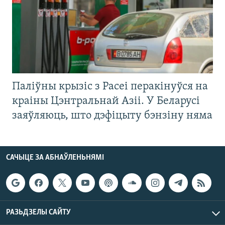
Паліўны крызіс з Расеі перакінуўся на
краіны Цэнтральнай Азіі. У Беларусі
заяўляюць, што дэфіцыту бэнзіну няма
САЧЫЦЕ ЗА АБНАЎЛЕНЬНЯМІ
РАЗЬДЗЕЛЫ САЙТУ