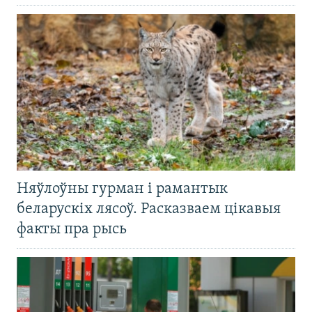
Няўлоўны гурман і рамантык
беларускіх лясоў. Расказваем цікавыя
факты пра рысь