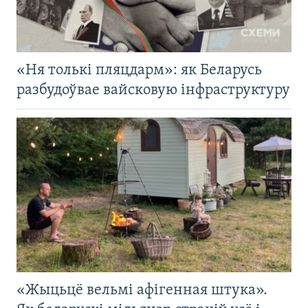
«Ня толькі пляцдарм»: як Беларусь
разбудоўвае вайсковую інфраструктуру
«Жыцьцё вельмі афігенная штука».