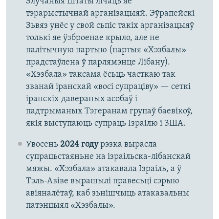
Злучаныя Штаты лічаць яе
тэрарыстычнай арганізацыяй. Эўрапейскі
Зьвяз унёс у свой сьпіс такіх арганізацыяў
толькі яе ўзброенае крыло, але не
палітычную партыю (партыя «Хэзбалы»
прадстаўлена ў парлямэнце Лібану).
«Хэзбала» таксама ёсьць часткаю так
званай іранскай «восі супраціву» — сеткі
іранскіх давераных асобаў і
падтрыманых Тэгеранам групаў баевікоў,
якія выступаюць супраць Ізраілю і ЗША.
Увосень
2024 году
рэзка вырасла
супрацьстаяньне на ізраільска-лібанскай
мяжы. «Хэзбала» атакавала Ізраіль, а ў
Тэль-Авіве вырашылі правесьці сэрыю
авіяналётаў, каб зьнішчыць атакавальны
патэнцыял «Хэзбалы».