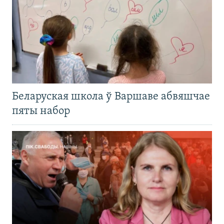
Беларуская школа ў Варшаве абвяшчае
пяты набор