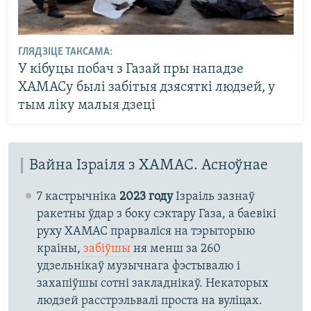
ГЛЯДЗІЦЕ ТАКСАМА:
У кібуцы побач з Газай пры нападзе
ХАМАСу былі забітыя дзясяткі людзей, у
тым ліку малыя дзеці
Вайна Ізраіля з ХАМАС. Асноўнае
7 кастрычніка
2023 году
Ізраіль зазнаў
ракетны ўдар з боку сэктару Газа, а баевікі
руху ХАМАС прарваліся на тэрыторыю
краіны,
забіўшы
ня менш за 260
удзельнікаў музычнага фэстывалю і
захапіўшы сотні закладнікаў. Некаторых
людзей расстрэльвалі проста на вуліцах.