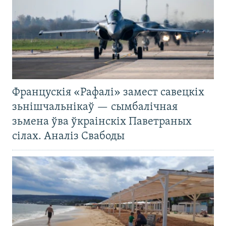
Францускія «Рафалі» замест савецкіх
зьнішчальнікаў — сымбалічная
зьмена ўва ўкраінскіх Паветраных
сілах. Аналіз Свабоды