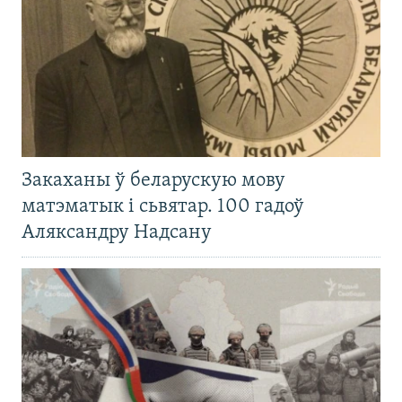
Закаханы ў беларускую мову
матэматык і сьвятар. 100 гадоў
Аляксандру Надсану