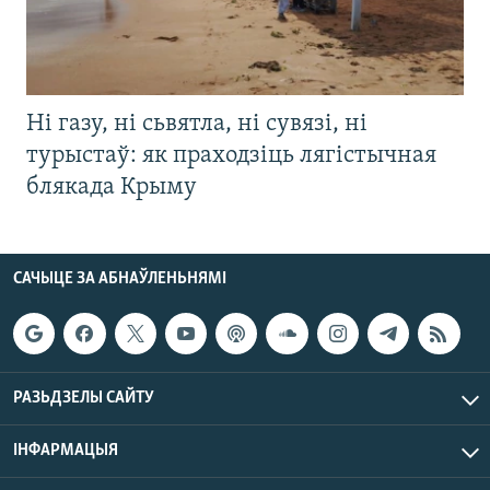
Ні газу, ні сьвятла, ні сувязі, ні
турыстаў: як праходзіць лягістычная
блякада Крыму
САЧЫЦЕ ЗА АБНАЎЛЕНЬНЯМІ
РАЗЬДЗЕЛЫ САЙТУ
ІНФАРМАЦЫЯ