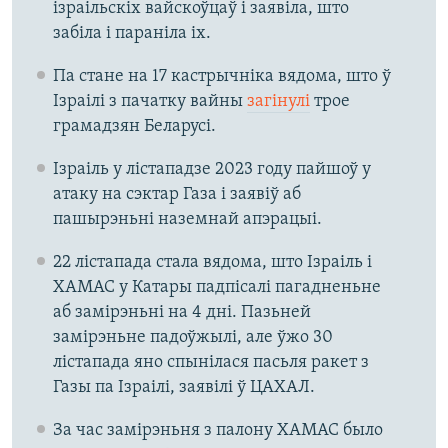
ізраільскіх вайскоўцаў і заявіла, што
забіла і параніла іх.
Па стане на 17 кастрычніка вядома, што ў
Ізраілі з пачатку вайны
загінулі
трое
грамадзян Беларусі.
Ізраіль у лістападзе 2023 году пайшоў у
атаку на сэктар Газа і заявіў аб
пашырэньні наземнай апэрацыі.
22 лістапада стала вядома, што Ізраіль і
ХАМАС у Катары падпісалі пагадненьне
аб замірэньні на 4 дні. Пазьней
замірэньне падоўжылі, але ўжо 30
лістапада яно спынілася пасьля ракет з
Газы па Ізраілі, заявілі ў ЦАХАЛ.
За час замірэньня з палону ХАМАС было