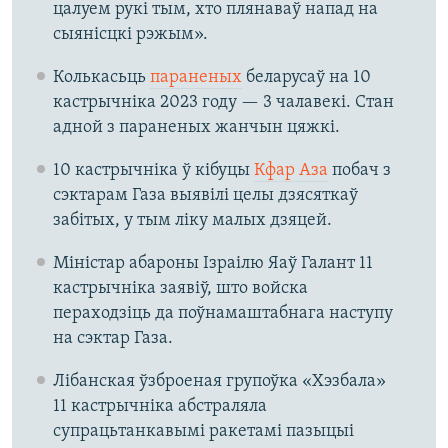
цалуем рукі тым, хто плянаваў напад на
сыянісцкі рэжым».
Колькасьць
параненых
беларусаў на 10
кастрычніка 2023 году — 3 чалавекі. Стан
адной з параненых жанчын цяжкі.
10 кастрычніка ў кібуцы
Кфар Аза
побач з
сэктарам Газа выявілі целы дзясяткаў
забітых, у тым ліку малых дзяцей.
Міністар абароны Ізраілю Яаў Галант 11
кастрычніка заявіў, што войска
пераходзіць да поўнамаштабнага наступу
на сэктар Газа.
Лібанская ўзброеная групоўка «Хэзбала»
11 кастрычніка абстраляла
супрацьтанкавымі ракетамі пазыцыі