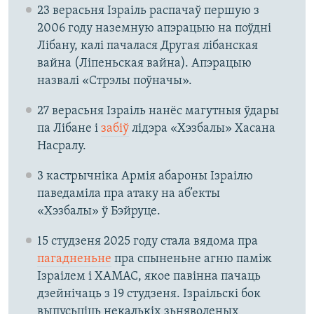
23 верасьня Ізраіль распачаў першую з
2006 году наземную апэрацыю на поўдні
Лібану, калі пачалася Другая лібанская
вайна (Ліпеньская вайна). Апэрацыю
назвалі «Стрэлы поўначы».
27 верасьня Ізраіль нанёс магутныя ўдары
па Лібане і
забіў
лідэра «Хэзбалы» Хасана
Насралу.
3 кастрычніка Армія абароны Ізраілю
паведаміла пра атаку на аб’екты
«Хэзбалы» ў Бэйруце.
15 студзеня 2025 году стала вядома пра
пагадненьне
пра спыненьне агню паміж
Ізраілем і ХАМАС, якое павінна пачаць
дзейнічаць з 19 студзеня. Ізраільскі бок
выпусьціць некалькіх зьняволеных