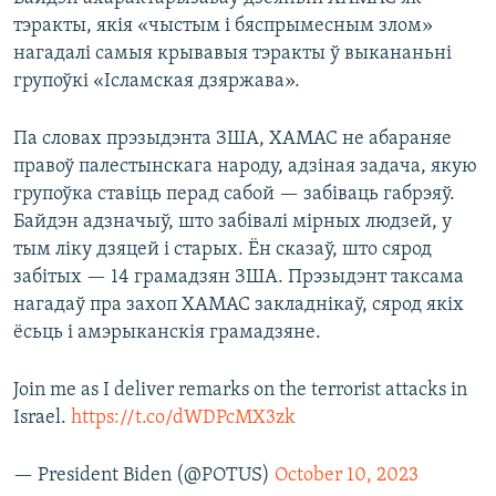
тэракты, якія «чыстым і бяспрымесным злом»
нагадалі самыя крывавыя тэракты ў выкананьні
групоўкі «Ісламская дзяржава».
Па словах прэзыдэнта ЗША, ХАМАС не абараняе
правоў палестынскага народу, адзіная задача, якую
групоўка ставіць перад сабой — забіваць габрэяў.
Байдэн адзначыў, што забівалі мірных людзей, у
тым ліку дзяцей і старых. Ён сказаў, што сярод
забітых — 14 грамадзян ЗША. Прэзыдэнт таксама
нагадаў пра захоп ХАМАС закладнікаў, сярод якіх
ёсьць і амэрыканскія грамадзяне.
Join me as I deliver remarks on the terrorist attacks in
Israel.
https://t.co/dWDPcMX3zk
— President Biden (@POTUS)
October 10, 2023