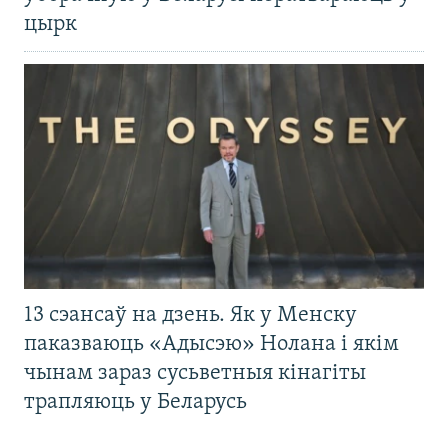
цырк
13 сэансаў на дзень. Як у Менску
паказваюць «Адысэю» Нолана і якім
чынам зараз сусьветныя кінагіты
трапляюць у Беларусь