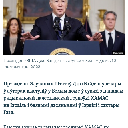
КУЛЬТУРА
МОВА
КАЛЯНДАР
НА ХВАЛЯХ СВАБОДЫ
Прэзыдэнт ЗША Джо Байдэн выступае ў Белым доме, 10
кастрычніка 2023
Прэзыдэнт Злучаных Штатаў Джо Байдэн увечары
ў аўторак выступіў у Белым доме ў сувязі з нападам
радыкальнай палестынскай групоўкі ХАМАС
на Ізраіль і баявымі дзеяньнямі ў Ізраілі і сэктары
Газа.
Байдэн ахарактарызаваў дзеяньні ХАМАС як