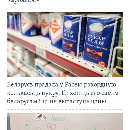
Карбалевіч
Беларусь прадала ў Расею рэкордную
колькасьць цукру. Ці хопіць яго самім
беларусам і ці ня вырастуць цэны