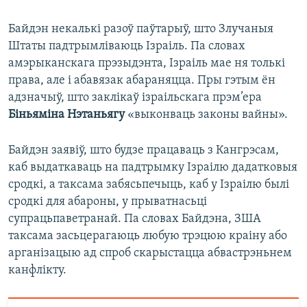
Байдэн некалькі разоў паўтарыў, што Злучаныя
Штаты падтрымліваюць Ізраіль. Па словах
амэрыканскага прэзыдэнта, Ізраіль мае ня толькі
права, але і абавязак абараняцца. Пры гэтым ён
адзначыў, што заклікаў ізраільскага прэм’ера
Біньяміна Нэтаньягу
«выконваць законы вайны».
Байдэн заявіў, што будзе працаваць з Кангрэсам,
каб выдаткаваць на падтрымку Ізраілю дадатковыя
сродкі, а таксама забясьпечыць, каб у Ізраілю былі
сродкі для абароны, у прыватнасьці
супрацьпаветранай. Па словах Байдэна, ЗША
таксама засьцерагаюць любую трэцюю краіну або
арганізацыю ад спроб скарыстацца абвастрэньнем
канфлікту.