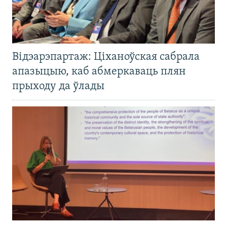
Відэарэпартаж: Ціханоўская сабрала
апазыцыю, каб абмеркаваць плян
прыходу да ўлады