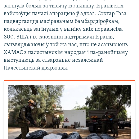
загінула больш за тысячу ізраільцаў. Ізраільскія
вайскоўцы пачалі апэрацыю ў адказ. Сэктар Газа
падвяргаецца масіраваным бамбардзіроўкам,
колькасьць загінулых у выніку якіх перавысіла
800. ЗША і іх саюзьнікі падтрымалі Ізраіль,
сьцьвярджаючы ў той жа час, што не асацыююць
ХАМАС з палестынскім народам і па-ранейшаму
выступаюць за стварэньне незалежнай
Палестынскай дзяржавы.