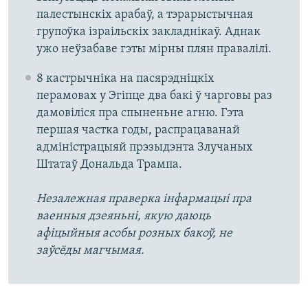
палестынскіх арабаў, а тэрарыстычная
групоўка ізраільскіх закладнікаў. Аднак
ужо неўзабаве гэты мірны плян правалілі.
8 кастрычніка на пасярэдніцкіх
перамовах у Эгіпце два бакі ў чарговы раз
дамовіліся пра спыненьне агню. Гэта
першая частка годы, распрацаванай
адміністрацыяй прэзыдэнта Злучаных
Штатаў Дональда Трампа.
Незалежная праверка інфармацыі пра
ваенныя дзеяньні, якую даюць
афіцыйныя асобы розных бакоў, не
заўсёды магчымая.