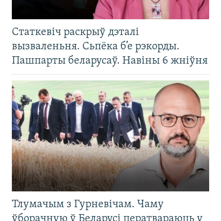
Статкевіч раскрыў дэталі
вызваленьня. Сьпёка б’е рэкорды.
Пашпарты беларусаў. Навіны 6 жніўня
Тлумачым з Гурневічам. Чаму
ўборачную ў Беларусі ператвараюць у