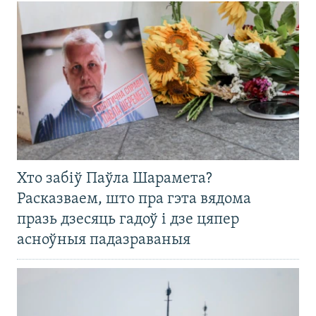
Хто забіў Паўла Шарамета?
Расказваем, што пра гэта вядома
празь дзесяць гадоў і дзе цяпер
асноўныя падазраваныя