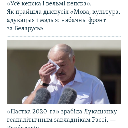
«Усё кепска і вельмі кепска».
Як прайшла дыскусія «Мова, культура,
адукацыя і мэдыя: нябачны фронт
за Беларусь»
«Пастка 2020-га» зрабіла Лукашэнку
геапалітычным закладнікам Расеі, —