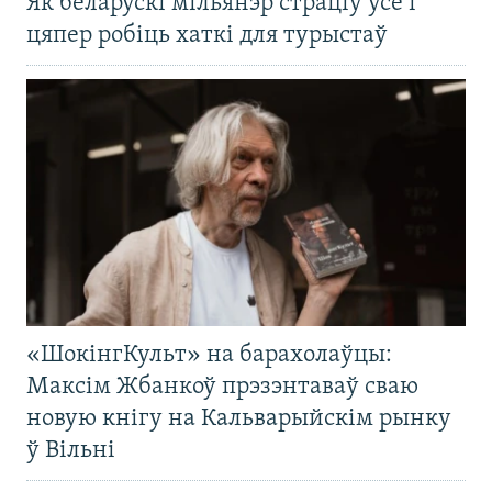
Як беларускі мільянэр страціў усё і
цяпер робіць хаткі для турыстаў
«ШокінгКульт» на барахолаўцы:
Максім Жбанкоў прэзэнтаваў сваю
новую кнігу на Кальварыйскім рынку
ў Вільні