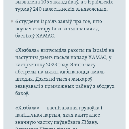
вызвалена 105 закладнікаў, а з ізраільскіх
турмаў 240 палестынскіх зьняволеных.
6 студзеня Ізраіль заявіў пра тое, што
поўнач сэктару Газа зачышчаная ад
баевікоў ХАМАС.
«Хэзбала» выпусьціла ракеты па Ізраілі на
наступны дзень пасьля нападу ХАМАС, у
кастрычніку 2023 году. З таго часу
абстрэлы на мяжы адбываюцца амаль
штодня. Дзясяткі тысяч жыхароў
эвакуавалі з прымежных раёнаў з абодвух
бакоў.
«Хэзбала» — ваенізаваная групоўка і
палітычная партыя, якая кантралюе
значную частку паўднёвага Лібану.