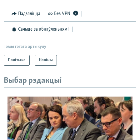
Падзяліцца
Без VPN
Сачыце за абнаўленьнямі
Тэмы гэтага артыкулу
Палітыка
Навіны
Выбар рэдакцыі