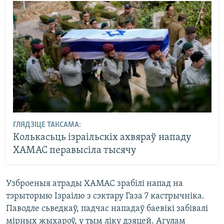
ГЛЯДЗІЦЕ ТАКСАМА:
Колькасьць ізраільскіх ахвяраў нападу
ХАМАС перавысіла тысячу
Узброеныя атрады ХАМАС зрабілі напад на
тэрыторыю Ізраілю з сэктару Газа 7 кастрычніка.
Паводле сьведкаў, падчас нападаў баевікі забівалі
мірных жыхароў, у тым ліку дзяцей. Агулам