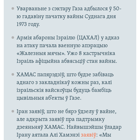
Уварваньне з сэктару Газа адбылося ў 50-
ю гадавіну пачатку вайны Суднага дня
1973 году.
Армія абароны Ізраілю (ЦАХАЛ) у адказ
на атаку пачала ваенную апэрацыю
«Жалезныя мячы». Ужо 8 кастрычніка
Ізраіль афіцыйна абвясьціў стан вайны.
ХАМАС папярэдзіў, што будзе забіваць
аднаго з закладнікаў кожны раз, калі
ізраільскія вайскоўцы будуць бамбіць
цывільныя аб’екты ў Газе.
Іран заявіў, што не бярэ ўдзелу ў вайне,
але адкрыта заявіў пра падтрымку
дзеяньняў ХАМАС. Найвышэйшы ўладар
Ірану аятала Алі Хамэнэі
заявіў
: «Мы