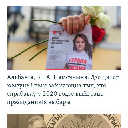
Альбанія, ЗША, Нямеччына. Дзе цяпер
жывуць і чым займаюцца тыя, хто
спрабаваў у 2020 годзе выйграць
прэзыдэнцкія выбары