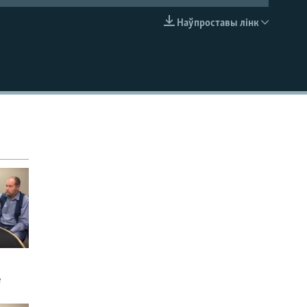
Наўпроставы лінк
EMBED
е