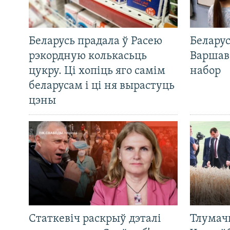
Беларусь прадала ў Расею
Беларус
рэкордную колькасьць
Варшав
цукру. Ці хопіць яго самім
набор
беларусам і ці ня вырастуць
цэны
Статкевіч раскрыў дэталі
Тлумач