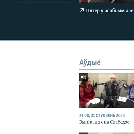
КАЛЯНДАР
НА ХВАЛЯХ СВАБОДЫ
Плэер у асобным ак
Аўдыё
21:00, 31 СТУДЗЕНЬ 2024
Вынікі дня на Свабодзе