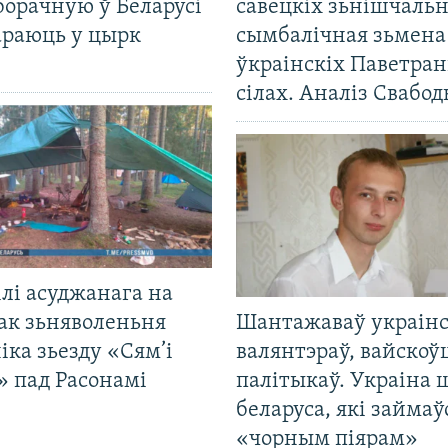
борачную ў Беларусі
савецкіх зьнішчаль
араюць у цырк
сымбалічная зьмена
ўкраінскіх Паветра
сілах. Аналіз Свабо
лі асуджанага на
ак зьняволеньня
Шантажаваў украінс
іка зьезду «Сям’і
валянтэраў, вайскоў
» пад Расонамі
палітыкаў. Украіна 
беларуса, які займаў
«чорным піярам»