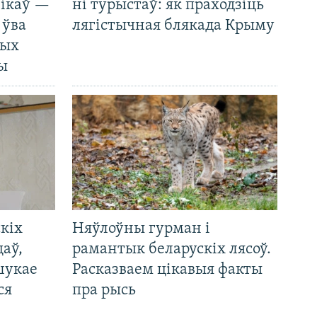
нікаў —
ні турыстаў: як праходзіць
 ўва
лягістычная блякада Крыму
ных
ды
кіх
Няўлоўны гурман і
цаў,
рамантык беларускіх лясоў.
шукае
Расказваем цікавыя факты
ся
пра рысь