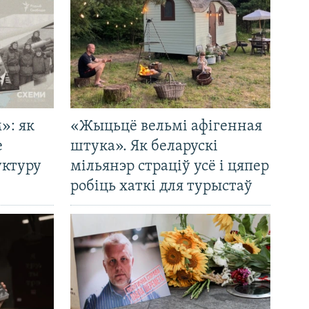
»: як
«Жыцьцё вельмі афігенная
е
штука». Як беларускі
уктуру
мільянэр страціў усё і цяпер
робіць хаткі для турыстаў