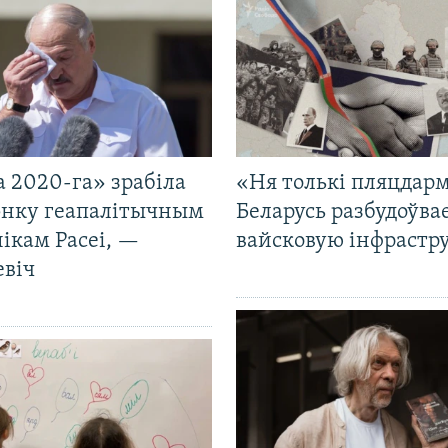
 2020-га» зрабіла
«Ня толькі пляцдарм
нку геапалітычным
Беларусь разбудоўва
ікам Расеі, —
вайсковую інфрастр
евіч