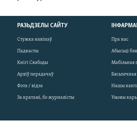
РАЗЬДЗЕЛЫ САЙТУ
ІНФАРМ
Стужка навінаў
Пра нас
Падкасты
Абысьці бл
Кнігі Свабоды
Мабільная 
Архіў перадачаў
Бясьпечная
Фота / відэа
Нашы кант
САЧЫЦЕ ЗА АБНАЎЛЕНЬНЯМІ
За кратамі, бо журналісты
Умовы кар