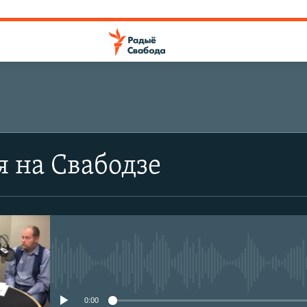
я на Свабодзе
No media source currently avail
0:00