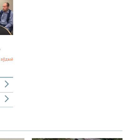
е
 аўдыё