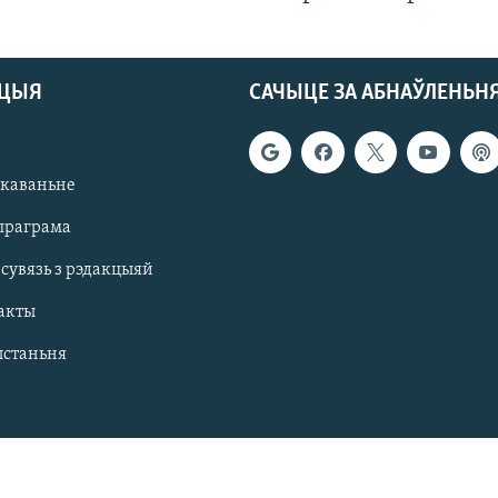
АЦЫЯ
САЧЫЦЕ ЗА АБНАЎЛЕНЬН
якаваньне
праграма
 сувязь з рэдакцыяй
акты
ыстаньня