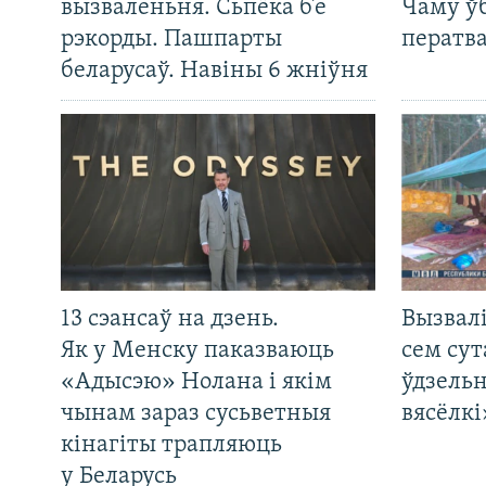
вызваленьня. Сьпёка б’е
Чаму ў
рэкорды. Пашпарты
ператв
беларусаў. Навіны 6 жніўня
13 сэансаў на дзень.
Вызвалі
Як у Менску паказваюць
сем сут
«Адысэю» Нолана і якім
ўдзельн
чынам зараз сусьветныя
вясёлкі
кінагіты трапляюць
у Беларусь