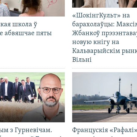
«ШокінгКульт» на
кая школа ў
барахолаўцы: Максі
е абвяшчае пяты
Жбанкоў прэзэнтава
новую кнігу на
Кальварыйскім рынк
Вільні
ым з Гурневічам.
Францускія «Рафалі»