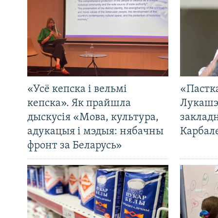
«Усё кепска і вельмі
«Пастка
кепска». Як прайшла
Лукашэ
дыскусія «Мова, культура,
закладн
адукацыя і мэдыя: нябачны
Карбал
фронт за Беларусь»