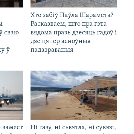
Хто забіў Паўла Шарамета?
м
Расказваем, што пра гэта
ў сваю
вядома празь дзесяць гадоў і
дзе цяпер асноўныя
у ў
падазраваныя
 замест
Ні газу, ні сьвятла, ні сувязі,