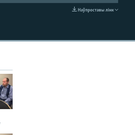
Наўпроставы лінк
EMBED
е