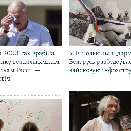
 2020-га» зрабіла
«Ня толькі пляцдарм
нку геапалітычным
Беларусь разбудоўва
ікам Расеі, —
вайсковую інфрастр
евіч