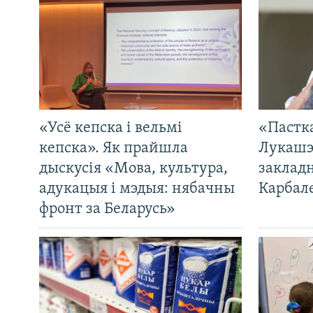
«Усё кепска і вельмі
«Пастка
кепска». Як прайшла
Лукашэ
дыскусія «Мова, культура,
закладн
адукацыя і мэдыя: нябачны
Карбал
фронт за Беларусь»