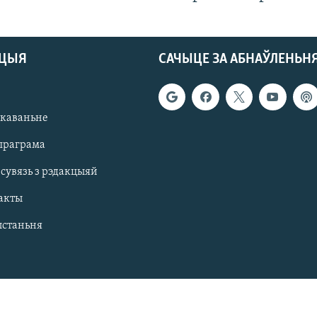
АЦЫЯ
САЧЫЦЕ ЗА АБНАЎЛЕНЬН
якаваньне
праграма
 сувязь з рэдакцыяй
акты
ыстаньня