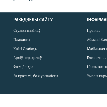
РАЗЬДЗЕЛЫ САЙТУ
ІНФАРМ
Стужка навінаў
Пра нас
Падкасты
Абысьці бл
Кнігі Свабоды
Мабільная 
Архіў перадачаў
Бясьпечная
Фота / відэа
Нашы кант
САЧЫЦЕ ЗА АБНАЎЛЕНЬНЯМІ
За кратамі, бо журналісты
Умовы кар