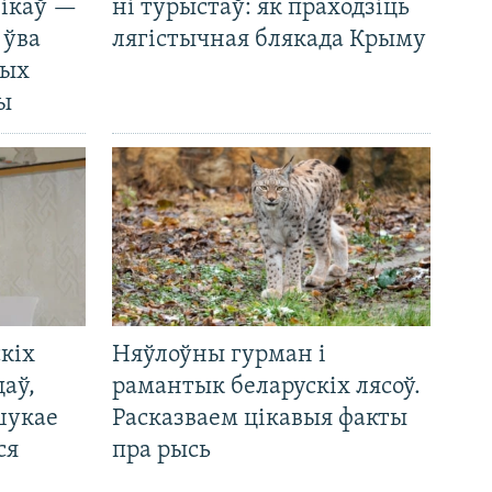
нікаў —
ні турыстаў: як праходзіць
 ўва
лягістычная блякада Крыму
ных
ды
кіх
Няўлоўны гурман і
цаў,
рамантык беларускіх лясоў.
шукае
Расказваем цікавыя факты
ся
пра рысь