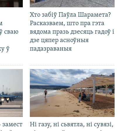
Хто забіў Паўла Шарамета?
м
Расказваем, што пра гэта
ў сваю
вядома празь дзесяць гадоў і
дзе цяпер асноўныя
у ў
падазраваныя
 замест
Ні газу, ні сьвятла, ні сувязі,