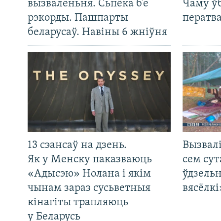
вызваленьня. Сьпёка б’е
Чаму ў
рэкорды. Пашпарты
ператв
беларусаў. Навіны 6 жніўня
13 сэансаў на дзень.
Вызвалі
Як у Менску паказваюць
сем сут
«Адысэю» Нолана і якім
ўдзельн
чынам зараз сусьветныя
вясёлкі
кінагіты трапляюць
у Беларусь