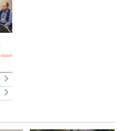
е
 аўдыё