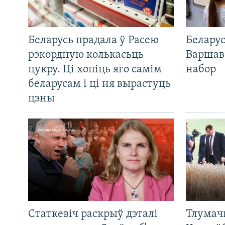
Беларусь прадала ў Расею
Беларус
рэкордную колькасьць
Варшав
цукру. Ці хопіць яго самім
набор
беларусам і ці ня вырастуць
цэны
Статкевіч раскрыў дэталі
Тлумач