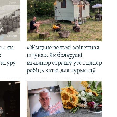
»: як
«Жыцьцё вельмі афігенная
е
штука». Як беларускі
уктуру
мільянэр страціў усё і цяпер
робіць хаткі для турыстаў