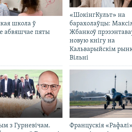
«ШокінгКульт» на
кая школа ў
барахолаўцы: Максі
е абвяшчае пяты
Жбанкоў прэзэнтава
новую кнігу на
Кальварыйскім рынк
Вільні
ым з Гурневічам.
Францускія «Рафалі»