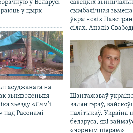
борачную ў Беларусі
савецкіх зьнішчаль
араюць у цырк
сымбалічная зьмена
ўкраінскіх Паветра
сілах. Аналіз Свабо
лі асуджанага на
ак зьняволеньня
Шантажаваў украінс
іка зьезду «Сям’і
валянтэраў, вайскоў
» пад Расонамі
палітыкаў. Украіна 
беларуса, які займаў
«чорным піярам»