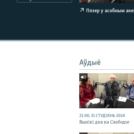
КАЛЯНДАР
НА ХВАЛЯХ СВАБОДЫ
Плэер у асобным ак
Аўдыё
21:00, 31 СТУДЗЕНЬ 2024
Вынікі дня на Свабодзе