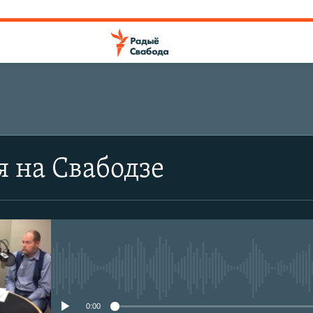
я на Свабодзе
No media source currently avail
0:00