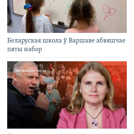
Беларуская школа ў Варшаве абвяшчае
пяты набор