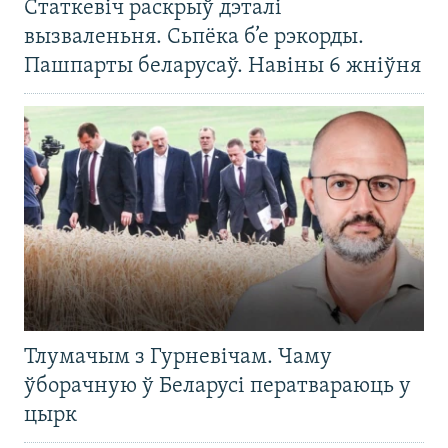
Статкевіч раскрыў дэталі
вызваленьня. Сьпёка б’е рэкорды.
Пашпарты беларусаў. Навіны 6 жніўня
Тлумачым з Гурневічам. Чаму
ўборачную ў Беларусі ператвараюць у
цырк