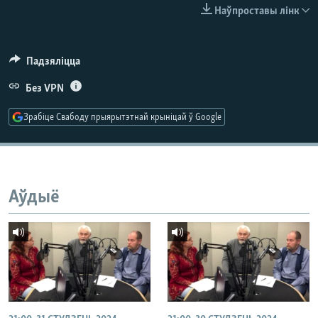
КУЛЬТУРА
МОВА
Наўпроставы лінк
КАЛЯНДАР
НА ХВАЛЯХ СВАБОДЫ
Падзяліцца
Без VPN
Зрабіце Свабоду прыярытэтнай крыніцай ў Google
Аўдыё