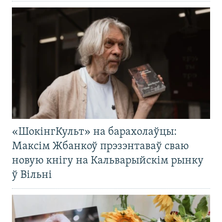
«ШокінгКульт» на барахолаўцы:
Максім Жбанкоў прэзэнтаваў сваю
новую кнігу на Кальварыйскім рынку
ў Вільні