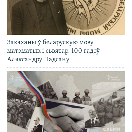
Закаханы ў беларускую мову
матэматык і сьвятар. 100 гадоў
Аляксандру Надсану