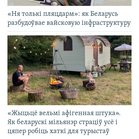
«Ня толькі пляцдарм»: як Беларусь
разбудоўвае вайсковую інфраструктуру
«Жыцьцё вельмі афігенная штука».
Як беларускі мільянэр страціў усё і
цяпер робіць хаткі для турыстаў