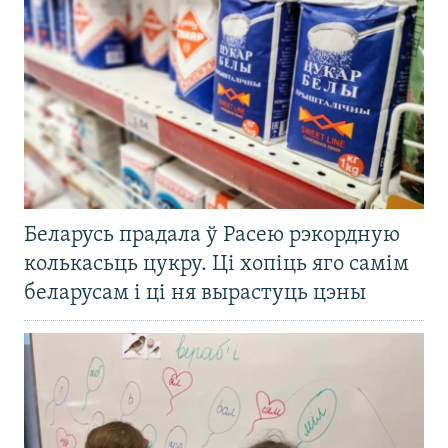
Беларусь прадала ў Расею рэкордную
колькасьць цукру. Ці хопіць яго самім
беларусам і ці ня вырастуць цэны