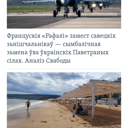
Францускія «Рафалі» замест савецкіх
зьнішчальнікаў — сымбалічная
зьмена ўва ўкраінскіх Паветраных
сілах. Аналіз Свабоды