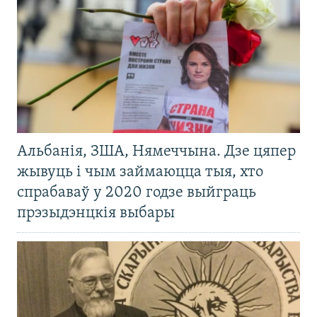
Альбанія, ЗША, Нямеччына. Дзе цяпер
жывуць і чым займаюцца тыя, хто
спрабаваў у 2020 годзе выйграць
прэзыдэнцкія выбары