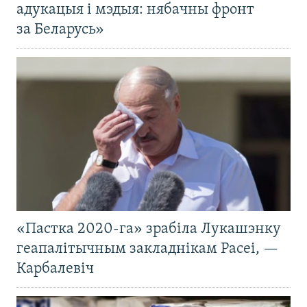
адукацыя і мэдыя: нябачны фронт
за Беларусь»
«Пастка 2020-га» зрабіла Лукашэнку
геапалітычным закладнікам Расеі, —
Карбалевіч