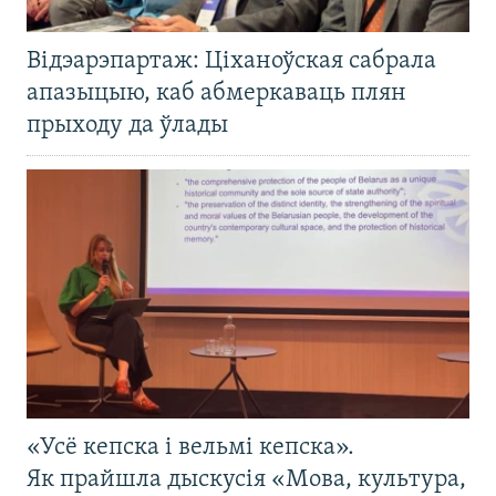
Відэарэпартаж: Ціханоўская сабрала
апазыцыю, каб абмеркаваць плян
прыходу да ўлады
«Усё кепска і вельмі кепска».
Як прайшла дыскусія «Мова, культура,