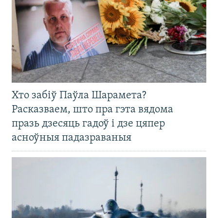
Хто забіў Паўла Шарамета?
Расказваем, што пра гэта вядома
празь дзесяць гадоў і дзе цяпер
асноўныя падазраваныя