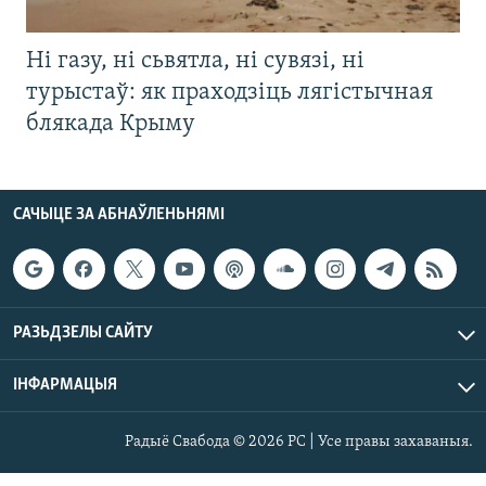
Ні газу, ні сьвятла, ні сувязі, ні
турыстаў: як праходзіць лягістычная
блякада Крыму
САЧЫЦЕ ЗА АБНАЎЛЕНЬНЯМІ
РАЗЬДЗЕЛЫ САЙТУ
ІНФАРМАЦЫЯ
Радыё Свабода © 2026 РС | Усе правы захаваныя.