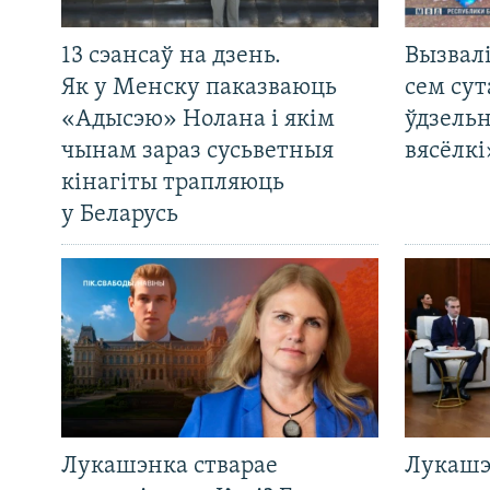
13 сэансаў на дзень.
Вызвалі
Як у Менску паказваюць
сем сут
«Адысэю» Нолана і якім
ўдзельн
чынам зараз сусьветныя
вясёлкі
кінагіты трапляюць
у Беларусь
Лукашэнка стварае
Лукашэ