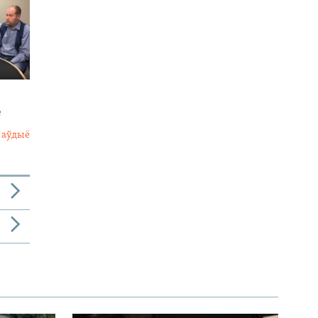
е
 аўдыё