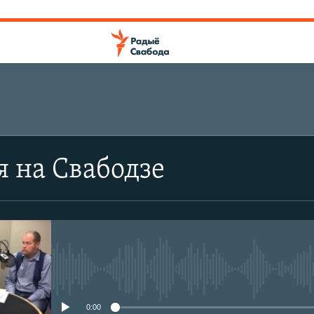
я на Свабодзе
No media source currently avail
0:00