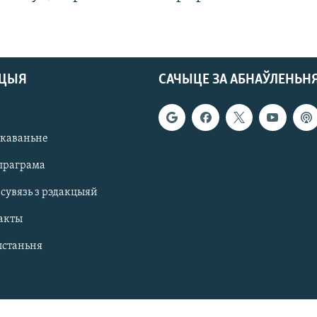
АЦЫЯ
САЧЫЦЕ ЗА АБНАЎЛЕНЬН
якаваньне
праграма
 сувязь з рэдакцыяй
акты
ыстаньня