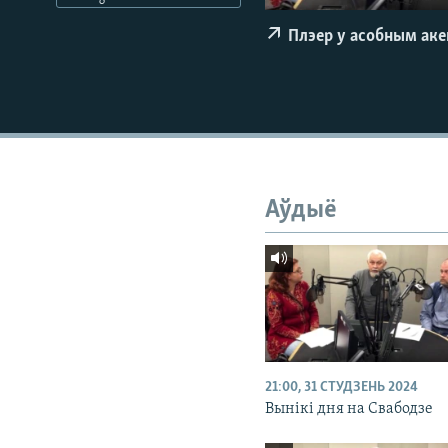
КАЛЯНДАР
НА ХВАЛЯХ СВАБОДЫ
Плэер у асобным ак
Аўдыё
21:00, 31 СТУДЗЕНЬ 2024
Вынікі дня на Свабодзе