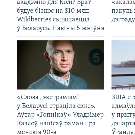
акадэмію для Колі? Брат
«акадэ
будуе бізнэс на $10 млн.
пакуль 
Wildberries сьпяшаецца
дэграду
ў Беларусь. Навіны 5 жніўня
«Слова „экстрэмізм“
ЗША ст
у Беларусі страціла сэнс».
адмаўл
Аўтар «Гопнікаў» Уладзімер
у прыту
Казлоў напісаў раман пра
дэпарта
менскія 90-я
Ўганду