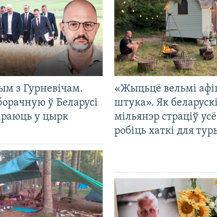
ым з Гурневічам.
«Жыцьцё вельмі афі
борачную ў Беларусі
штука». Як беларуск
араюць у цырк
мільянэр страціў усё
робіць хаткі для тур