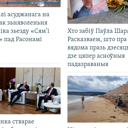
лі асуджанага на
ак зьняволеньня
іка зьезду «Сям’і
Хто забіў Паўла Шар
» пад Расонамі
Расказваем, што пра
вядома празь дзесяць
дзе цяпер асноўныя
падазраваныя
нка стварае