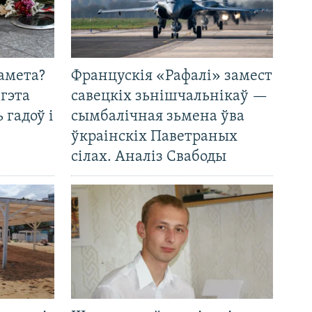
амета?
Францускія «Рафалі» замест
 гэта
савецкіх зьнішчальнікаў —
 гадоў і
сымбалічная зьмена ўва
ўкраінскіх Паветраных
сілах. Аналіз Свабоды