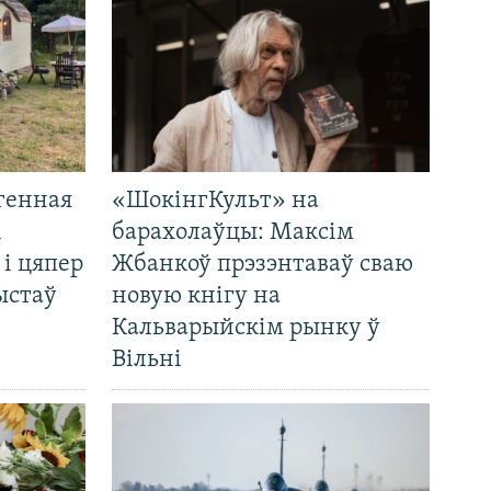
генная
«ШокінгКульт» на
і
барахолаўцы: Максім
 і цяпер
Жбанкоў прэзэнтаваў сваю
ыстаў
новую кнігу на
Кальварыйскім рынку ў
Вільні