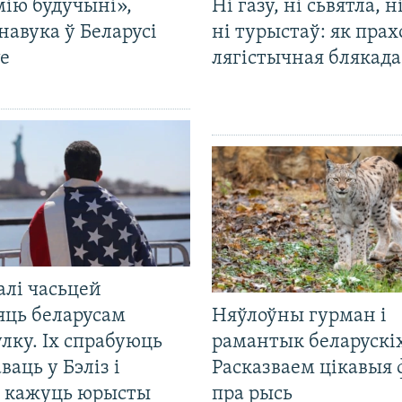
мію будучыні»,
Ні газу, ні сьвятла, н
навука ў Беларусі
ні турыстаў: як прах
е
лягістычная блякад
алі часьцей
яць беларусам
Няўлоўны гурман і
лку. Іх спрабуюць
рамантык беларускіх
ваць у Бэліз і
Расказваем цікавыя
, кажуць юрысты
пра рысь