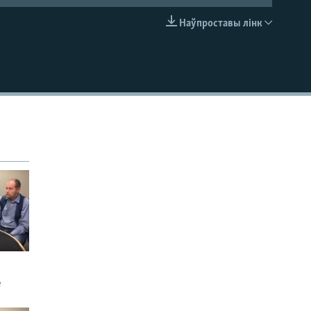
Наўпроставы лінк
EMBED
е