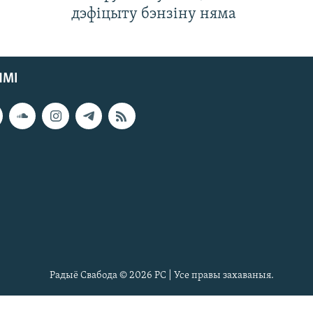
дэфіцыту бэнзіну няма
ЯМІ
Радыё Свабода © 2026 РС | Усе правы захаваныя.