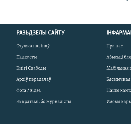
РАЗЬДЗЕЛЫ САЙТУ
ІНФАРМ
Стужка навінаў
Пра нас
Падкасты
Абысьці бл
Кнігі Свабоды
Мабільная 
Архіў перадачаў
Бясьпечная
Фота / відэа
Нашы кант
САЧЫЦЕ ЗА АБНАЎЛЕНЬНЯМІ
За кратамі, бо журналісты
Умовы кар