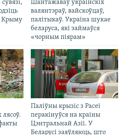
і сувязі,
Шантажаваў украінскіх
одзіць
валянтэраў, вайскоўцаў,
а Крыму
палітыкаў. Украіна шукае
беларуса, які займаўся
«чорным піярам»
Паліўны крызіс з Расеі
 лясоў.
перакінуўся на краіны
 факты
Цэнтральнай Азіі. У
Беларусі заяўляюць, што