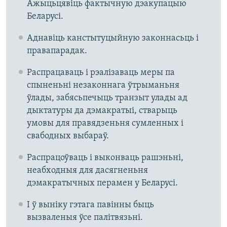
Ажыцьцявіць фактычную дэакупацыю
Беларусі.
Аднавіць канстытуцыйную законнасьць і
правапарадак.
Распрацаваць і рэалізаваць меры па
спыненьні незаконнага ўтрыманьня
ўлады, забясьпечыць транзыт улады ад
дыктатуры да дэмакратыі, стварыць
умовы для правядзеньня сумленных і
свабодных выбараў.
Распрацоўваць і выконваць рашэньні,
неабходныя для дасягненьня
дэмакратычных перамен у Беларусі.
І ў выніку гэтага павінны быць
вызваленыя ўсе палітвязьні.