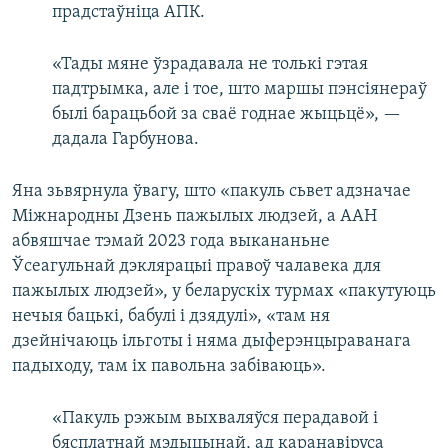
прадстаўніца АПК.
«Тады мяне ўзрадавала не толькі гэтая
падтрымка, але і тое, што маршы пэнсіянераў
былі барацьбой за сваё годнае жыцьцё», —
дадала Гарбунова.
Яна зьвярнула ўвагу, што «пакуль сьвет адзначае
Міжнародны Дзень пажылых людзей, а ААН
абвяшчае тэмай 2023 года выкананьне
Ўсеагульнай дэклярацыі правоў чалавека для
пажылых людзей», у беларускіх турмах «пакутуюць
нечыя бацькі, бабулі і дзядулі», «там ня
дзейнічаюць ільготы і няма дыферэнцыраванага
падыходу, там іх павольна забіваюць».
«Пакуль рэжым выхваляўся перадавой і
бясплатнай мэдыцынай, ад каранавіруса