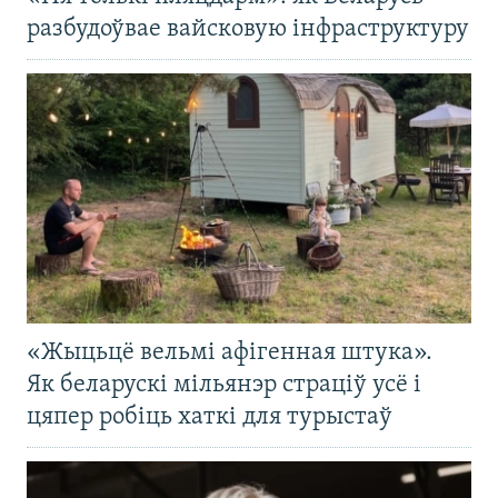
разбудоўвае вайсковую інфраструктуру
«Жыцьцё вельмі афігенная штука».
Як беларускі мільянэр страціў усё і
цяпер робіць хаткі для турыстаў