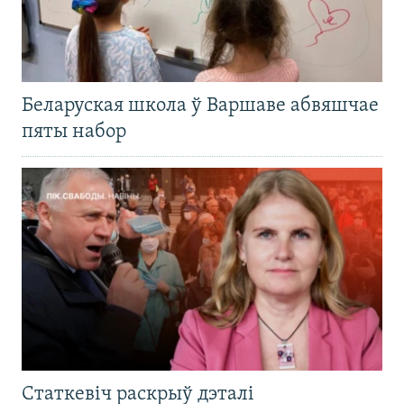
Беларуская школа ў Варшаве абвяшчае
пяты набор
Статкевіч раскрыў дэталі