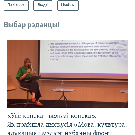
Палітыка
Людзі
Навіны
Выбар рэдакцыі
«Усё кепска і вельмі кепска».
Як прайшла дыскусія «Мова, культура,
адукацыя і мэдыя: нябачны фронт