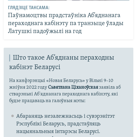
ГЛЯДЗІЦЕ ТАКСАМА:
Паўнамоцтвы прадстаўніка Аб’яднанага
пераходнага кабінэту па транзыце ўлады
Латушкі падоўжылі на год
Што такое Аб’яднаны пераходны
кабінэт Беларусі
На канфэрэнцыі «Новая Беларусь» у Вільні 9–10
жніўня 2022 году
Сьвятлана Ціханоўская
заявіла аб
стварэньні Аб'яднанага пераходнага кабінэту, які
будзе працаваць на галоўныя мэты:
Абараняць незалежнасьць і сувэрэнітэт
Рэспублікі Беларусь, прадстаўляць
нацыянальныя інтарэсы Беларусі.