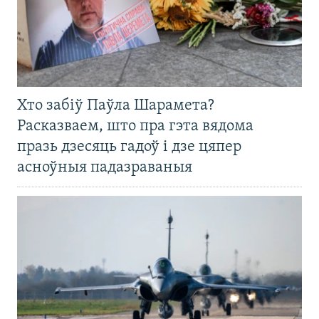
Хто забіў Паўла Шарамета?
Расказваем, што пра гэта вядома
празь дзесяць гадоў і дзе цяпер
асноўныя падазраваныя