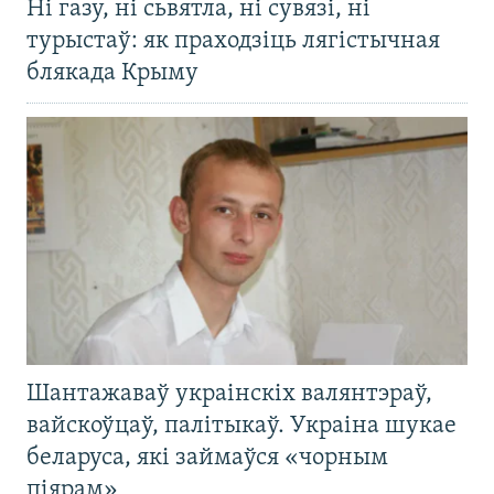
Ні газу, ні сьвятла, ні сувязі, ні
турыстаў: як праходзіць лягістычная
блякада Крыму
Шантажаваў украінскіх валянтэраў,
вайскоўцаў, палітыкаў. Украіна шукае
беларуса, які займаўся «чорным
піярам»