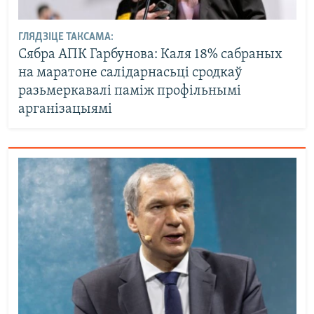
ГЛЯДЗІЦЕ ТАКСАМА:
Сябра АПК Гарбунова: Каля 18% сабраных
на маратоне салідарнасьці сродкаў
разьмеркавалі паміж профільнымі
арганізацыямі