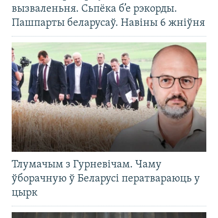
вызваленьня. Сьпёка б’е рэкорды.
Пашпарты беларусаў. Навіны 6 жніўня
Тлумачым з Гурневічам. Чаму
ўборачную ў Беларусі ператвараюць у
цырк