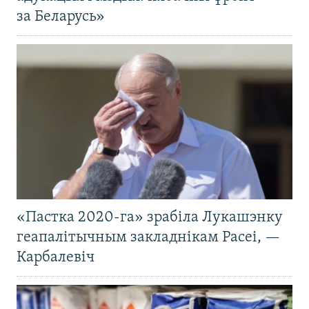
за Беларусь»
«Пастка 2020-га» зрабіла Лукашэнку
геапалітычным закладнікам Расеі, —
Карбалевіч