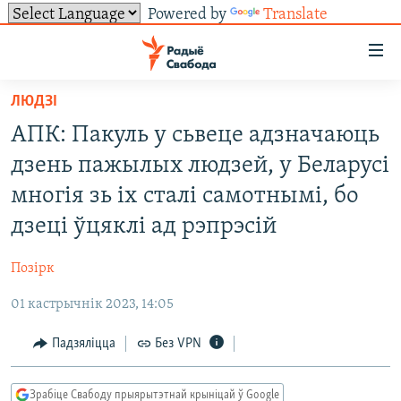
Powered by
Translate
Лінкі
ўнівэрсальнага
доступу
ЛЮДЗІ
НАВІНЫ
Перайсьці
АПК: Пакуль у сьвеце адзначаюць
да
ТОЛЬКІ НА СВАБОДЗЕ
УСЕ НАВІНЫ
дзень пажылых людзей, у Беларусі
галоўнага
СУВЯЗЬ
ВІДЭА І ФОТА
ТЭСТЫ
зьместу
многія зь іх сталі самотнымі, бо
Перайсьці
ПАДПІСАЦЦА
ЛЮДЗІ
БЛОГІ
АБЫСЬЦІ БЛЯКАВАНЬНЕ
дзеці ўцяклі ад рэпрэсій
да
ПАЛІТЫКА
ГІСТОРЫЯ НА СВАБОДЗЕ
ПАДЗЯЛІЦЦА ІНФАРМАЦЫЯЙ
RSS
галоўнай
САЧЫЦЕ ЗА АБНАЎЛЕНЬНЯМІ
Позірк
навігацыі
ЭКАНОМІКА
ПАДКАСТЫ
ПАДКАСТЫ
Перайсьці
01 кастрычнік 2023, 14:05
ВАЙНА
КНІГІ
FACEBOOK
да
Падзяліцца
Без VPN
БЕЛАРУСЫ НА ВАЙНЕ
АЎДЫЁКНІГІ
TWITTER
пошуку
ПАЛІТВЯЗЬНІ
PREMIUM
Усе сайты РС/РСЭ
Зрабіце Свабоду прыярытэтнай крыніцай ў Google