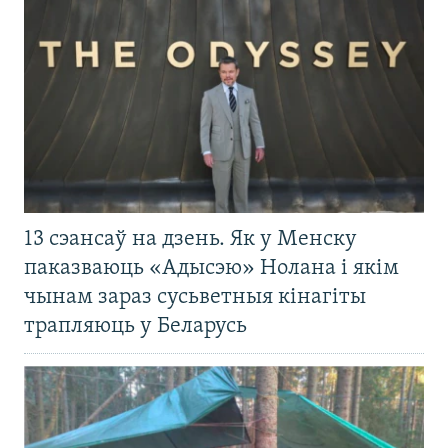
13 сэансаў на дзень. Як у Менску
паказваюць «Адысэю» Нолана і якім
чынам зараз сусьветныя кінагіты
трапляюць у Беларусь