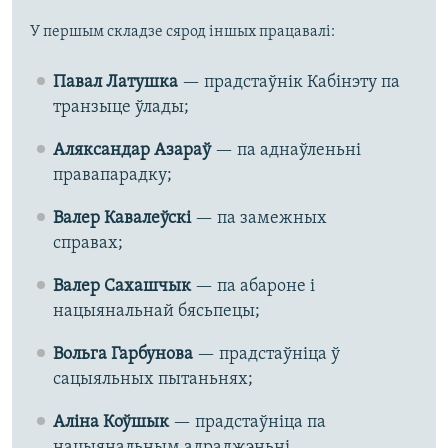
У першым складзе сярод іншых працавалі:
Павал Латушка
— прадстаўнік Кабінэту па
транзыце ўлады;
Аляксандар Азараў
— па аднаўленьні
правапарадку;
Валер Кавалеўскі
— па замежных
справах;
Валер Сахашчык
— па абароне і
нацыянальнай бясьпецы;
Вольга Гарбунова
— прадстаўніца ў
сацыяльных пытаньнях;
Аліна Коўшык
— прадстаўніца па
нацыянальным адраджэньні.