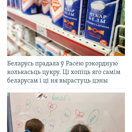
Беларусь прадала ў Расею рэкордную
колькасьць цукру. Ці хопіць яго самім
беларусам і ці ня вырастуць цэны