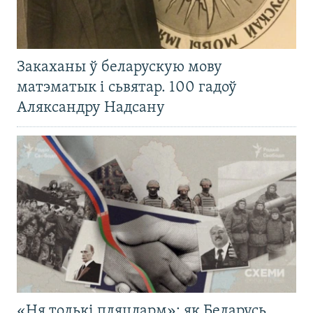
Закаханы ў беларускую мову
матэматык і сьвятар. 100 гадоў
Аляксандру Надсану
«Ня толькі пляцдарм»: як Беларусь