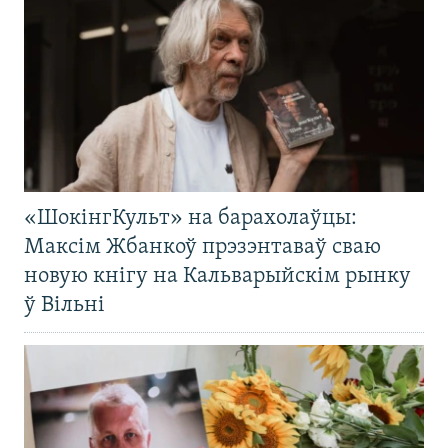
«ШокінгКульт» на барахолаўцы:
Максім Жбанкоў прэзэнтаваў сваю
новую кнігу на Кальварыйскім рынку
ў Вільні