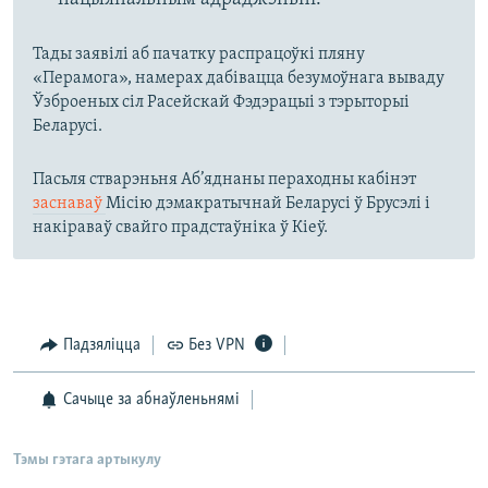
Тады заявілі аб пачатку распрацоўкі пляну
«Перамога», намерах дабівацца безумоўнага вываду
Ўзброеных сіл Расейскай Фэдэрацыі з тэрыторыі
Беларусі.
Пасьля стварэньня Аб’яднаны пераходны кабінэт
заснаваў
Місію дэмакратычнай Беларусі ў Брусэлі і
накіраваў свайго прадстаўніка ў Кіеў.
Падзяліцца
Без VPN
Сачыце за абнаўленьнямі
Тэмы гэтага артыкулу