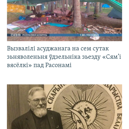
Вызвалілі асуджанага на сем сутак
зьняволеньня ўдзельніка зьезду «Сям’і
вясёлкі» пад Расонамі