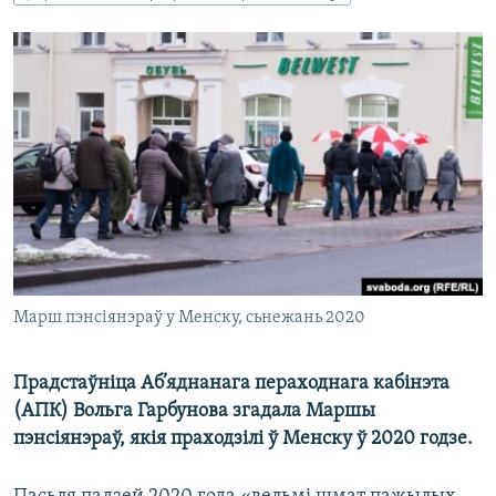
КУЛЬТУРА
МОВА
КАЛЯНДАР
НА ХВАЛЯХ СВАБОДЫ
Марш пэнсіянэраў у Менску, сьнежань 2020
Прадстаўніца Аб’яднанага пераходнага кабінэта
(АПК) Вольга Гарбунова згадала Маршы
пэнсіянэраў, якія праходзілі ў Менску ў 2020 годзе.