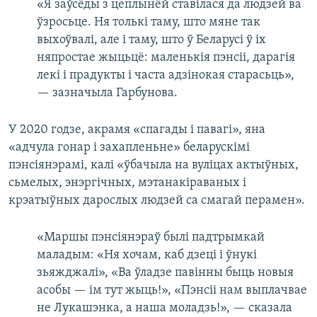
«Я заўсёды з цеплынёй ставілася да людзей ва
ўзросьце. Ня толькі таму, што мяне так
выхоўвалі, але і таму, што ў Беларусі ў іх
няпростае жыцьцё: маленькія пэнсіі, дарагія
лекі і прадукты і часта адзінокая старасьць»,
— зазначыла Гарбунова.
У 2020 годзе, акрамя «спагады і павагі», яна
«адчула гонар і захапленьне» беларускімі
пэнсіянэрамі, калі «ўбачыла на вуліцах актыўных,
сьмелых, энэргічных, мэтанакіраваных і
крэатыўных дарослых людзей са смагай перамен».
«Маршы пэнсіянэраў былі падтрымкай
маладым: «Ня хочам, каб дзеці і ўнукі
зьяжджалі», «Ва ўладзе павінны быць новыя
асобы — ім тут жыць!», «Пэнсіі нам выплачвае
не Лукашэнка, а наша моладзь!», — сказала