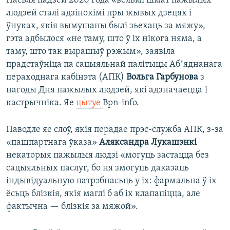
Пасьля падзей 2020 года «вельмі шмат пажылых
людзей сталі адзінокімі пры жывых дзецях і
ўнуках, якія вымушаны былі зьехаць за мяжу»,
гэта адбылося «не таму, што ў іх нікога няма, а
таму, што так вырашыў рэжым», заявіла
прадстаўніца па сацыяльнай палітыцы Абʼяднанага
пераходнага кабінэта (АПК)
Вольга Гарбунова
з
нагоды Дня пажылых людзей, які адзначаецца 1
кастрычніка. Яе
цытуе
Bpn-info.
Паводле яе слоў, якія перадае прэс-служба АПК, з-за
«пашпартнага ўказа»
Аляксандра Лукашэнкі
некаторыя пажылыя людзі «могуць застацца без
сацыяльных паслуг, бо ня змогуць даказаць
індывідуальную патрэбнасьць у іх: фармальна ў іх
ёсьць блізкія, якія маглі б аб іх клапаціцца, але
фактычна — блізкія за мяжой».