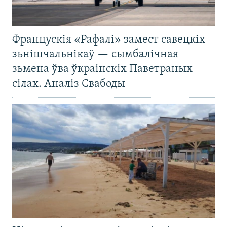
Францускія «Рафалі» замест савецкіх
зьнішчальнікаў — сымбалічная
зьмена ўва ўкраінскіх Паветраных
сілах. Аналіз Свабоды