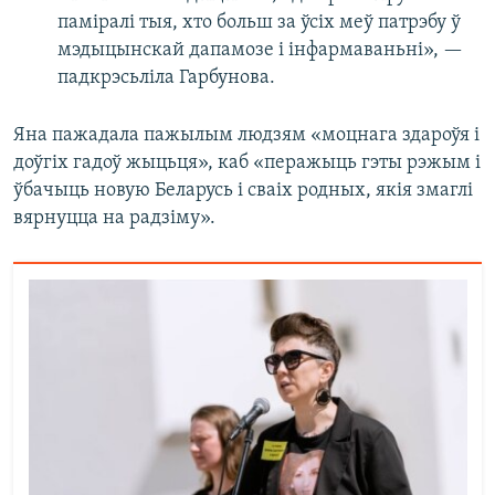
паміралі тыя, хто больш за ўсіх меў патрэбу ў
мэдыцынскай дапамозе і інфармаваньні», —
падкрэсьліла Гарбунова.
Яна пажадала пажылым людзям «моцнага здароўя і
доўгіх гадоў жыцьця», каб «перажыць гэты рэжым і
ўбачыць новую Беларусь і сваіх родных, якія змаглі
вярнуцца на радзіму».