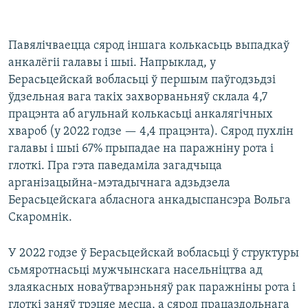
Павялічваецца сярод іншага колькасьць выпадкаў
анкалёгіі галавы і шыі. Напрыклад, у
Берасьцейскай вобласьці ў першым паўгодзьдзі
ўдзельная вага такіх захворваньняў склала 4,7
працэнта аб агульнай колькасьці анкалягічных
хвароб (у 2022 годзе — 4,4 працэнта). Сярод пухлін
галавы і шыі 67% прыпадае на паражніну рота і
глоткі. Пра гэта паведаміла загадчыца
арганізацыйна-мэтадычнага адзьдзела
Берасьцейскага абласнога анкадыспансэра Вольга
Скаромнік.
У 2022 годзе ў Берасьцейскай вобласьці ў структуры
сьмяротнасьці мужчынскага насельніцтва ад
злаякасных новаўтварэньняў рак паражніны рота і
глоткі заняў трэцяе месца, а сярод працаздольнага