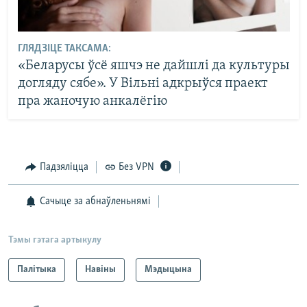
ГЛЯДЗІЦЕ ТАКСАМА:
«Беларусы ўсё яшчэ не дайшлі да культуры
догляду сябе». У Вільні адкрыўся праект
пра жаночую анкалёгію
Падзяліцца
Без VPN
Сачыце за абнаўленьнямі
Тэмы гэтага артыкулу
Палітыка
Навіны
Мэдыцына