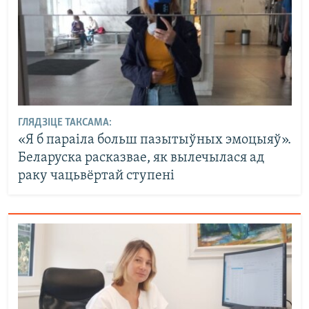
ГЛЯДЗІЦЕ ТАКСАМА:
«Я б параіла больш пазытыўных эмоцыяў».
Беларуска расказвае, як вылечылася ад
раку чацьвёртай ступені