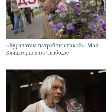
«Курапатам патрэбны спакой». Мая
Кляшторная на Свабодзе