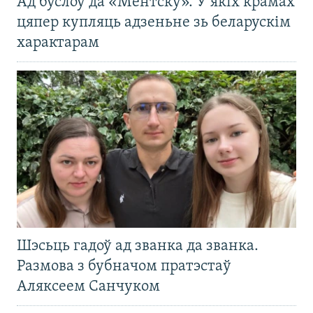
Ад буслоў да «Ментску». У якіх крамах
цяпер купляць адзеньне зь беларускім
характарам
Шэсьць гадоў ад званка да званка.
Размова з бубначом пратэстаў
Аляксеем Санчуком