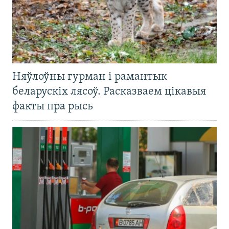
Няўлоўны гурман і рамантык
беларускіх лясоў. Расказваем цікавыя
факты пра рысь