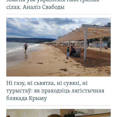
сілах. Аналіз Свабоды
Ні газу, ні сьвятла, ні сувязі, ні
турыстаў: як праходзіць лягістычная
блякада Крыму