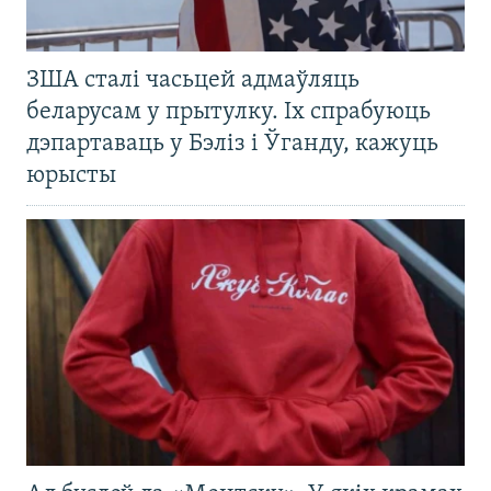
ЗША сталі часьцей адмаўляць
беларусам у прытулку. Іх спрабуюць
дэпартаваць у Бэліз і Ўганду, кажуць
юрысты