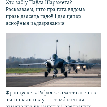
Хто забіў Паўла Шарамета?
Расказваем, што пра гэта вядома
празь дзесяць гадоў і дзе цяпер
асноўныя падазраваныя
Францускія «Рафалі» замест савецкіх
зьнішчальнікаў — сымбалічная
зьмена ўва ўкраінскіх Паветраных