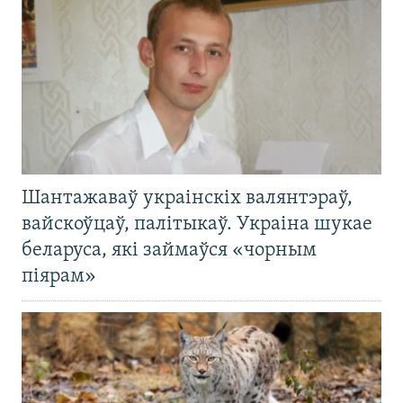
Шантажаваў украінскіх валянтэраў,
вайскоўцаў, палітыкаў. Украіна шукае
беларуса, які займаўся «чорным
піярам»