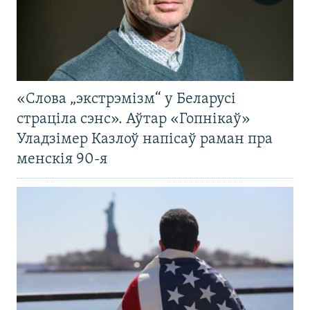
«Слова „экстрэмізм“ у Беларусі
страціла сэнс». Аўтар «Гопнікаў»
Уладзімер Казлоў напісаў раман пра
менскія 90-я