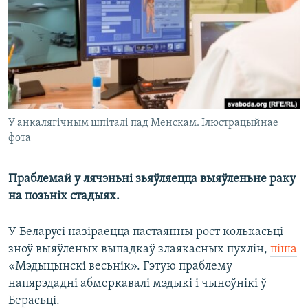
КУЛЬТУРА
МОВА
КАЛЯНДАР
НА ХВАЛЯХ СВАБОДЫ
У анкалягічным шпіталі пад Менскам. Ілюстрацыйнае
фота
Праблемай у лячэньні зьяўляецца выяўленьне раку
на позьніх стадыях.
У Беларусі назіраецца пастаянны рост колькасьці
зноў выяўленых выпадкаў злаякасных пухлін,
піша
«Мэдыцынскі весьнік». Гэтую праблему
напярэдадні абмеркавалі мэдыкі і чыноўнікі ў
Берасьці.