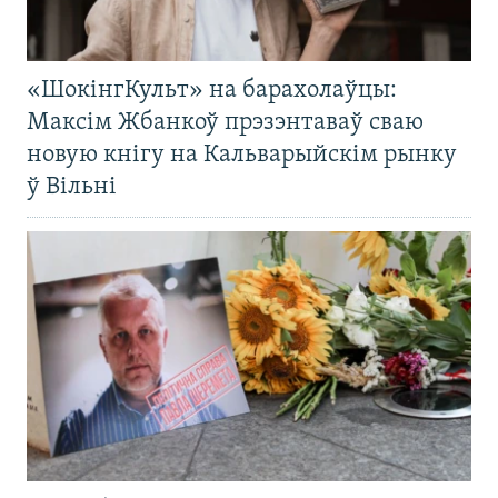
«ШокінгКульт» на барахолаўцы:
Максім Жбанкоў прэзэнтаваў сваю
новую кнігу на Кальварыйскім рынку
ў Вільні