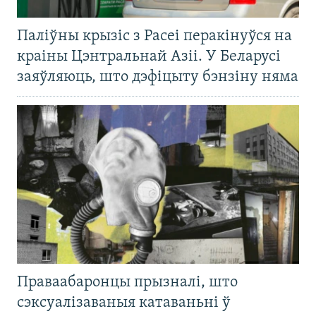
Паліўны крызіс з Расеі перакінуўся на
краіны Цэнтральнай Азіі. У Беларусі
заяўляюць, што дэфіцыту бэнзіну няма
Праваабаронцы прызналі, што
сэксуалізаваныя катаваньні ў