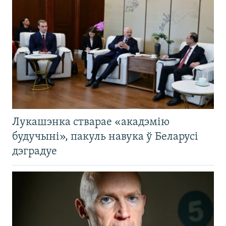
Лукашэнка стварае «акадэмію
будучыні», пакуль навука ў Беларусі
дэградуе