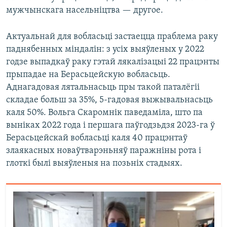
мужчынскага насельніцтва — другое.
Актуальнай для вобласьці застаецца праблема раку
паднябенных міндалін: з усіх выяўленых у 2022
годзе выпадкаў раку гэтай лякалізацыі 22 працэнты
прыпадае на Берасьцейскую вобласьць.
Аднагадовая лятальнасьць пры такой паталёгіі
складае больш за 35%, 5-гадовая выжывальнасьць
каля 50%. Вольга Скаромнік паведаміла, што па
выніках 2022 года і першага паўгодзьдзя 2023-га ў
Берасьцейскай вобласьці каля 40 працэнтаў
злаякасных новаўтварэньняў паражніны рота і
глоткі былі выяўленыя на позьніх стадыях.