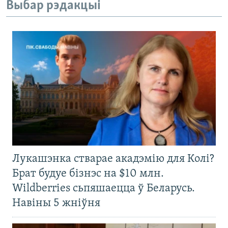
Выбар рэдакцыі
Лукашэнка стварае акадэмію для Колі?
Брат будуе бізнэс на $10 млн.
Wildberries сьпяшаецца ў Беларусь.
Навіны 5 жніўня