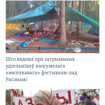
Што вядома пра затрыманых
удзельнікаў нашумелага
«вясёлкавага» фэстывалю пад
Расонамі