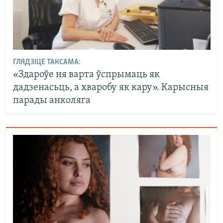
ГЛЯДЗІЦЕ ТАКСАМА:
«Здароўе ня варта ўспрымаць як
дадзенасьць, а хваробу як кару». Карысныя
парады анколяга