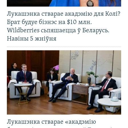
Лукашэнка стварае акадэмію для Колі?
Брат будуе бізнэс на $10 млн.
Wildberries сьпяшаецца ў Беларусь.
Навіны 5 жніўня
Лукашэнка стварае «акадэмію