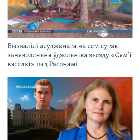
Вызвалілі асуджанага на сем сутак
зьняволеньня ўдзельніка зьезду «Сям’і
вясёлкі» пад Расонамі