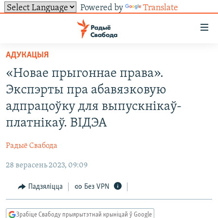
Powered by
Translate
Лінкі
ўнівэрсальнага
доступу
АДУКАЦЫЯ
НАВІНЫ
Перайсьці
«Новае прыгоннае права».
да
ТОЛЬКІ НА СВАБОДЗЕ
УСЕ НАВІНЫ
Экспэрты пра абавязковую
галоўнага
СУВЯЗЬ
ВІДЭА І ФОТА
ТЭСТЫ
зьместу
адпрацоўку для выпускнікаў-
Перайсьці
ПАДПІСАЦЦА
ЛЮДЗІ
БЛОГІ
АБЫСЬЦІ БЛЯКАВАНЬНЕ
платнікаў. ВІДЭА
да
ПАЛІТЫКА
ГІСТОРЫЯ НА СВАБОДЗЕ
ПАДЗЯЛІЦЦА ІНФАРМАЦЫЯЙ
RSS
галоўнай
САЧЫЦЕ ЗА АБНАЎЛЕНЬНЯМІ
Радыё Свабода
навігацыі
ЭКАНОМІКА
ПАДКАСТЫ
ПАДКАСТЫ
Перайсьці
28 верасень 2023, 09:09
ВАЙНА
КНІГІ
FACEBOOK
да
Падзяліцца
Без VPN
БЕЛАРУСЫ НА ВАЙНЕ
АЎДЫЁКНІГІ
TWITTER
пошуку
ПАЛІТВЯЗЬНІ
PREMIUM
Усе сайты РС/РСЭ
Зрабіце Свабоду прыярытэтнай крыніцай ў Google