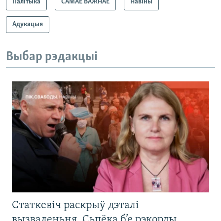
Палітыка
САМАЕ ВАЖНАЕ
Навіны
Адукацыя
Выбар рэдакцыі
Статкевіч раскрыў дэталі
вызваленьня. Сьпёка б’е рэкорды.