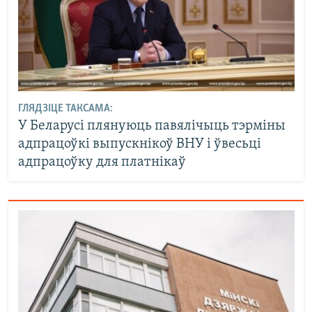
ГЛЯДЗІЦЕ ТАКСАМА:
У Беларусі плянуюць павялічыць тэрміны
адпрацоўкі выпускнікоў ВНУ і ўвесьці
адпрацоўку для платнікаў