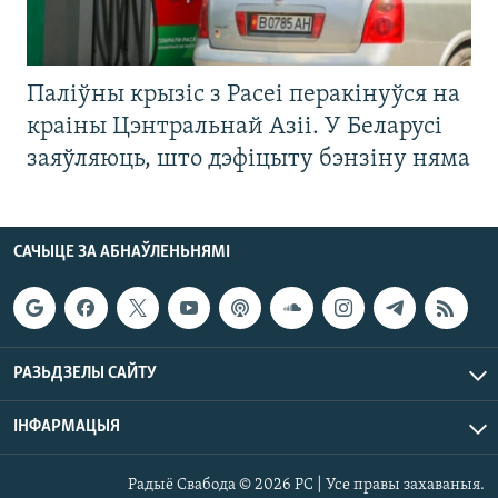
Паліўны крызіс з Расеі перакінуўся на
краіны Цэнтральнай Азіі. У Беларусі
заяўляюць, што дэфіцыту бэнзіну няма
САЧЫЦЕ ЗА АБНАЎЛЕНЬНЯМІ
РАЗЬДЗЕЛЫ САЙТУ
ІНФАРМАЦЫЯ
Радыё Свабода © 2026 РС | Усе правы захаваныя.