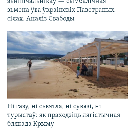
зьнішчальнікаў — сымбалічная
зьмена ўва ўкраінскіх Паветраных
сілах. Аналіз Свабоды
Ні газу, ні сьвятла, ні сувязі, ні
турыстаў: як праходзіць лягістычная
блякада Крыму