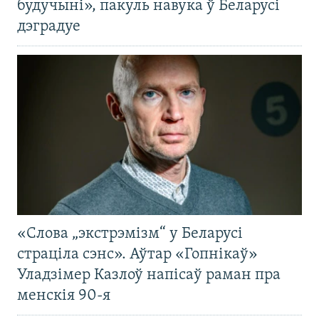
будучыні», пакуль навука ў Беларусі
дэградуе
«Слова „экстрэмізм“ у Беларусі
страціла сэнс». Аўтар «Гопнікаў»
Уладзімер Казлоў напісаў раман пра
менскія 90-я