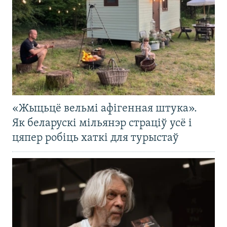
«Жыцьцё вельмі афігенная штука».
Як беларускі мільянэр страціў усё і
цяпер робіць хаткі для турыстаў