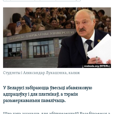
КУЛЬТУРА
МОВА
КАЛЯНДАР
НА ХВАЛЯХ СВАБОДЫ
Студэнты і Аляксандар Лукашэнка, каляж
У Беларусі зьбіраюцца ўвесьці абавязковую
адпрацоўку і для платнікаў, а тэрмін
разьмеркаваньня павялічыць.