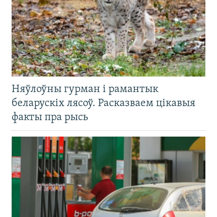
Няўлоўны гурман і рамантык
беларускіх лясоў. Расказваем цікавыя
факты пра рысь