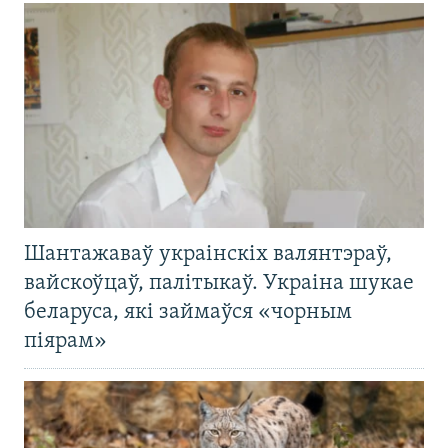
Шантажаваў украінскіх валянтэраў,
вайскоўцаў, палітыкаў. Украіна шукае
беларуса, які займаўся «чорным
піярам»