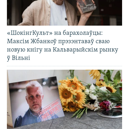
«ШокінгКульт» на барахолаўцы:
Максім Жбанкоў прэзэнтаваў сваю
новую кнігу на Кальварыйскім рынку
ў Вільні