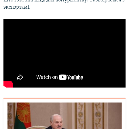
Што гэта значыць для абітурыентаў? Разьбіраемся з
экспэртамі.