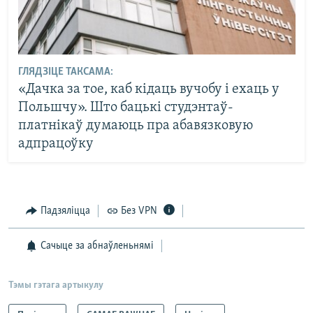
ГЛЯДЗІЦЕ ТАКСАМА:
«Дачка за тое, каб кідаць вучобу і ехаць у
Польшчу». Што бацькі студэнтаў-
платнікаў думаюць пра абавязковую
адпрацоўку
Падзяліцца
Без VPN
Сачыце за абнаўленьнямі
Тэмы гэтага артыкулу