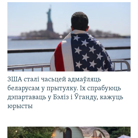
ЗША сталі часьцей адмаўляць
беларусам у прытулку. Іх спрабуюць
дэпартаваць у Бэліз і Ўганду, кажуць
юрысты