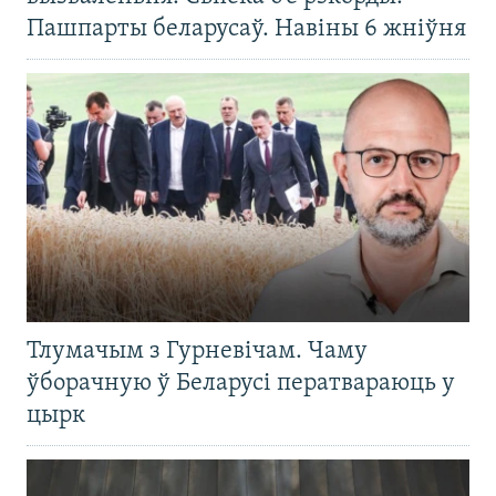
Пашпарты беларусаў. Навіны 6 жніўня
Тлумачым з Гурневічам. Чаму
ўборачную ў Беларусі ператвараюць у
цырк