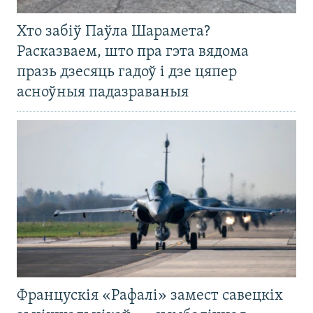
Хто забіў Паўла Шарамета?
Расказваем, што пра гэта вядома
празь дзесяць гадоў і дзе цяпер
асноўныя падазраваныя
Францускія «Рафалі» замест савецкіх