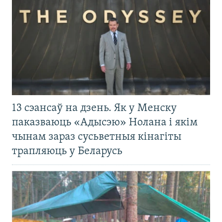
13 сэансаў на дзень. Як у Менску
паказваюць «Адысэю» Нолана і якім
чынам зараз сусьветныя кінагіты
трапляюць у Беларусь