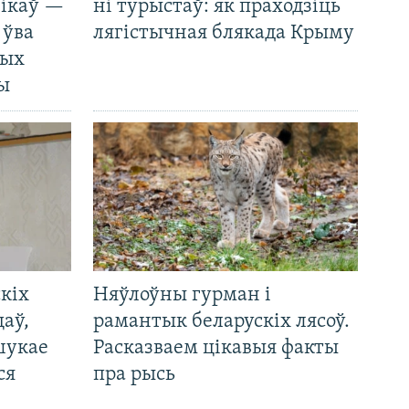
нікаў —
ні турыстаў: як праходзіць
 ўва
лягістычная блякада Крыму
ных
ды
кіх
Няўлоўны гурман і
цаў,
рамантык беларускіх лясоў.
шукае
Расказваем цікавыя факты
ся
пра рысь