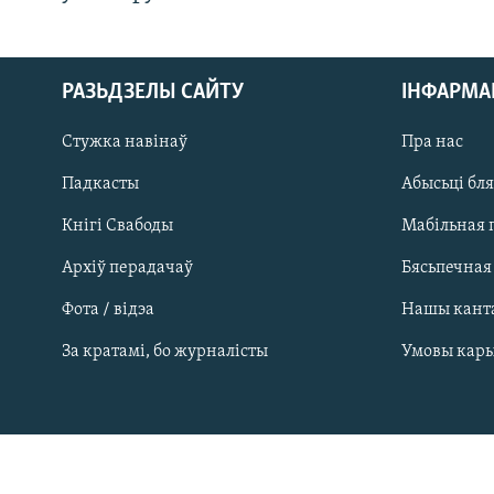
РАЗЬДЗЕЛЫ САЙТУ
ІНФАРМ
Стужка навінаў
Пра нас
Падкасты
Абысьці бл
Кнігі Свабоды
Мабільная 
Архіў перадачаў
Бясьпечная
Фота / відэа
Нашы кант
САЧЫЦЕ ЗА АБНАЎЛЕНЬНЯМІ
За кратамі, бо журналісты
Умовы кар