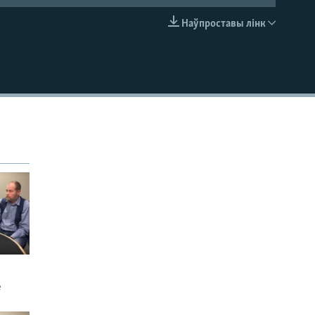
Наўпроставы лінк
EMBED
е