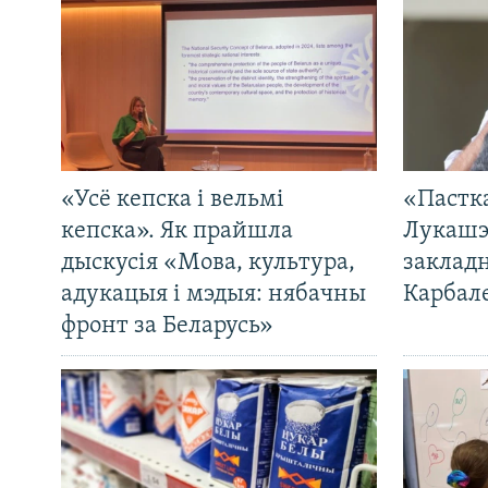
«Усё кепска і вельмі
«Пастка
кепска». Як прайшла
Лукашэ
дыскусія «Мова, культура,
закладн
адукацыя і мэдыя: нябачны
Карбал
фронт за Беларусь»