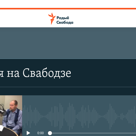
я на Свабодзе
No media source currently avail
0:00