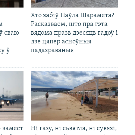
Хто забіў Паўла Шарамета?
м
Расказваем, што пра гэта
ў сваю
вядома празь дзесяць гадоў і
дзе цяпер асноўныя
у ў
падазраваныя
 замест
Ні газу, ні сьвятла, ні сувязі,