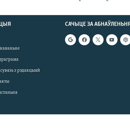
АЦЫЯ
САЧЫЦЕ ЗА АБНАЎЛЕНЬН
якаваньне
праграма
 сувязь з рэдакцыяй
акты
ыстаньня