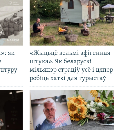
»: як
«Жыцьцё вельмі афігенная
е
штука». Як беларускі
уктуру
мільянэр страціў усё і цяпер
робіць хаткі для турыстаў