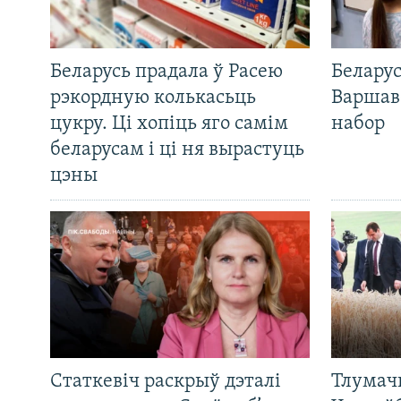
Беларусь прадала ў Расею
Беларус
рэкордную колькасьць
Варшав
цукру. Ці хопіць яго самім
набор
беларусам і ці ня вырастуць
цэны
Статкевіч раскрыў дэталі
Тлумач