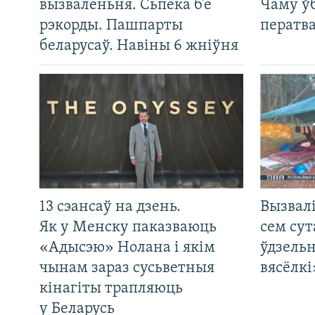
вызваленьня. Сьпёка б’е
Чаму ў
рэкорды. Пашпарты
ператв
беларусаў. Навіны 6 жніўня
13 сэансаў на дзень.
Вызвалі
Як у Менску паказваюць
сем сут
«Адысэю» Нолана і якім
ўдзельн
чынам зараз сусьветныя
вясёлкі
кінагіты трапляюць
у Беларусь