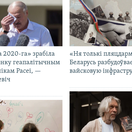
 2020-га» зрабіла
«Ня толькі пляцдарм
нку геапалітычным
Беларусь разбудоўва
ікам Расеі, —
вайсковую інфрастр
евіч