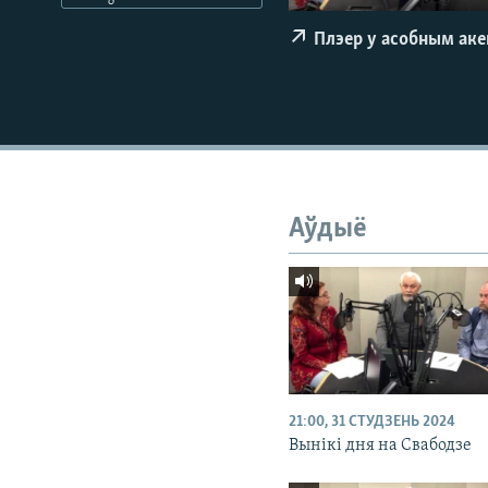
КАЛЯНДАР
НА ХВАЛЯХ СВАБОДЫ
Плэер у асобным ак
Аўдыё
21:00, 31 СТУДЗЕНЬ 2024
Вынікі дня на Свабодзе