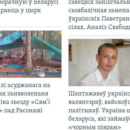
борачную ў Беларусі
савецкіх зьнішчаль
араюць у цырк
сымбалічная зьмена
ўкраінскіх Паветра
сілах. Аналіз Свабо
лі асуджанага на
ак зьняволеньня
Шантажаваў украінс
іка зьезду «Сям’і
валянтэраў, вайскоў
» пад Расонамі
палітыкаў. Украіна 
беларуса, які займаў
«чорным піярам»