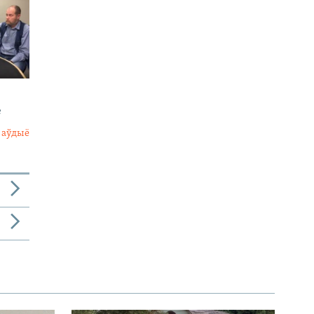
е
 аўдыё