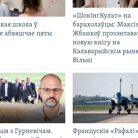
«ШокінгКульт» на
кая школа ў
барахолаўцы: Максі
е абвяшчае пяты
Жбанкоў прэзэнтава
новую кнігу на
Кальварыйскім рынк
Вільні
ым з Гурневічам.
Францускія «Рафалі»