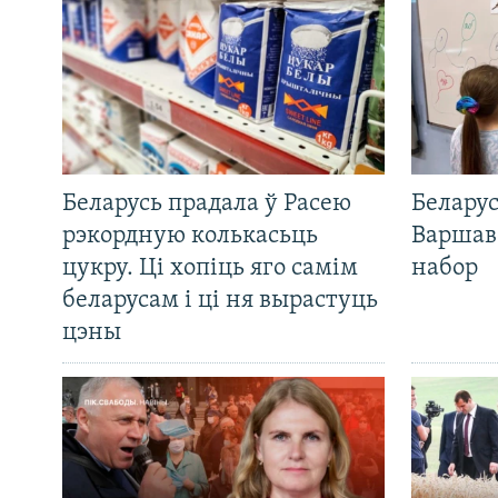
Беларусь прадала ў Расею
Беларус
рэкордную колькасьць
Варшав
цукру. Ці хопіць яго самім
набор
беларусам і ці ня вырастуць
цэны