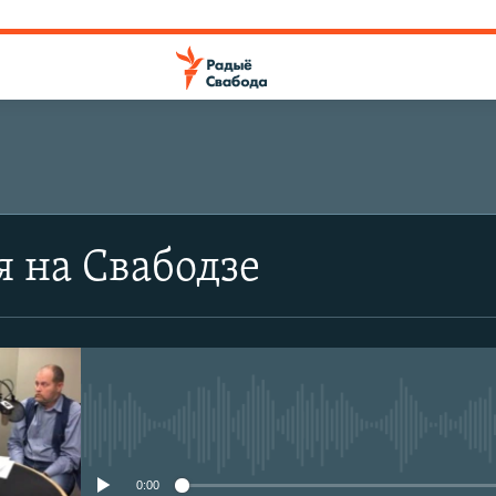
я на Свабодзе
No media source currently avail
0:00