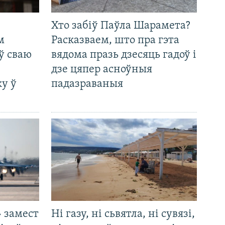
Хто забіў Паўла Шарамета?
м
Расказваем, што пра гэта
ў сваю
вядома празь дзесяць гадоў і
дзе цяпер асноўныя
у ў
падазраваныя
 замест
Ні газу, ні сьвятла, ні сувязі,