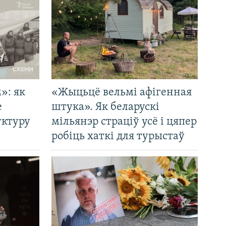
»: як
«Жыцьцё вельмі афігенная
е
штука». Як беларускі
уктуру
мільянэр страціў усё і цяпер
робіць хаткі для турыстаў