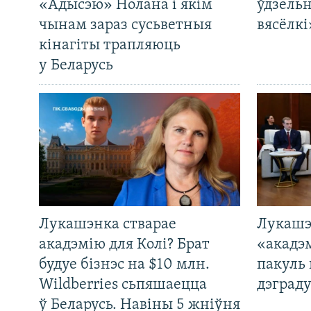
«Адысэю» Нолана і якім
ўдзельн
чынам зараз сусьветныя
вясёлкі
кінагіты трапляюць
у Беларусь
Лукашэнка стварае
Лукашэ
акадэмію для Колі? Брат
«акадэ
будуе бізнэс на $10 млн.
пакуль 
Wildberries сьпяшаецца
дэграду
ў Беларусь. Навіны 5 жніўня