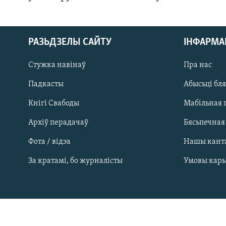
РАЗЬДЗЕЛЫ САЙТУ
ІНФАРМ
Стужка навінаў
Пра нас
Падкасты
Абысьці бл
Кнігі Свабоды
Мабільная 
Архіў перадачаў
Бясьпечная
Фота / відэа
Нашы кант
САЧЫЦЕ ЗА АБНАЎЛЕНЬНЯМІ
За кратамі, бо журналісты
Умовы кар