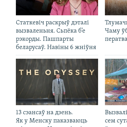
Статкевіч раскрыў дэталі
Тлумач
вызваленьня. Сьпёка б’е
Чаму ў
рэкорды. Пашпарты
ператв
беларусаў. Навіны 6 жніўня
13 сэансаў на дзень.
Вызвалі
Як у Менску паказваюць
сем сут