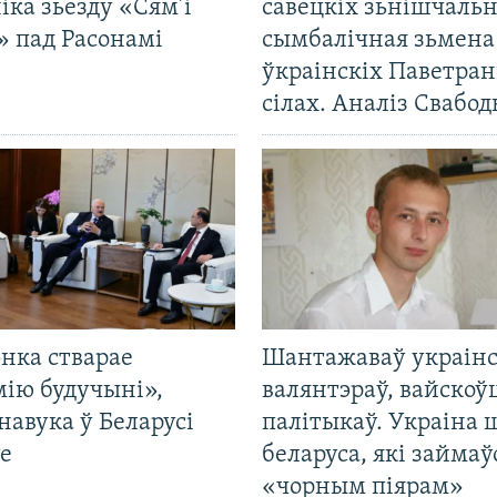
іка зьезду «Сям’і
савецкіх зьнішчаль
» пад Расонамі
сымбалічная зьмена
ўкраінскіх Паветра
сілах. Аналіз Свабо
нка стварае
Шантажаваў украінс
мію будучыні»,
валянтэраў, вайскоў
навука ў Беларусі
палітыкаў. Украіна 
е
беларуса, які займаў
«чорным піярам»