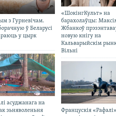
«ШокінгКульт» на
ым з Гурневічам.
барахолаўцы: Максі
борачную ў Беларусі
Жбанкоў прэзэнтава
араюць у цырк
новую кнігу на
Кальварыйскім рынк
Вільні
лі асуджанага на
ак зьняволеньня
Францускія «Рафалі»