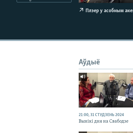
КАЛЯНДАР
НА ХВАЛЯХ СВАБОДЫ
Плэер у асобным ак
Аўдыё
21:00, 31 СТУДЗЕНЬ 2024
Вынікі дня на Свабодзе