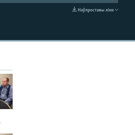
Наўпроставы лінк
EMBED
е