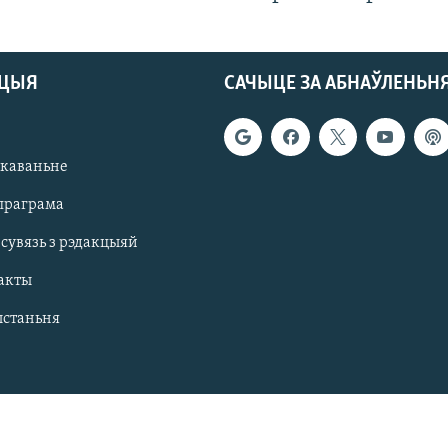
АЦЫЯ
САЧЫЦЕ ЗА АБНАЎЛЕНЬН
якаваньне
праграма
 сувязь з рэдакцыяй
акты
ыстаньня