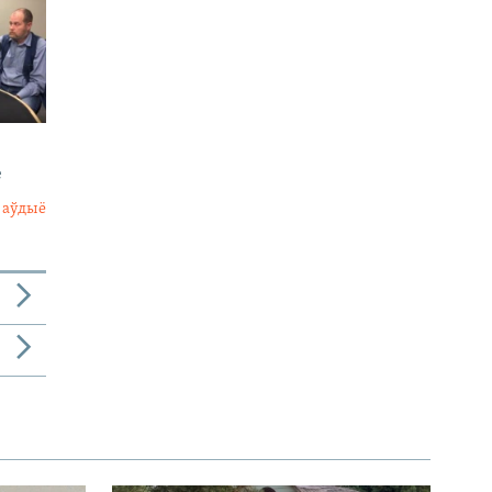
е
 аўдыё