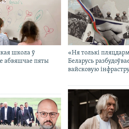
кая школа ў
«Ня толькі пляцдарм
е абвяшчае пяты
Беларусь разбудоўва
вайсковую інфрастр