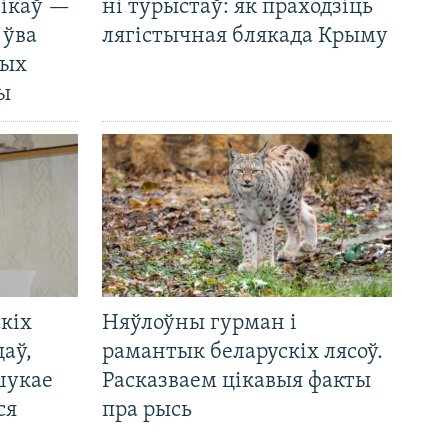
нікаў —
ні турыстаў: як праходзіць
 ўва
лягістычная блякада Крыму
ных
ды
кіх
Няўлоўны гурман і
цаў,
рамантык беларускіх лясоў.
шукае
Расказваем цікавыя факты
ся
пра рысь