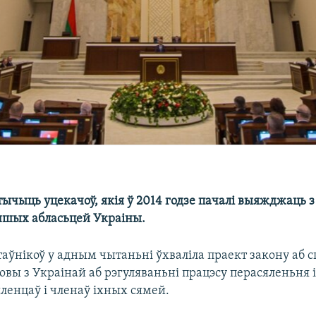
ычыць уцекачоў, якія ў 2014 годзе пачалі выяжджаць 
іншых абласьцей Украіны.
таўнікоў у адным чытаньні ўхваліла праект закону аб 
вы з Украінай аб рэгуляваньні працэсу перасяленьня 
ленцаў і членаў іхных сямей.