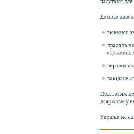
падставы для
Дамова давал
вывезьці з
прадаць не
атрыманыя
пераводзіц
пакідаць с
Пры гэтым кр
дзяржавы ў вы
Украіна не с