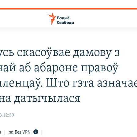
сь скасоўвае дамову з
най аб абароне правоў
ленцаў. Што гэта азначае
яна датычылася
, 12:39
а
Без VPN