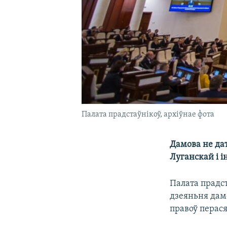
Палата прадстаўнікоў, архіўнае фота
Дамова не дат
Луганскай і 
Палата прадс
дзеяньня дамо
правоў перася