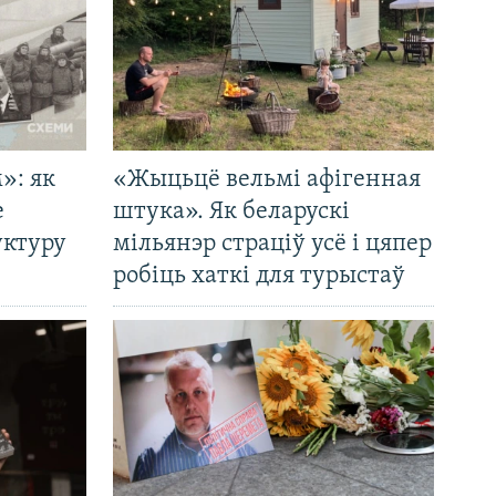
»: як
«Жыцьцё вельмі афігенная
е
штука». Як беларускі
уктуру
мільянэр страціў усё і цяпер
робіць хаткі для турыстаў