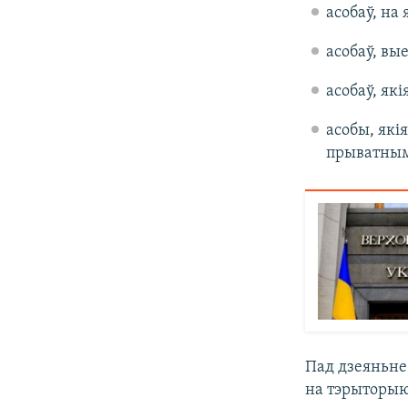
асобаў, на
асобаў, вы
асобаў, як
асобы, які
прыватнымі
Пад дзеяньне 
на тэрыторыю 