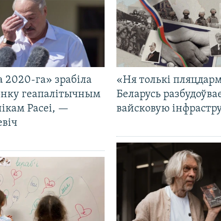
 2020-га» зрабіла
«Ня толькі пляцдарм
нку геапалітычным
Беларусь разбудоўва
ікам Расеі, —
вайсковую інфрастр
евіч