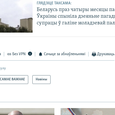
ГЛЯДЗІЦЕ ТАКСАМА:
Беларусь праз чатыры месяцы па
Ўкраіны спыніла дзеяньне пагад
супрацы ў галіне моладзевай пал
а
Без VPN
Сачыце за абнаўленьнямі
Друкаваць
кулу
САМАЕ ВАЖНАЕ
Навіны