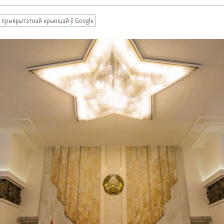
 прыярытэтнай крыніцай ў Google