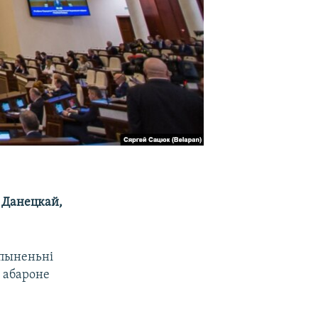
з Данецкай,
спыненьні
і абароне