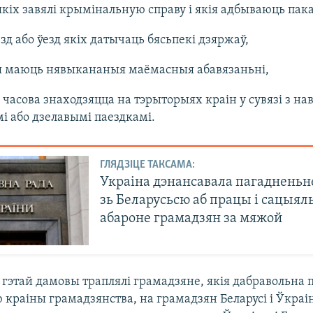
 якіх завялі крымінальную справу і якія адбываюць пак
езд або ўезд якіх датычаць бясьпекі дзяржаў,
ія маюць нявыкананыя маёмасныя абавязаньні,
я часова знаходзяцца на тэрыторыях краін у сувязі з н
 або дзелавымі паездкамі.
ГЛЯДЗІЦЕ ТАКСАМА:
Украіна дэнансавала пагадненьн
зь Беларусьсю аб працы і сацыял
абароне грамадзян за мяжой
гэтай дамовы траплялі грамадзяне, якія дабравольна 
краіны грамадзянства, на грамадзян Беларусі і Ўкраін