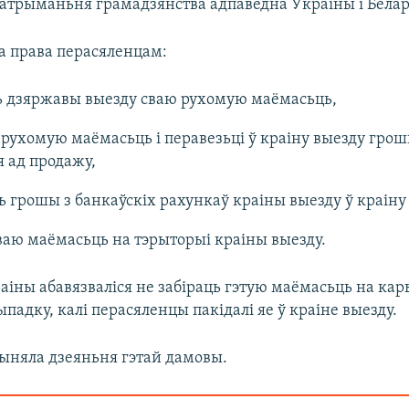
 атрыманьня грамадзянства адпаведна Ўкраіны і Белару
а права перасяленцам:
ь дзяржавы выезду сваю рухомую маёмасьць,
рухомую маёмасьць і перавезьці ў краіну выезду грош
 ад продажу,
ь грошы з банкаўскіх рахункаў краіны выезду ў краіну 
ваю маёмасьць на тэрыторыі краіны выезду.
аіны абавязваліся не забіраць гэтую маёмасьць на ка
падку, калі перасяленцы пакідалі яе ў краіне выезду.
пыняла дзеяньня гэтай дамовы.