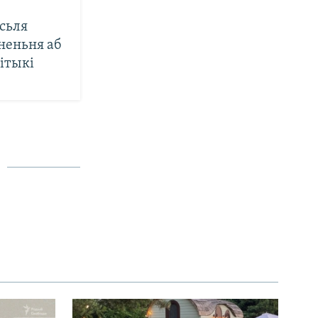
сьля
неньня аб
ітыкі