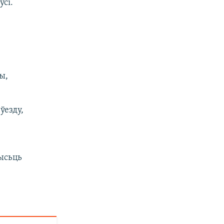
сі.
ы,
ўезду,
рысьць