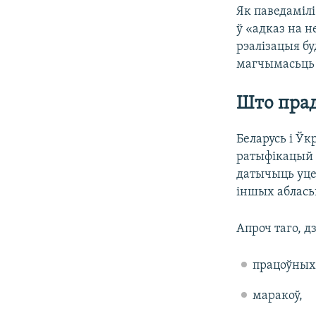
Як паведамілі
ў «адказ на н
рэалізацыя бу
магчымасьць 
Што прад
Беларусь і Ўк
ратыфікацый 
датычыць уцек
іншых аблась
Апроч таго, 
працоўных 
маракоў,