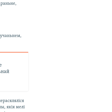
араньне,
авучаньнем,
е
ьнай
перасяляліся
ы, якія мелі