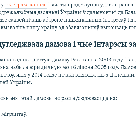
 ў
тэлеграм-канале
Палаты прадстаўнікоў, гэтае рашэн
едружалюбныя дзеяньні Ўкраіны ў дачыненьні да Белар
дзе садзейнічаць абароне нацыянальных інтарэсаў і д
вызваліць нашу краіну ад абавязаньняў выконваць гэ
угледжвала дамова і чые інтарэсы з
раіна падпісалі гэтую дамову 19 сакавіка 2003 году. Па
яна набыла юрыдычную моц 6 ліпеня 2005 году. Дамов
ачоў, якія ў 2014 годзе пачалі выяжджаць з Данецкай,
цей Украіны.
дзеяньня гэтай дамовы не распаўсюджваецца на:
мігрантаў,