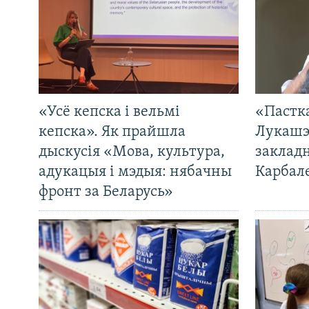
«Усё кепска і вельмі
«Пастка
кепска». Як прайшла
Лукашэ
дыскусія «Мова, культура,
закладн
адукацыя і мэдыя: нябачны
Карбал
фронт за Беларусь»