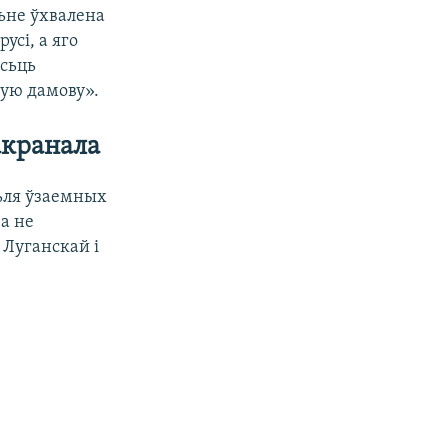
ьне ўхвалена
усі, а яго
асьць
тую дамову».
акранала
сьля ўзаемных
а не
 Луганскай і