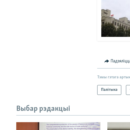
Падзяліцц
Тэмы гэтага арты
Палітыка
Выбар рэдакцыі