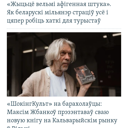
«Жыцьцё вельмі афігенная штука».
Як беларускі мільянэр страціў усё і
цяпер робіць хаткі для турыстаў
«ШокінгКульт» на барахолаўцы:
Максім Жбанкоў прэзэнтаваў сваю
новую кнігу на Кальварыйскім рынку