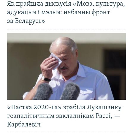
Як прайшла дыскусія «Мова, культура,
адукацыя і мэдыя: нябачны фронт
за Беларусь»
«Пастка 2020-га» зрабіла Лукашэнку
геапалітычным закладнікам Расеі, —
Карбалевіч