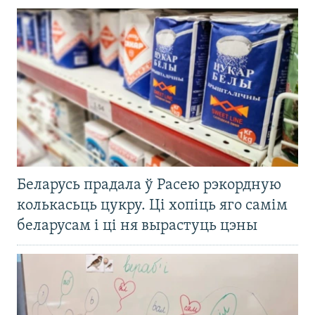
Беларусь прадала ў Расею рэкордную
колькасьць цукру. Ці хопіць яго самім
беларусам і ці ня вырастуць цэны