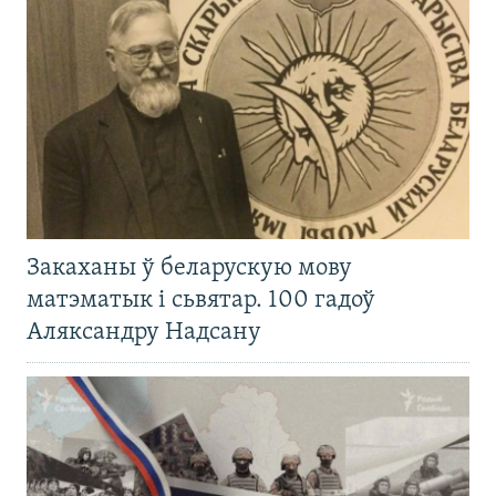
Закаханы ў беларускую мову
матэматык і сьвятар. 100 гадоў
Аляксандру Надсану