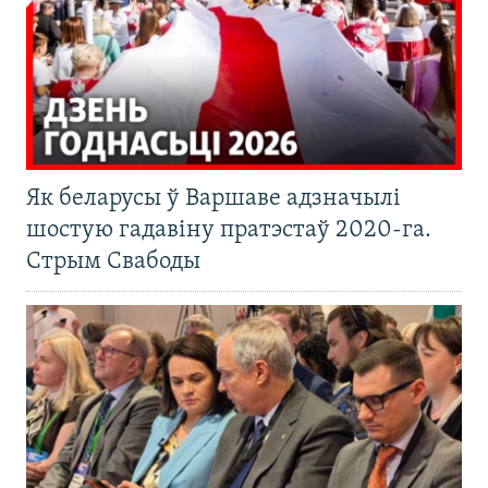
Як беларусы ў Варшаве адзначылі
шостую гадавіну пратэстаў 2020-га.
Стрым Свабоды