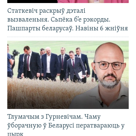
Статкевіч раскрыў дэталі
вызваленьня. Сьпёка б’е рэкорды.
Пашпарты беларусаў. Навіны 6 жніўня
Тлумачым з Гурневічам. Чаму
ўборачную ў Беларусі ператвараюць у
цырк