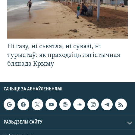
Ні газу, ні сьвятла, ні сувязі, ні
турыстаў: як праходзіць лягістычная
блякада Крыму
САЧЫЦЕ ЗА АБНАЎЛЕНЬНЯМІ
РАЗЬДЗЕЛЫ САЙТУ