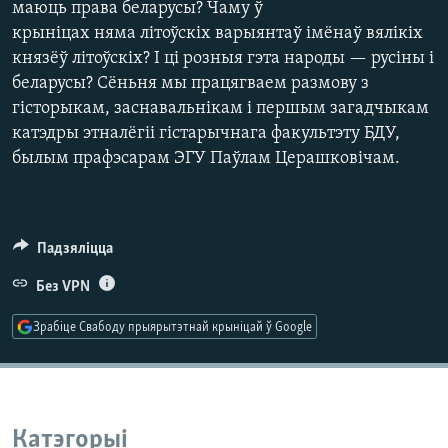
маюць права беларусы? Чаму ў
КУЛЬТУРА
МОВА
крыніцах няма літоўскіх варыянтаў імёнаў вялікіх
КАЛЯНДАР
НА ХВАЛЯХ СВАБОДЫ
князёў літоўскіх? І ці розныя гэта народы — русіны і
беларусы? Сёньня мы працягваем размову з
гісторыкам, заснавальнікам і першым загадчыкам
катэдры этналёгіі гістарычнага факультэту БДУ,
былым прафэсарам ЭГУ Паўлам Церашковічам.
Падзяліцца
Без VPN
Зрабіце Свабоду прыярытэтнай крыніцай ў Google
Катэгорыі