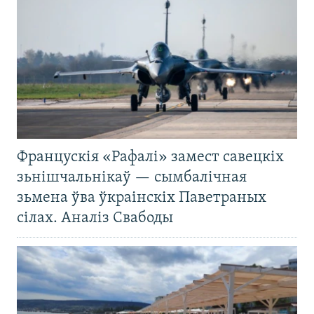
Францускія «Рафалі» замест савецкіх
зьнішчальнікаў — сымбалічная
зьмена ўва ўкраінскіх Паветраных
сілах. Аналіз Свабоды