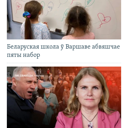
Беларуская школа ў Варшаве абвяшчае
пяты набор