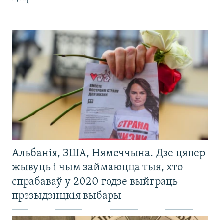
Альбанія, ЗША, Нямеччына. Дзе цяпер
жывуць і чым займаюцца тыя, хто
спрабаваў у 2020 годзе выйграць
прэзыдэнцкія выбары