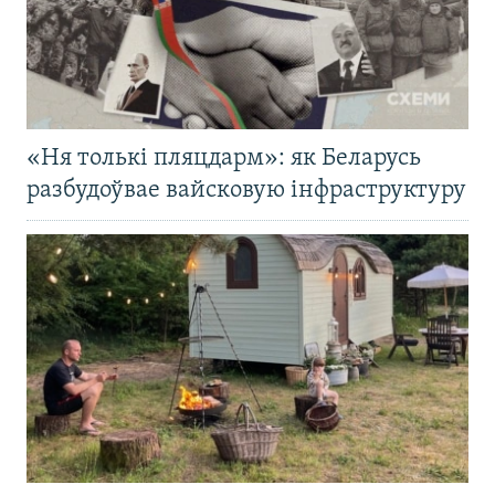
«Ня толькі пляцдарм»: як Беларусь
разбудоўвае вайсковую інфраструктуру