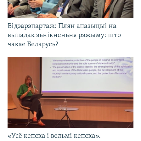
Відэарэпартаж: Плян апазыцыі на
выпадак зьнікненьня рэжыму: што
чакае Беларусь?
«Усё кепска і вельмі кепска».