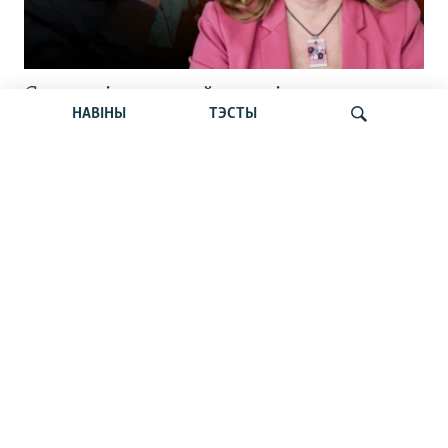
Статкевіч раскрыў дэталі
НАВІНЫ
ТЭСТЫ
вызваленьня. Сьпёка б’е рэкорды.
Пашпарты беларусаў. Навіны 6 жніўня
Шукаць
Тлумачым з Гурневічам. Чаму