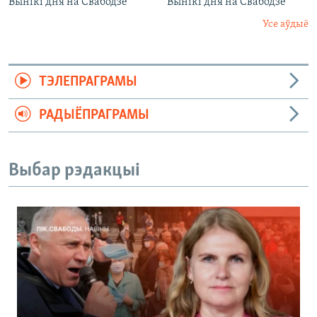
Вынікі дня на Свабодзе
Вынікі дня на Свабодзе
Усе аўдыё
ТЭЛЕПРАГРАМЫ
РАДЫЁПРАГРАМЫ
Выбар рэдакцыі