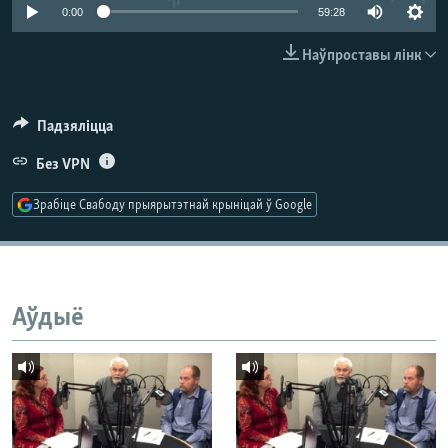
КУЛЬТУРА
МОВА
0:00
59:28
КАЛЯНДАР
НА ХВАЛЯХ СВАБОДЫ
Наўпроставы лінк
Падзяліцца
Без VPN
Зрабіце Свабоду прыярытэтнай крыніцай ў Google
Аўдыё