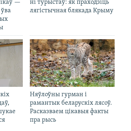
нікаў —
ні турыстаў: як праходзіць
 ўва
лягістычная блякада Крыму
ных
ды
кіх
Няўлоўны гурман і
цаў,
рамантык беларускіх лясоў.
шукае
Расказваем цікавыя факты
ся
пра рысь