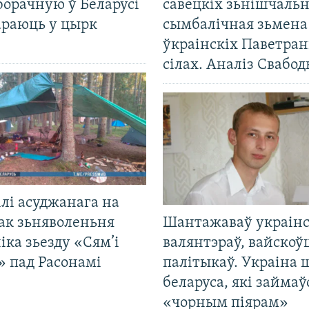
борачную ў Беларусі
савецкіх зьнішчаль
араюць у цырк
сымбалічная зьмена
ўкраінскіх Паветра
сілах. Аналіз Свабо
лі асуджанага на
ак зьняволеньня
Шантажаваў украінс
іка зьезду «Сям’і
валянтэраў, вайскоў
» пад Расонамі
палітыкаў. Украіна 
беларуса, які займаў
«чорным піярам»