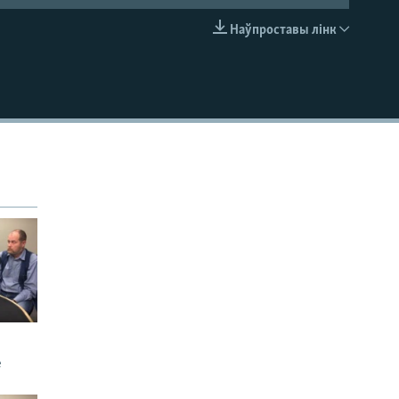
Наўпроставы лінк
EMBED
е