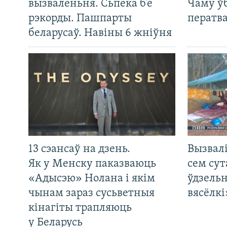
вызваленьня. Сьпёка б’е
Чаму ў
рэкорды. Пашпарты
ператв
беларусаў. Навіны 6 жніўня
13 сэансаў на дзень.
Вызвалі
Як у Менску паказваюць
сем сут
«Адысэю» Нолана і якім
ўдзельн
чынам зараз сусьветныя
вясёлкі
кінагіты трапляюць
у Беларусь