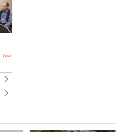
е
 аўдыё