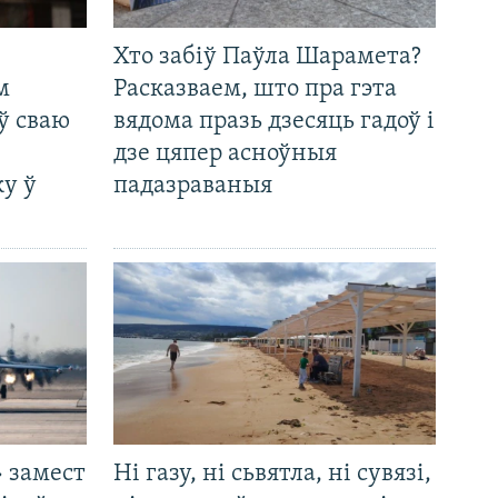
Хто забіў Паўла Шарамета?
м
Расказваем, што пра гэта
ў сваю
вядома празь дзесяць гадоў і
дзе цяпер асноўныя
у ў
падазраваныя
 замест
Ні газу, ні сьвятла, ні сувязі,