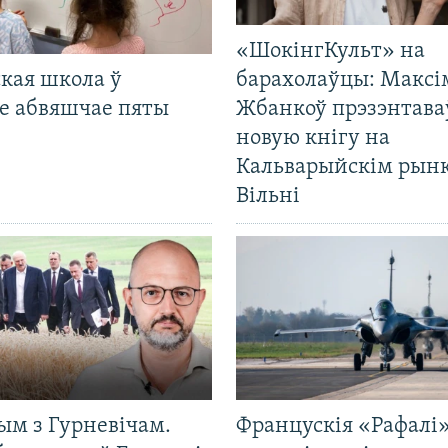
«ШокінгКульт» на
кая школа ў
барахолаўцы: Максі
е абвяшчае пяты
Жбанкоў прэзэнтава
новую кнігу на
Кальварыйскім рынк
Вільні
ым з Гурневічам.
Францускія «Рафалі»