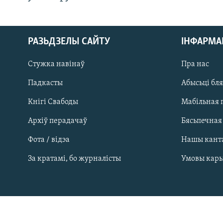
РАЗЬДЗЕЛЫ САЙТУ
ІНФАРМ
Стужка навінаў
Пра нас
Падкасты
Абысьці бл
Кнігі Свабоды
Мабільная 
Архіў перадачаў
Бясьпечная
Фота / відэа
Нашы кант
САЧЫЦЕ ЗА АБНАЎЛЕНЬНЯМІ
За кратамі, бо журналісты
Умовы кар