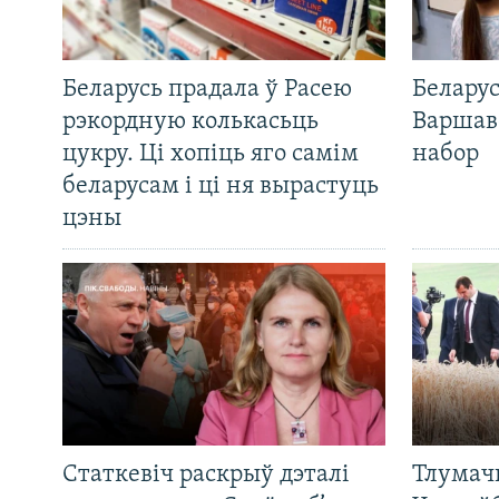
Беларусь прадала ў Расею
Беларус
рэкордную колькасьць
Варшав
цукру. Ці хопіць яго самім
набор
беларусам і ці ня вырастуць
цэны
Статкевіч раскрыў дэталі
Тлумач