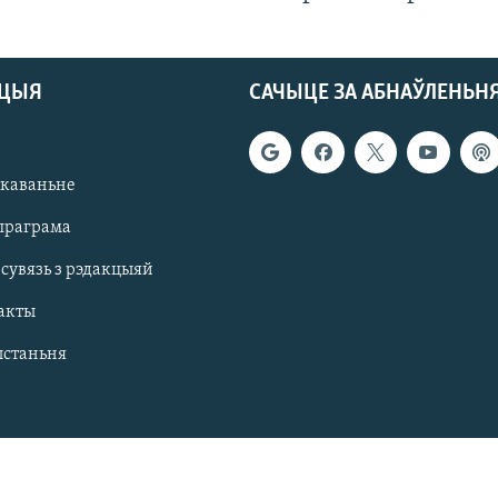
АЦЫЯ
САЧЫЦЕ ЗА АБНАЎЛЕНЬН
якаваньне
праграма
 сувязь з рэдакцыяй
акты
ыстаньня