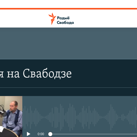
я на Свабодзе
No media source currently avail
0:00