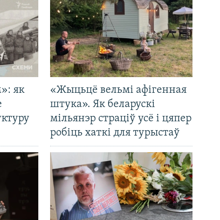
»: як
«Жыцьцё вельмі афігенная
е
штука». Як беларускі
уктуру
мільянэр страціў усё і цяпер
робіць хаткі для турыстаў