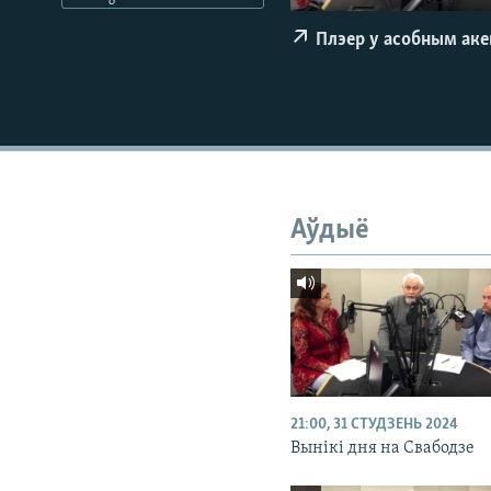
КАЛЯНДАР
НА ХВАЛЯХ СВАБОДЫ
Плэер у асобным ак
Аўдыё
21:00, 31 СТУДЗЕНЬ 2024
Вынікі дня на Свабодзе