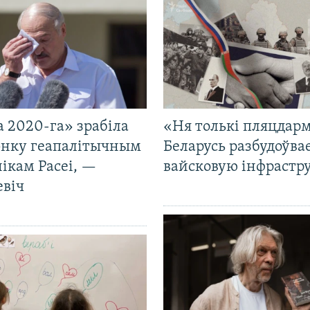
 2020-га» зрабіла
«Ня толькі пляцдарм
нку геапалітычным
Беларусь разбудоўва
ікам Расеі, —
вайсковую інфрастр
евіч