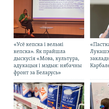
«Усё кепска і вельмі
«Пастка
кепска». Як прайшла
Лукашэ
дыскусія «Мова, культура,
закладн
адукацыя і мэдыя: нябачны
Карбал
фронт за Беларусь»