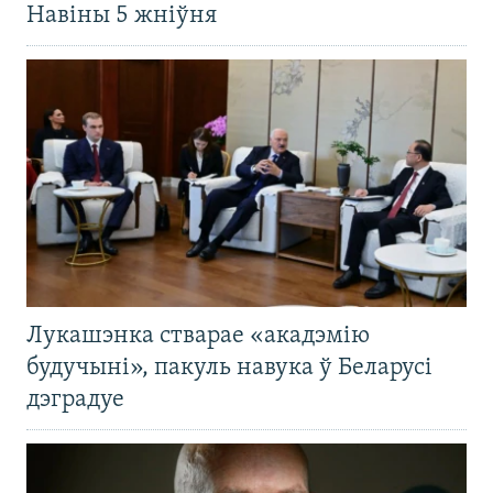
Навіны 5 жніўня
Лукашэнка стварае «акадэмію
будучыні», пакуль навука ў Беларусі
дэградуе