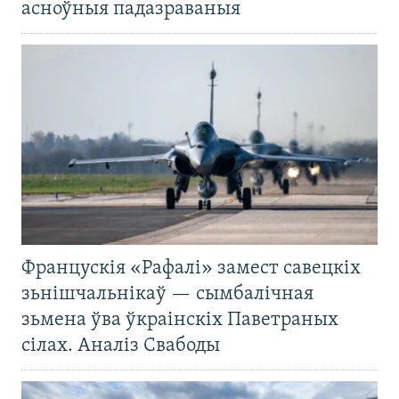
асноўныя падазраваныя
Францускія «Рафалі» замест савецкіх
зьнішчальнікаў — сымбалічная
зьмена ўва ўкраінскіх Паветраных
сілах. Аналіз Свабоды