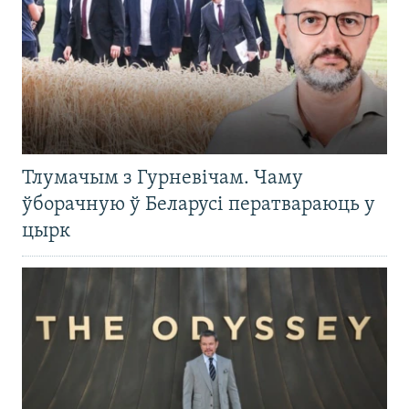
Тлумачым з Гурневічам. Чаму
ўборачную ў Беларусі ператвараюць у
цырк