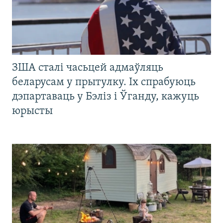
ЗША сталі часьцей адмаўляць
беларусам у прытулку. Іх спрабуюць
дэпартаваць у Бэліз і Ўганду, кажуць
юрысты