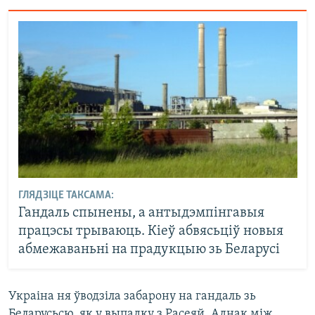
ГЛЯДЗІЦЕ ТАКСАМА:
Гандаль спынены, а антыдэмпінгавыя
працэсы трываюць. Кіеў абвясьціў новыя
абмежаваньні на прадукцыю зь Беларусі
Украіна ня ўводзіла забарону на гандаль зь
Беларусьсю, як у выпадку з Расеяй. Аднак між