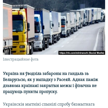
КУЛЬТУРА
МОВА
КАЛЯНДАР
НА ХВАЛЯХ СВАБОДЫ
Ілюстрацыйнае фота
Украіна ня ўводзіла забароны на гандаль зь
Беларусьсю, як у выпадку з Расеяй. Аднак паміж
дзьвюма краінамі закрытыя межы і фізычна не
працуюць пункты пропуску.
Украінскія мытнікі спынілі спробу бязмытнага