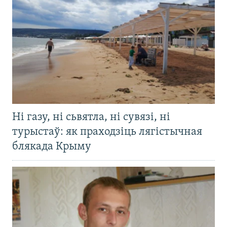
Ні газу, ні сьвятла, ні сувязі, ні
турыстаў: як праходзіць лягістычная
блякада Крыму