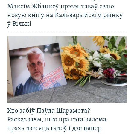
Максім Жбанкоў прэзэнтаваў сваю
новую кнігу на Кальварыйскім рынку
ў Вільні
Хто забіў Паўла Шарамета?
Расказваем, што пра гэта вядома
празь дзесяць гадоў і дзе цяпер