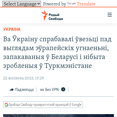
Powered by
Translate
Лінкі
ўнівэрсальнага
доступу
УКРАІНА
НАВІНЫ
Перайсьці
Ва Ўкраіну спрабавалі ўвезьці пад
да
ТОЛЬКІ НА СВАБОДЗЕ
УСЕ НАВІНЫ
выглядам эўрапейскіх угнаеньні,
галоўнага
СУВЯЗЬ
ВІДЭА І ФОТА
ТЭСТЫ
зьместу
запакаваныя ў Беларусі і нібыта
Перайсьці
ПАДПІСАЦЦА
ЛЮДЗІ
БЛОГІ
АБЫСЬЦІ БЛЯКАВАНЬНЕ
зробленыя ў Туркмэністане
да
ПАЛІТЫКА
ГІСТОРЫЯ НА СВАБОДЗЕ
ПАДЗЯЛІЦЦА ІНФАРМАЦЫЯЙ
RSS
галоўнай
САЧЫЦЕ ЗА АБНАЎЛЕНЬНЯМІ
22 жнівень 2023, 13:29
навігацыі
ЭКАНОМІКА
ПАДКАСТЫ
ПАДКАСТЫ
Перайсьці
Падзяліцца
Без VPN
ВАЙНА
КНІГІ
FACEBOOK
да
БЕЛАРУСЫ НА ВАЙНЕ
АЎДЫЁКНІГІ
TWITTER
пошуку
Зрабіце Свабоду прыярытэтнай крыніцай ў Google
ПАЛІТВЯЗЬНІ
PREMIUM
Усе сайты РС/РСЭ