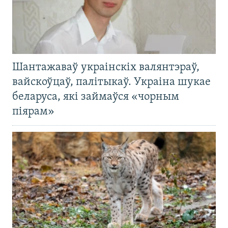
Шантажаваў украінскіх валянтэраў,
вайскоўцаў, палітыкаў. Украіна шукае
беларуса, які займаўся «чорным
піярам»