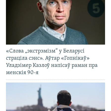
«Слова „экстрэмізм“ у Беларусі
страціла сэнс». Аўтар «Гопнікаў»
Уладзімер Казлоў напісаў раман пра
менскія 90-я