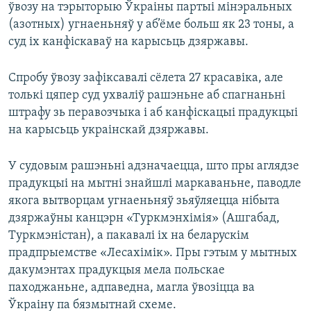
ўвозу на тэрыторыю Ўкраіны партыі мінэральных
(азотных) угнаеньняў у аб’ёме больш як 23 тоны, а
суд іх канфіскаваў на карысьць дзяржавы.
Спробу ўвозу зафіксавалі сёлета 27 красавіка, але
толькі цяпер суд ухваліў рашэньне аб спагнаньні
штрафу зь перавозчыка і аб канфіскацыі прадукцыі
на карысьць украінскай дзяржавы.
У судовым рашэньні адзначаецца, што пры аглядзе
прадукцыі на мытні знайшлі маркаваньне, паводле
якога вытворцам угнаеньняў зьяўляецца нібыта
дзяржаўны канцэрн «Туркмэнхімія» (Ашгабад,
Туркмэністан), а пакавалі іх на беларускім
прадпрыемстве «Лесахімік». Пры гэтым у мытных
дакумэнтах прадукцыя мела польскае
паходжаньне, адпаведна, магла ўвозіцца ва
Ўкраіну па бязмытнай схеме.