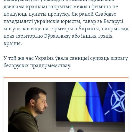
дзьвюма краінамі закрытыя межы і фізычна не
працуюць пункты пропуску. Як раней Свабодзе
паведамлялі ўкраінскія юрысты, тавар зь Беларусі
могуць завозіць на тэрыторыю Ўкраіны, напрыклад
праз тэрыторыю Эўразьвязу або іншыя трэція
краіны.
У той жа час Украіна ўвяла санкцыі супраць шэрагу
беларускіх прадпрыемстваў.