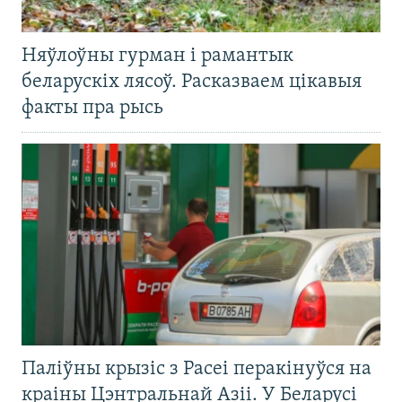
Няўлоўны гурман і рамантык
беларускіх лясоў. Расказваем цікавыя
факты пра рысь
Паліўны крызіс з Расеі перакінуўся на
краіны Цэнтральнай Азіі. У Беларусі