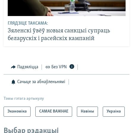
ГЛЯДЗІЦЕ ТАКСАМА:
Зяленскі ўвёў новыя санкцыі супраць
беларускіх і расейскіх кампаній
Падзяліцца
Без VPN
Сачыце за абнаўленьнямі
Тэмы гэтага артыкулу
Эканоміка
САМАЕ ВАЖНАЕ
Навіны
Украіна
Выбар рэдакцыі