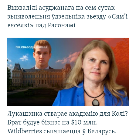
Вызвалілі асуджанага на сем сутак
зьняволеньня ўдзельніка зьезду «Сям’і
вясёлкі» пад Расонамі
Лукашэнка стварае акадэмію для Колі?
Брат будуе бізнэс на $10 млн.
Wildberries сьпяшаецца ў Беларусь.