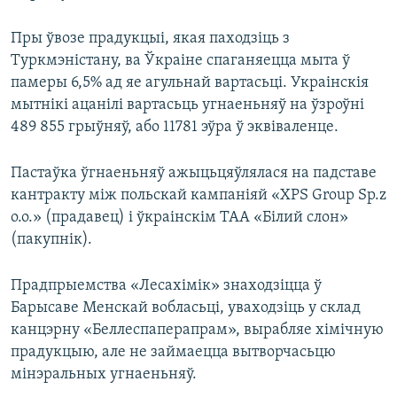
Пры ўвозе прадукцыі, якая паходзіць з
Туркмэністану, ва Ўкраіне спаганяецца мыта ў
памеры 6,5% ад яе агульнай вартасьці. Украінскія
мытнікі ацанілі вартасьць угнаеньняў на ўзроўні
489 855 грыўняў, або 11781 эўра ў эквіваленце.
Пастаўка ўгнаеньняў ажыцьцяўлялася на падставе
кантракту між польскай кампаніяй «XPS Group Sp.z
o.o.» (прадавец) і ўкраінскім ТАА «Білий слон»
(пакупнік).
Прадпрыемства «Лесахімік» знаходзіцца ў
Барысаве Менскай вобласьці, уваходзіць у склад
канцэрну «Беллеспаперапрам», вырабляе хімічную
прадукцыю, але не займаецца вытворчасьцю
мінэральных угнаеньняў.