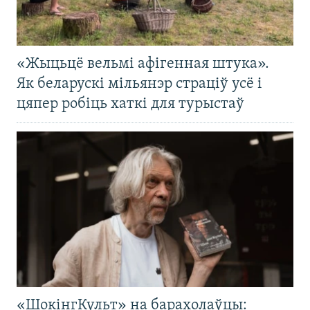
«Жыцьцё вельмі афігенная штука».
Як беларускі мільянэр страціў усё і
цяпер робіць хаткі для турыстаў
«ШокінгКульт» на барахолаўцы: