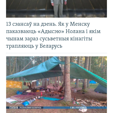
13 сэансаў на дзень. Як у Менску
паказваюць «Адысэю» Нолана і якім
чынам зараз сусьветныя кінагіты
трапляюць у Беларусь