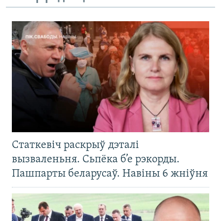
Статкевіч раскрыў дэталі
вызваленьня. Сьпёка б’е рэкорды.
Пашпарты беларусаў. Навіны 6 жніўня