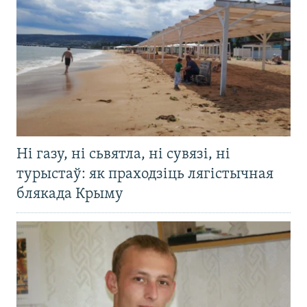
Ні газу, ні сьвятла, ні сувязі, ні
турыстаў: як праходзіць лягістычная
блякада Крыму