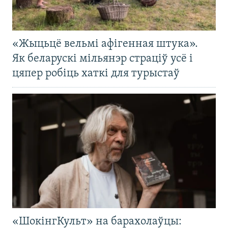
«Жыцьцё вельмі афігенная штука».
Як беларускі мільянэр страціў усё і
цяпер робіць хаткі для турыстаў
«ШокінгКульт» на барахолаўцы: