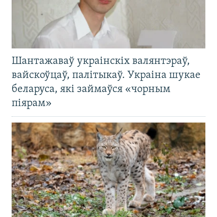
Шантажаваў украінскіх валянтэраў,
вайскоўцаў, палітыкаў. Украіна шукае
беларуса, які займаўся «чорным
піярам»