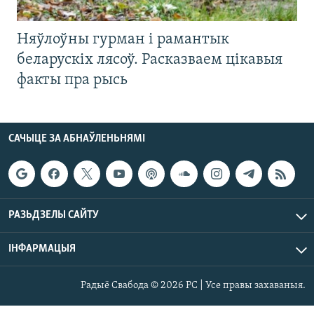
Няўлоўны гурман і рамантык
беларускіх лясоў. Расказваем цікавыя
факты пра рысь
САЧЫЦЕ ЗА АБНАЎЛЕНЬНЯМІ
РАЗЬДЗЕЛЫ САЙТУ
ІНФАРМАЦЫЯ
Радыё Свабода © 2026 РС | Усе правы захаваныя.