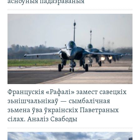
асноўныя падазраваныя
Францускія «Рафалі» замест савецкіх
зьнішчальнікаў — сымбалічная
зьмена ўва ўкраінскіх Паветраных
сілах. Аналіз Свабоды