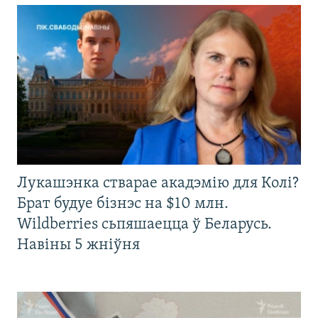
Лукашэнка стварае акадэмію для Колі?
Брат будуе бізнэс на $10 млн.
Wildberries сьпяшаецца ў Беларусь.
Навіны 5 жніўня