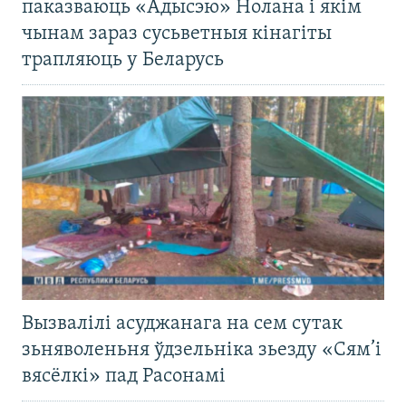
паказваюць «Адысэю» Нолана і якім
чынам зараз сусьветныя кінагіты
трапляюць у Беларусь
Вызвалілі асуджанага на сем сутак
зьняволеньня ўдзельніка зьезду «Сям’і
вясёлкі» пад Расонамі