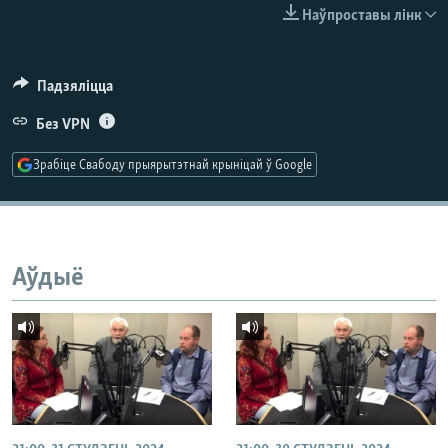
КУЛЬТУРА
МОВА
Наўпроставы лінк
КАЛЯНДАР
НА ХВАЛЯХ СВАБОДЫ
Падзяліцца
Без VPN
Зрабіце Свабоду прыярытэтнай крыніцай ў Google
Аўдыё