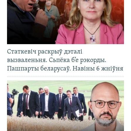
Статкевіч раскрыў дэталі
вызваленьня. Сьпёка б’е рэкорды.
Пашпарты беларусаў. Навіны 6 жніўня