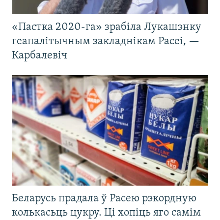
«Пастка 2020-га» зрабіла Лукашэнку
геапалітычным закладнікам Расеі, —
Карбалевіч
Беларусь прадала ў Расею рэкордную
колькасьць цукру. Ці хопіць яго самім