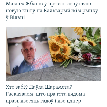
Максім Жбанкоў прэзэнтаваў сваю
новую кнігу на Кальварыйскім рынку
ў Вільні
Хто забіў Паўла Шарамета?
Расказваем, што пра гэта вядома
празь дзесяць гадоў і дзе цяпер