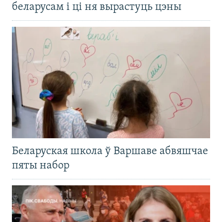
беларусам і ці ня вырастуць цэны
Беларуская школа ў Варшаве абвяшчае
пяты набор