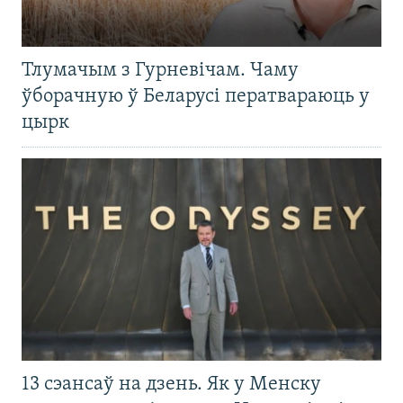
Тлумачым з Гурневічам. Чаму
ўборачную ў Беларусі ператвараюць у
цырк
13 сэансаў на дзень. Як у Менску