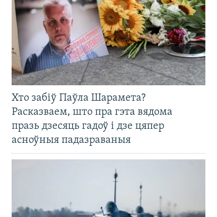
Хто забіў Паўла Шарамета?
Расказваем, што пра гэта вядома
празь дзесяць гадоў і дзе цяпер
асноўныя падазраваныя