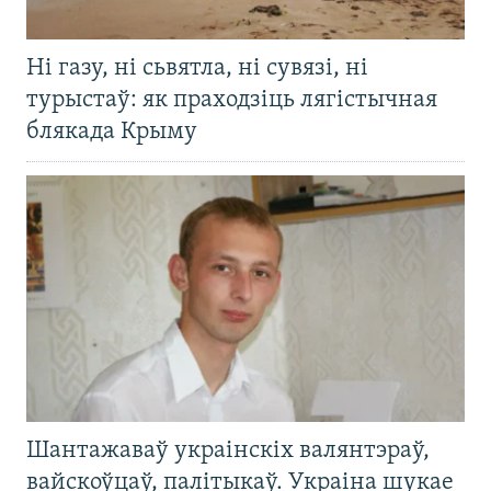
Ні газу, ні сьвятла, ні сувязі, ні
турыстаў: як праходзіць лягістычная
блякада Крыму
Шантажаваў украінскіх валянтэраў,
вайскоўцаў, палітыкаў. Украіна шукае