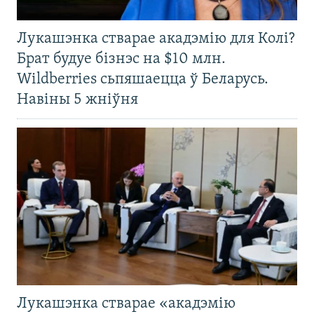
Лукашэнка стварае акадэмію для Колі?
Брат будуе бізнэс на $10 млн.
Wildberries сьпяшаецца ў Беларусь.
Навіны 5 жніўня
Лукашэнка стварае «акадэмію