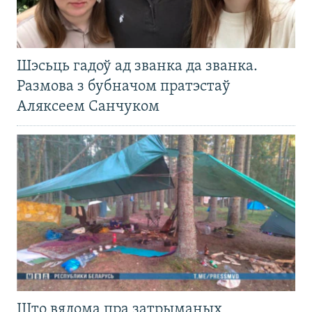
Шэсьць гадоў ад званка да званка.
Размова з бубначом пратэстаў
Аляксеем Санчуком
Што вядома пра затрыманых