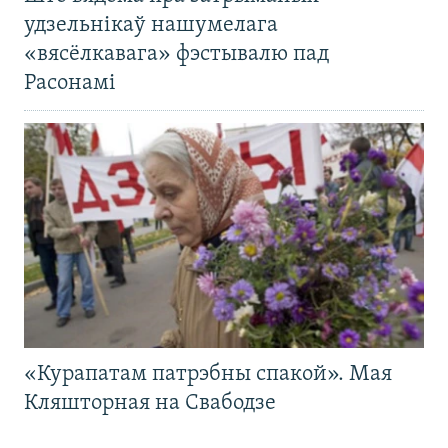
удзельнікаў нашумелага
«вясёлкавага» фэстывалю пад
Расонамі
«Курапатам патрэбны спакой». Мая
Кляшторная на Свабодзе