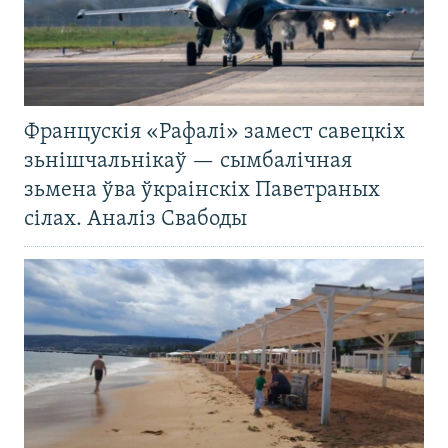
Францускія «Рафалі» замест савецкіх
зьнішчальнікаў — сымбалічная
зьмена ўва ўкраінскіх Паветраных
сілах. Аналіз Свабоды