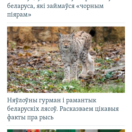
беларуса, які займаўся «чорным
піярам»
Няўлоўны гурман і рамантык
беларускіх лясоў. Расказваем цікавыя
факты пра рысь