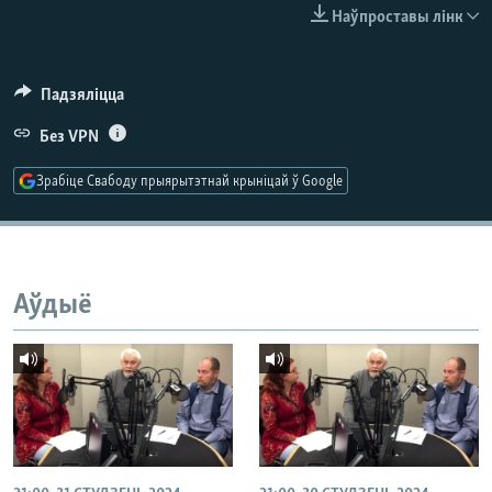
КУЛЬТУРА
МОВА
Наўпроставы лінк
КАЛЯНДАР
НА ХВАЛЯХ СВАБОДЫ
Падзяліцца
Без VPN
Зрабіце Свабоду прыярытэтнай крыніцай ў Google
Аўдыё