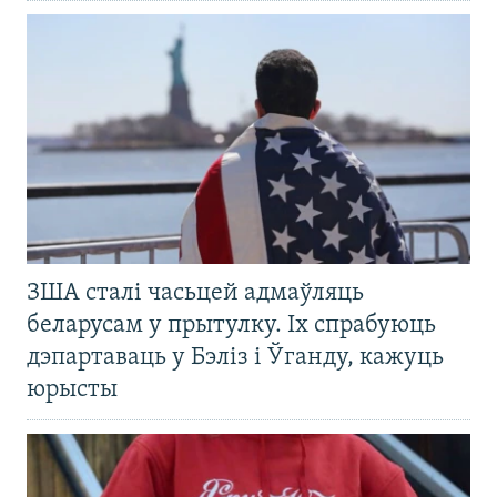
ЗША сталі часьцей адмаўляць
беларусам у прытулку. Іх спрабуюць
дэпартаваць у Бэліз і Ўганду, кажуць
юрысты