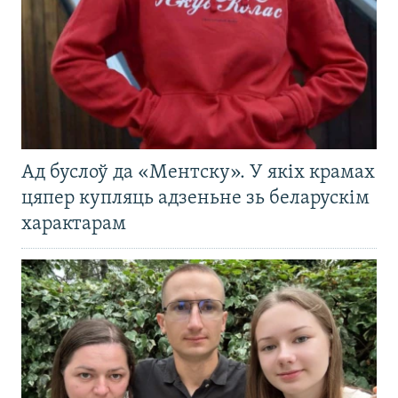
Ад буслоў да «Ментску». У якіх крамах
цяпер купляць адзеньне зь беларускім
характарам