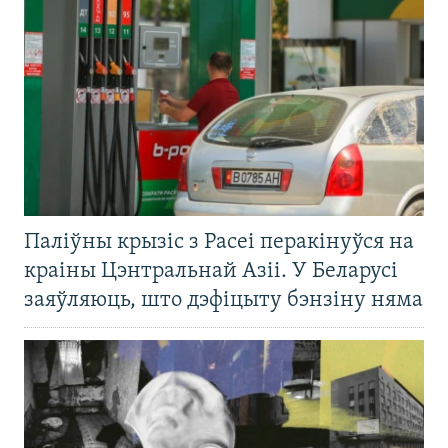
Паліўны крызіс з Расеі перакінуўся на
краіны Цэнтральнай Азіі. У Беларусі
заяўляюць, што дэфіцыту бэнзіну няма