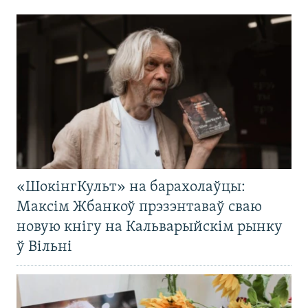
«ШокінгКульт» на барахолаўцы:
Максім Жбанкоў прэзэнтаваў сваю
новую кнігу на Кальварыйскім рынку
ў Вільні