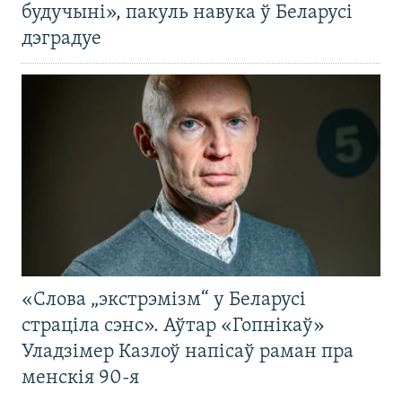
будучыні», пакуль навука ў Беларусі
дэградуе
«Слова „экстрэмізм“ у Беларусі
страціла сэнс». Аўтар «Гопнікаў»
Уладзімер Казлоў напісаў раман пра
менскія 90-я