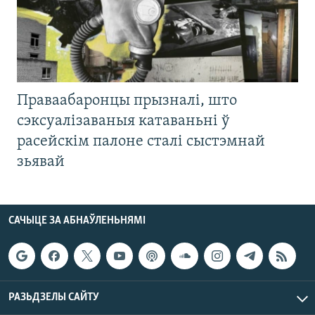
Праваабаронцы прызналі, што
сэксуалізаваныя катаваньні ў
расейскім палоне сталі сыстэмнай
зьявай
САЧЫЦЕ ЗА АБНАЎЛЕНЬНЯМІ
РАЗЬДЗЕЛЫ САЙТУ