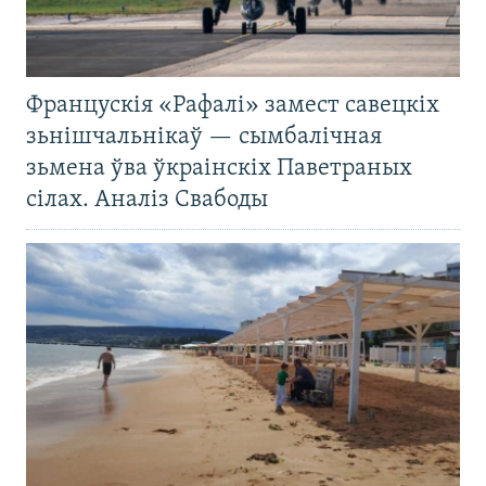
Францускія «Рафалі» замест савецкіх
зьнішчальнікаў — сымбалічная
зьмена ўва ўкраінскіх Паветраных
сілах. Аналіз Свабоды