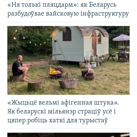
«Ня толькі пляцдарм»: як Беларусь
разбудоўвае вайсковую інфраструктуру
«Жыцьцё вельмі афігенная штука».
Як беларускі мільянэр страціў усё і
цяпер робіць хаткі для турыстаў