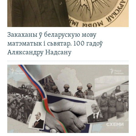
Закаханы ў беларускую мову
матэматык і сьвятар. 100 гадоў
Аляксандру Надсану