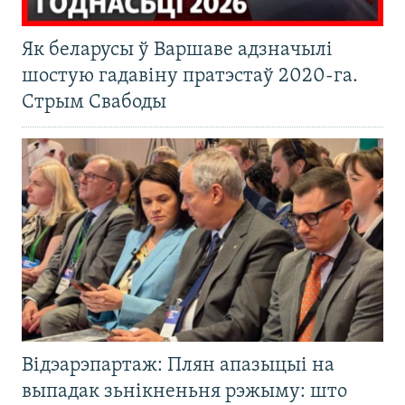
Як беларусы ў Варшаве адзначылі
шостую гадавіну пратэстаў 2020-га.
Стрым Свабоды
Відэарэпартаж: Плян апазыцыі на
выпадак зьнікненьня рэжыму: што