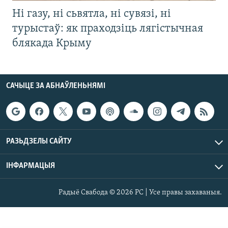
Ні газу, ні сьвятла, ні сувязі, ні
турыстаў: як праходзіць лягістычная
блякада Крыму
САЧЫЦЕ ЗА АБНАЎЛЕНЬНЯМІ
РАЗЬДЗЕЛЫ САЙТУ
ІНФАРМАЦЫЯ
Радыё Свабода © 2026 РС | Усе правы захаваныя.