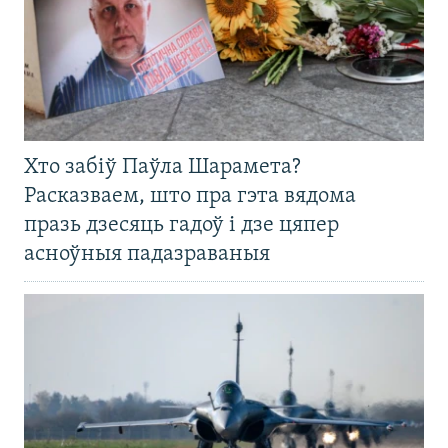
Хто забіў Паўла Шарамета?
Расказваем, што пра гэта вядома
празь дзесяць гадоў і дзе цяпер
асноўныя падазраваныя