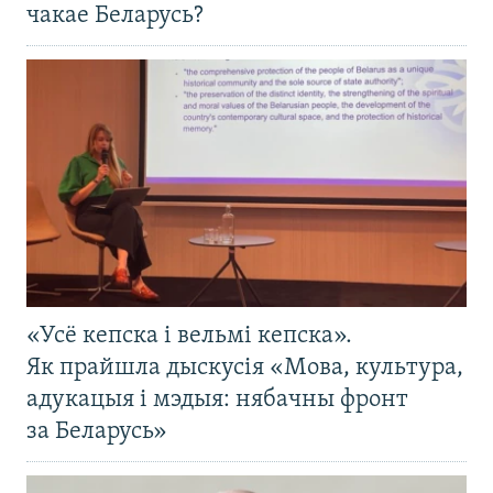
чакае Беларусь?
«Усё кепска і вельмі кепска».
Як прайшла дыскусія «Мова, культура,
адукацыя і мэдыя: нябачны фронт
за Беларусь»