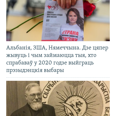
Альбанія, ЗША, Нямеччына. Дзе цяпер
жывуць і чым займаюцца тыя, хто
спрабаваў у 2020 годзе выйграць
прэзыдэнцкія выбары