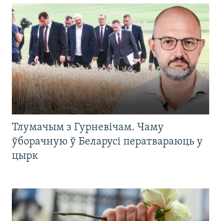
Тлумачым з Гурневічам. Чаму
ўборачную ў Беларусі ператвараюць у
цырк