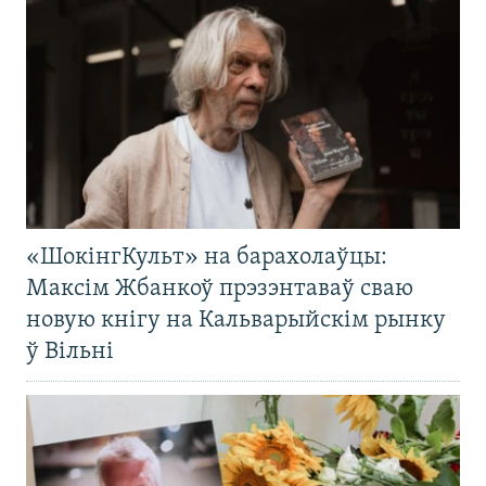
«ШокінгКульт» на барахолаўцы:
Максім Жбанкоў прэзэнтаваў сваю
новую кнігу на Кальварыйскім рынку
ў Вільні