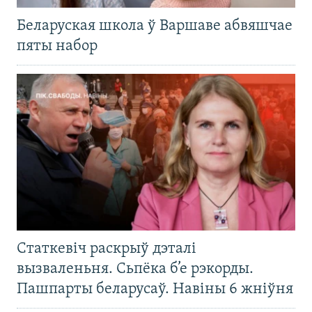
Беларуская школа ў Варшаве абвяшчае
пяты набор
Статкевіч раскрыў дэталі
вызваленьня. Сьпёка б’е рэкорды.
Пашпарты беларусаў. Навіны 6 жніўня