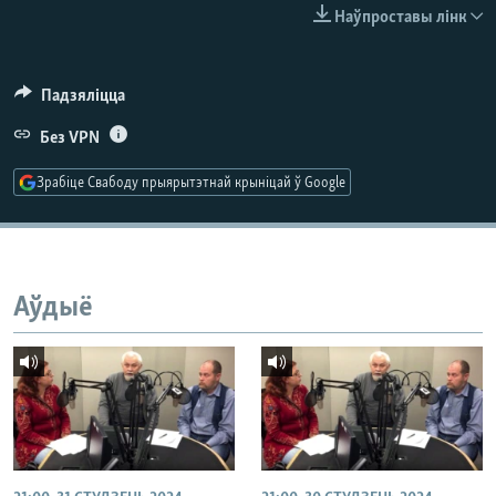
КУЛЬТУРА
МОВА
Наўпроставы лінк
КАЛЯНДАР
НА ХВАЛЯХ СВАБОДЫ
Падзяліцца
Без VPN
Зрабіце Свабоду прыярытэтнай крыніцай ў Google
Аўдыё