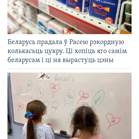
Беларусь прадала ў Расею рэкордную
колькасьць цукру. Ці хопіць яго самім
беларусам і ці ня вырастуць цэны