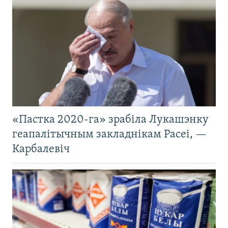
«Пастка 2020-га» зрабіла Лукашэнку
геапалітычным закладнікам Расеі, —
Карбалевіч