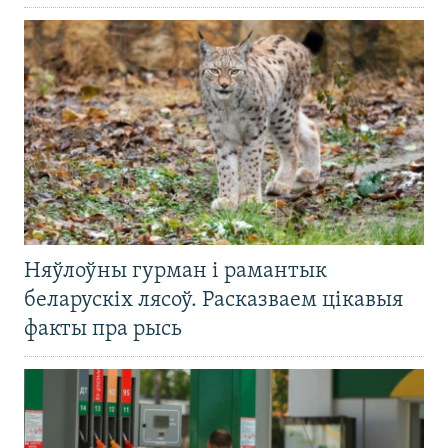
Няўлоўны гурман і рамантык
беларускіх лясоў. Расказваем цікавыя
факты пра рысь