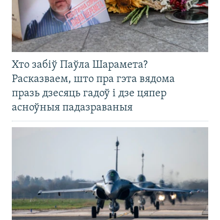
Хто забіў Паўла Шарамета?
Расказваем, што пра гэта вядома
празь дзесяць гадоў і дзе цяпер
асноўныя падазраваныя