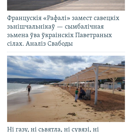
Францускія «Рафалі» замест савецкіх
зьнішчальнікаў — сымбалічная
зьмена ўва ўкраінскіх Паветраных
сілах. Аналіз Свабоды
Ні газу, ні сьвятла, ні сувязі, ні