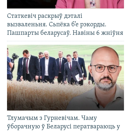
Статкевіч раскрыў дэталі
вызваленьня. Сьпёка б’е рэкорды.
Пашпарты беларусаў. Навіны 6 жніўня
Тлумачым з Гурневічам. Чаму
ўборачную ў Беларусі ператвараюць у