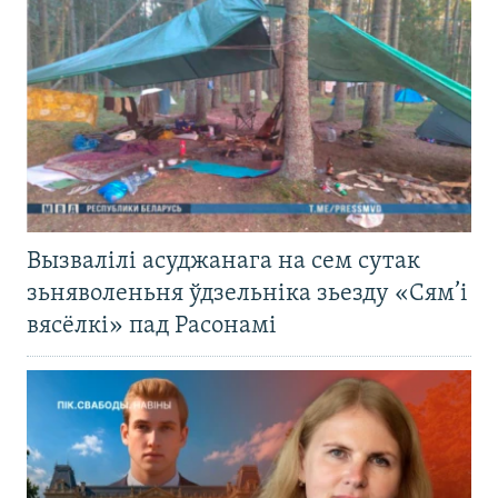
Вызвалілі асуджанага на сем сутак
зьняволеньня ўдзельніка зьезду «Сям’і
вясёлкі» пад Расонамі