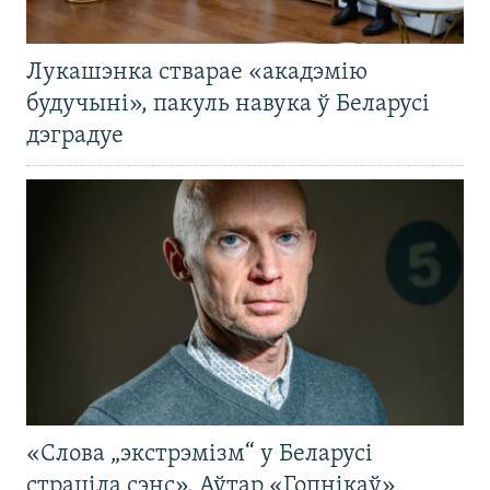
Лукашэнка стварае «акадэмію
будучыні», пакуль навука ў Беларусі
дэградуе
«Слова „экстрэмізм“ у Беларусі
страціла сэнс». Аўтар «Гопнікаў»