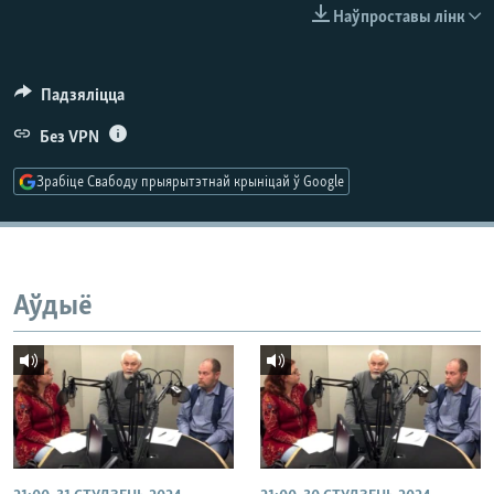
КУЛЬТУРА
МОВА
Наўпроставы лінк
КАЛЯНДАР
НА ХВАЛЯХ СВАБОДЫ
Падзяліцца
Без VPN
Зрабіце Свабоду прыярытэтнай крыніцай ў Google
Аўдыё