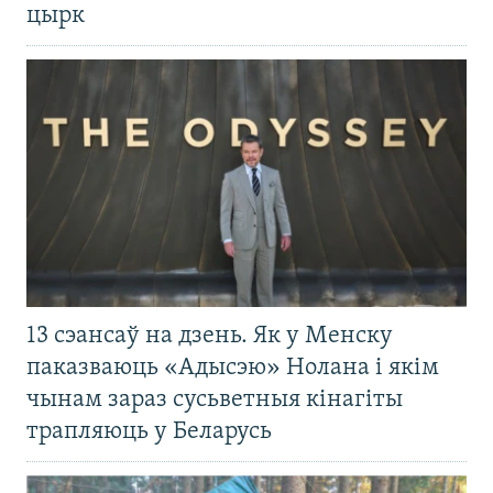
цырк
13 сэансаў на дзень. Як у Менску
паказваюць «Адысэю» Нолана і якім
чынам зараз сусьветныя кінагіты
трапляюць у Беларусь