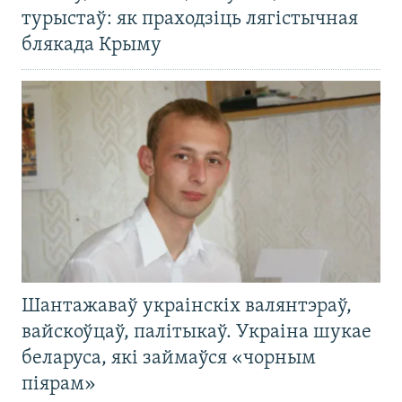
турыстаў: як праходзіць лягістычная
блякада Крыму
Шантажаваў украінскіх валянтэраў,
вайскоўцаў, палітыкаў. Украіна шукае
беларуса, які займаўся «чорным
піярам»