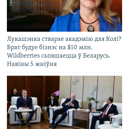
Лукашэнка стварае акадэмію для Колі?
Брат будуе бізнэс на $10 млн.
Wildberries сьпяшаецца ў Беларусь.
Навіны 5 жніўня