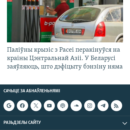
Паліўны крызіс з Расеі перакінуўся на
краіны Цэнтральнай Азіі. У Беларусі
заяўляюць, што дэфіцыту бэнзіну няма
САЧЫЦЕ ЗА АБНАЎЛЕНЬНЯМІ
РАЗЬДЗЕЛЫ САЙТУ