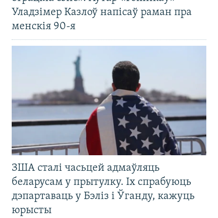
Уладзімер Казлоў напісаў раман пра
менскія 90-я
ЗША сталі часьцей адмаўляць
беларусам у прытулку. Іх спрабуюць
дэпартаваць у Бэліз і Ўганду, кажуць
юрысты