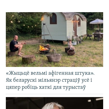
«Жыцьцё вельмі афігенная штука».
Як беларускі мільянэр страціў усё і
цяпер робіць хаткі для турыстаў