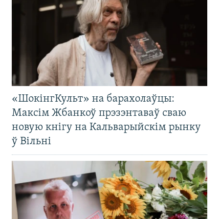
«ШокінгКульт» на барахолаўцы:
Максім Жбанкоў прэзэнтаваў сваю
новую кнігу на Кальварыйскім рынку
ў Вільні