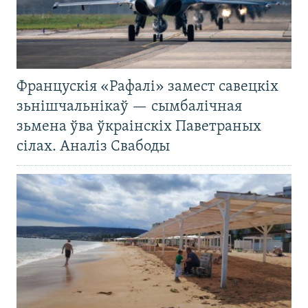
Францускія «Рафалі» замест савецкіх
зьнішчальнікаў — сымбалічная
зьмена ўва ўкраінскіх Паветраных
сілах. Аналіз Свабоды