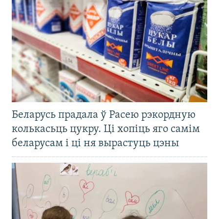
Беларусь прадала ў Расею рэкордную
колькасьць цукру. Ці хопіць яго самім
беларусам і ці ня вырастуць цэны