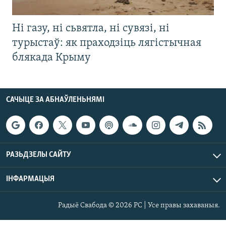
Ні газу, ні сьвятла, ні сувязі, ні
турыстаў: як праходзіць лягістычная
блякада Крыму
САЧЫЦЕ ЗА АБНАЎЛЕНЬНЯМІ
РАЗЬДЗЕЛЫ САЙТУ
ІНФАРМАЦЫЯ
Радыё Свабода © 2026 РС | Усе правы захаваныя.