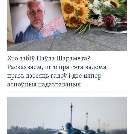
Хто забіў Паўла Шарамета?
Расказваем, што пра гэта вядома
празь дзесяць гадоў і дзе цяпер
асноўныя падазраваныя