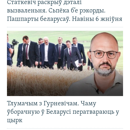
Статкевіч раскрыў дэталі
вызваленьня. Сьпёка б’е рэкорды.
Пашпарты беларусаў. Навіны 6 жніўня
Тлумачым з Гурневічам. Чаму
ўборачную ў Беларусі ператвараюць у
цырк