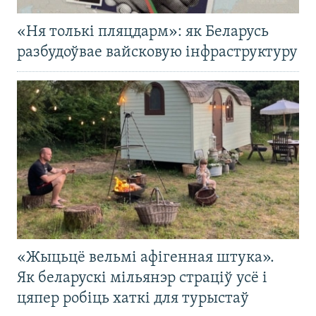
«Ня толькі пляцдарм»: як Беларусь
разбудоўвае вайсковую інфраструктуру
«Жыцьцё вельмі афігенная штука».
Як беларускі мільянэр страціў усё і
цяпер робіць хаткі для турыстаў