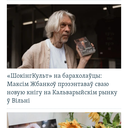
«ШокінгКульт» на барахолаўцы:
Максім Жбанкоў прэзэнтаваў сваю
новую кнігу на Кальварыйскім рынку
ў Вільні