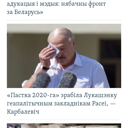
адукацыя і мэдыя: нябачны фронт
за Беларусь»
«Пастка 2020-га» зрабіла Лукашэнку
геапалітычным закладнікам Расеі, —
Карбалевіч