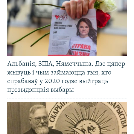
Альбанія, ЗША, Нямеччына. Дзе цяпер
жывуць і чым займаюцца тыя, хто
спрабаваў у 2020 годзе выйграць
прэзыдэнцкія выбары