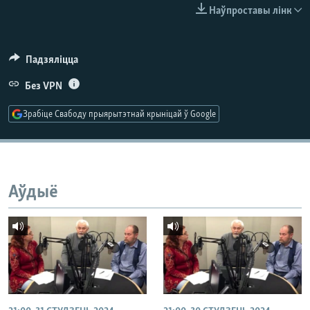
КУЛЬТУРА
МОВА
Наўпроставы лінк
КАЛЯНДАР
НА ХВАЛЯХ СВАБОДЫ
Падзяліцца
Без VPN
Зрабіце Свабоду прыярытэтнай крыніцай ў Google
Аўдыё