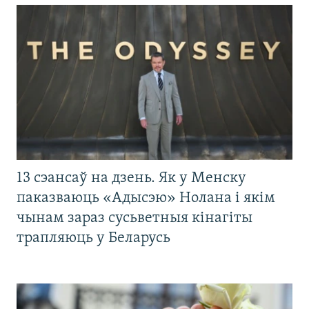
13 сэансаў на дзень. Як у Менску
паказваюць «Адысэю» Нолана і якім
чынам зараз сусьветныя кінагіты
трапляюць у Беларусь