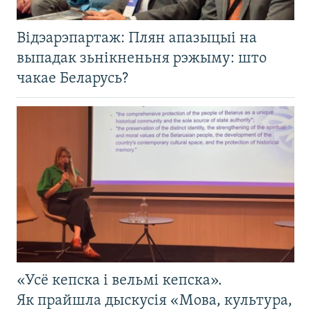
Відэарэпартаж: Плян апазыцыі на
выпадак зьнікненьня рэжыму: што
чакае Беларусь?
«Усё кепска і вельмі кепска».
Як прайшла дыскусія «Мова, культура,