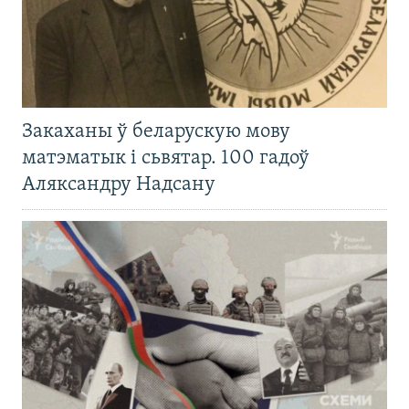
Закаханы ў беларускую мову
матэматык і сьвятар. 100 гадоў
Аляксандру Надсану