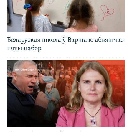
Беларуская школа ў Варшаве абвяшчае
пяты набор