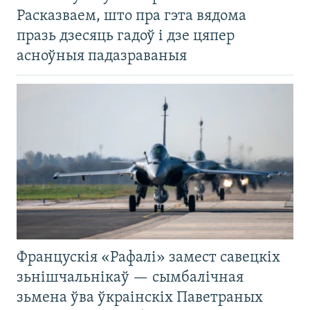
Расказваем, што пра гэта вядома
празь дзесяць гадоў і дзе цяпер
асноўныя падазраваныя
Францускія «Рафалі» замест савецкіх
зьнішчальнікаў — сымбалічная
зьмена ўва ўкраінскіх Паветраных