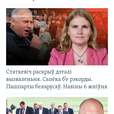
Статкевіч раскрыў дэталі
вызваленьня. Сьпёка б’е рэкорды.
Пашпарты беларусаў. Навіны 6 жніўня