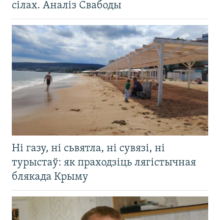
сілах. Аналіз Свабоды
Ні газу, ні сьвятла, ні сувязі, ні
турыстаў: як праходзіць лягістычная
блякада Крыму