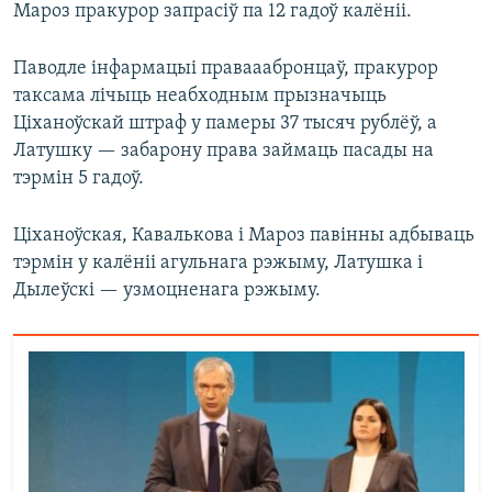
Мароз пракурор запрасіў па 12 гадоў калёніі.
Паводле інфармацыі правааабронцаў, пракурор
таксама лічыць неабходным прызначыць
Ціханоўскай штраф у памеры 37 тысяч рублёў, а
Латушку — забарону права займаць пасады на
тэрмін 5 гадоў.
Ціханоўская, Кавалькова і Мароз павінны адбываць
тэрмін у калёніі агульнага рэжыму, Латушка і
Дылеўскі — узмоцненага рэжыму.