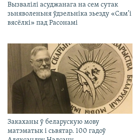
Вызвалілі асуджанага на сем сутак
зьняволеньня ўдзельніка зьезду «Сям’і
вясёлкі» пад Расонамі
Закаханы ў беларускую мову
матэматык і сьвятар. 100 гадоў