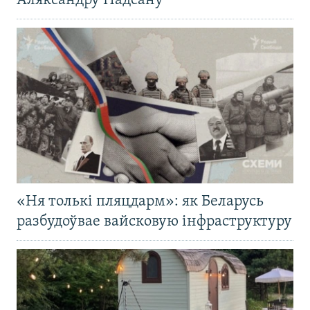
Аляксандру Надсану
«Ня толькі пляцдарм»: як Беларусь
разбудоўвае вайсковую інфраструктуру