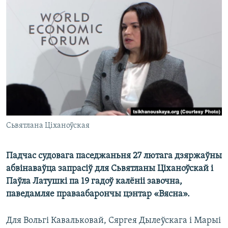
КУЛЬТУРА
МОВА
КАЛЯНДАР
НА ХВАЛЯХ СВАБОДЫ
Сьвятлана Ціханоўская
Падчас судовага паседжаньня 27 лютага дзяржаўны
абвінаваўца запрасіў для Сьвятланы Ціханоўскай і
Паўла Латушкі па 19 гадоў калёніі завочна,
паведамляе праваабарончы цэнтар «Вясна».
Для Вольгі Кавальковай, Сяргея Дылеўскага і Марыі