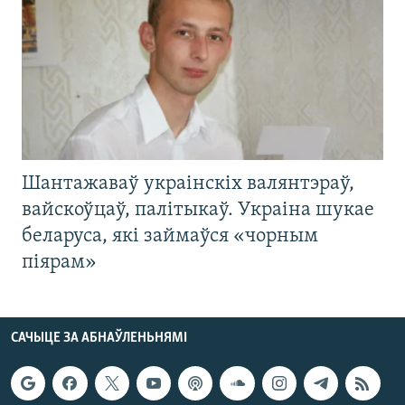
Шантажаваў украінскіх валянтэраў,
вайскоўцаў, палітыкаў. Украіна шукае
беларуса, які займаўся «чорным
піярам»
САЧЫЦЕ ЗА АБНАЎЛЕНЬНЯМІ