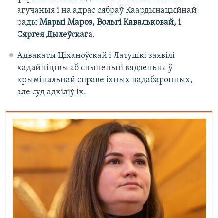
агучаныя і на адрас сябраў Каардынацыйнай
рады
Марыі Мароз, Вольгі Кавальковай, і
Сяргея Дылеўскага.
Адвакаты Ціханоўскай і Латушкі заявілі
хадайніцтвы аб спыненьні вядзеньня ў
крымінальнай справе іхных падабаронных,
але суд адхіліў іх.