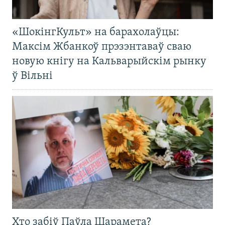
«ШокінгКульт» на барахолаўцы:
Максім Жбанкоў прэзэнтаваў сваю
новую кнігу на Кальварыйскім рынку
ў Вільні
Хто забіў Паўла Шарамета?