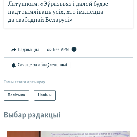
Латушкам: «Эўразьвяз і далей будзе
падтрымліваць усіх, хто імкнецца
да свабоднай Беларусі»
Падзяліцца
Без VPN
Сачыце за абнаўленьнямі
Тэмы гэтага артыкулу
Палітыка
Навіны
Выбар рэдакцыі