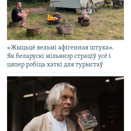
«Жыцьцё вельмі афігенная штука».
Як беларускі мільянэр страціў усё і
цяпер робіць хаткі для турыстаў