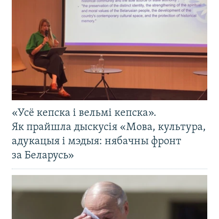
«Усё кепска і вельмі кепска».
Як прайшла дыскусія «Мова, культура,
адукацыя і мэдыя: нябачны фронт
за Беларусь»