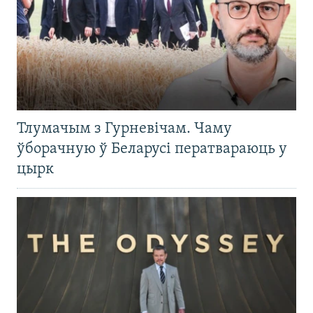
Тлумачым з Гурневічам. Чаму
ўборачную ў Беларусі ператвараюць у
цырк