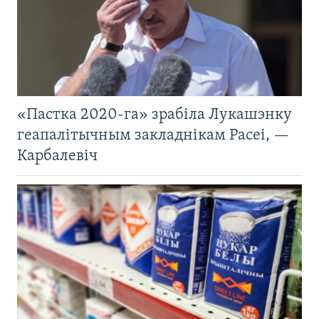
«Пастка 2020-га» зрабіла Лукашэнку
геапалітычным закладнікам Расеі, —
Карбалевіч