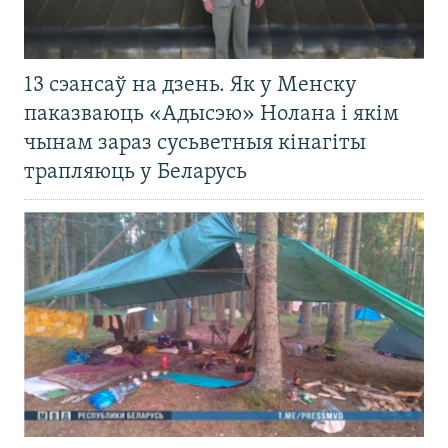
13 сэансаў на дзень. Як у Менску
паказваюць «Адысэю» Нолана і якім
чынам зараз сусьветныя кінагіты
трапляюць у Беларусь