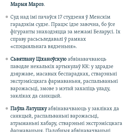
Марыя Мароз
.
Суд над імі пачаўся 17 студзеня ў Менскім
гарадзкім судзе. Працэс ідзе завочна, бо ўсе
фігуранты знаходзяцца за межамі Беларусі. Іх
справу расьсьледавалі ў рамках
«спэцыяльнага вядзеньня».
Сьвятлану Ціханоўскую
абвінавачваюць
паводле некалькіх артыкулаў КК: у здрадзе
дзяржаве, масавых беспарадках, стварэньні
экстрэмісцкага фармаваньня, распальваньні
варожасьці, змове з мэтай захапіць уладу,
закліках да санкцый.
Паўла Латушку
абвінавачваюць у закліках да
санкцый, распальваньні варожасьці,
атрыманьні хабару, стварэньні экстрэмісцкага
фармаваньня. Падобныя абвінавачваньні