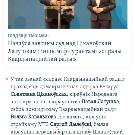
ГЛЯДЗІЦЕ ТАКСАМА:
Пачаўся завочны суд над Ціханоўскай,
Латушкам і іншымі фігурантамі «справы
Каардынацыйнай рады»
У так званай «справе Каардынацыйнай рады»
праходзяць дэмакратычная лідэрка Беларусі
Сьвятлана Ціханоўская,
кіраўнік Народнага
антыкрызіснага кіраўніцтва
Павал Латушка
,
сябра прэзыдыюму Каардынацыйнай рады
Вольга Кавалькова
і яе калега, кіраўнік
страйкаму МТЗ
Сяргей Дылеўскі
, былая
кіраўніца перадвыбарчага штабу Ціханоўскай