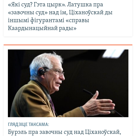
«Які суд? Гэта цырк». Латушка пра
«завочны суд» над ім, Ціханоўскай ды
іншымі фігурантамі «справы
Каардынацыйнай рады»
ГЛЯДЗІЦЕ ТАКСАМА:
Бурэль пра завочны суд над Ціханоўскай,