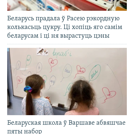
Беларусь прадала ў Расею рэкордную
колькасьць цукру. Ці хопіць яго самім
беларусам і ці ня вырастуць цэны
Беларуская школа ў Варшаве абвяшчае
пяты набор