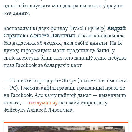
аднаго банкаўскага мэнэджара высокага ўзроўню
«за данат».
Заснавальнікі двух фондаў (BySol і ByHelp)
Андрэй
Стрыжак
і
Аляксей Лявончык
выключаюць выцек
баз дадзеных аб людзях, якія рабілі данаты. На іх
думку, інфармацыю маглі прадставіць банкі, у
сьпісах могуць быць тыя, хто данаціў куды-небудзь
праз Facebook зь беларускіх карт.
— Плацяжы апрацоўвае Stripe (плацёжная сыстэма.
— РС), і можна адфільтраваць транзакцыі празь яе
на Facebook. Але каму пайшоў данат — вызначыць
нельга, —
патлумачыў
на сваёй старонцы ў
Фэйсбуку Аляксей Лявончык.