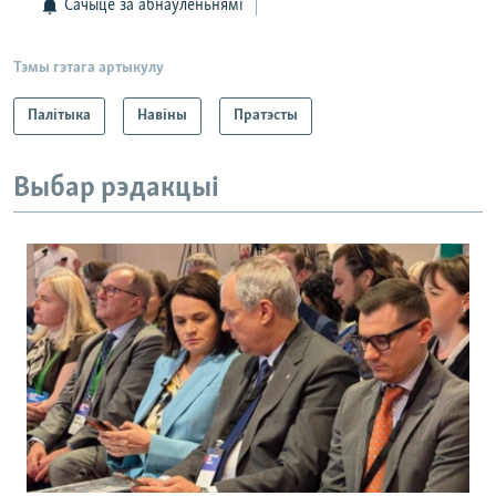
Сачыце за абнаўленьнямі
Тэмы гэтага артыкулу
Палітыка
Навіны
Пратэсты
Выбар рэдакцыі