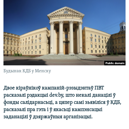
КУЛЬТУРА
МОВА
КАЛЯНДАР
НА ХВАЛЯХ СВАБОДЫ
Будынак КДБ у Менску
Двое кіраўнікоў кампаній-рэзыдэнтаў ПВТ
расказалі рэдакцыі dev.by, што некалі данацілі ў
фонды салідарнасьці, а цяпер самі зьявіліся ў КДБ,
расказалі пра гэта і ў якасьці кампэнсацыі
заданацілі ў дзяржаўныя арганізацыі.