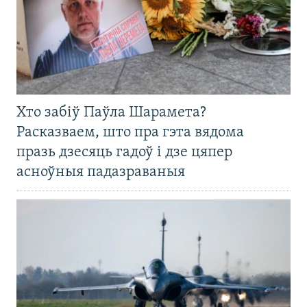
Хто забіў Паўла Шарамета?
Расказваем, што пра гэта вядома
празь дзесяць гадоў і дзе цяпер
асноўныя падазраваныя