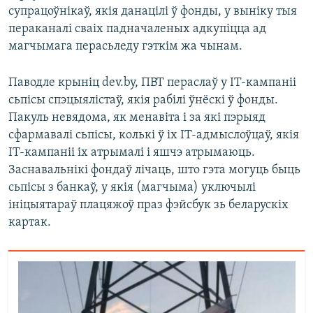
супрацоўнікаў, якія данацілі ў фонды, у выніку тыя
пераканалі сваіх падначаленых адкупіцца ад
магчымага перасьледу гэткім жа чынам.
Паводле крыніц dev.by, ПВТ пераслаў у ІТ-кампаніі
сьпісы спэцыялістаў, якія рабілі ўнёскі ў фонды.
Пакуль невядома, як менавіта і за які пэрыяд
сфармавалі сьпісы, колькі ў іх ІТ-адмыслоўцаў, якія
ІТ-кампаніі іх атрымалі і яшчэ атрымаюць.
Заснавальнікі фондаў лічаць, што гэта могуць быць
сьпісы з банкаў, у якія (магчыма) уключылі
ініцыятараў плацяжоў праз фэйсбук зь беларускіх
картак.