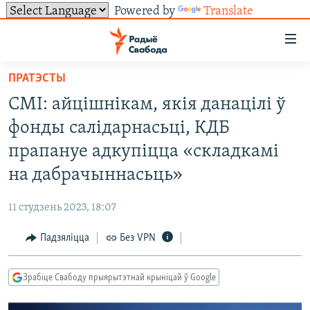
Powered by
Translate
Лінкі
ўнівэрсальнага
доступу
ПРАТЭСТЫ
НАВІНЫ
Перайсьці
СМІ: айцішнікам, якія данацілі ў
да
ТОЛЬКІ НА СВАБОДЗЕ
УСЕ НАВІНЫ
фонды салідарнасьці, КДБ
галоўнага
СУВЯЗЬ
ВІДЭА І ФОТА
ТЭСТЫ
зьместу
прапануе адкупіцца «складкамі
Перайсьці
ПАДПІСАЦЦА
ЛЮДЗІ
БЛОГІ
АБЫСЬЦІ БЛЯКАВАНЬНЕ
на дабрачыннасьць»
да
ПАЛІТЫКА
ГІСТОРЫЯ НА СВАБОДЗЕ
ПАДЗЯЛІЦЦА ІНФАРМАЦЫЯЙ
RSS
галоўнай
САЧЫЦЕ ЗА АБНАЎЛЕНЬНЯМІ
11 студзень 2023, 18:07
навігацыі
ЭКАНОМІКА
ПАДКАСТЫ
ПАДКАСТЫ
Перайсьці
Падзяліцца
Без VPN
ВАЙНА
КНІГІ
FACEBOOK
да
БЕЛАРУСЫ НА ВАЙНЕ
АЎДЫЁКНІГІ
TWITTER
пошуку
Зрабіце Свабоду прыярытэтнай крыніцай ў Google
ПАЛІТВЯЗЬНІ
PREMIUM
Усе сайты РС/РСЭ