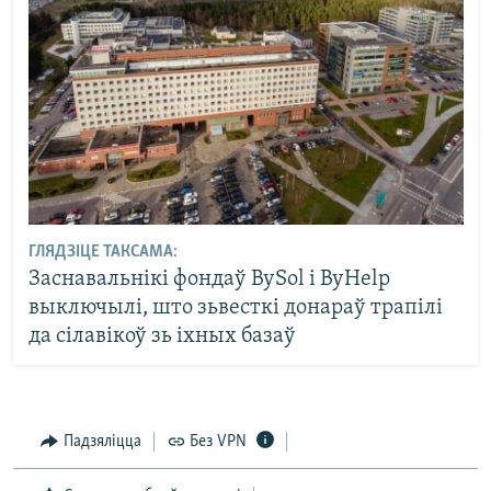
ГЛЯДЗІЦЕ ТАКСАМА:
Заснавальнікі фондаў BySol і ByHelp
выключылі, што зьвесткі донараў трапілі
да сілавікоў зь іхных базаў
Падзяліцца
Без VPN