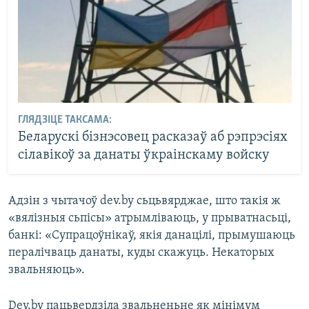
ГЛЯДЗІЦЕ ТАКСАМА:
Беларускі бізнэсовец расказаў аб рэпрэсіях
сілавікоў за данаты ўкраінскаму войску
Адзін з чытачоў dev.by сьцьвярджае, што такія ж
«вялізныя сьпісы» атрымліваюць, у прыватнасьці,
банкі: «Супрацоўнікаў, якія данацілі, прымушаюць
пералічваць данаты, куды скажуць. Некаторых
звальняюць».
Dev.by пацьвердзіла звальненьне як мінімум