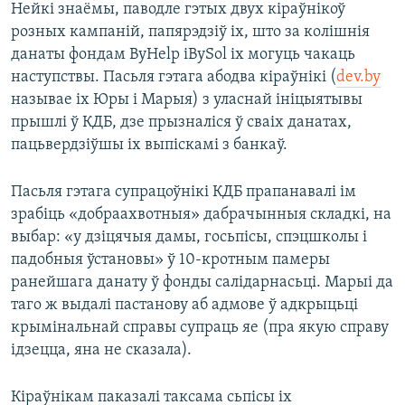
Нейкі знаёмы, паводле гэтых двух кіраўнікоў
розных кампаній, папярэдзіў іх, што за колішнія
данаты фондам ByHelp іBySol іх могуць чакаць
наступствы. Пасьля гэтага абодва кіраўнікі (
dev.by
называе іх Юры і Марыя) з уласнай ініцыятывы
прышлі ў КДБ, дзе прызналіся ў сваіх данатах,
пацьвердзіўшы іх выпіскамі з банкаў.
Пасьля гэтага супрацоўнікі КДБ прапанавалі ім
зрабіць «добраахвотныя» дабрачынныя складкі, на
выбар: «у дзіцячыя дамы, госьпісы, спэцшколы і
падобныя ўстановы» ў 10-кротным памеры
ранейшага данату ў фонды салідарнасьці. Марыі да
таго ж выдалі пастанову аб адмове ў адкрыцьці
крымінальнай справы супраць яе (пра якую справу
ідзецца, яна не сказала).
Кіраўнікам паказалі таксама сьпісы іх