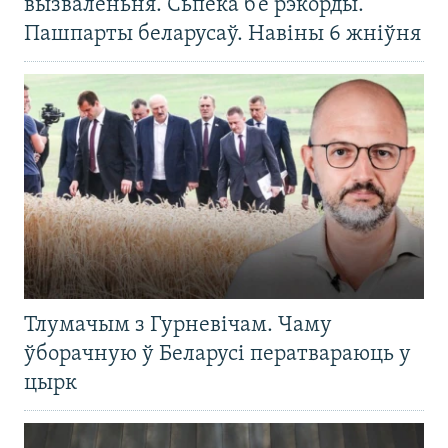
вызваленьня. Сьпёка б’е рэкорды.
Пашпарты беларусаў. Навіны 6 жніўня
Тлумачым з Гурневічам. Чаму
ўборачную ў Беларусі ператвараюць у
цырк