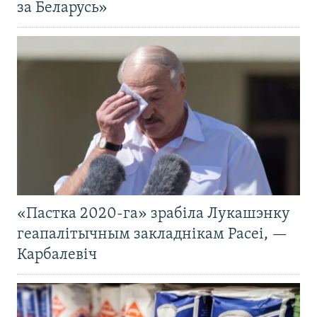
за Беларусь»
«Пастка 2020-га» зрабіла Лукашэнку
геапалітычным закладнікам Расеі, —
Карбалевіч