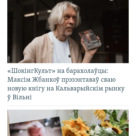
«ШокінгКульт» на барахолаўцы:
Максім Жбанкоў прэзэнтаваў сваю
новую кнігу на Кальварыйскім рынку
ў Вільні