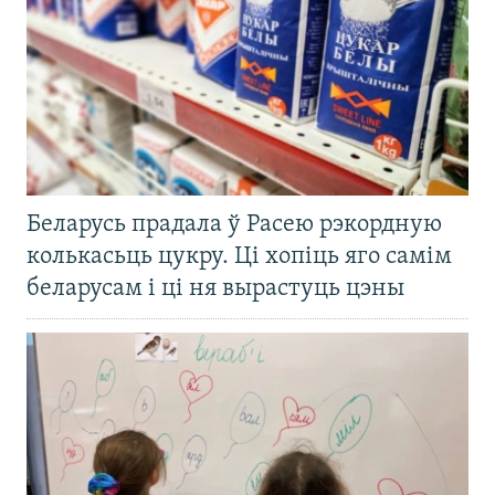
Беларусь прадала ў Расею рэкордную
колькасьць цукру. Ці хопіць яго самім
беларусам і ці ня вырастуць цэны