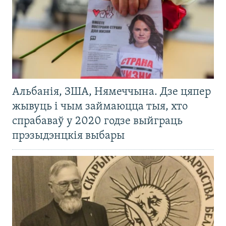
Альбанія, ЗША, Нямеччына. Дзе цяпер
жывуць і чым займаюцца тыя, хто
спрабаваў у 2020 годзе выйграць
прэзыдэнцкія выбары