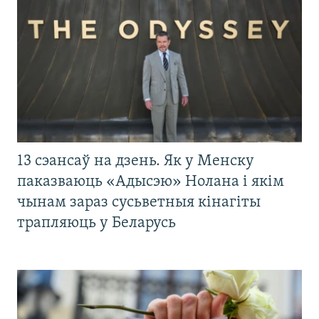
13 сэансаў на дзень. Як у Менску
паказваюць «Адысэю» Нолана і якім
чынам зараз сусьветныя кінагіты
трапляюць у Беларусь