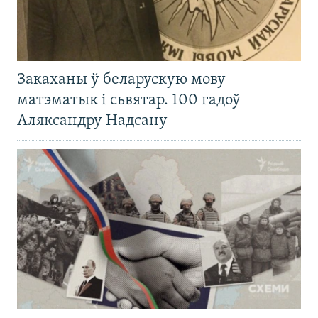
Закаханы ў беларускую мову
матэматык і сьвятар. 100 гадоў
Аляксандру Надсану