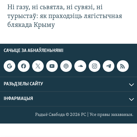
Ні газу, ні сьвятла, ні сувязі, ні
турыстаў: як праходзіць лягістычная
блякада Крыму
САЧЫЦЕ ЗА АБНАЎЛЕНЬНЯМІ
РАЗЬДЗЕЛЫ САЙТУ
ІНФАРМАЦЫЯ
Радыё Свабода © 2026 РС | Усе правы захаваныя.