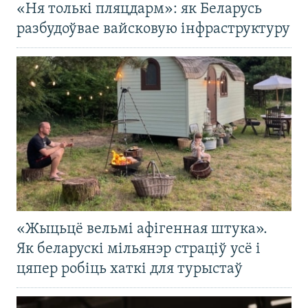
«Ня толькі пляцдарм»: як Беларусь
разбудоўвае вайсковую інфраструктуру
«Жыцьцё вельмі афігенная штука».
Як беларускі мільянэр страціў усё і
цяпер робіць хаткі для турыстаў