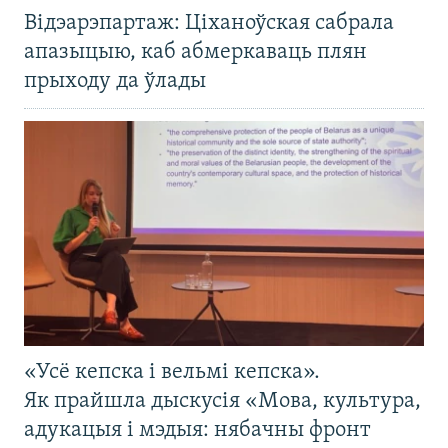
Відэарэпартаж: Ціханоўская сабрала
апазыцыю, каб абмеркаваць плян
прыходу да ўлады
«Усё кепска і вельмі кепска».
Як прайшла дыскусія «Мова, культура,
адукацыя і мэдыя: нябачны фронт