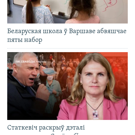
Беларуская школа ў Варшаве абвяшчае
пяты набор
Статкевіч раскрыў дэталі