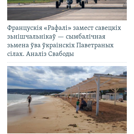
Францускія «Рафалі» замест савецкіх
зьнішчальнікаў — сымбалічная
зьмена ўва ўкраінскіх Паветраных
сілах. Аналіз Свабоды