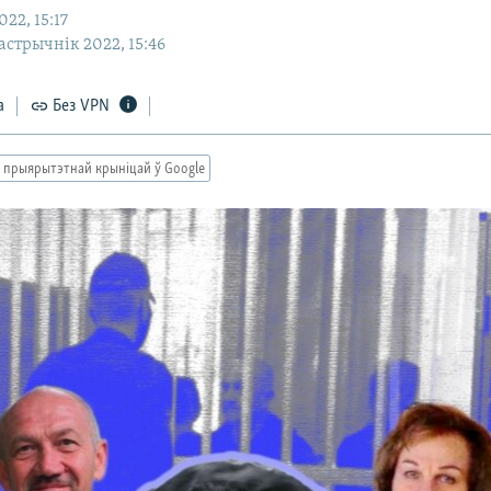
22, 15:17
кастрычнік 2022, 15:46
а
Без VPN
 прыярытэтнай крыніцай ў Google