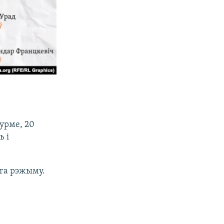
урме, 20
ь і
ага рэжыму.