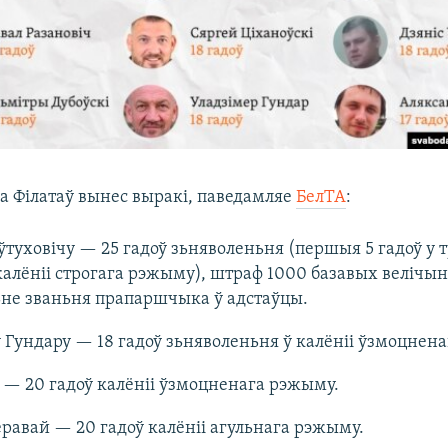
ка Філатаў вынес выракі, паведамляе
БелТА
:
туховічу — 25 гадоў зьняволеньня (першыя 5 гадоў у т
калёніі строгага рэжыму), штраф 1000 базавых велічын
ьне званьня прапаршчыка ў адстаўцы.
 Гундару — 18 гадоў зьняволеньня ў калёніі ўзмоцнен
 — 20 гадоў калёніі ўзмоцненага рэжыму.
равай — 20 гадоў калёніі агульнага рэжыму.