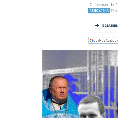
17 кастрычнік 20
КАЛЯНДАР
НА ХВАЛЯХ СВАБОДЫ
17 
АБНОЎЛЕНА
Падзяліцц
Зрабіце Свабоду