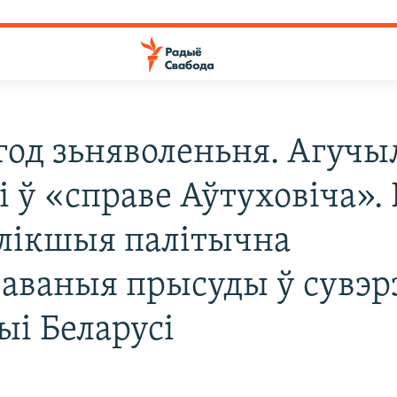
 год зьняволеньня. Агучы
 ў «справе Аўтуховіча». 
лікшыя палітычна
аваныя прысуды ў сувэр
ыі Беларусі