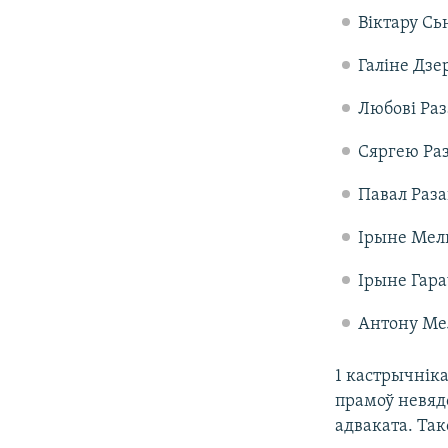
Віктару Сь
Галіне Дзе
Любові Раз
Сяргею Раз
Павал Раза
Ірыне Мель
Ірыне Гара
Антону Мел
1 кастрычніка
прамоў невядо
адваката. Та