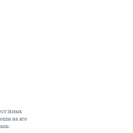
ест іхных
рошы на яго
быш.