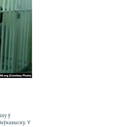
йну ў
Ваўкавыску. У