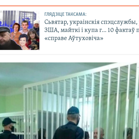
ГЛЯДЗІЦЕ ТАКСАМА:
Сьвятар, украінскія спэцслужбы,
ЗША, майткі і купа г... 10 фактаў 
«справе Аўтуховіча»