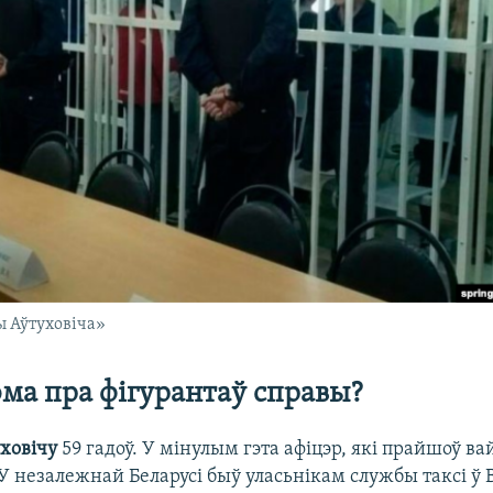
ы Аўтуховіча»
ма пра фігурантаў справы?
ховічу
59 гадоў. У мінулым гэта афіцэр, які прайшоў ва
У незалежнай Беларусі быў уласьнікам службы таксі ў 