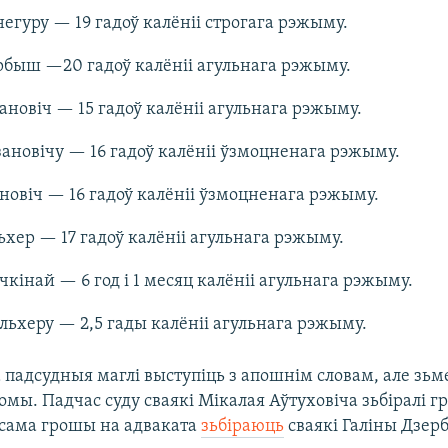
негуру — 19 гадоў калёніі строгага рэжыму.
рбыш —20 гадоў калёніі агульнага рэжыму.
ановіч — 15 гадоў калёніі агульнага рэжыму.
ановічу — 16 гадоў калёніі ўзмоцненага рэжыму.
новіч — 16 гадоў калёніі ўзмоцненага рэжыму.
хер — 17 гадоў калёніі агульнага рэжыму.
чкінай — 6 год і 1 месяц калёніі агульнага рэжыму.
ьхеру — 2,5 гады калёніі агульнага рэжыму.
 падсудныя маглі выступіць з апошнім словам, але зьм
мы. Падчас суду сваякі Мікалая Аўтуховіча зьбіралі г
ксама грошы на адваката
зьбіраюць
сваякі Галіны Дзер