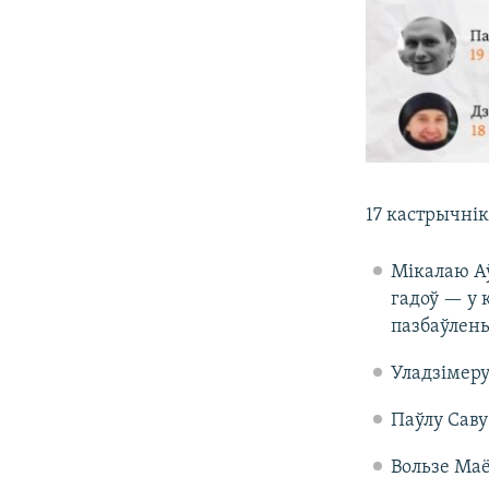
17 кастрычні
Мікалаю Аў
гадоў — у 
пазбаўлен
Уладзімеру
Паўлу Саву
Вользе Маё