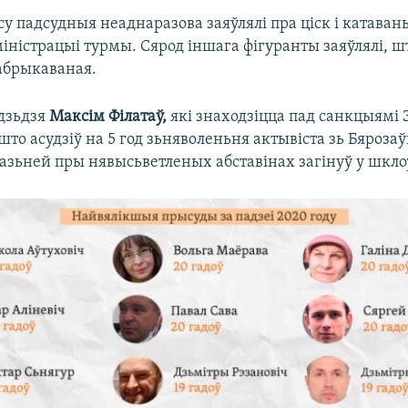
у падсудныя неаднаразова заяўлялі пра ціск і катавань
дміністрацыі турмы. Сярод іншага фігуранты заяўлялі, ш
фабрыкаваная.
удзьдзя
Максім Філатаў,
які знаходзіцца
пад санкцыямі Э
то асудзіў на 5 год зьняволеньня актывіста зь Бяроза
 пазьней пры нявысьветленых абставінах загінуў у шкло