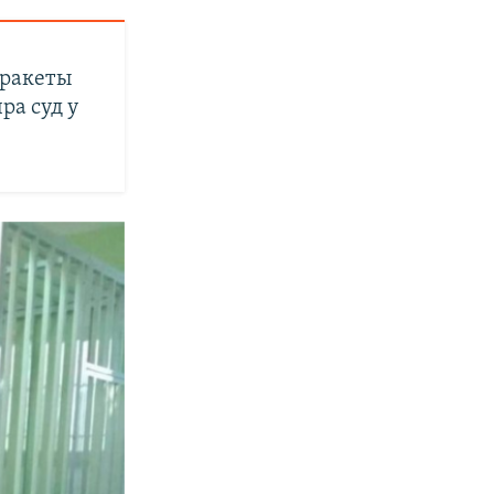
 ракеты
пра суд у