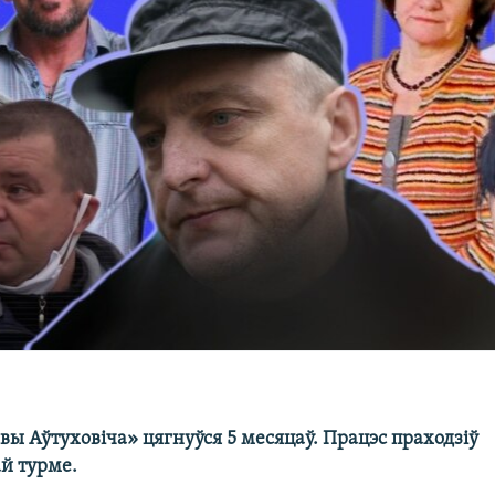
вы Аўтуховіча» цягнуўся 5 месяцаў. Працэс праходзіў
ай турме.