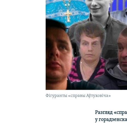
Фігуранты «справы Аўтуховіча»
Разгляд «спра
у горадзенск