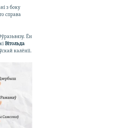
ні з боку
то справа
ўразьвязу. Ён
ўкі
Вітольда
ўскай калёніі.