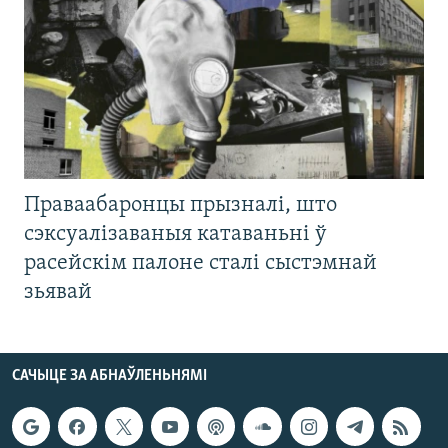
Праваабаронцы прызналі, што
сэксуалізаваныя катаваньні ў
расейскім палоне сталі сыстэмнай
зьявай
САЧЫЦЕ ЗА АБНАЎЛЕНЬНЯМІ