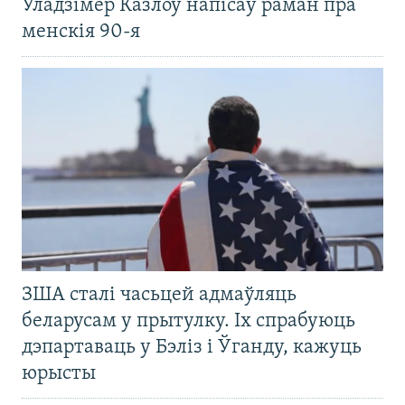
Уладзімер Казлоў напісаў раман пра
менскія 90-я
ЗША сталі часьцей адмаўляць
беларусам у прытулку. Іх спрабуюць
дэпартаваць у Бэліз і Ўганду, кажуць
юрысты