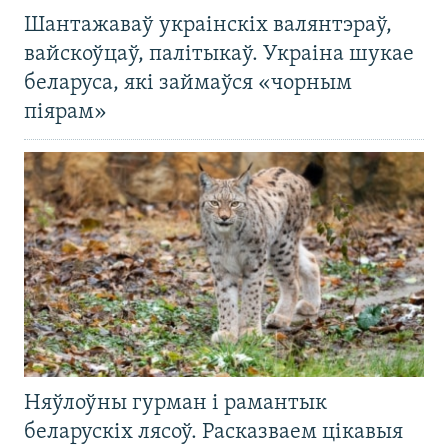
Шантажаваў украінскіх валянтэраў,
вайскоўцаў, палітыкаў. Украіна шукае
беларуса, які займаўся «чорным
піярам»
Няўлоўны гурман і рамантык
беларускіх лясоў. Расказваем цікавыя