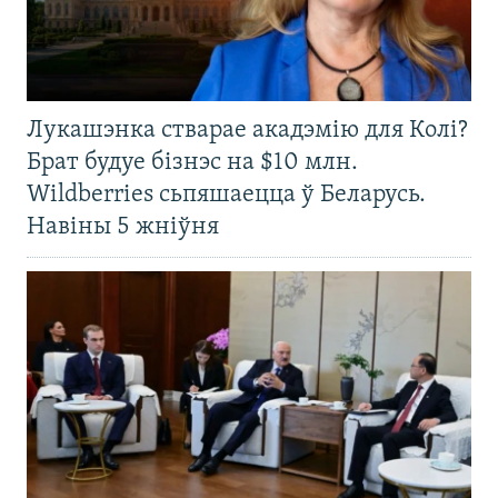
Лукашэнка стварае акадэмію для Колі?
Брат будуе бізнэс на $10 млн.
Wildberries сьпяшаецца ў Беларусь.
Навіны 5 жніўня