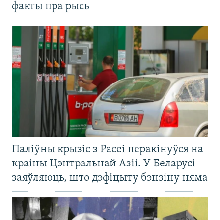
факты пра рысь
Паліўны крызіс з Расеі перакінуўся на
краіны Цэнтральнай Азіі. У Беларусі
заяўляюць, што дэфіцыту бэнзіну няма