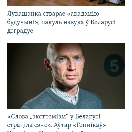
Лукашэнка стварае «акадэмію
будучыні», пакуль навука ў Беларусі
дэградуе
«Слова „экстрэмізм“ у Беларусі
страціла сэнс». Аўтар «Гопнікаў»