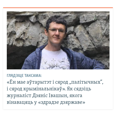
ГЛЯДЗІЦЕ ТАКСАМА:
«Ён мае аўтарытэт і сярод „палітычных“,
і сярод крымінальнікаў». Як сядзіць
журналіст Дзяніс Івашын, якога
вінавацяць у «здрадзе дзяржаве»