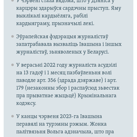
У чэрвені стала вядома, што ў Дзяніса ў
карцэры здарыўся сардэчны прыступ. Яму
выклікалі кардыёляга, рабілі
кардыяграму, прызначылі лекі.
Эўрапейская фэдэрацыя журналістаў
запатрабавала вызваліць Івашына і іншых
журналістаў, зьняволеных у Беларусі.
У верасьні 2022 году журналіста асудзілі
на 13 гадоў і 1 месяц пазбаўленьня волі
паводле арт. 356 (здрада дзяржаве) і арт.
179 (незаконны збор і распаўсюд зьвестак
пра прыватнае жыцьцё) Крымінальнага
кодэксу.
У канцы чэрвеня 2023-га Івашына
перавялі на турэмны рэжым. Жонка
палітвязьня Вольга адзначыла, што пра