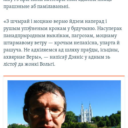
прашэньне аб памілаваньні.
«З шчырай і моцнаю вераю йдзем наперад і
рушым упэўненым крокам у будучыню. Насуперак
панадпрыродным выклікам, пагрозам, моцнаму
штармавому ветру — крочым непахісна, упарта й
рашуча. Не адхіляемся ад шляху праўды, ісьціны,
ахвярнае Веры», — напісаў Дзяніс у адным зь
лістоў да жонкі Вольгі.