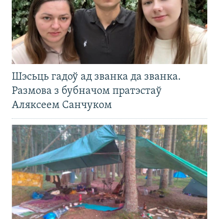
Шэсьць гадоў ад званка да званка.
Размова з бубначом пратэстаў
Аляксеем Санчуком