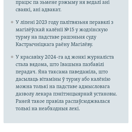
працэс па зьмене рэжыму ня ведалі ані
сваякі, ані адвакат.
У ліпені 2023 году палітвязьня перавялі з
магілёўскай калёніі № 15 у жодзінскую
турму на падставе рашэньня суду
Кастрычніцкага раёну Магілёву.
У красавіку 2024-га ад жонкі журналіста
стала вядома, што Івашына пазбавілі
перадач. Яна таксама паведаміла, што
дасылаць вітаміны ў турму або калёнію
можна толькі на падставе адмысловага
дазволу лекара пэнітэнцыярнай установы.
Раней такое правіла распаўсюджвалася
толькі на неабходныя лекі.