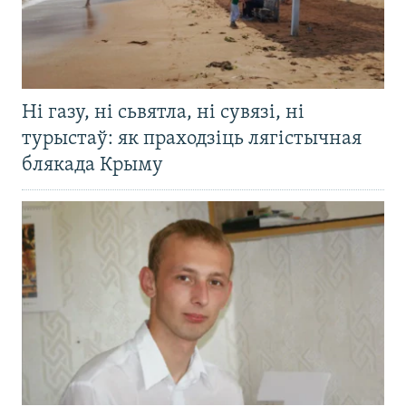
Ні газу, ні сьвятла, ні сувязі, ні
турыстаў: як праходзіць лягістычная
блякада Крыму