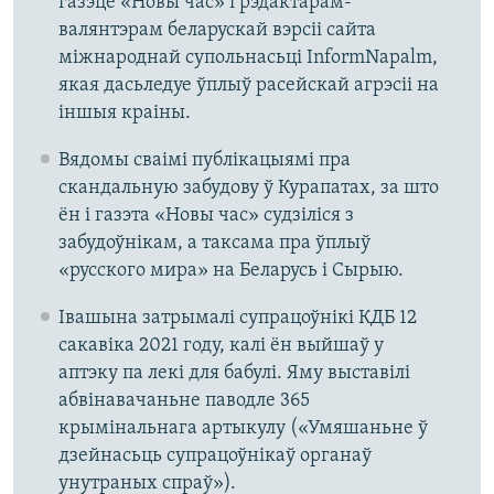
газэце «Новы час» і рэдактарам-
валянтэрам беларускай вэрсіі сайта
міжнароднай супольнасьці ІnformNapalm,
якая дасьледуе ўплыў расейскай агрэсіі на
іншыя краіны.
Вядомы сваімі публікацыямі пра
скандальную забудову ў Курапатах, за што
ён і газэта «Новы час» судзіліся з
забудоўнікам, а таксама пра ўплыў
«русского мира» на Беларусь і Сырыю.
Івашына затрымалі супрацоўнікі КДБ 12
сакавіка 2021 году, калі ён выйшаў у
аптэку па лекі для бабулі. Яму выставілі
абвінавачаньне паводле 365
крымінальнага артыкулу («Умяшаньне ў
дзейнасьць супрацоўнікаў органаў
унутраных спраў»).