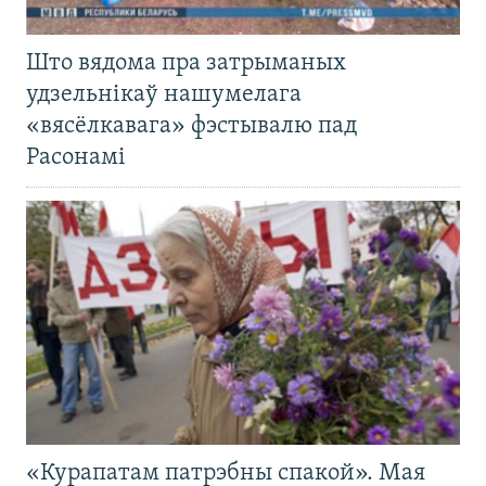
Што вядома пра затрыманых
удзельнікаў нашумелага
«вясёлкавага» фэстывалю пад
Расонамі
«Курапатам патрэбны спакой». Мая