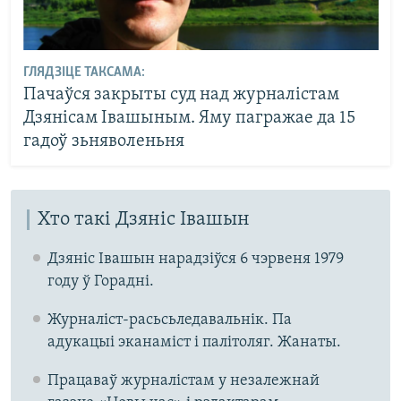
ГЛЯДЗІЦЕ ТАКСАМА:
Пачаўся закрыты суд над журналістам
Дзянісам Івашыным. Яму пагражае да 15
гадоў зьняволеньня
Хто такі Дзяніс Івашын
Дзяніс Івашын нарадзіўся 6 чэрвеня 1979
году ў Горадні.
Журналіст-расьсьледавальнік. Па
адукацыі эканаміст і палітоляг. Жанаты.
Працаваў журналістам у незалежнай