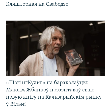
Кляшторная на Свабодзе
«ШокінгКульт» на барахолаўцы:
Максім Жбанкоў прэзэнтаваў сваю
новую кнігу на Кальварыйскім рынку
ў Вільні