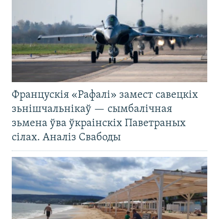
Францускія «Рафалі» замест савецкіх
зьнішчальнікаў — сымбалічная
зьмена ўва ўкраінскіх Паветраных
сілах. Аналіз Свабоды