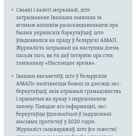
Сваякі і калегі меркавалі, што
затрыманьне Івашына зьвязана зь
ягоным апошнім расьсьледаваньнем пра
былых украінскіх бэркутаўцаў, што
ўладкаваліся на працу ў беларускі АМАП.
Журналіста затрымалі на наступны дзень
пасьля таго, як ён даў інтэрвію пра гэта
тэлеканалу «Настоящее время».
Івашын высьветліў, што ў беларускім
АМАПе налічваецца больш за дзесяць экс-
беркутаўцаў, якія атрымалі грамадзянства
і прынятыя на працу з парушэньнем
закону. Паводле яго інфармацыі, экс-
беркутаўцы ўдзельнічалі ў задушэньні
масавых пратэстаў у 2020 годзе.
Журналіст сьцьвярджаў, што ўсе зьвесткі