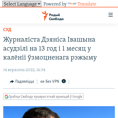
Powered by
Translate
Лінкі
ўнівэрсальнага
доступу
СУД
НАВІНЫ
Перайсьці
Журналіста Дзяніса Івашына
да
ТОЛЬКІ НА СВАБОДЗЕ
УСЕ НАВІНЫ
асудзілі на 13 год і 1 месяц у
галоўнага
СУВЯЗЬ
ВІДЭА І ФОТА
ТЭСТЫ
зьместу
калёніі ўзмоцненага рэжыму
Перайсьці
ПАДПІСАЦЦА
ЛЮДЗІ
БЛОГІ
АБЫСЬЦІ БЛЯКАВАНЬНЕ
да
14 верасень 2022, 16:34
ПАЛІТЫКА
ГІСТОРЫЯ НА СВАБОДЗЕ
ПАДЗЯЛІЦЦА ІНФАРМАЦЫЯЙ
RSS
галоўнай
САЧЫЦЕ ЗА АБНАЎЛЕНЬНЯМІ
Падзяліцца
Без VPN
навігацыі
ЭКАНОМІКА
ПАДКАСТЫ
ПАДКАСТЫ
Перайсьці
ВАЙНА
КНІГІ
FACEBOOK
да
Зрабіце Свабоду прыярытэтнай крыніцай ў Google
БЕЛАРУСЫ НА ВАЙНЕ
АЎДЫЁКНІГІ
TWITTER
пошуку
ПАЛІТВЯЗЬНІ
PREMIUM
Усе сайты РС/РСЭ