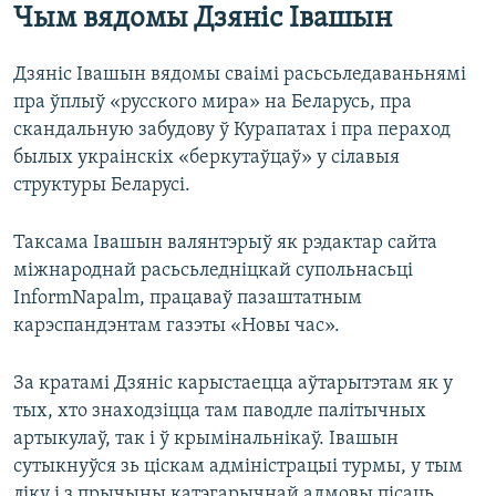
Чым вядомы Дзяніс Івашын
Дзяніс Івашын вядомы сваімі расьсьледаваньнямі
пра ўплыў «русского мира» на Беларусь, пра
скандальную забудову ў Курапатах і пра пераход
былых украінскіх «беркутаўцаў» у сілавыя
структуры Беларусі.
Таксама Івашын валянтэрыў як рэдактар сайта
міжнароднай расьсьледніцкай супольнасьці
InformNapalm, працаваў пазаштатным
карэспандэнтам газэты «Новы час».
За кратамі Дзяніс карыстаецца аўтарытэтам як у
тых, хто знаходзіцца там паводле палітычных
артыкулаў, так і ў крымінальнікаў. Івашын
сутыкнуўся зь ціскам адміністрацыі турмы, у тым
ліку і з прычыны катэгарычнай адмовы пісаць