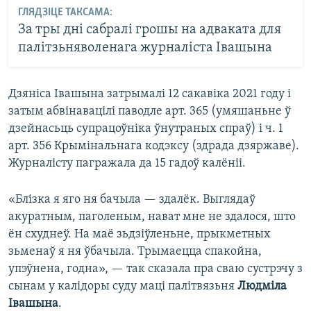
ГЛЯДЗІЦЕ ТАКСАМА:
За тры дні сабралі грошы на адваката для
палітзьняволенага журналіста Івашына
Дзяніса Івашына затрымалі 12 сакавіка 2021 году і
затым абвінавацілі паводле арт. 365 (умяшаньне ў
дзейнасьць супрацоўніка ўнутраных спраў) і ч. 1
арт. 356 Крымінальнага кодэксу (здрада дзяржаве).
Журналісту пагражала да 15 гадоў калёніі.
«Блізка я яго ня бачыла — здалёк. Выглядаў
акуратным, паголеным, нават мне не здалося, што
ён схуднеў. На маё зьдзіўленьне, прыкметных
зьменаў я ня ўбачыла. Трымаецца спакойна,
упэўнена, годна», — так сказала пра сваю сустрэчу з
сынам у калідоры суду маці палітвязьня
Людміла
Івашына
.