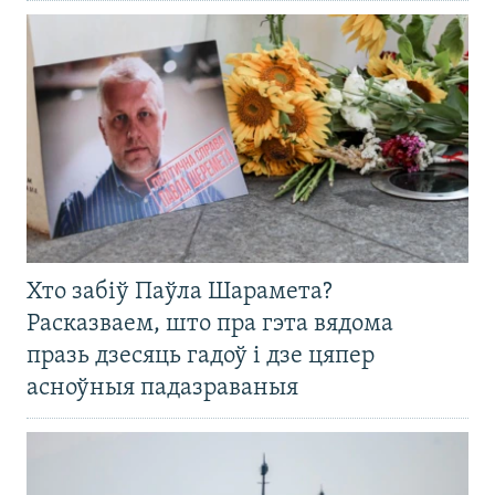
Хто забіў Паўла Шарамета?
Расказваем, што пра гэта вядома
празь дзесяць гадоў і дзе цяпер
асноўныя падазраваныя