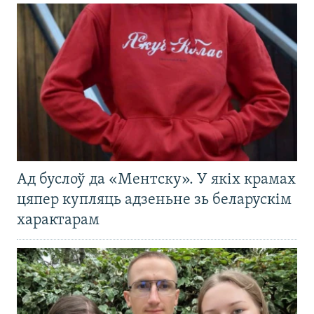
Ад буслоў да «Ментску». У якіх крамах
цяпер купляць адзеньне зь беларускім
характарам