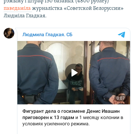
рэжыму і штраф 150 базавых (4800 рублёў)
паведаміла
журналістка «Советской Белоруссии»
Людміла Гладкая.