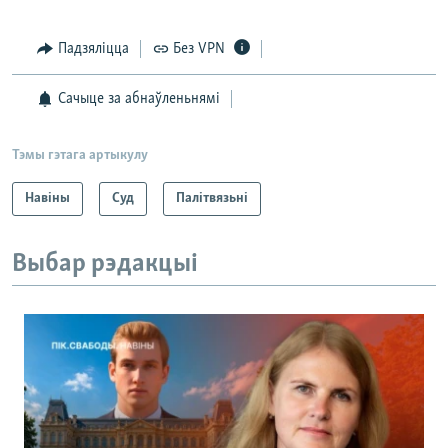
Падзяліцца
Без VPN
Сачыце за абнаўленьнямі
Тэмы гэтага артыкулу
Навіны
Суд
Палітвязьні
Выбар рэдакцыі