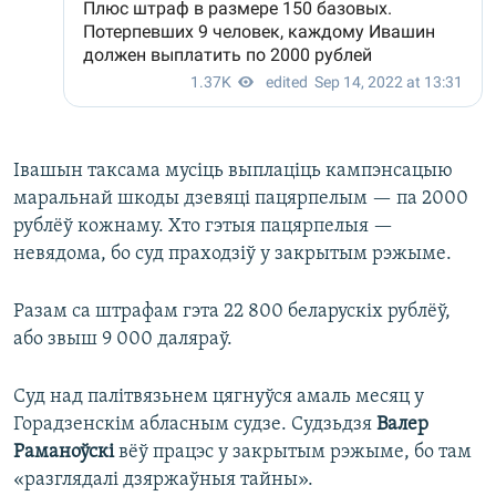
Івашын таксама мусіць выплаціць кампэнсацыю
маральнай шкоды дзевяці пацярпелым — па 2000
рублёў кожнаму. Хто гэтыя пацярпелыя —
невядома, бо суд праходзіў у закрытым рэжыме.
Разам са штрафам гэта 22 800 беларускіх рублёў,
або звыш 9 000 даляраў.
Суд над палітвязьнем цягнуўся амаль месяц у
Горадзенскім абласным судзе. Судзьдзя
Валер
Раманоўскі
вёў працэс у закрытым рэжыме, бо там
«разглядалі дзяржаўныя тайны».