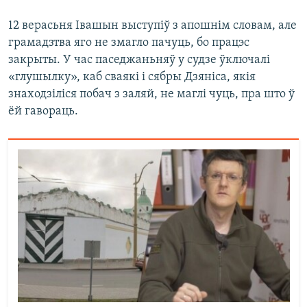
12 верасьня Івашын выступіў з апошнім словам, але
грамадзтва яго не змагло пачуць, бо працэс
закрыты. У час паседжаньняў у судзе ўключалі
«глушылку», каб сваякі і сябры Дзяніса, якія
знаходзіліся побач з заляй, не маглі чуць, пра што ў
ёй гавораць.