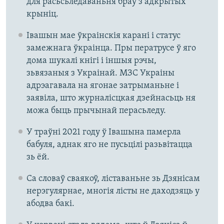
для расьсьледаваньня браў з адкрытых
крыніц.
Івашын мае ўкраінскія карані і статус
замежнага ўкраінца. Пры ператрусе ў яго
дома шукалі кнігі і іншыя рэчы,
зьвязаныя з Украінай. МЗС Украіны
адрэагавала на ягонае затрыманьне і
заявіла, што журналісцкая дзейнасьць ня
можа быць прычынай перасьледу.
У траўні 2021 году ў Івашына памерла
бабуля, аднак яго не пусьцілі разьвітацца
зь ёй.
Са словаў сваякоў, ліставаньне зь Дзянісам
нерэгулярнае, многія лісты не даходзяць у
абодва бакі.