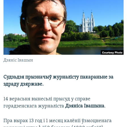
КУЛЬТУРА
МОВА
КАЛЯНДАР
НА ХВАЛЯХ СВАБОДЫ
Дзяніс Івашын
Судзьдзя прызначыў журналісту пакараньне за
здраду дзяржаве.
14 верасьня вынесьлі прысуд у справе
горадзенскага журналіста
Дзяніса Івашына
.
Пра вырак 13 год і 1 месяц калёніі ўзмоцненага