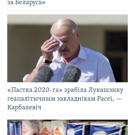
за Беларусь»
«Пастка 2020-га» зрабіла Лукашэнку
геапалітычным закладнікам Расеі, —
Карбалевіч