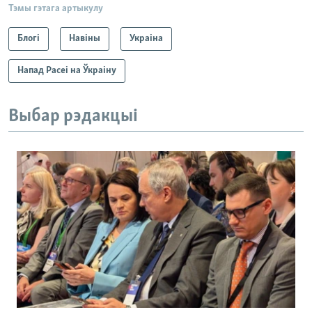
Тэмы гэтага артыкулу
Блогі
Навіны
Украіна
Напад Расеі на Ўкраіну
Выбар рэдакцыі