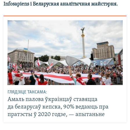
Infosapiens і Беларуская аналітычная майстэрня.
ГЛЯДЗІЦЕ ТАКСАМА:
Амаль палова ўкраінцаў ставяцца
да беларусаў кепска, 90% ведаюць пра
пратэсты ў 2020 годзе, — апытаньне