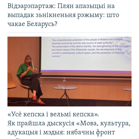
Відэарэпартаж: Плян апазыцыі на
выпадак зьнікненьня рэжыму: што
чакае Беларусь?
«Усё кепска і вельмі кепска».
Як прайшла дыскусія «Мова, культура,
адукацыя і мэдыя: нябачны фронт