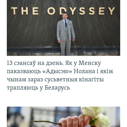
13 сэансаў на дзень. Як у Менску
паказваюць «Адысэю» Нолана і якім
чынам зараз сусьветныя кінагіты
трапляюць у Беларусь