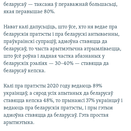
беларусаў — таксама ў пераважнай большасьці,
якая перавышае 80%.
Нават калі дапусьціць, што ўсе, хто ня ведае пра
беларускія пратэсты і пра беларускі антываенны,
праўкраінскі супраціў, адмоўна ставяцца да
беларусаў, то чыста арытмэтычна атрымліваецца,
што ўсё роўна і ладная частка абазнаных у
беларускіх рэаліях — 30–40% — ставяцца да
беларусаў кепска.
Калі пра пратэсты 2020 году ведаюць 89%
украінцаў, а сярод усіх апытаных да беларусаў
ставяцца кепска 48%, то прынамсі 37% украінцаў і
ведаюць пра беларускія пратэсты, і пры гэтым
адмоўна ставяцца да беларусаў. Гэта простая
арытмэтыка.