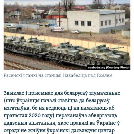
КУЛЬТУРА
МОВА
КАЛЯНДАР
НА ХВАЛЯХ СВАБОДЫ
Расейскія танкі на станцыі Навабеліца пад Гомлем
Звыклае і прыемнае для беларусаў тлумачэньне
(што ўкраінцы пачалі ставіцца да беларусаў
нэгатыўна, бо ня ведаюць ці ня памятаюць аб
пратэстах 2020 году) пераканаўча абвяргаюць
дадзеныя апытаньня, якое правялі ва Ўкраіне ў
сярэдзіне жніўня ўкраінскі дасьледчы цэнтар