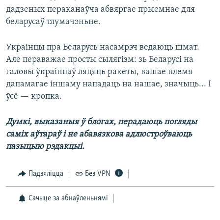
дадзеных пераканаўча абвяргае прыемнае для
беларусаў тлумачэньне.
Украінцы пра Беларусь насамрэч ведаюць шмат.
Але пераважае просты сылягізм: зь Беларусі на
галовы ўкраінцаў ляцяць ракеты, вашае племя
дапамагае іншаму нападаць на нашае, значыць... І
ўсё — кропка.
Думкі, выказаныя ў блогах, перадаюць погляды
саміх аўтараў і не абавязкова адлюстроўваюць
пазыцыю рэдакцыі.
Падзяліцца
Без VPN
Сачыце за абнаўленьнямі