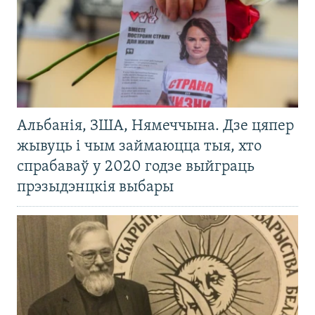
Альбанія, ЗША, Нямеччына. Дзе цяпер
жывуць і чым займаюцца тыя, хто
спрабаваў у 2020 годзе выйграць
прэзыдэнцкія выбары