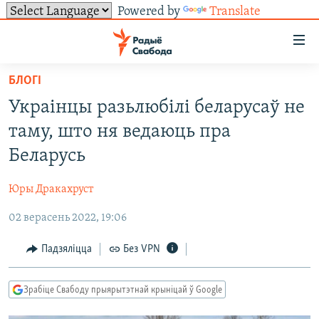
Powered by
Translate
Лінкі
ўнівэрсальнага
доступу
БЛОГІ
НАВІНЫ
Перайсьці
Украінцы разьлюбілі беларусаў не
да
ТОЛЬКІ НА СВАБОДЗЕ
УСЕ НАВІНЫ
таму, што ня ведаюць пра
галоўнага
СУВЯЗЬ
ВІДЭА І ФОТА
ТЭСТЫ
зьместу
Беларусь
Перайсьці
ПАДПІСАЦЦА
ЛЮДЗІ
БЛОГІ
АБЫСЬЦІ БЛЯКАВАНЬНЕ
да
Юры Дракахруст
ПАЛІТЫКА
ГІСТОРЫЯ НА СВАБОДЗЕ
ПАДЗЯЛІЦЦА ІНФАРМАЦЫЯЙ
RSS
галоўнай
САЧЫЦЕ ЗА АБНАЎЛЕНЬНЯМІ
02 верасень 2022, 19:06
навігацыі
ЭКАНОМІКА
ПАДКАСТЫ
ПАДКАСТЫ
Перайсьці
ВАЙНА
КНІГІ
FACEBOOK
Падзяліцца
Без VPN
да
БЕЛАРУСЫ НА ВАЙНЕ
АЎДЫЁКНІГІ
TWITTER
пошуку
Зрабіце Свабоду прыярытэтнай крыніцай ў Google
ПАЛІТВЯЗЬНІ
PREMIUM
Усе сайты РС/РСЭ