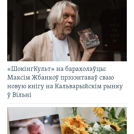
«ШокінгКульт» на барахолаўцы:
Максім Жбанкоў прэзэнтаваў сваю
новую кнігу на Кальварыйскім рынку
ў Вільні