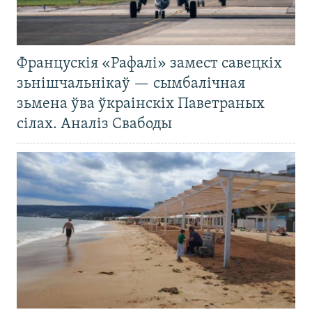
Францускія «Рафалі» замест савецкіх
зьнішчальнікаў — сымбалічная
зьмена ўва ўкраінскіх Паветраных
сілах. Аналіз Свабоды