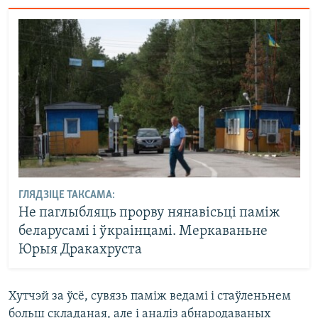
ГЛЯДЗІЦЕ ТАКСАМА:
Не паглыбляць прорву нянавісьці паміж
беларусамі і ўкраінцамі. Меркаваньне
Юрыя Дракахруста
Хутчэй за ўсё, сувязь паміж ведамі і стаўленьнем
больш складаная, але і аналіз абнародаваных