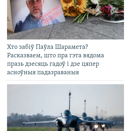
Хто забіў Паўла Шарамета?
Расказваем, што пра гэта вядома
празь дзесяць гадоў і дзе цяпер
асноўныя падазраваныя