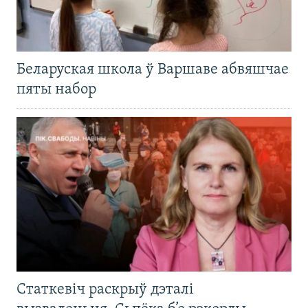
Беларуская школа ў Варшаве абвяшчае
пяты набор
Статкевіч раскрыў дэталі