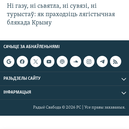
Ні газу, ні сьвятла, ні сувязі, ні
турыстаў: як праходзіць лягістычная
блякада Крыму
САЧЫЦЕ ЗА АБНАЎЛЕНЬНЯМІ
РАЗЬДЗЕЛЫ САЙТУ
ІНФАРМАЦЫЯ
Радыё Свабода © 2026 РС | Усе правы захаваныя.