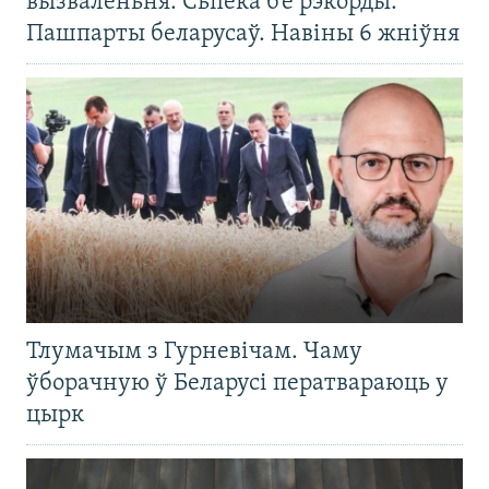
вызваленьня. Сьпёка б’е рэкорды.
Пашпарты беларусаў. Навіны 6 жніўня
Тлумачым з Гурневічам. Чаму
ўборачную ў Беларусі ператвараюць у
цырк