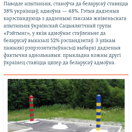
Паводле апытаньня, станоўча да беларусаў ставяцца
38% украінцаў, адмоўна — 48%. Гэтыя дадзеныя
карэспандуюць з дадзенымі таксама жнівеньскага
апытаньня ўкраінскай Сацыялягічнай групы
«Рэйтынг», у якім адмоўнае стаўленьне да
беларусаў выказалі 52% рэспандэнтаў. З улікам
памылкі рэпрэзэнтатыўнасьці выбаркі дадзеныя
фактычна аднолькавыя: прыкладна кожны другі
ўкраінец ставіцца цяпер да беларусаў адмоўна.