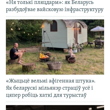
«Ня толькі пляцдарм»: як Беларусь
разбудоўвае вайсковую інфраструктуру
«Жыцьцё вельмі афігенная штука».
Як беларускі мільянэр страціў усё і
цяпер робіць хаткі для турыстаў