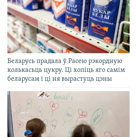
Беларусь прадала ў Расею рэкордную
колькасьць цукру. Ці хопіць яго самім
беларусам і ці ня вырастуць цэны