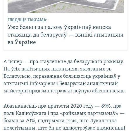
ГЛЯДЗІЦЕ ТАКСАМА:
Ужо больш за палову ўкраінцаў кепска
ставяцца да беларусаў — вынікі апытаньня
ва Ўкраіне
А цяпер — пра стаўленьне да беларускага рэжыму.
Па ўсіх палітычных пытаньнях, зьвязаных зь
Беларусьсю, пераважная большасьць украінцаў у
апытаньні Infosapiens і Беларускай аналітычнай
майстэрні прадэманстравалі поўную абазнанасьць.
Абазнанасьць пра пратэсты 2020 году — 89%, пра
полк Каліноўскага і пра «рэйкавых партызанаў» —
больш за 70%, падтрымка тэзы, што Лукашэнка
нелегітымны, што ён не адлюстроўвае памкненьні