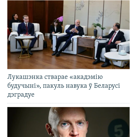
Лукашэнка стварае «акадэмію
будучыні», пакуль навука ў Беларусі
дэградуе