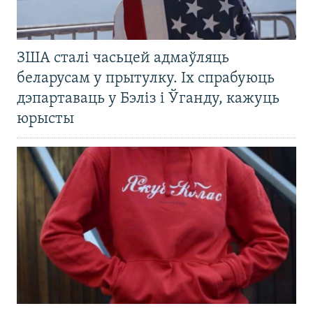
ЗША сталі часьцей адмаўляць
беларусам у прытулку. Іх спрабуюць
дэпартаваць у Бэліз і Ўганду, кажуць
юрысты