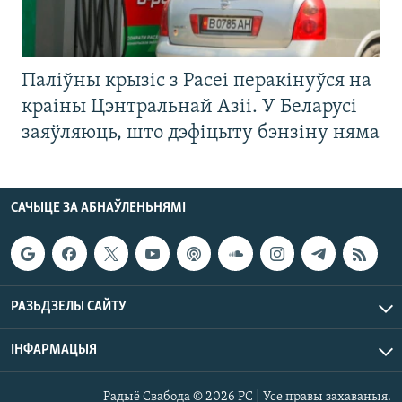
Паліўны крызіс з Расеі перакінуўся на
краіны Цэнтральнай Азіі. У Беларусі
заяўляюць, што дэфіцыту бэнзіну няма
САЧЫЦЕ ЗА АБНАЎЛЕНЬНЯМІ
РАЗЬДЗЕЛЫ САЙТУ
ІНФАРМАЦЫЯ
Радыё Свабода © 2026 РС | Усе правы захаваныя.