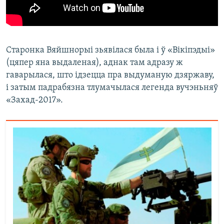
Старонка Вяйшнорыі зьявілася была і ў «Вікіпэдыі»
(цяпер яна выдаленая), аднак там адразу ж
гаварылася, што ідзецца пра выдуманую дзяржаву,
і затым падрабязна тлумачылася легенда вучэньняў
«Захад-2017».