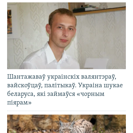
Шантажаваў украінскіх валянтэраў,
вайскоўцаў, палітыкаў. Украіна шукае
беларуса, які займаўся «чорным
піярам»