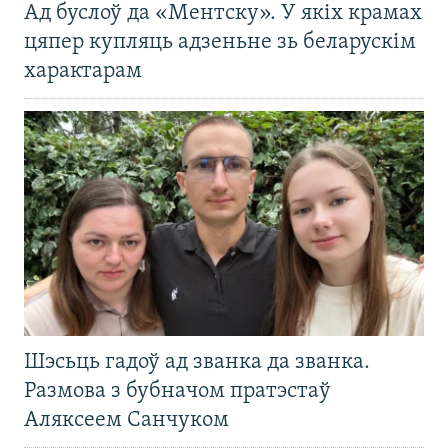
Ад буслоў да «Ментску». У якіх крамах
цяпер купляць адзеньне зь беларускім
характарам
Шэсьць гадоў ад званка да званка.
Размова з бубначом пратэстаў
Аляксеем Санчуком