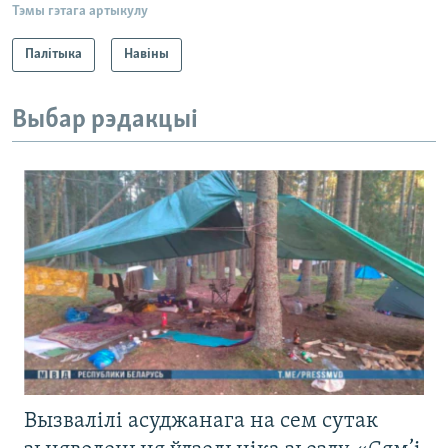
Тэмы гэтага артыкулу
Палітыка
Навіны
Выбар рэдакцыі
Вызвалілі асуджанага на сем сутак