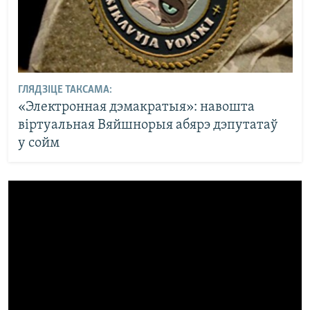
ГЛЯДЗІЦЕ ТАКСАМА:
«Электронная дэмакратыя»: навошта
віртуальная Вяйшнорыя абярэ дэпутатаў
у сойм