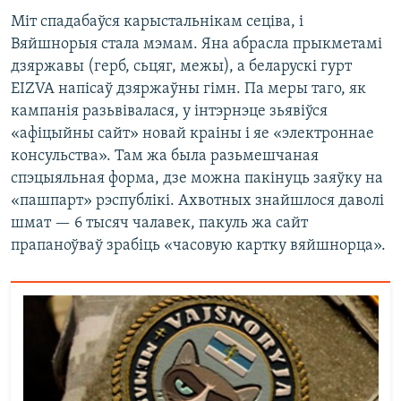
Міт спадабаўся карыстальнікам сеціва, і
Вяйшнорыя стала мэмам. Яна абрасла прыкметамі
дзяржавы (герб, сьцяг, межы), а беларускі гурт
EIZVA напісаў дзяржаўны гімн. Па меры таго, як
кампанія разьвівалася, у інтэрнэце зьявіўся
«афіцыйны сайт» новай краіны і яе «электроннае
консульства». Там жа была разьмешчаная
спэцыяльная форма, дзе можна пакінуць заяўку на
«пашпарт» рэспублікі. Ахвотных знайшлося даволі
шмат — 6 тысяч чалавек, пакуль жа сайт
прапаноўваў зрабіць «часовую картку вяйшнорца».