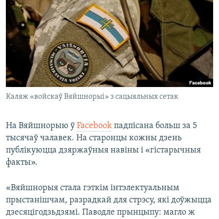
Каляж «войскаў Вяйшнорыі» з сацыяльных сетак
На Вяйшнорыю ў
Facebook
падпісана больш за 5
тысячаў чалавек. На старонцы кожны дзень
публікуюцца дзяржаўныя навіны і «гістарычныя
факты».
«Вяйшнорыя стала гэткім інтэлектуальным
прыстанішчам, разрадкай для стрэсу, які доўжыцца
дзесяцігодзьдзямі. Паводле прынцыпу: магло ж