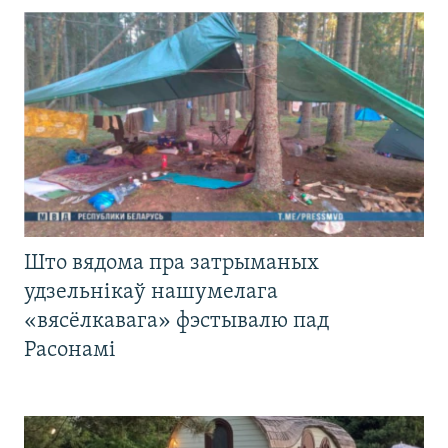
Што вядома пра затрыманых
удзельнікаў нашумелага
«вясёлкавага» фэстывалю пад
Расонамі