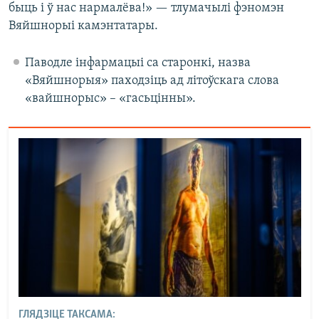
быць і ў нас нармалёва!» — тлумачылі фэномэн
Вяйшнорыі камэнтатары.
Паводле інфармацыі са старонкі, назва
«Вяйшнорыя» паходзіць ад літоўскага слова
«вайшнорыс» – «гасьцінны».
ГЛЯДЗІЦЕ ТАКСАМА: