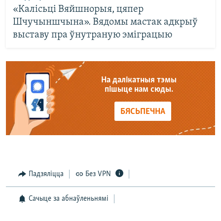
«Калісьці Вяйшнорыя, цяпер
Шчучыншчына». Вядомы мастак адкрыў
выставу пра ўнутраную эміграцыю
На далікатныя тэмы
пішыце нам сюды.
БЯСЬПЕЧНА
Падзяліцца
Без VPN
Сачыце за абнаўленьнямі