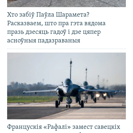
Хто забіў Паўла Шарамета?
Расказваем, што пра гэта вядома
празь дзесяць гадоў і дзе цяпер
асноўныя падазраваныя
Францускія «Рафалі» замест савецкіх