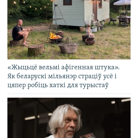
«Жыцьцё вельмі афігенная штука».
Як беларускі мільянэр страціў усё і
цяпер робіць хаткі для турыстаў