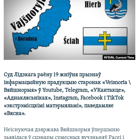
КУЛЬТУРА
МОВА
КАЛЯНДАР
НА ХВАЛЯХ СВАБОДЫ
Суд Лідзкага раёну 19 жніўня прызнаў
інфармацыйную прадукцыю старонак «Veisnoria \
Вяйшнорыя» ў Youtube, Telegram, «УКантакце»,
«Аднаклясьніках», Instagram, Facebook і TikTok
«экстрэмісцкімі матэрыяламі», паведамляе
«Вясна».
Неіснуючая дзяржава Вяйшнорыя ўпершыню
зьявілася ў сцэнары сумесных вучэньняў Расеі і