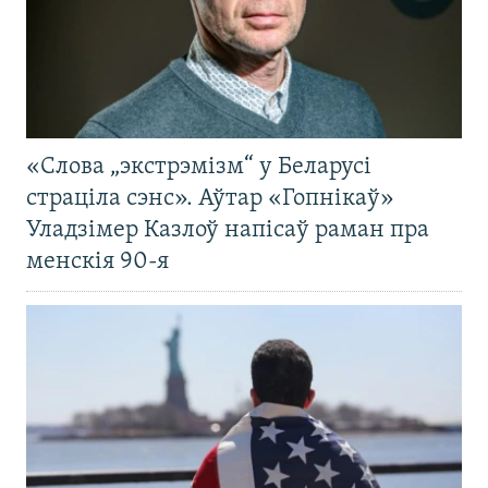
«Слова „экстрэмізм“ у Беларусі
страціла сэнс». Аўтар «Гопнікаў»
Уладзімер Казлоў напісаў раман пра
менскія 90-я