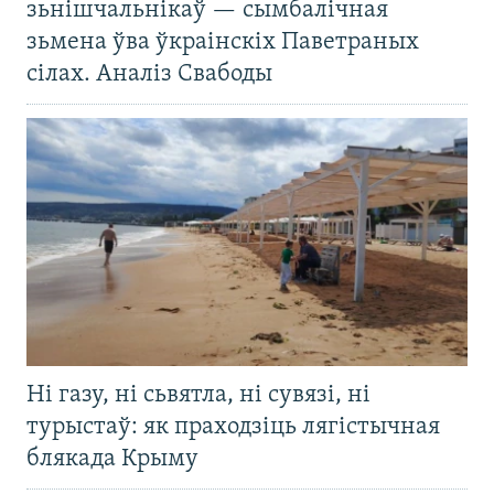
зьнішчальнікаў — сымбалічная
зьмена ўва ўкраінскіх Паветраных
сілах. Аналіз Свабоды
Ні газу, ні сьвятла, ні сувязі, ні
турыстаў: як праходзіць лягістычная
блякада Крыму