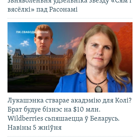
зьняволеньня ўдзельніка зьезду «Сям’і
вясёлкі» пад Расонамі
Лукашэнка стварае акадэмію для Колі?
Брат будуе бізнэс на $10 млн.
Wildberries сьпяшаецца ў Беларусь.
Навіны 5 жніўня