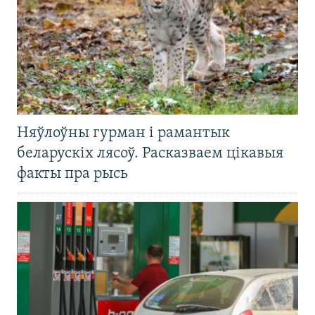
Няўлоўны гурман і рамантык
беларускіх лясоў. Расказваем цікавыя
факты пра рысь