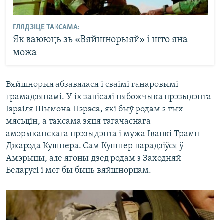
ГЛЯДЗІЦЕ ТАКСАМА:
Як ваююць зь «Вяйшнорыяй» і што яна
можа
Вяйшнорыя абзавялася і сваімі ганаровымі
грамадзянамі. У іх запісалі нябожчыка прэзыдэнта
Ізраіля Шымона Пэрэса, які быў родам з тых
мясьцін, а таксама зяця тагачаснага
амэрыканскага прэзыдэнта і мужа Іванкі Трамп
Джарэда Кушнера. Сам Кушнер нарадзіўся ў
Амэрыцы, але ягоны дзед родам з Заходняй
Беларусі і мог бы быць вяйшнорцам.