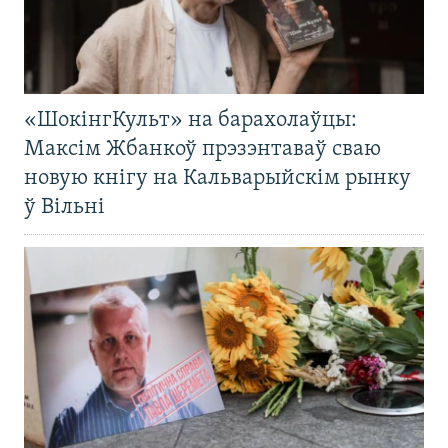
«ШокінгКульт» на барахолаўцы:
Максім Жбанкоў прэзэнтаваў сваю
новую кнігу на Кальварыйскім рынку
ў Вільні