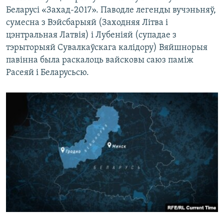
Беларусі «Захад-2017». Паводле легенды вучэньняў,
сумесна з Вэйсбарыяй (Заходняя Літва і
цэнтральная Латвія) і Лубеніяй (супадае з
тэрыторыяй Сувалкаўскага калідору) Вяйшнорыя
павінна была раскалоць вайсковы саюз паміж
Расеяй і Беларусьсю.