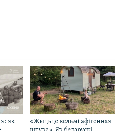
»: як
«Жыцьцё вельмі афігенная
е
штука». Як беларускі