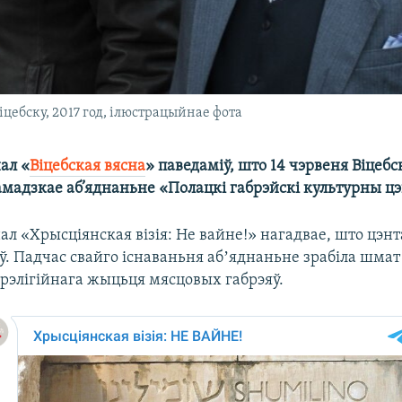
цебску, 2017 год, ілюстрацыйнае фота
ал «
Віцебская вясна
» паведаміў, што 14 чэрвеня Віцебс
амадзкае аб’яднаньне «Полацкі габрэйскі культурны цэ
л «Хрысціянская візія: Не вайне!» нагадвае, што цэнт
ў. Падчас свайго існаваньня абʼяднаньне зрабіла шмат
 рэлігійнага жыцьця мясцовых габрэяў.