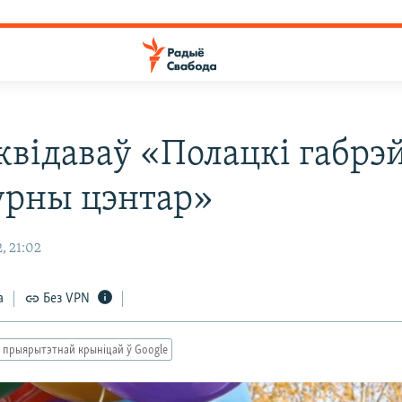
квідаваў «Полацкі габрэ
урны цэнтар»
, 21:02
а
Без VPN
 прыярытэтнай крыніцай ў Google