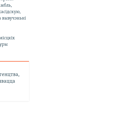
амбль,
асідскую,
а вывучэньні
місцкіх
туры
генцтва,
явацца