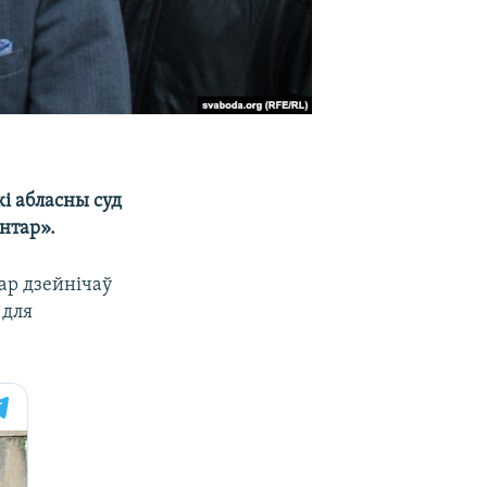
кі абласны суд
нтар».
ар дзейнічаў
 для