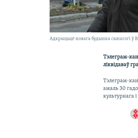
Адкрыцьцё новага будынка сынагогі ў Ві
Тэлеграм-кан
ліквідаваў гр
Тэлеграм-кана
амаль 30 гадо
культурнага і