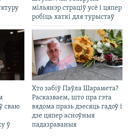
уктуру
мільянэр страціў усё і цяпер
робіць хаткі для турыстаў
Хто забіў Паўла Шарамета?
м
Расказваем, што пра гэта
ў сваю
вядома празь дзесяць гадоў і
дзе цяпер асноўныя
у ў
падазраваныя