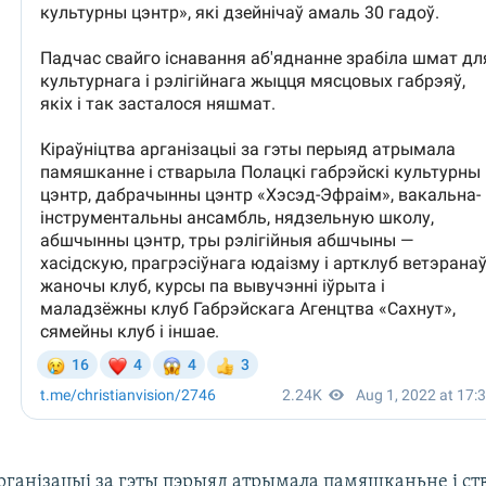
арганізацыі за гэты пэрыяд атрымала памяшканьне і с