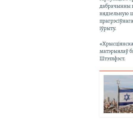
дабрачынны ц
нядзельную ш
прагрэсіўнаг
іўрыту.
«Хрысціянская
матэрыялаў б
Штэтлфэст.