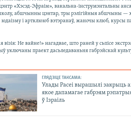
энтр «Хэсэд-Эфраім», вакальна-інструмэнтальны анс
колу, абшчынны цэнтар, тры рэлігійныя абшчыны — х
а юдаізму і артклююб вэтэранаў, жаночы клюб, курсы п
 візія: Не вайне!» нагадвае, што раней у сьпісе экстрэ
ыў уключаны праект дасьледаваньня габрэйскай куль
ГЛЯДЗІЦЕ ТАКСАМА:
Улады Расеі вырашылі закрыць а
якое дапамагае габрэям рэпатры
ў Ізраіль