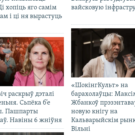
Ці хопіць яго самім
вайсковую інфрастр
ам і ці ня вырастуць
«ШокінгКульт» на
іч раскрыў дэталі
барахолаўцы: Максі
ньня. Сьпёка б’е
Жбанкоў прэзэнтава
ы. Пашпарты
новую кнігу на
аў. Навіны 6 жніўня
Кальварыйскім рынк
Вільні