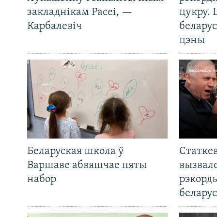
закладнікам Расеі, —
цукру. 
Карбалевіч
беларус
цэны
Беларуская школа ў
Статкев
Варшаве абвяшчае пяты
вызвале
набор
рэкорд
беларус