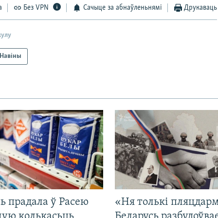
а
Без VPN
Сачыце за абнаўленьнямі
Друкаваць
кулу
Навіны
ь прадала ў Расею
«Ня толькі пляцдарм
ную колькасьць
Беларусь разбудоўва