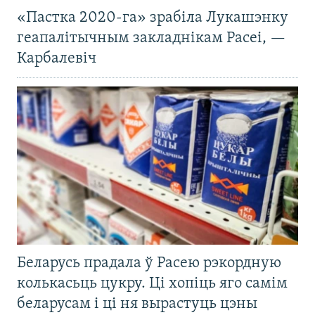
«Пастка 2020-га» зрабіла Лукашэнку
геапалітычным закладнікам Расеі, —
Карбалевіч
Беларусь прадала ў Расею рэкордную
колькасьць цукру. Ці хопіць яго самім
беларусам і ці ня вырастуць цэны