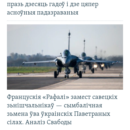
празь дзесяць гадоў і дзе цяпер
асноўныя падазраваныя
Францускія «Рафалі» замест савецкіх
зьнішчальнікаў — сымбалічная
зьмена ўва ўкраінскіх Паветраных
сілах. Аналіз Свабоды