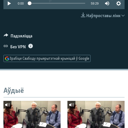
КУЛЬТУРА
МОВА
0:00
59:29
КАЛЯНДАР
НА ХВАЛЯХ СВАБОДЫ
Наўпроставы лінк
Падзяліцца
Без VPN
Зрабіце Свабоду прыярытэтнай крыніцай ў Google
Аўдыё