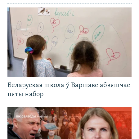
Беларуская школа ў Варшаве абвяшчае
пяты набор