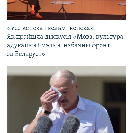
«Усё кепска і вельмі кепска».
Як прайшла дыскусія «Мова, культура,
адукацыя і мэдыя: нябачны фронт
за Беларусь»