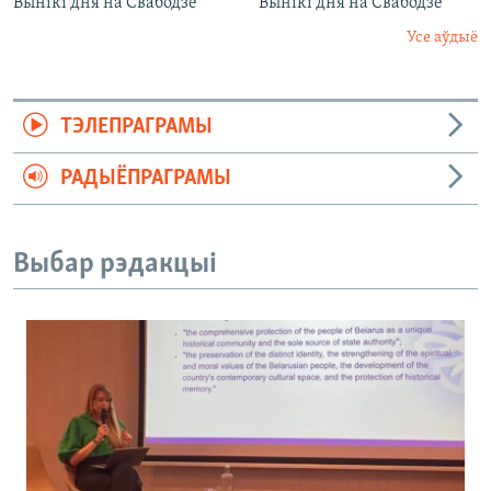
Вынікі дня на Свабодзе
Вынікі дня на Свабодзе
Усе аўдыё
ТЭЛЕПРАГРАМЫ
РАДЫЁПРАГРАМЫ
Выбар рэдакцыі