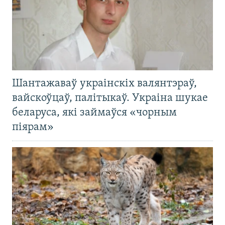
Шантажаваў украінскіх валянтэраў,
вайскоўцаў, палітыкаў. Украіна шукае
беларуса, які займаўся «чорным
піярам»