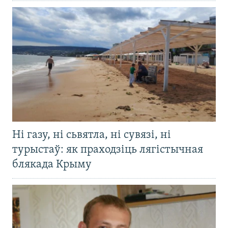
Ні газу, ні сьвятла, ні сувязі, ні
турыстаў: як праходзіць лягістычная
блякада Крыму