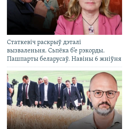
Статкевіч раскрыў дэталі
вызваленьня. Сьпёка б’е рэкорды.
Пашпарты беларусаў. Навіны 6 жніўня