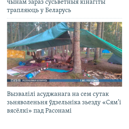
чынам зараз сусьветныя кінагіты
трапляюць у Беларусь
Вызвалілі асуджанага на сем сутак
зьняволеньня ўдзельніка зьезду «Сям’і
вясёлкі» пад Расонамі