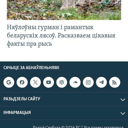
Няўлоўны гурман і рамантык
беларускіх лясоў. Расказваем цікавыя
факты пра рысь
САЧЫЦЕ ЗА АБНАЎЛЕНЬНЯМІ
РАЗЬДЗЕЛЫ САЙТУ
ІНФАРМАЦЫЯ
Радыё Свабода © 2026 РС | Усе правы захаваныя.