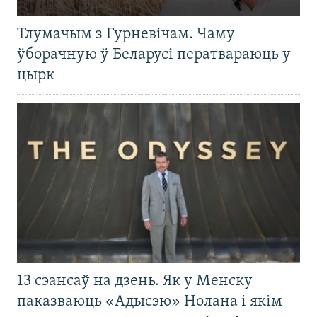
Тлумачым з Гурневічам. Чаму
ўборачную ў Беларусі ператвараюць у
цырк
13 сэансаў на дзень. Як у Менску
паказваюць «Адысэю» Нолана і якім