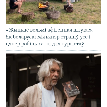
«Жыцьцё вельмі афігенная штука».
Як беларускі мільянэр страціў усё і
цяпер робіць хаткі для турыстаў