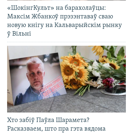
«ШокінгКульт» на барахолаўцы:
Максім Жбанкоў прэзэнтаваў сваю
новую кнігу на Кальварыйскім рынку
ў Вільні
Хто забіў Паўла Шарамета?
Расказваем, што пра гэта вядома