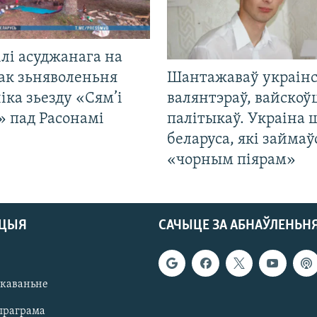
лі асуджанага на
ак зьняволеньня
Шантажаваў украінс
іка зьезду «Сям’і
валянтэраў, вайскоў
» пад Расонамі
палітыкаў. Украіна 
беларуса, які займаў
«чорным піярам»
АЦЫЯ
САЧЫЦЕ ЗА АБНАЎЛЕНЬН
якаваньне
праграма