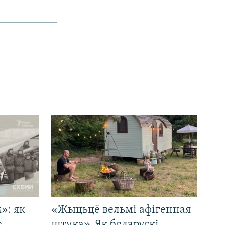
»: як
«Жыцьцё вельмі афігенная
е
штука». Як беларускі