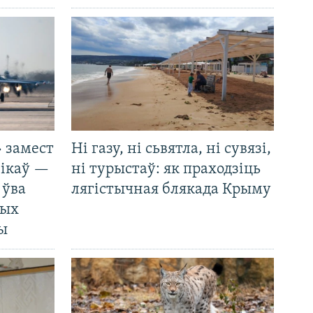
 замест
Ні газу, ні сьвятла, ні сувязі,
нікаў —
ні турыстаў: як праходзіць
 ўва
лягістычная блякада Крыму
ных
ды