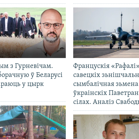
ым з Гурневічам.
Францускія «Рафалі»
борачную ў Беларусі
савецкіх зьнішчаль
араюць у цырк
сымбалічная зьмена
ўкраінскіх Паветра
сілах. Аналіз Свабо