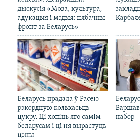
дыскусія «Мова, культура,
закладн
адукацыя і мэдыя: нябачны
Карбал
фронт за Беларусь»
Беларусь прадала ў Расею
Беларус
рэкордную колькасьць
Варшав
цукру. Ці хопіць яго самім
набор
беларусам і ці ня вырастуць
цэны