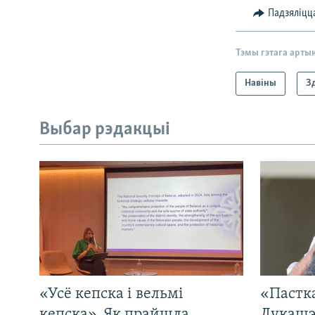
Падзяліцц
Тэмы гэтага арты
Навіны
З
Выбар рэдакцыі
«Усё кепска і вельмі
«Пастка
кепска». Як прайшла
Лукашэ