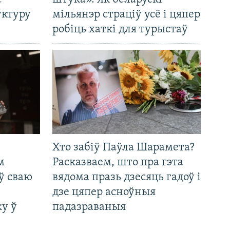
уктуру
мільянэр страціў усё і цяпер
робіць хаткі для турыстаў
Хто забіў Паўла Шарамета?
м
Расказваем, што пра гэта
ў сваю
вядома празь дзесяць гадоў і
дзе цяпер асноўныя
у ў
падазраваныя