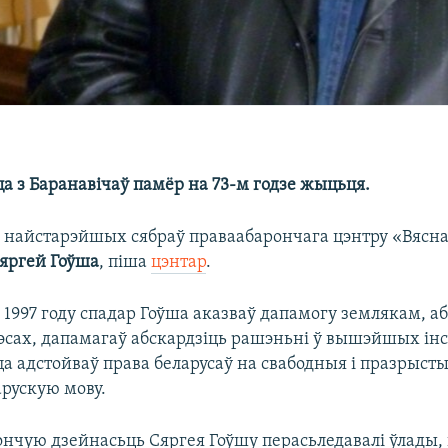
а з Баранавічаў памёр на 73-м годзе жыцьця.
з найстарэйшых сябраў праваабарончага цэнтру «Вясна
яргей Гоўша
, піша
цэнтар
.
1997 году спадар Гоўша аказваў дапамогу землякам, аб
эсах, дапамагаў абскардзіць рашэньні ў вышэйшых ін
а адстойваў права беларусаў на свабодныя і празрыст
арускую мову.
ончую дзейнасьць Сяргея Гоўшу перасьледавалі ўлады,