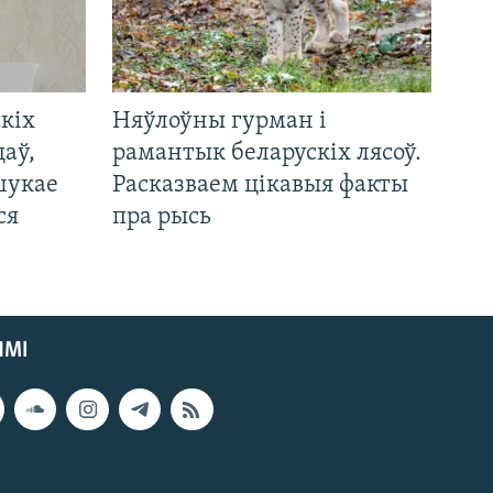
кіх
Няўлоўны гурман і
цаў,
рамантык беларускіх лясоў.
шукае
Расказваем цікавыя факты
ся
пра рысь
ЯМІ