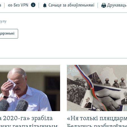
а
Без VPN
Сачыце за абнаўленьнямі
Друкаваць
кулу
дарэньні
 2020-га» зрабіла
«Ня толькі пляцдарм
нку геапалітычным
Беларусь разбудоўва