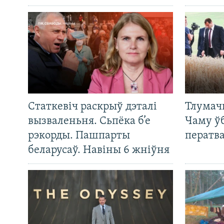
Статкевіч раскрыў дэталі
Тлумач
вызваленьня. Сьпёка б’е
Чаму ў
рэкорды. Пашпарты
ператв
беларусаў. Навіны 6 жніўня