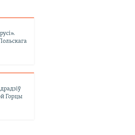
усі».
Польскага
адрадзіў
ой Горцы