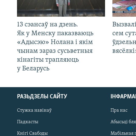
13 сэансаў на дзень.
Вызвалі
Як у Менску паказваюць
сем сут
«Адысэю» Нолана і якім
ўдзельн
чынам зараз сусьветныя
вясёлкі
кінагіты трапляюць
у Беларусь
РАЗЬДЗЕЛЫ САЙТУ
ІНФАРМ
Стужка навінаў
Пра нас
Падкасты
Абысьці бл
Кнігі Свабоды
Мабільная 