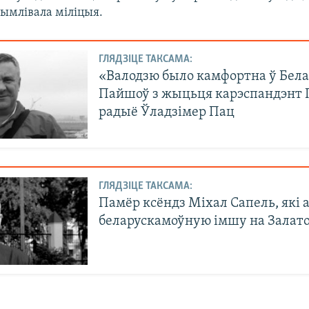
рымлівала міліцыя.
ГЛЯДЗІЦЕ ТАКСАМА:
«Валодзю было камфортна ў Белар
Пайшоў з жыцьця карэспандэнт 
радыё Ўладзімер Пац
ГЛЯДЗІЦЕ ТАКСАМА:
Памёр ксёндз Міхал Сапель, які 
беларускамоўную імшу на Залат