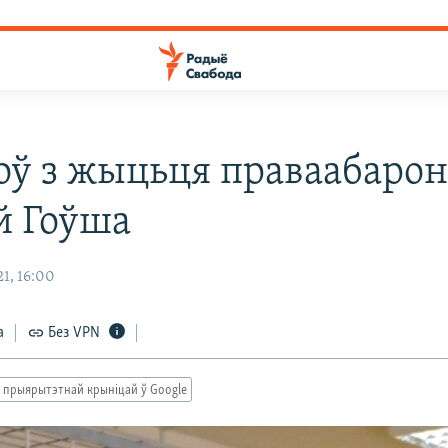
ў з жыцьця праваабаро
й Гоўша
1, 16:00
а
Без VPN
 прыярытэтнай крыніцай ў Google