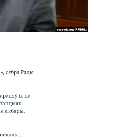
», сябра Рады
араняў іх на
станцыях.
ыя выбары,
 некалькі