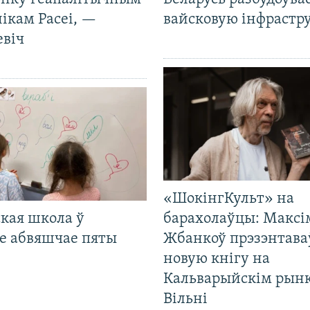
ікам Расеі, —
вайсковую інфрастр
евіч
«ШокінгКульт» на
кая школа ў
барахолаўцы: Максі
е абвяшчае пяты
Жбанкоў прэзэнтава
новую кнігу на
Кальварыйскім рынк
Вільні