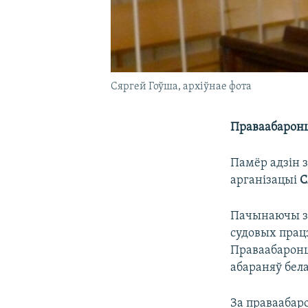
Сяргей Гоўша, архіўнае фота
Праваабаронц
Памёр адзін 
арганізацыі
С
Пачынаючы з 
судовых прац
Праваабаронц
абараняў бел
За праваабар