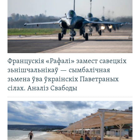
Францускія «Рафалі» замест савецкіх
зьнішчальнікаў — сымбалічная
зьмена ўва ўкраінскіх Паветраных
сілах. Аналіз Свабоды