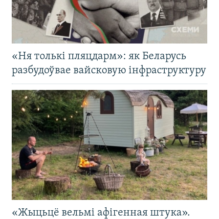
«Ня толькі пляцдарм»: як Беларусь
разбудоўвае вайсковую інфраструктуру
«Жыцьцё вельмі афігенная штука».