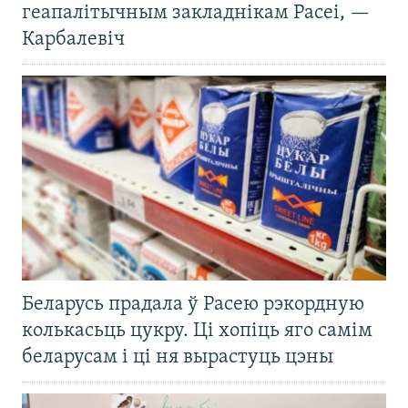
геапалітычным закладнікам Расеі, —
Карбалевіч
Беларусь прадала ў Расею рэкордную
колькасьць цукру. Ці хопіць яго самім
беларусам і ці ня вырастуць цэны