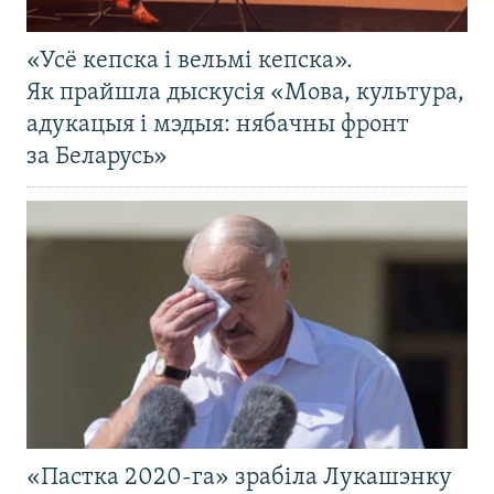
«Усё кепска і вельмі кепска».
Як прайшла дыскусія «Мова, культура,
адукацыя і мэдыя: нябачны фронт
за Беларусь»
«Пастка 2020-га» зрабіла Лукашэнку