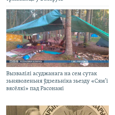
Вызвалілі асуджанага на сем сутак
зьняволеньня ўдзельніка зьезду «Сям’і
вясёлкі» пад Расонамі