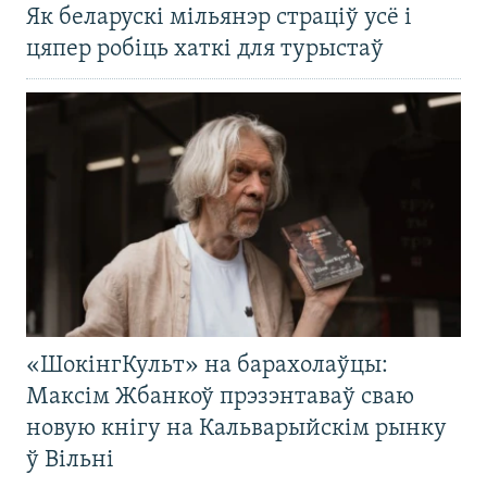
Як беларускі мільянэр страціў усё і
цяпер робіць хаткі для турыстаў
«ШокінгКульт» на барахолаўцы:
Максім Жбанкоў прэзэнтаваў сваю
новую кнігу на Кальварыйскім рынку
ў Вільні