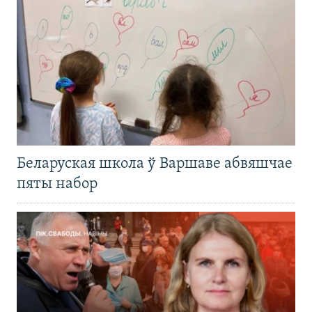
Беларуская школа ў Варшаве абвяшчае
пяты набор