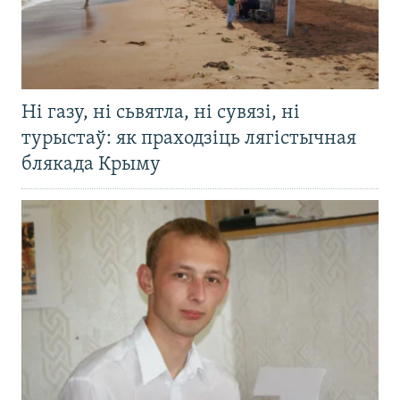
Ні газу, ні сьвятла, ні сувязі, ні
турыстаў: як праходзіць лягістычная
блякада Крыму