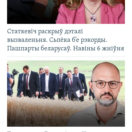
Статкевіч раскрыў дэталі
вызваленьня. Сьпёка б’е рэкорды.
Пашпарты беларусаў. Навіны 6 жніўня