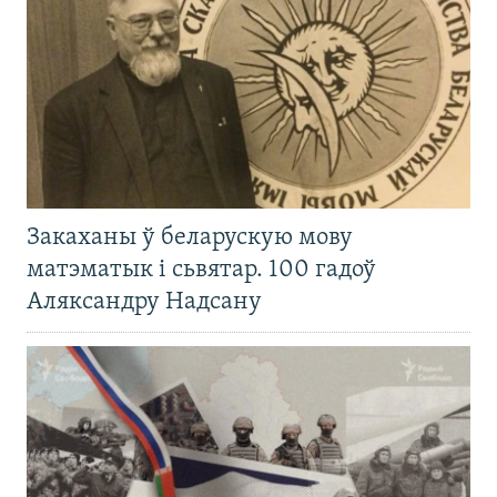
Закаханы ў беларускую мову
матэматык і сьвятар. 100 гадоў
Аляксандру Надсану