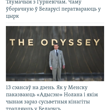
Тлумачым з Гурневічам. Чаму
ўборачную ў Беларусі ператвараюць у
цырк
13 сэансаў на дзень. Як у Менску
паказваюць «Адысэю» Нолана і якім
чынам зараз сусьветныя кінагіты
трапляюць у Беларусь