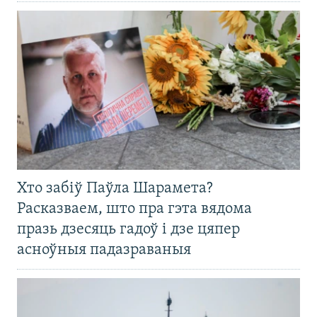
Хто забіў Паўла Шарамета?
Расказваем, што пра гэта вядома
празь дзесяць гадоў і дзе цяпер
асноўныя падазраваныя