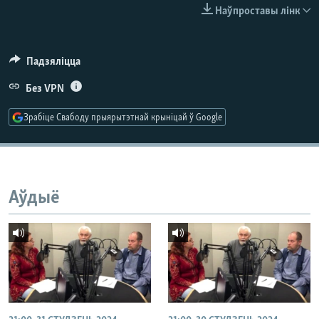
КУЛЬТУРА
МОВА
Наўпроставы лінк
КАЛЯНДАР
НА ХВАЛЯХ СВАБОДЫ
Падзяліцца
Без VPN
Зрабіце Свабоду прыярытэтнай крыніцай ў Google
Аўдыё