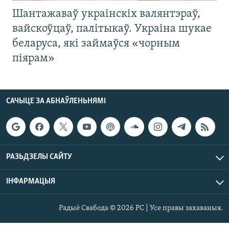
Шантажаваў украінскіх валянтэраў,
вайскоўцаў, палітыкаў. Украіна шукае
беларуса, які займаўся «чорным
піярам»
САЧЫЦЕ ЗА АБНАЎЛЕНЬНЯМІ
РАЗЬДЗЕЛЫ САЙТУ
ІНФАРМАЦЫЯ
Радыё Свабода © 2026 РС | Усе правы захаваныя.