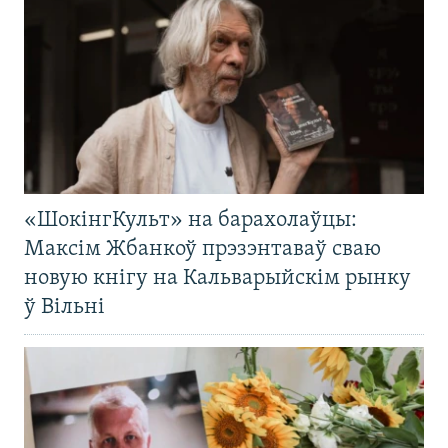
«ШокінгКульт» на барахолаўцы:
Максім Жбанкоў прэзэнтаваў сваю
новую кнігу на Кальварыйскім рынку
ў Вільні