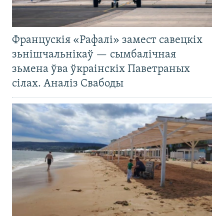
Францускія «Рафалі» замест савецкіх
зьнішчальнікаў — сымбалічная
зьмена ўва ўкраінскіх Паветраных
сілах. Аналіз Свабоды