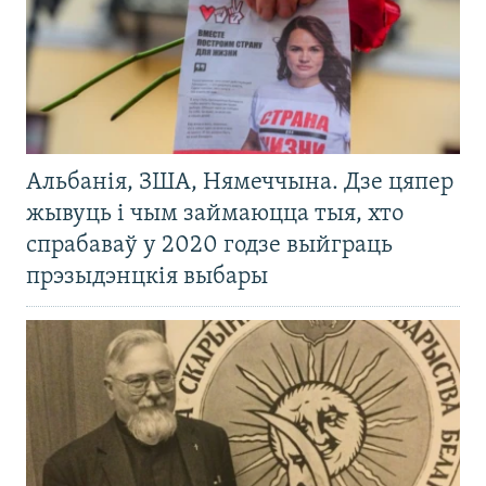
Альбанія, ЗША, Нямеччына. Дзе цяпер
жывуць і чым займаюцца тыя, хто
спрабаваў у 2020 годзе выйграць
прэзыдэнцкія выбары