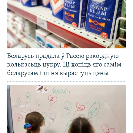
Беларусь прадала ў Расею рэкордную
колькасьць цукру. Ці хопіць яго самім
беларусам і ці ня вырастуць цэны