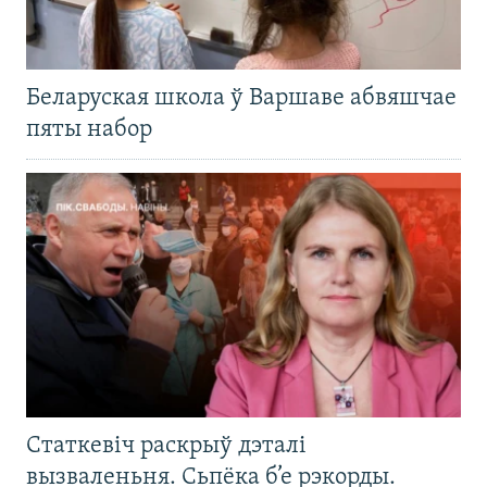
Беларуская школа ў Варшаве абвяшчае
пяты набор
Статкевіч раскрыў дэталі
вызваленьня. Сьпёка б’е рэкорды.