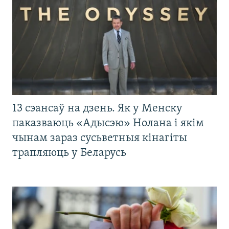
13 сэансаў на дзень. Як у Менску
паказваюць «Адысэю» Нолана і якім
чынам зараз сусьветныя кінагіты
трапляюць у Беларусь