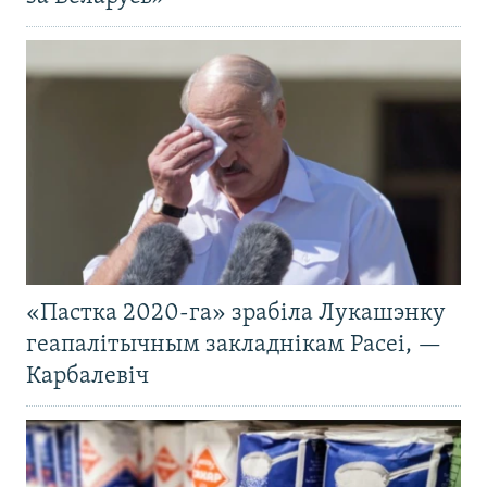
«Пастка 2020-га» зрабіла Лукашэнку
геапалітычным закладнікам Расеі, —
Карбалевіч