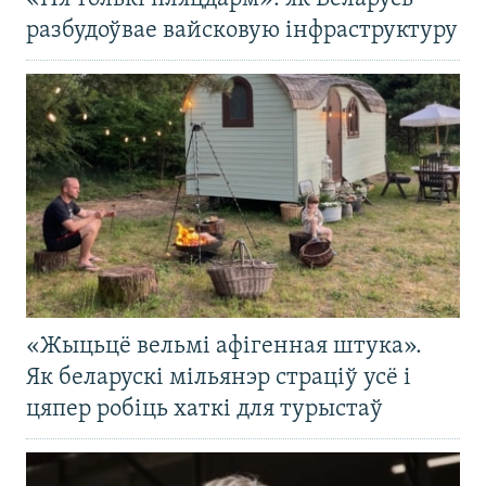
разбудоўвае вайсковую інфраструктуру
«Жыцьцё вельмі афігенная штука».
Як беларускі мільянэр страціў усё і
цяпер робіць хаткі для турыстаў