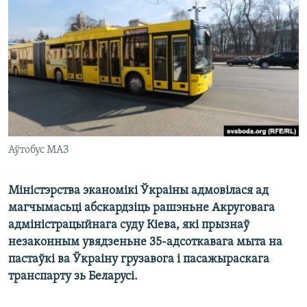
КУЛЬТУРА
МОВА
КАЛЯНДАР
НА ХВАЛЯХ СВАБОДЫ
Аўтобус МАЗ
Міністэрства эканомікі Ўкраіны адмовілася ад
магчымасьці абскардзіць рашэньне Акруговага
адміністрацыйнага суду Кіева, які прызнаў
незаконным увядзеньне 35-адсоткавага мыта на
пастаўкі ва Ўкраіну грузавога і пасажыраскага
транспарту зь Беларусі.