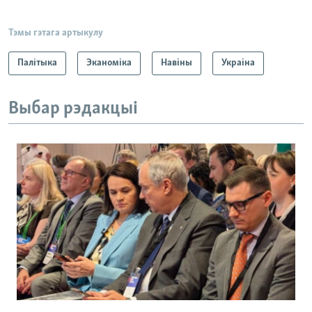
Тэмы гэтага артыкулу
Палітыка
Эканоміка
Навіны
Украіна
Выбар рэдакцыі