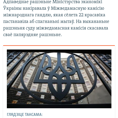
Адпаведнае рашэньне Міністэрства эканомікі
Ўкраіны накіравала ў Міжведамасную камісію
міжнароднага гандлю, якая сёлета 22 красавіка
пастанавіла аб спагнаньні мытаў. На выкананьне
рашэньня суду міжведамасная камісія скасавала
сваё папярэдняе рашэньне.
ГЛЯДЗІЦЕ ТАКСАМА: