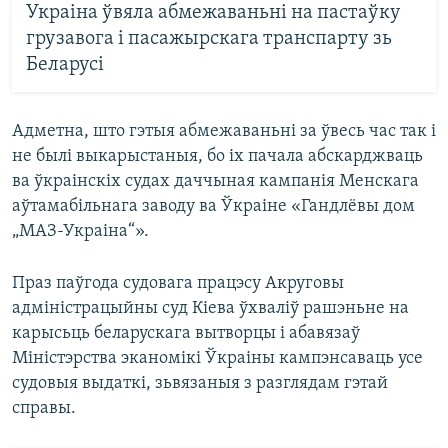
Украіна ўвяла абмежаваньні на пастаўку
грузавога і пасажырскага транспарту зь
Беларусі
Адметна, што гэтыя абмежаваньні за ўвесь час так і
не былі выкарыстаныя, бо іх пачала абскарджваць
ва ўкраінскіх судах даччыная кампанія Менскага
аўтамабільнага заводу ва Ўкраіне «Гандлёвы дом
„МАЗ-Украіна“».
Праз паўгода судовага працэсу Акруговы
адміністрацыйны суд Кіева ўхваліў рашэньне на
карысьць беларускага вытворцы і абавязаў
Міністэрства эканомікі Ўкраіны кампэнсаваць усе
судовыя выдаткі, зьвязаныя з разглядам гэтай
справы.