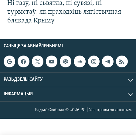
Ні газу, ні сьвятла, ні сувязі, ні
турыстаў: як праходзіць лягістычная
блякада Крыму
САЧЫЦЕ ЗА АБНАЎЛЕНЬНЯМІ
РАЗЬДЗЕЛЫ САЙТУ
ІНФАРМАЦЫЯ
Радыё Свабода © 2026 РС | Усе правы захаваныя.