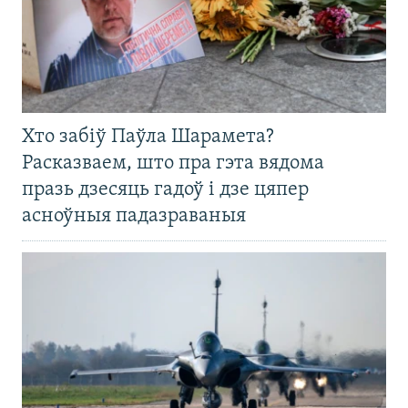
Хто забіў Паўла Шарамета?
Расказваем, што пра гэта вядома
празь дзесяць гадоў і дзе цяпер
асноўныя падазраваныя