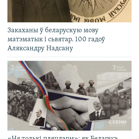
Закаханы ў беларускую мову
матэматык і сьвятар. 100 гадоў
Аляксандру Надсану
«Ня толькі пляцдарм»: як Беларусь