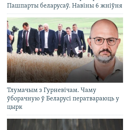
Пашпарты беларусаў. Навіны 6 жніўня
Тлумачым з Гурневічам. Чаму
ўборачную ў Беларусі ператвараюць у
цырк