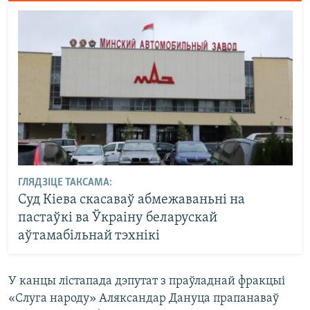
ГЛЯДЗІЦЕ ТАКСАМА:
Суд Кіева скасаваў абмежаваньні на
пастаўкі ва Ўкраіну беларускай
аўтамабільнай тэхнікі
У канцы лістапада дэпутат з праўладнай фракцыі
«Слуга народу» Аляксандар Дануца прапанаваў