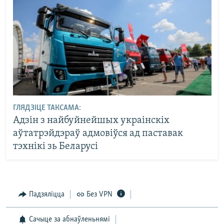
ГЛЯДЗІЦЕ ТАКСАМА:
Адзін з найбуйнейшых украінскіх
аўтатрэйдэраў адмовіўся ад паставак
тэхнікі зь Беларусі
Падзяліцца
Без VPN
Сачыце за абнаўленьнямі