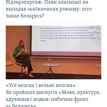
Відэарэпартаж: Плян апазыцыі на
выпадак зьнікненьня рэжыму: што
чакае Беларусь?
«Усё кепска і вельмі кепска».
Як прайшла дыскусія «Мова, культура,
адукацыя і мэдыя: нябачны фронт
за Беларусь»