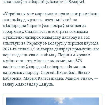
заканадаўча забараніць імпарт зь Беларусі.
«Украіна ня мае маральнага права падтрымліваць
эканоміку дзяржавы, дзеяньні якой на
міжнароднай арэне ўжо прыраўнаваныя да
тэрарызму. Спадзяюся, што страта рэжымам
Лукашэнкі чатырох мільярдаў даляраў на год
(пастаўкі ва Ўкраіну зь Беларусі ў першыя паўгода
2021-га склалі 1,9 мільярда даляраў) прымусіць яго
перагледзець сваю палітыку. Першым крокам
мусіць стаць тэрміновае вызваленьне 876
палітвязьняў, сярод якіх лідэры, якія маюць
падтрымку народу: Сяргей Ціханоўскі, Віктар
Бабарыка, Марыя Калесьнікава, Максім Знак», —
заявіў Аляксандар Дануца.