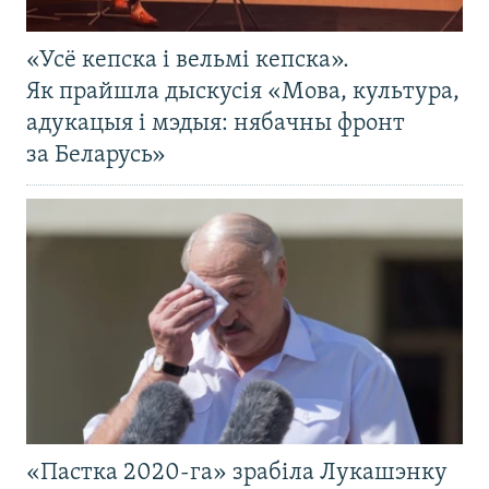
«Усё кепска і вельмі кепска».
Як прайшла дыскусія «Мова, культура,
адукацыя і мэдыя: нябачны фронт
за Беларусь»
«Пастка 2020-га» зрабіла Лукашэнку