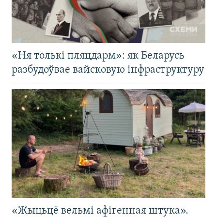
«Ня толькі пляцдарм»: як Беларусь
разбудоўвае вайсковую інфраструктуру
«Жыцьцё вельмі афігенная штука».