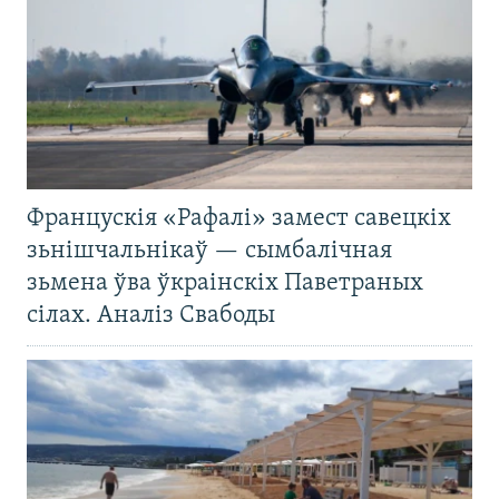
Францускія «Рафалі» замест савецкіх
зьнішчальнікаў — сымбалічная
зьмена ўва ўкраінскіх Паветраных
сілах. Аналіз Свабоды