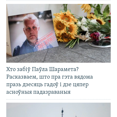
Хто забіў Паўла Шарамета?
Расказваем, што пра гэта вядома
празь дзесяць гадоў і дзе цяпер
асноўныя падазраваныя