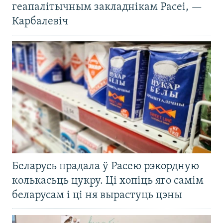
геапалітычным закладнікам Расеі, —
Карбалевіч
Беларусь прадала ў Расею рэкордную
колькасьць цукру. Ці хопіць яго самім
беларусам і ці ня вырастуць цэны