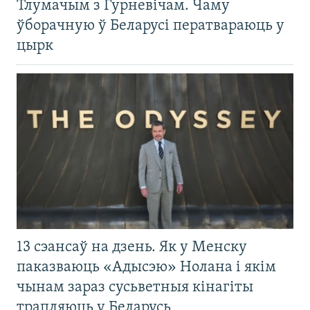
Тлумачым з Гурневічам. Чаму
ўборачную ў Беларусі ператвараюць у
цырк
13 сэансаў на дзень. Як у Менску
паказваюць «Адысэю» Нолана і якім
чынам зараз сусьветныя кінагіты
трапляюць у Беларусь