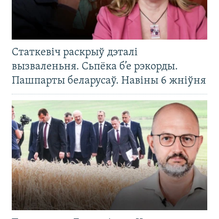
Статкевіч раскрыў дэталі
вызваленьня. Сьпёка б’е рэкорды.
Пашпарты беларусаў. Навіны 6 жніўня