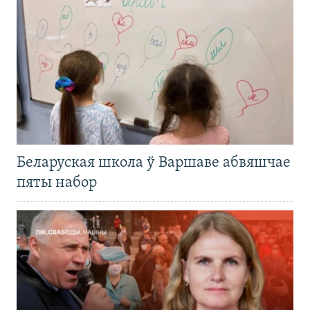
Беларуская школа ў Варшаве абвяшчае
пяты набор