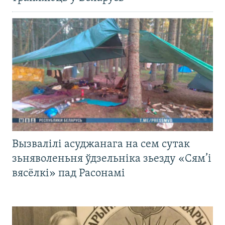
Вызвалілі асуджанага на сем сутак
зьняволеньня ўдзельніка зьезду «Сям’і
вясёлкі» пад Расонамі