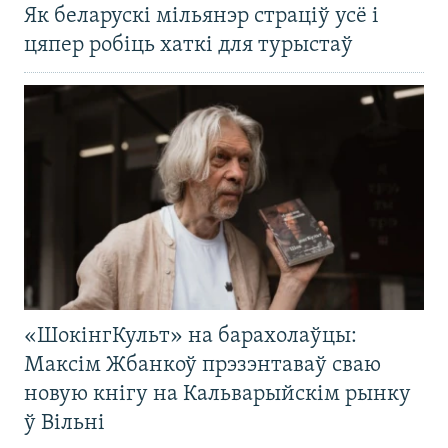
Як беларускі мільянэр страціў усё і
цяпер робіць хаткі для турыстаў
«ШокінгКульт» на барахолаўцы:
Максім Жбанкоў прэзэнтаваў сваю
новую кнігу на Кальварыйскім рынку
ў Вільні