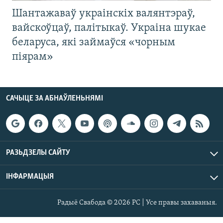
Шантажаваў украінскіх валянтэраў,
вайскоўцаў, палітыкаў. Украіна шукае
беларуса, які займаўся «чорным
піярам»
САЧЫЦЕ ЗА АБНАЎЛЕНЬНЯМІ
РАЗЬДЗЕЛЫ САЙТУ
ІНФАРМАЦЫЯ
Радыё Свабода © 2026 РС | Усе правы захаваныя.