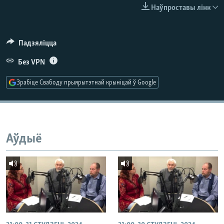
КУЛЬТУРА
МОВА
Наўпроставы лінк
КАЛЯНДАР
НА ХВАЛЯХ СВАБОДЫ
Падзяліцца
Без VPN
Зрабіце Свабоду прыярытэтнай крыніцай ў Google
Аўдыё