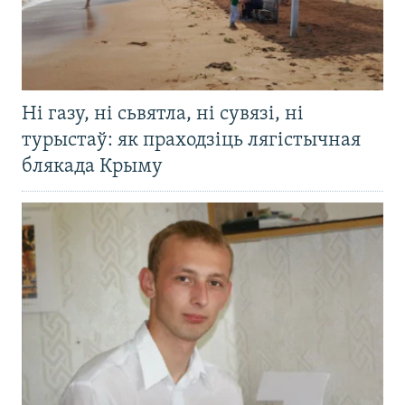
Ні газу, ні сьвятла, ні сувязі, ні
турыстаў: як праходзіць лягістычная
блякада Крыму