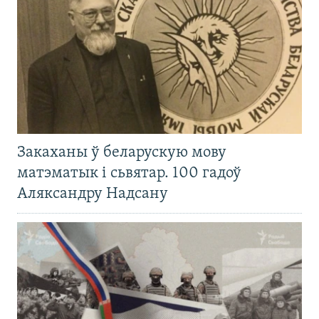
Закаханы ў беларускую мову
матэматык і сьвятар. 100 гадоў
Аляксандру Надсану