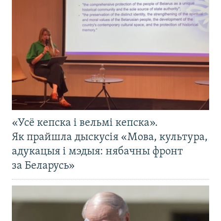
«Усё кепска і вельмі кепска».
Як прайшла дыскусія «Мова, культура,
адукацыя і мэдыя: нябачны фронт
за Беларусь»