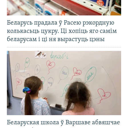
Беларусь прадала ў Расею рэкордную
колькасьць цукру. Ці хопіць яго самім
беларусам і ці ня вырастуць цэны
Беларуская школа ў Варшаве абвяшчае