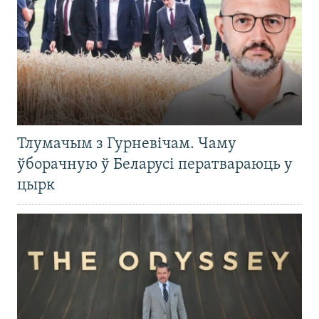
Тлумачым з Гурневічам. Чаму
ўборачную ў Беларусі ператвараюць у
цырк