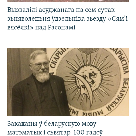
Вызвалілі асуджанага на сем сутак
зьняволеньня ўдзельніка зьезду «Сям’і
вясёлкі» пад Расонамі
Закаханы ў беларускую мову
матэматык і сьвятар. 100 гадоў