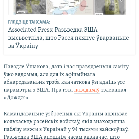
ГЛЯДЗІЦЕ ТАКСАМА:
Associated Press: Разьведка ЗША
высьветліла, што Расея плянуе ўварваньне
ва Ўкраіну
Паводле Ўшакова, дата і час правядзеньня саміту
ўжо вядомыя, але для іх афіцыйнага
абнародаваньня трэба канчаткова ўзгадніць усе
парамэтры з ЗША. Пра гэта
паведаміў
тэлеканал
«Дождж».
Камандаваньне ўзброеных сіл Украіны ацэньвае
колькасьць расейскіх войскаў, якія знаходзяцца
паблізу мяжы з Украінай у 94 тысячы вайскоўцаў.
Разьведка ЗША апошнім часам адзначае, што