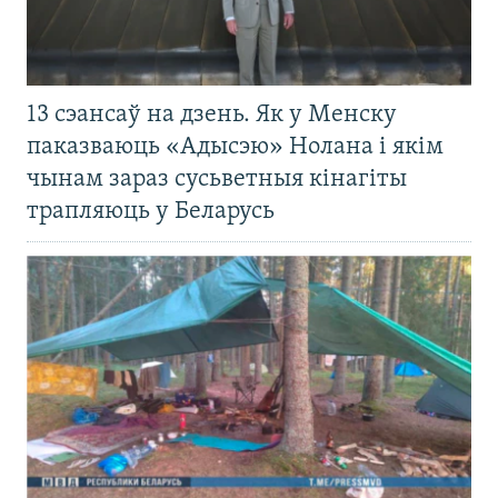
13 сэансаў на дзень. Як у Менску
паказваюць «Адысэю» Нолана і якім
чынам зараз сусьветныя кінагіты
трапляюць у Беларусь