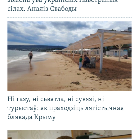
зьмена ўва ўкраінскіх Паветраных
сілах. Аналіз Свабоды
Ні газу, ні сьвятла, ні сувязі, ні
турыстаў: як праходзіць лягістычная
блякада Крыму