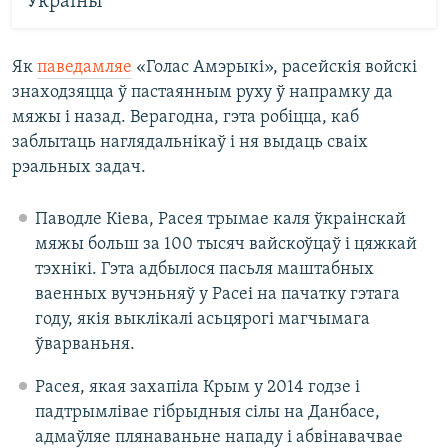
Украіны
Як
паведамляе
«Голас Амэрыкі», расейскія войскі
знаходзяцца ў пастаянным руху ў напрамку да
мяжы і назад. Верагодна, гэта робіцца, каб
заблытаць наглядальнікаў і ня выдаць сваіх
рэальных задач.
Паводле Кіева, Расея трымае каля ўкраінскай
мяжы больш за 100 тысяч вайскоўцаў і цяжкай
тэхнікі. Гэта адбылося пасьля маштабных
ваенных вучэньняў у Расеі на пачатку гэтага
году, якія выклікалі асьцярогі магчымага
ўварваньня.
Расея, якая захапіла Крым у 2014 годзе і
падтрымлівае гібрыдныя сілы на Данбасе,
адмаўляе плянаваньне нападу і абвінавачвае