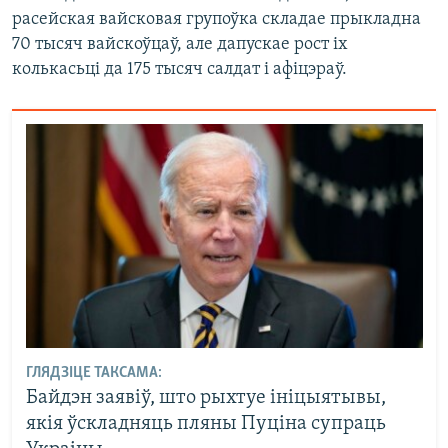
расейская вайсковая групоўка складае прыкладна
70 тысяч вайскоўцаў, але дапускае рост іх
колькасьці да 175 тысяч салдат і афіцэраў.
ГЛЯДЗІЦЕ ТАКСАМА:
Байдэн заявіў, што рыхтуе ініцыятывы,
якія ўскладняць пляны Пуціна супраць