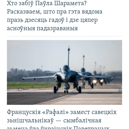
Хто забіў Паўла Шарамета?
Расказваем, што пра гэта вядома
празь дзесяць гадоў і дзе цяпер
асноўныя падазраваныя
Францускія «Рафалі» замест савецкіх
зьнішчальнікаў — сымбалічная