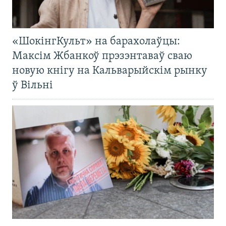
«ШокінгКульт» на барахолаўцы:
Максім Жбанкоў прэзэнтаваў сваю
новую кнігу на Кальварыйскім рынку
ў Вільні