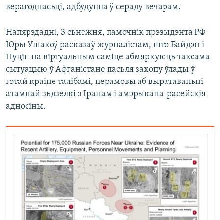
верагоднасьці, адбудуцца ў сераду вечарам.
Напярэдадні, 3 сьнежня, памочнік прэзыдэнта РФ
Юры Ушакоў расказаў журналістам, што Байдэн і
Пуцін на віртуальным саміце абмяркуюць таксама
сытуацыю ў Афганістане пасьля захопу ўлады ў
гэтай краіне талібамі, перамовы аб выратаваньні
атамнай зьдзелкі з Іранам і амэрыкана-расейскія
адносіны.