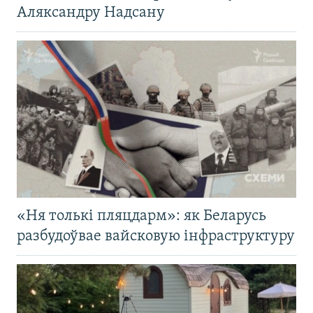
Аляксандру Надсану
«Ня толькі пляцдарм»: як Беларусь
разбудоўвае вайсковую інфраструктуру