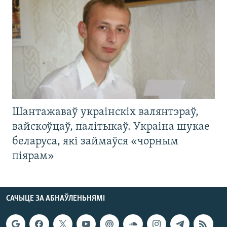
Шантажаваў украінскіх валянтэраў,
вайскоўцаў, палітыкаў. Украіна шукае
беларуса, які займаўся «чорным
піярам»
САЧЫЦЕ ЗА АБНАЎЛЕНЬНЯМІ