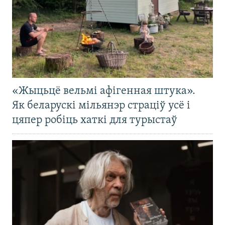
«Жыцьцё вельмі афігенная штука».
Як беларускі мільянэр страціў усё і
цяпер робіць хаткі для турыстаў