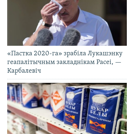
«Пастка 2020-га» зрабіла Лукашэнку
геапалітычным закладнікам Расеі, —
Карбалевіч