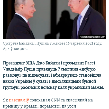
КУЛЬТУРА
МОВА
КАЛЯНДАР
НА ХВАЛЯХ СВАБОДЫ
Сустрэча Байдэна і Пуціна ў Жэнэве 16 чэрвеня 2021 году.
Архіўнае фота
Прэзыдэнт ЗША Джо Байдэн і прэзыдэнт Расеі
Ўладзімір Пуцін правядуць 7 сьнежня «доўгую
размову» па відэасувязі і абмяркуюць становішча
вакол Украіны ў сувязі з дысьлякацыяй буйной
групоўкі расейскіх войскаў каля ўкраінскай мяжы.
Як
паведаміў
тэлеканал CNN са спасылкай на
крыніцу ў Крамлі, перамовы, па ўсёй