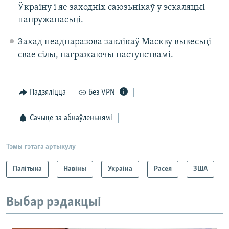
Ўкраіну і яе заходніх саюзьнікаў у эскаляцыі
напружанасьці.
Захад неаднаразова заклікаў Маскву вывесьці
свае сілы, пагражаючы наступствамі.
Падзяліцца
Без VPN
Сачыце за абнаўленьнямі
Тэмы гэтага артыкулу
Палітыка
Навіны
Украіна
Расея
ЗША
Выбар рэдакцыі