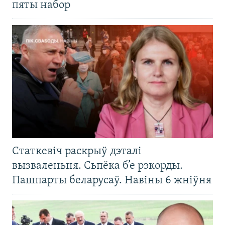
пяты набор
Статкевіч раскрыў дэталі
вызваленьня. Сьпёка б’е рэкорды.
Пашпарты беларусаў. Навіны 6 жніўня