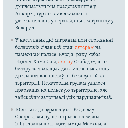
дыпляматычным прадстаўніцтве ў
Анкары, турэцкія авіякампаніі
ўдзельнічаюць у перакіданьні мігрантаў у
Беларусь.
У наступныя дні мігранты пры спрыяньні
беларускіх сілавікоў сталі
лягерам
на
памежнай паласе. Курд з Іраку Рэбаз
Наджм Хама Саід
сказаў
Свабодзе, што
беларуская міліцыя дапамагае высякаць
дрэвы для вогнішчаў на беларускай жа
тэрыторыі. Некаторым групам удалося
прарвацца на польскую тэрыторыю, але
вайскоўцы затрымалі ўсіх парушальнікаў.
10 лістапада эўрадэпутат Радаслаў
Сікорскі заявіў, што крызіс на мяжы
ініцыяваны пры падтрымцы Масквы, а