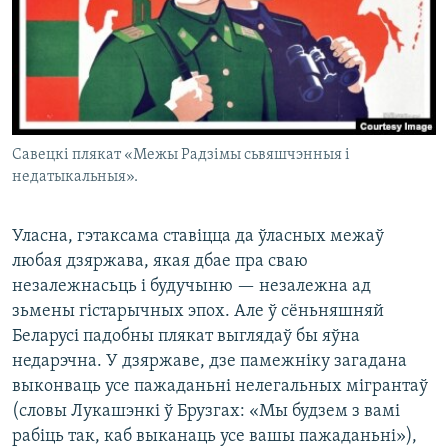
Савецкі плякат «Межы Радзімы сьвяшчэнныя і
недатыкальныя».
Уласна, гэтаксама ставіцца да ўласных межаў
любая дзяржава, якая дбае пра сваю
незалежнасьць і будучыню — незалежна ад
зьмены гістарычных эпох. Але ў сёньняшняй
Беларусі падобны плякат выглядаў бы яўна
недарэчна. У дзяржаве, дзе памежніку загадана
выконваць усе пажаданьні нелегальных мігрантаў
(словы Лукашэнкі ў Брузгах: «Мы будзем з вамі
рабіць так, каб выканаць усе вашы пажаданьні»),