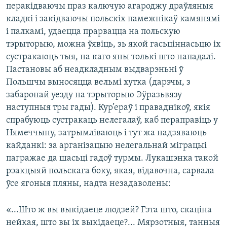
перакідваючы праз калючую агароджу драўляныя
кладкі і закідваючы польскіх памежнікаў камянямі
і палкамі, удаецца прарвацца на польскую
тэрыторыю, можна ўявіць, зь якой гасьціннасьцю іх
сустракаюць тыя, на каго яны толькі што нападалі.
Пастановы аб неадкладным выдварэньні ў
Польшчы выносяцца вельмі хутка (дарэчы, з
забаронай уезду на тэрыторыю Эўразьвязу
наступныя тры гады). Кур’ераў і праваднікоў, якія
спрабуюць сустракаць нелегалаў, каб пераправіць у
Нямеччыну, затрымліваюць і тут жа надзяваюць
кайданкі: за арганізацыю нелегальнай міграцыі
пагражае да шасьці гадоў турмы. Лукашэнка такой
рэакцыяй польскага боку, якая, відавочна, сарвала
ўсе ягоныя пляны, надта незадаволены:
«...Што ж вы выкідаеце людзей? Гэта што, скаціна
нейкая, што вы іх выкідаеце?... Мярзотныя, танныя