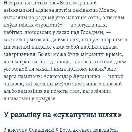
Назіраючы за тым, як «Боінгі» ірацкай
авіякампаніі адзін за другім пакідаюць Менск,
вывозячы на радзіму ўжо нават ня сотні, а тысячы
няўдачлівых «турыстаў» — прастуджаных,
пабітых, зьмерзлых у лясах пад Горадняй, —
міжволі прыходзіш да высновы, што ўся апэрацыя з
мігрантамі пакрысе сама сабой набліжаецца да
завяршэньня. Бо які можа быць мігранцкі крызіс,
калі мігранты зьяжджаюць, калі іх з кожным днём
усё меней ля мяжы і няма прытоку новых? Але
варта памятаць: Аляксандар Лукашэнка — ня той
чалавек, які здольны моўчкі зьмірыцца з паразай
альбо адмовіцца ад помсты тым, каго лічыць
вінаватымі ў крыўдзе.
У разьліку на «сухапутны шлях»
З выступу Лукашэнкі ў Брузгах сьвет даведаўся,