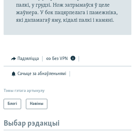
палкі, у грудзі. Нож затрымаўся ў целе
жаўнера. У бок пацярпелага і памежніка,
які дапамагаў яму, кідалі палкі і камяні.
Падзяліцца
Без VPN
Сачыце за абнаўленьнямі
Тэмы гэтага артыкулу
Блогі
Навіны
Выбар рэдакцыі