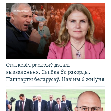
Статкевіч раскрыў дэталі
вызваленьня. Сьпёка б’е рэкорды.
Пашпарты беларусаў. Навіны 6 жніўня