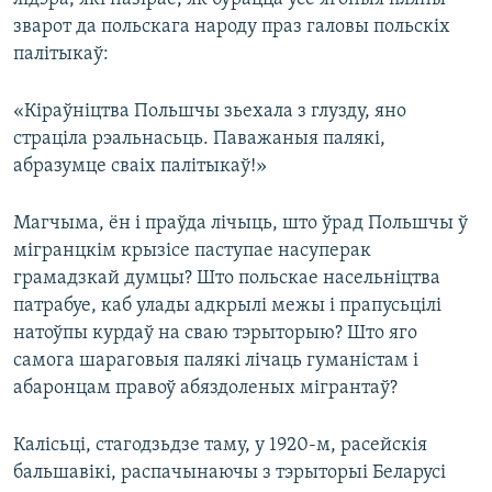
зварот да польскага народу праз галовы польскіх
палітыкаў:
«Кіраўніцтва Польшчы зьехала з глузду, яно
страціла рэальнасьць. Паважаныя палякі,
абразумце сваіх палітыкаў!»
Магчыма, ён і праўда лічыць, што ўрад Польшчы ў
мігранцкім крызісе паступае насуперак
грамадзкай думцы? Што польскае насельніцтва
патрабуе, каб улады адкрылі межы і прапусьцілі
натоўпы курдаў на сваю тэрыторыю? Што яго
самога шараговыя палякі лічаць гуманістам і
абаронцам правоў абяздоленых мігрантаў?
Калісьці, стагодзьдзе таму, у 1920-м, расейскія
бальшавікі, распачынаючы з тэрыторыі Беларусі