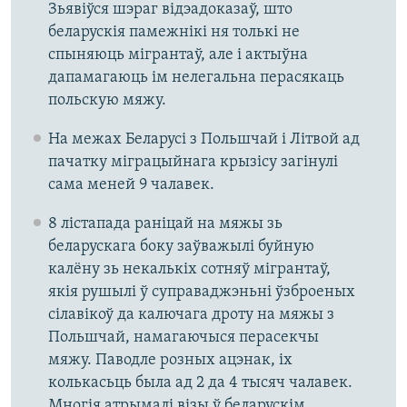
Зьявіўся шэраг відэадоказаў, што
беларускія памежнікі ня толькі не
спыняюць мігрантаў, але і актыўна
дапамагаюць ім нелегальна перасякаць
польскую мяжу.
На межах Беларусі з Польшчай і Літвой ад
пачатку міграцыйнага крызісу загінулі
сама меней 9 чалавек.
8 лістапада раніцай на мяжы зь
беларускага боку заўважылі буйную
калёну зь некалькіх сотняў мігрантаў,
якія рушылі ў суправаджэньні ўзброеных
сілавікоў да калючага дроту на мяжы з
Польшчай, намагаючыся перасекчы
мяжу. Паводле розных ацэнак, іх
колькасьць была ад 2 да 4 тысяч чалавек.
Многія атрымалі візы ў беларускім