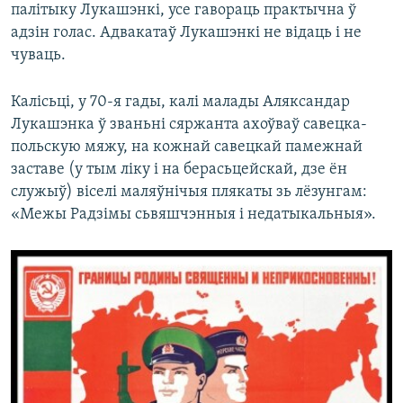
палітыку Лукашэнкі, усе гавораць практычна ў
адзін голас. Адвакатаў Лукашэнкі не відаць і не
чуваць.
Калісьці, у 70-я гады, калі малады Аляксандар
Лукашэнка ў званьні сяржанта ахоўваў савецка-
польскую мяжу, на кожнай савецкай памежнай
заставе (у тым ліку і на берасьцейскай, дзе ён
служыў) віселі маляўнічыя плякаты зь лёзунгам:
«Межы Радзімы сьвяшчэнныя і недатыкальныя».