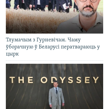
Тлумачым з Гурневічам. Чаму
ўборачную ў Беларусі ператвараюць у
цырк