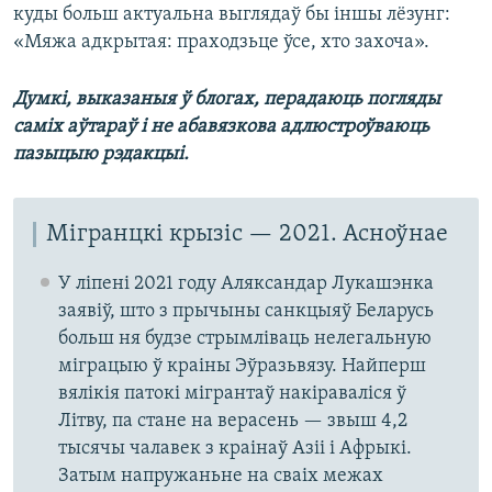
куды больш актуальна выглядаў бы іншы лёзунг:
«Мяжа адкрытая: праходзьце ўсе, хто захоча».
Думкі, выказаныя ў блогах, перадаюць погляды
саміх аўтараў і не абавязкова адлюстроўваюць
пазыцыю рэдакцыі.
Мігранцкі крызіс — 2021. Асноўнае
У ліпені 2021 году Аляксандар Лукашэнка
заявіў, што з прычыны санкцыяў Беларусь
больш ня будзе стрымліваць нелегальную
міграцыю ў краіны Эўразьвязу. Найперш
вялікія патокі мігрантаў накіраваліся ў
Літву, па стане на верасень — звыш 4,2
тысячы чалавек з краінаў Азіі і Афрыкі.
Затым напружаньне на сваіх межах