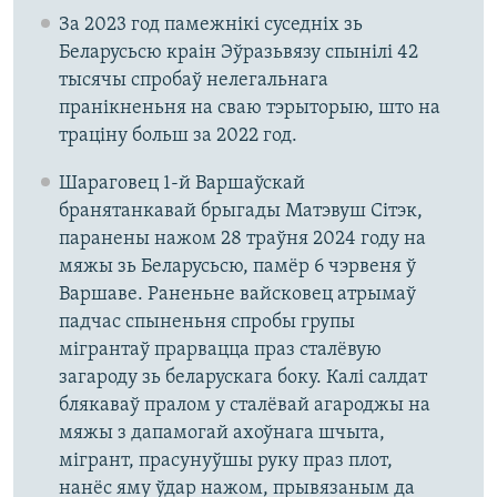
За 2023 год памежнікі суседніх зь
Беларусьсю краін Эўразьвязу спынілі 42
тысячы спробаў нелегальнага
пранікненьня на сваю тэрыторыю, што на
траціну больш за 2022 год.
Шараговец 1-й Варшаўскай
бранятанкавай брыгады Матэвуш Сітэк,
паранены нажом 28 траўня 2024 году на
мяжы зь Беларусьсю, памёр 6 чэрвеня ў
Варшаве. Раненьне вайсковец атрымаў
падчас спыненьня спробы групы
мігрантаў прарвацца праз сталёвую
загароду зь беларускага боку. Калі салдат
блякаваў пралом у сталёвай агароджы на
мяжы з дапамогай ахоўнага шчыта,
мігрант, прасунуўшы руку праз плот,
нанёс яму ўдар нажом, прывязаным да