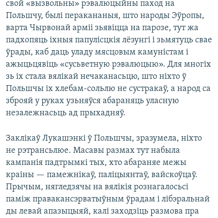
свой «вызвольны» рэвалюцыйны паход на
Польшчу, былі перакананыя, што народы Эўропы,
варта Чырвонай арміі зьявіцца на парозе, тут жа
падхопяць іхныя папулісцкія лёзунгі і зьмятуць свае
ўрады, каб даць уладу мясцовым камуністам і
ажыцьцявіць «сусьветную рэвалюцыю». Для многіх
зь іх стала вялікай нечаканасьцю, што ніхто ў
Польшчы іх хлебам-сольлю не сустракаў, а народ са
зброяй у руках узьняўся абараняць уласную
незалежнасьць ад прыхадняў.
Заклікаў Лукашэнкі ў Польшчы, зразумела, ніхто
не рэтрансьлюе. Масавы размах тут набыла
кампанія падтрымкі тых, хто абараняе межы
краіны — памежнікаў, паліцыянтаў, вайскоўцаў.
Прычым, нягледзячы на вялікія рознагалосьсі
паміж правакансэрватыўным ўрадам і лібэральнай
ды левай апазыцыяй, калі заходзіць размова пра