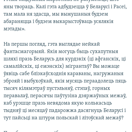
яны твораць. Калі гэта адбудзецца ў Беларусі і Расеі,
там мала ня здасца, мы вымушаныя будзем
абараняцца і будзем выкарыстоўваць усялякія
мэтады».
На першы погляд, гэта выглядае нейкай
фантасмагорыяй. Якія могуць быць сухапутныя
шляхі празь Беларусь для курдзкіх (ці афганскіх, ці
самалійскіх, ці емэнскіх) мігрантаў? Вы можаце
ўявіць сабе блізкаўсходнія караваны, нагружаныя
зброяй і выбухоўкай, якія мусяць пераадолець пяць
тысяч кілямэтраў пустэльняў, стэпаў, горных
перавалаў, перасячы паўтузіна дзяржаўных межаў,
каб урэшце празь невядома якую колькасьць
тыдняў ці месяцаў падарожжа дасягнуць Беларусі і
тут пайсьці на штурм польскай і літоўскай межаў?