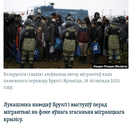
КУЛЬТУРА
МОВА
КАЛЯНДАР
НА ХВАЛЯХ СВАБОДЫ
Беларускія сілавікі ахоўваюць лягер мігрантаў каля
памежнага пераходу Брузгі-Кузьніца, 18 лістапада 2021
году.
Лукашэнка наведаў Брузгі і выступіў перад
мігрантамі на фоне яўнага згасаньня мігранцкага
крызісу.