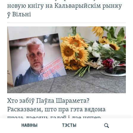
новую кнігу на Кальварыйскім рынку
ў Вільні
Хто забіў Паўла Шарамета?
Расказваем, што пра гэта вядома
празь дзесяць гадоў і дзе цяпер
НАВІНЫ
ТЭСТЫ
асноўныя падазраваныя