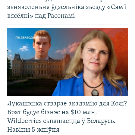
зьняволеньня ўдзельніка зьезду «Сям’і
вясёлкі» пад Расонамі
Лукашэнка стварае акадэмію для Колі?
Брат будуе бізнэс на $10 млн.
Wildberries сьпяшаецца ў Беларусь.
Навіны 5 жніўня