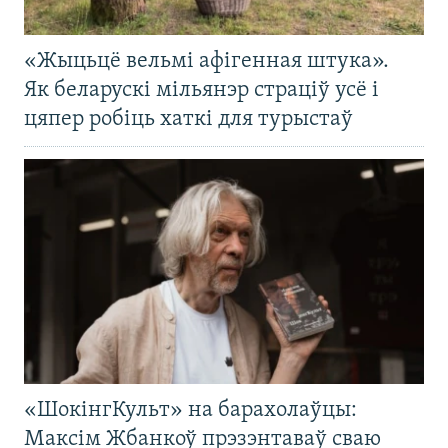
«Жыцьцё вельмі афігенная штука».
Як беларускі мільянэр страціў усё і
цяпер робіць хаткі для турыстаў
«ШокінгКульт» на барахолаўцы:
Максім Жбанкоў прэзэнтаваў сваю