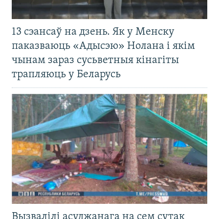
13 сэансаў на дзень. Як у Менску
паказваюць «Адысэю» Нолана і якім
чынам зараз сусьветныя кінагіты
трапляюць у Беларусь
Вызвалілі асуджанага на сем сутак