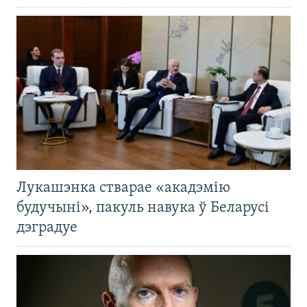
Лукашэнка стварае «акадэмію
будучыні», пакуль навука ў Беларусі
дэградуе