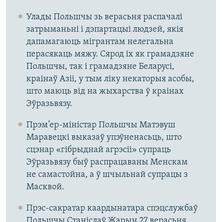
Улады Польшчы зь верасьня распачалі
затрыманьні і дэпартацыі людзей, якія
дапамагаюць мігрантам нелегальна
перасякаць мяжу. Сярод іх як грамадзяне
Польшчы, так і грамадзяне Беларусі,
краінаў Азіі, у тым ліку некаторыя асобы,
што маюць від на жыхарства ў краінах
Эўразьвязу.
Прэм’ер-міністар Польшчы Матэвуш
Маравецкі выказаў упэўненасьць, што
сцэнар «гібрыднай агрэсіі» супраць
Эўразьвязу быў распрацаваны Менскам
не самастойна, а ў шчыльнай супрацы з
Масквой.
Прэс-сакратар каардынатара спэцслужбаў
Польшчы Станіслаў Жарын 27 верасьня