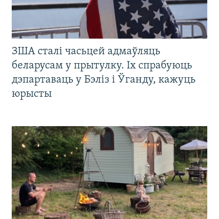
ЗША сталі часьцей адмаўляць
беларусам у прытулку. Іх спрабуюць
дэпартаваць у Бэліз і Ўганду, кажуць
юрысты