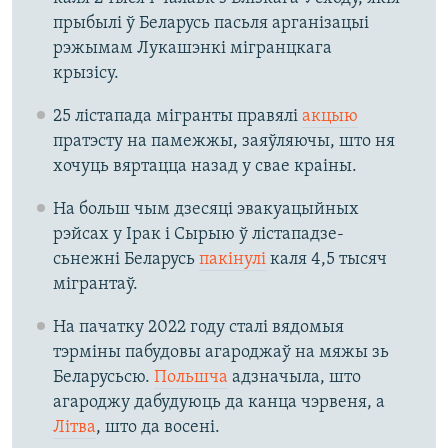
прыбылі ў Беларусь пасьля арганізацыі
рэжымам Лукашэнкі мігранцкага
крызісу.
25 лістапада мігранты правялі
акцыю
пратэсту на памежжы, заяўляючы, што ня
хочуць вяртацца назад у свае краіны.
На больш чым дзесяці эвакуацыйных
рэйсах у Ірак і Сырыю ў лістападзе-
сьнежні Беларусь
пакінулі
каля 4,5 тысяч
мігрантаў.
На пачатку 2022 году сталі вядомыя
тэрміны пабудовы агароджаў на мяжы зь
Беларусьсю.
Польшча
адзначыла, што
агароджу дабудуюць да канца чэрвеня, а
Літва
, што да восені.