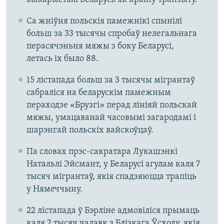
Са жніўня польскія памежнікі спынілі
больш за 33 тысячы спробаў нелегальнага
перасячэньня мяжы з боку Беларусі,
летась іх было 88.
15 лістапада больш за 3 тысячы мігрантаў
сабраліся на беларускім памежным
пераходзе «Брузгі» перад лініяй польскай
мяжы, умацаванай часовымі загародамі і
шарэнгай польскіх вайскоўцаў.
Па словах прэс-сакратара Лукашэнкі
Натальлі Эйсмант, у Беларусі агулам каля 7
тысяч мігрантаў, якія спадзяюцца трапіць
у Нямеччыну.
22 лістапада ў Бэрліне адмовіліся прымаць
каля 2 тысяч чалавк з Блізкага Ўсходу, якія