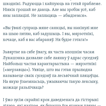
шкоднікі. Радуюцца і хайпуюць на гэтай праблеме.
Ніякіх грошай не даюць. Але мы зробім усё, каб
яны заплацілі. Не заплацяць — абыдземся».
«Вы ўвялі супраць мяне санкцыі, вы накінулі мне
на шыю пятлю, каб задушыць. І вы, мярзотнікі,
хочаце, каб я вас абараняў. Ня будзе гэтага!»
Зьвяртае на сябе ўвагу, як часта апошнім часам
Лукашэнка дазваляе сабе лаянку ў адрас суседзяў.
Найбольш частая характарыстыка — мярзотнікі
(«мерзавцы»). Уявіце, што вы гэтак прылюдна
называеце сваіх суседзяў па лесьвічнай пляцоўцы.
На якую ўзаемнасьць, ужываючы такую лексыку,
можаце разьлічваць?
І ўжо зусім скрайні крок даведзенага да гістэрыкі
лідэра, які назірае, як бурацца ўсе ягоныя пляны —