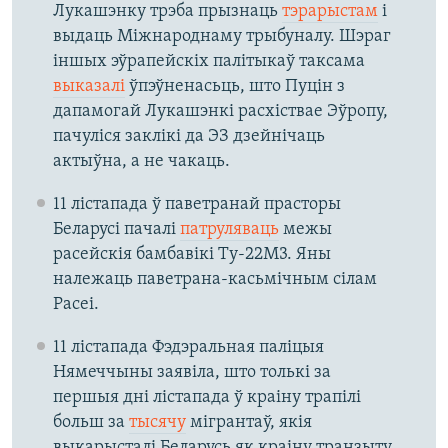
Лукашэнку трэба прызнаць
тэрарыстам
і
выдаць Міжнароднаму трыбуналу. Шэраг
іншых эўрапейскіх палітыкаў таксама
выказалі
ўпэўненасьць, што Пуцін з
дапамогай Лукашэнкі расхіствае Эўропу,
пачуліся заклікі да ЭЗ дзейнічаць
актыўна, а не чакаць.
11 лістапада ў паветранай прасторы
Беларусі пачалі
патруляваць
межы
расейскія бамбавікі Ту-22М3. Яны
належаць паветрана-касьмічным сілам
Расеі.
11 лістапада Фэдэральная паліцыя
Нямеччыны заявіла, што толькі за
першыя дні лістапада ў краіну трапілі
больш за
тысячу
мігрантаў, якія
выкарысталі Беларусь як краіну транзыту.