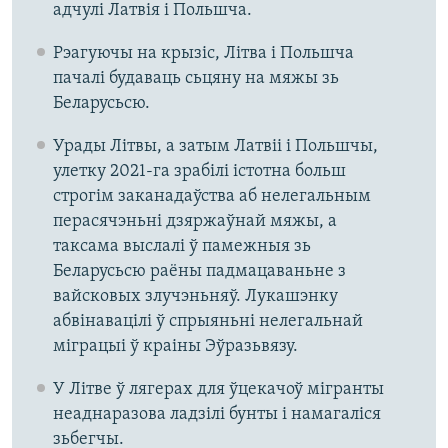
адчулі Латвія і Польшча.
Рэагуючы на крызіс, Літва і Польшча
пачалі будаваць сьцяну на мяжы зь
Беларусьсю.
Урады Літвы, а затым Латвіі і Польшчы,
улетку 2021-га зрабілі істотна больш
строгім заканадаўства аб нелегальным
перасячэньні дзяржаўнай мяжы, а
таксама выслалі ў памежныя зь
Беларусьсю раёны падмацаваньне з
вайсковых злучэньняў. Лукашэнку
абвінавацілі ў спрыяньні нелегальнай
міграцыі ў краіны Эўразьвязу.
У Літве ў лягерах для ўцекачоў мігранты
неаднаразова ладзілі бунты і намагаліся
зьбегчы.