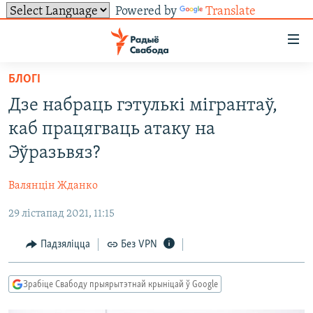
Powered by
Translate
Лінкі
ўнівэрсальнага
доступу
БЛОГІ
НАВІНЫ
Перайсьці
Дзе набраць гэтулькі мігрантаў,
да
ТОЛЬКІ НА СВАБОДЗЕ
УСЕ НАВІНЫ
каб працягваць атаку на
галоўнага
СУВЯЗЬ
ВІДЭА І ФОТА
ТЭСТЫ
зьместу
Эўразьвяз?
Перайсьці
ПАДПІСАЦЦА
ЛЮДЗІ
БЛОГІ
АБЫСЬЦІ БЛЯКАВАНЬНЕ
да
Валянцін Жданко
ПАЛІТЫКА
ГІСТОРЫЯ НА СВАБОДЗЕ
ПАДЗЯЛІЦЦА ІНФАРМАЦЫЯЙ
RSS
галоўнай
САЧЫЦЕ ЗА АБНАЎЛЕНЬНЯМІ
29 лістапад 2021, 11:15
навігацыі
ЭКАНОМІКА
ПАДКАСТЫ
ПАДКАСТЫ
Перайсьці
ВАЙНА
КНІГІ
FACEBOOK
Падзяліцца
Без VPN
да
БЕЛАРУСЫ НА ВАЙНЕ
АЎДЫЁКНІГІ
TWITTER
пошуку
Зрабіце Свабоду прыярытэтнай крыніцай ў Google
ПАЛІТВЯЗЬНІ
PREMIUM
Усе сайты РС/РСЭ