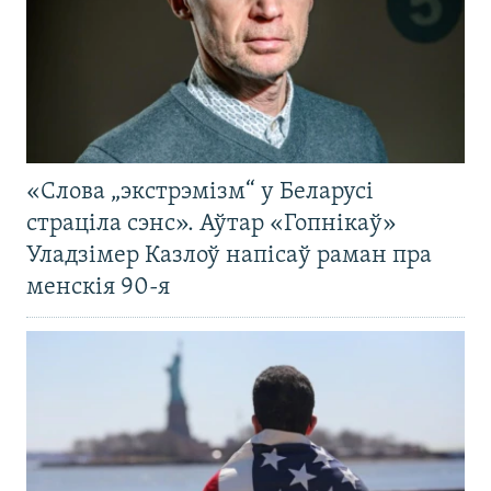
«Слова „экстрэмізм“ у Беларусі
страціла сэнс». Аўтар «Гопнікаў»
Уладзімер Казлоў напісаў раман пра
менскія 90-я