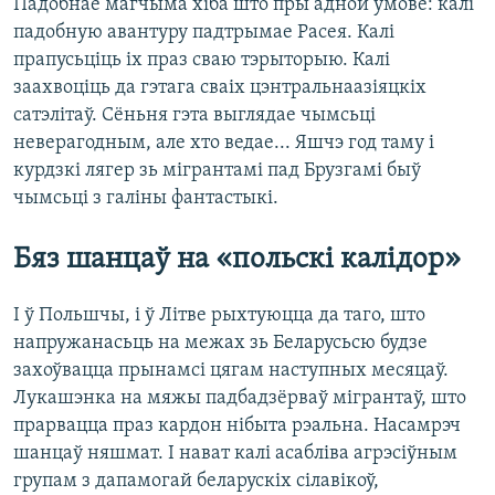
Падобнае магчыма хіба што пры адной умове: калі
падобную авантуру падтрымае Расея. Калі
прапусьціць іх праз сваю тэрыторыю. Калі
заахвоціць да гэтага сваіх цэнтральнаазіяцкіх
сатэлітаў. Сёньня гэта выглядае чымсьці
неверагодным, але хто ведае... Яшчэ год таму і
курдзкі лягер зь мігрантамі пад Брузгамі быў
чымсьці з галіны фантастыкі.
Бяз шанцаў на «польскі калідор»
І ў Польшчы, і ў Літве рыхтуюцца да таго, што
напружанасьць на межах зь Беларусьсю будзе
захоўвацца прынамсі цягам наступных месяцаў.
Лукашэнка на мяжы падбадзёрваў мігрантаў, што
прарвацца праз кардон нібыта рэальна. Насамрэч
шанцаў няшмат. І нават калі асабліва агрэсіўным
групам з дапамогай беларускіх сілавікоў,