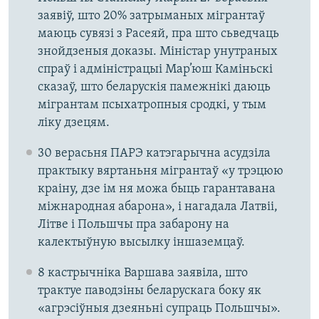
заявіў, што 20% затрыманых мігрантаў
маюць сувязі з Расеяй, пра што сьведчаць
знойдзеныя доказы. Міністар унутраных
спраў і адміністрацыі Мар’юш Каміньскі
сказаў, што беларускія памежнікі даюць
мігрантам псыхатропныя сродкі, у тым
ліку дзецям.
30 верасьня ПАРЭ катэгарычна асудзіла
практыку вяртаньня мігрантаў «у трэцюю
краіну, дзе ім ня можа быць гарантавана
міжнародная абарона», і нагадала Латвіі,
Літве і Польшчы пра забарону на
калектыўную высылку іншаземцаў.
8 кастрычніка Варшава заявіла, што
трактуе паводзіны беларускага боку як
«агрэсіўныя дзеяньні супраць Польшчы».