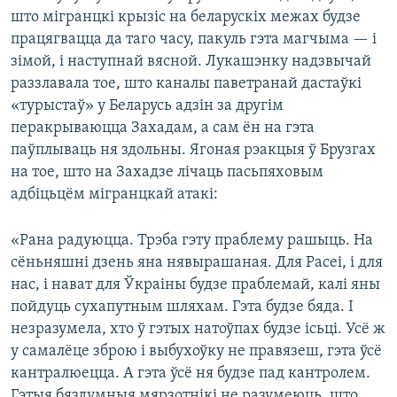
што мігранцкі крызіс на беларускіх межах будзе
працягвацца да таго часу, пакуль гэта магчыма — і
зімой, і наступнай вясной. Лукашэнку надзвычай
раззлавала тое, што каналы паветранай дастаўкі
«турыстаў» у Беларусь адзін за другім
перакрываюцца Захадам, а сам ён на гэта
паўплываць ня здольны. Ягоная рэакцыя ў Брузгах
на тое, што на Захадзе лічаць пасьпяховым
адбіцьцём мігранцкай атакі:
«Рана радуюцца. Трэба гэту праблему рашыць. На
сёньняшні дзень яна нявырашаная. Для Расеі, і для
нас, і нават для Ўкраіны будзе праблемай, калі яны
пойдуць сухапутным шляхам. Гэта будзе бяда. І
незразумела, хто ў гэтых натоўпах будзе ісьці. Усё ж
у самалёце зброю і выбухоўку не правязеш, гэта ўсё
кантралюецца. А гэта ўсё ня будзе пад кантролем.
Гэтыя бяздумныя мярзотнікі не разумеюць, што