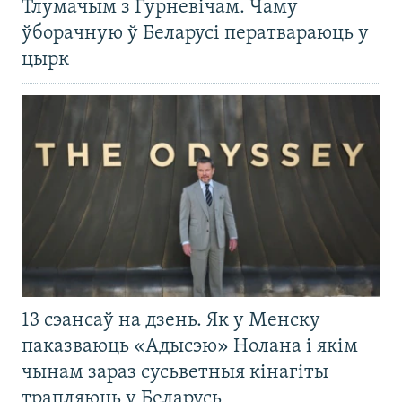
Тлумачым з Гурневічам. Чаму
ўборачную ў Беларусі ператвараюць у
цырк
13 сэансаў на дзень. Як у Менску
паказваюць «Адысэю» Нолана і якім
чынам зараз сусьветныя кінагіты
трапляюць у Беларусь