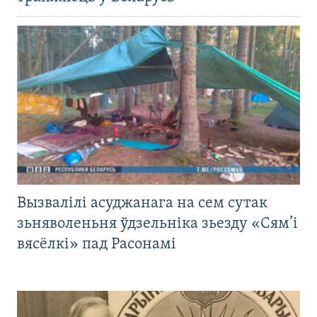
Вызвалілі асуджанага на сем сутак
зьняволеньня ўдзельніка зьезду «Сям’і
вясёлкі» пад Расонамі