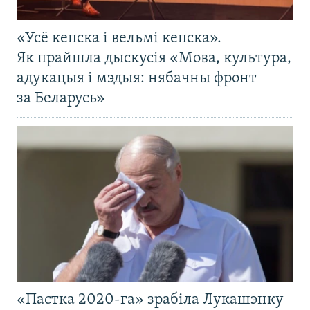
«Усё кепска і вельмі кепска».
Як прайшла дыскусія «Мова, культура,
адукацыя і мэдыя: нябачны фронт
за Беларусь»
«Пастка 2020-га» зрабіла Лукашэнку