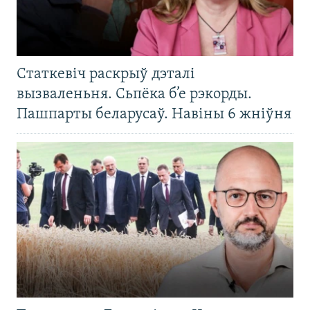
Статкевіч раскрыў дэталі
вызваленьня. Сьпёка б’е рэкорды.
Пашпарты беларусаў. Навіны 6 жніўня