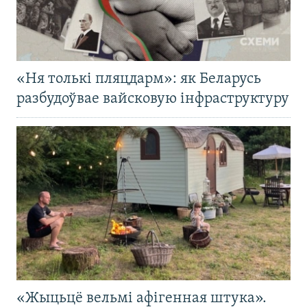
«Ня толькі пляцдарм»: як Беларусь
разбудоўвае вайсковую інфраструктуру
«Жыцьцё вельмі афігенная штука».