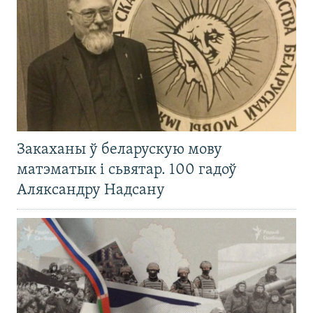
Закаханы ў беларускую мову
матэматык і сьвятар. 100 гадоў
Аляксандру Надсану