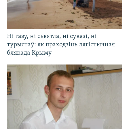
Ні газу, ні сьвятла, ні сувязі, ні
турыстаў: як праходзіць лягістычная
блякада Крыму