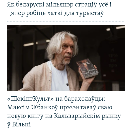
Як беларускі мільянэр страціў усё і
цяпер робіць хаткі для турыстаў
«ШокінгКульт» на барахолаўцы:
Максім Жбанкоў прэзэнтаваў сваю
новую кнігу на Кальварыйскім рынку
ў Вільні