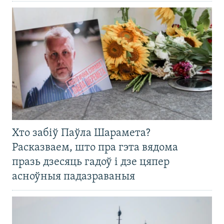
Хто забіў Паўла Шарамета?
Расказваем, што пра гэта вядома
празь дзесяць гадоў і дзе цяпер
асноўныя падазраваныя