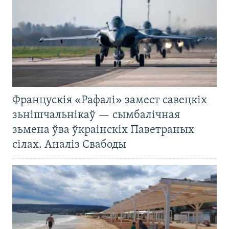
Францускія «Рафалі» замест савецкіх
зьнішчальнікаў — сымбалічная
зьмена ўва ўкраінскіх Паветраных
сілах. Аналіз Свабоды