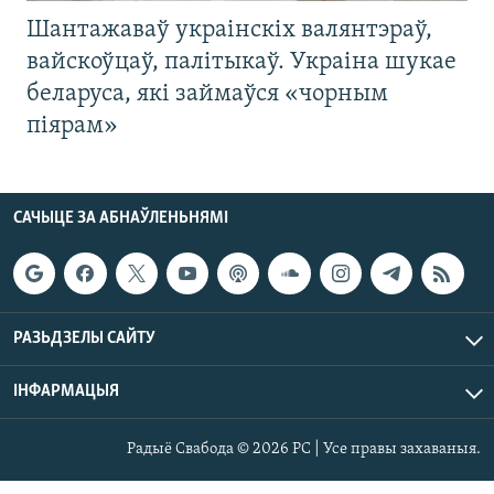
Шантажаваў украінскіх валянтэраў,
вайскоўцаў, палітыкаў. Украіна шукае
беларуса, які займаўся «чорным
піярам»
САЧЫЦЕ ЗА АБНАЎЛЕНЬНЯМІ
РАЗЬДЗЕЛЫ САЙТУ
ІНФАРМАЦЫЯ
Радыё Свабода © 2026 РС | Усе правы захаваныя.