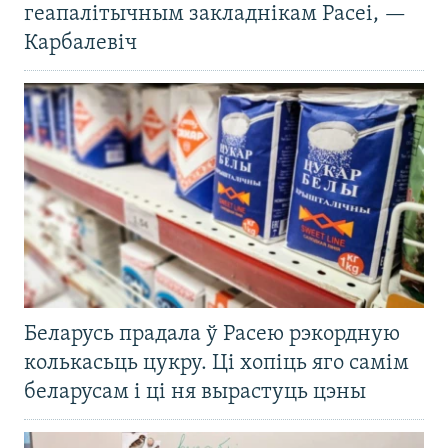
геапалітычным закладнікам Расеі, —
Карбалевіч
Беларусь прадала ў Расею рэкордную
колькасьць цукру. Ці хопіць яго самім
беларусам і ці ня вырастуць цэны