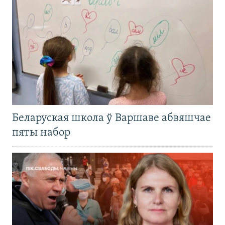
Беларуская школа ў Варшаве абвяшчае
пяты набор