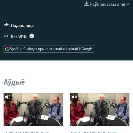
КУЛЬТУРА
МОВА
Наўпроставы лінк
КАЛЯНДАР
НА ХВАЛЯХ СВАБОДЫ
Падзяліцца
Без VPN
Зрабіце Свабоду прыярытэтнай крыніцай ў Google
Аўдыё