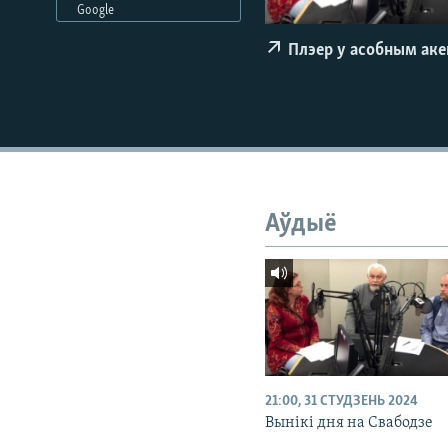
Google
КАЛЯНДАР
НА ХВАЛЯХ СВАБОДЫ
Плэер у асобным ак
Аўдыё
21:00, 31 СТУДЗЕНЬ 2024
Вынікі дня на Свабодзе