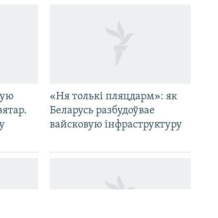
кую
«Ня толькі пляцдарм»: як
вятар.
Беларусь разбудоўвае
у
вайсковую інфраструктуру