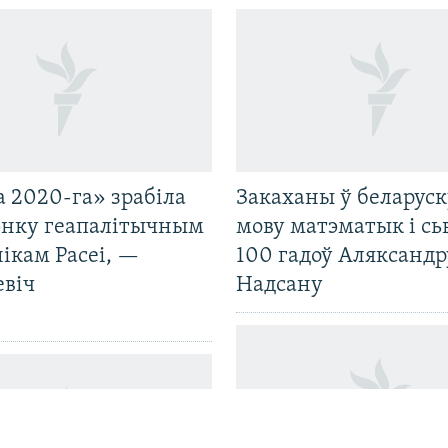
 2020-га» зрабіла
Закаханы ў беларус
нку геапалітычным
мову матэматык і сь
ікам Расеі, —
100 гадоў Аляксандр
евіч
Надсану