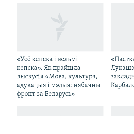
«Усё кепска і вельмі
«Пастка
САЧЫЦЕ ЗА АБНАЎЛЕНЬНЯМІ
кепска». Як прайшла
Лукашэ
дыскусія «Мова, культура,
закладн
адукацыя і мэдыя: нябачны
Карбал
фронт за Беларусь»
Усе сайты РС/РСЭ