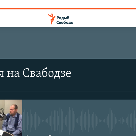
я на Свабодзе
No media source currently avail