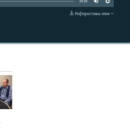
59:29
Наўпроставы лінк
EMBED
е