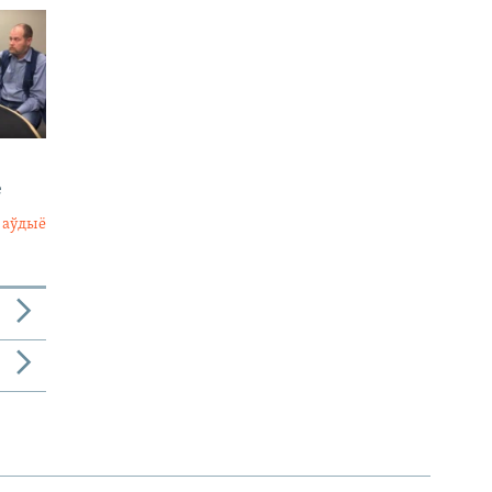
е
 аўдыё