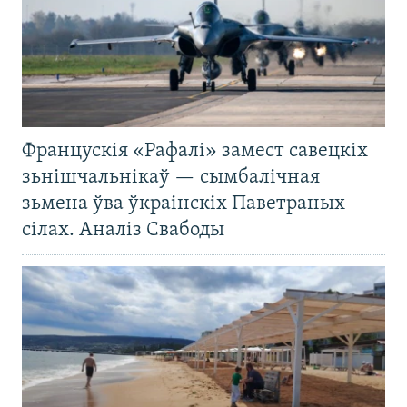
Францускія «Рафалі» замест савецкіх
зьнішчальнікаў — сымбалічная
зьмена ўва ўкраінскіх Паветраных
сілах. Аналіз Свабоды