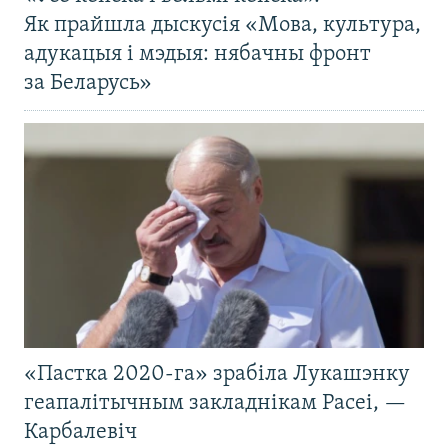
Як прайшла дыскусія «Мова, культура,
адукацыя і мэдыя: нябачны фронт
за Беларусь»
«Пастка 2020-га» зрабіла Лукашэнку
геапалітычным закладнікам Расеі, —
Карбалевіч