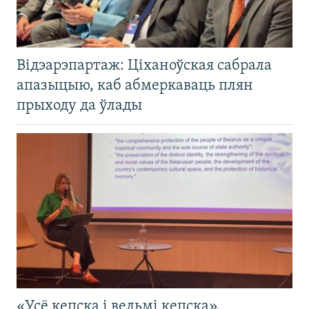
Відэарэпартаж: Ціханоўская сабрала
апазыцыю, каб абмеркаваць плян
прыходу да ўлады
«Усё кепска і вельмі кепска».