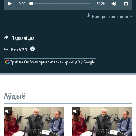
КУЛЬТУРА
МОВА
0:00
59:29
КАЛЯНДАР
НА ХВАЛЯХ СВАБОДЫ
Наўпроставы лінк
Падзяліцца
Без VPN
Зрабіце Свабоду прыярытэтнай крыніцай ў Google
Аўдыё