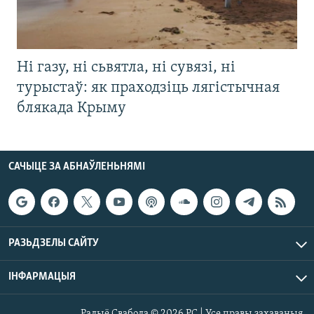
Ні газу, ні сьвятла, ні сувязі, ні
турыстаў: як праходзіць лягістычная
блякада Крыму
САЧЫЦЕ ЗА АБНАЎЛЕНЬНЯМІ
РАЗЬДЗЕЛЫ САЙТУ
ІНФАРМАЦЫЯ
Радыё Свабода © 2026 РС | Усе правы захаваныя.