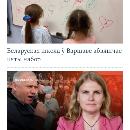
Беларуская школа ў Варшаве абвяшчае
пяты набор