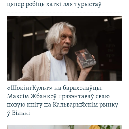
цяпер робіць хаткі для турыстаў
«ШокінгКульт» на барахолаўцы:
Максім Жбанкоў прэзэнтаваў сваю
новую кнігу на Кальварыйскім рынку
ў Вільні