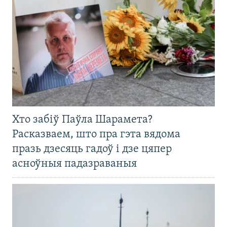
Хто забіў Паўла Шарамета?
Расказваем, што пра гэта вядома
празь дзесяць гадоў і дзе цяпер
асноўныя падазраваныя