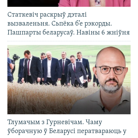
Статкевіч раскрыў дэталі
вызваленьня. Сьпёка б’е рэкорды.
Пашпарты беларусаў. Навіны 6 жніўня
Тлумачым з Гурневічам. Чаму
ўборачную ў Беларусі ператвараюць у