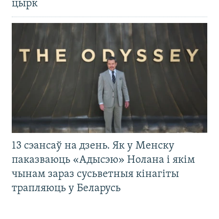
цырк
13 сэансаў на дзень. Як у Менску
паказваюць «Адысэю» Нолана і якім
чынам зараз сусьветныя кінагіты
трапляюць у Беларусь