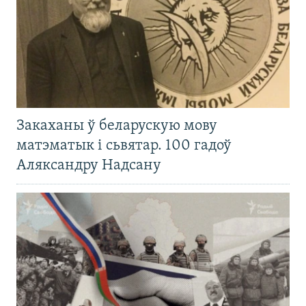
Закаханы ў беларускую мову
матэматык і сьвятар. 100 гадоў
Аляксандру Надсану