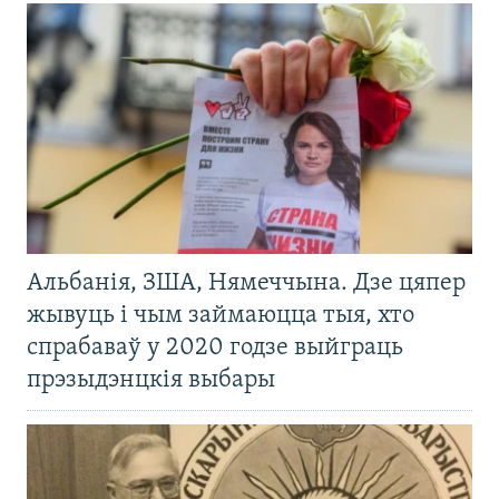
Альбанія, ЗША, Нямеччына. Дзе цяпер
жывуць і чым займаюцца тыя, хто
спрабаваў у 2020 годзе выйграць
прэзыдэнцкія выбары