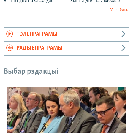
Вынікі дня на Свабодзе
Вынікі дня на Свабодзе
Усе аўдыё
ТЭЛЕПРАГРАМЫ
РАДЫЁПРАГРАМЫ
Выбар рэдакцыі