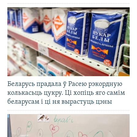
Беларусь прадала ў Расею рэкордную
колькасьць цукру. Ці хопіць яго самім
беларусам і ці ня вырастуць цэны