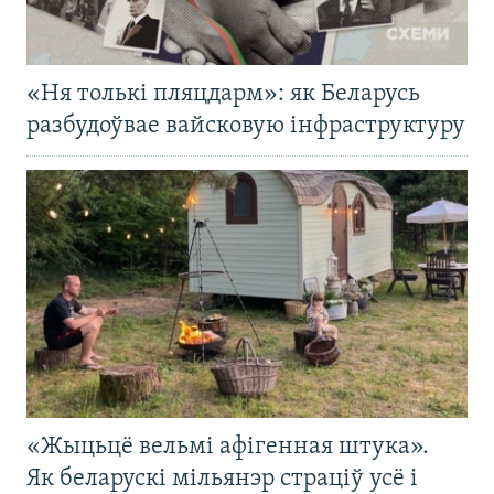
«Ня толькі пляцдарм»: як Беларусь
разбудоўвае вайсковую інфраструктуру
«Жыцьцё вельмі афігенная штука».
Як беларускі мільянэр страціў усё і