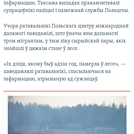
інфармацыю. Таксама выпадак пракамэнтавалі
супрацоўнікі паліцыі і памежнай службы Польшчы.
Учора ратавальнікі Польскага цэнтру міжнароднай
дапамогі паведамілі, што ўначы яны дапамаглі
тром мігрантам, у тым ліку сырыйскай пары, якіх
знайшлі ў цяжкім стане ў лесе.
«Іх дзіця, якому быў адзін год, памерла ў лесе», —
паведамлялі ратавальнікі, спасылаючыся на
інфармацыю, атрыманую ад сужэнцаў.