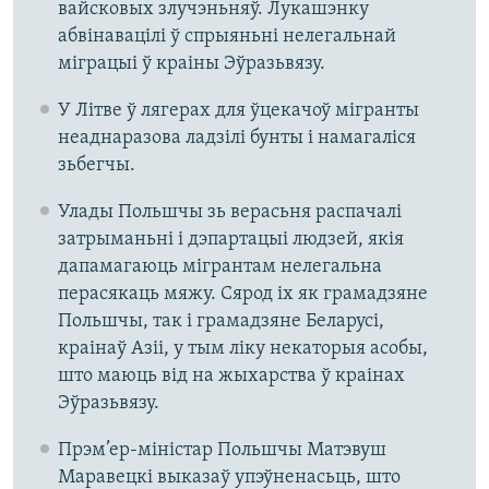
вайсковых злучэньняў. Лукашэнку
абвінавацілі ў спрыяньні нелегальнай
міграцыі ў краіны Эўразьвязу.
У Літве ў лягерах для ўцекачоў мігранты
неаднаразова ладзілі бунты і намагаліся
зьбегчы.
Улады Польшчы зь верасьня распачалі
затрыманьні і дэпартацыі людзей, якія
дапамагаюць мігрантам нелегальна
перасякаць мяжу. Сярод іх як грамадзяне
Польшчы, так і грамадзяне Беларусі,
краінаў Азіі, у тым ліку некаторыя асобы,
што маюць від на жыхарства ў краінах
Эўразьвязу.
Прэм’ер-міністар Польшчы Матэвуш
Маравецкі выказаў упэўненасьць, што