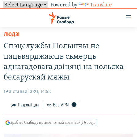
Powered by
Translate
Лінкі
ўнівэрсальнага
доступу
ЛЮДЗІ
НАВІНЫ
Перайсьці
Спэцслужбы Польшчы не
да
ТОЛЬКІ НА СВАБОДЗЕ
УСЕ НАВІНЫ
пацьвярджаюць сьмерць
галоўнага
СУВЯЗЬ
ВІДЭА І ФОТА
ТЭСТЫ
зьместу
аднагадовага дзіцяці на польска-
Перайсьці
ПАДПІСАЦЦА
ЛЮДЗІ
БЛОГІ
АБЫСЬЦІ БЛЯКАВАНЬНЕ
беларускай мяжы
да
ПАЛІТЫКА
ГІСТОРЫЯ НА СВАБОДЗЕ
ПАДЗЯЛІЦЦА ІНФАРМАЦЫЯЙ
RSS
галоўнай
САЧЫЦЕ ЗА АБНАЎЛЕНЬНЯМІ
19 лістапад 2021, 14:52
навігацыі
ЭКАНОМІКА
ПАДКАСТЫ
ПАДКАСТЫ
Перайсьці
Падзяліцца
Без VPN
ВАЙНА
КНІГІ
FACEBOOK
да
БЕЛАРУСЫ НА ВАЙНЕ
АЎДЫЁКНІГІ
TWITTER
пошуку
Зрабіце Свабоду прыярытэтнай крыніцай ў Google
ПАЛІТВЯЗЬНІ
PREMIUM
Усе сайты РС/РСЭ