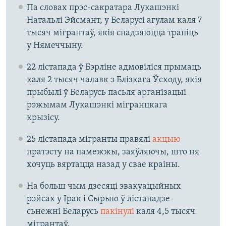
Па словах прэс-сакратара Лукашэнкі
Натальлі Эйсмант, у Беларусі агулам каля 7
тысяч мігрантаў, якія спадзяюцца трапіць
у Нямеччыну.
22 лістапада ў Бэрліне адмовіліся прымаць
каля 2 тысяч чалавк з Блізкага Ўсходу, якія
прыбылі ў Беларусь пасьля арганізацыі
рэжымам Лукашэнкі мігранцкага
крызісу.
25 лістапада мігранты правялі
акцыю
пратэсту на памежжы, заяўляючы, што ня
хочуць вяртацца назад у свае краіны.
На больш чым дзесяці эвакуацыйных
рэйсах у Ірак і Сырыю ў лістападзе-
сьнежні Беларусь
пакінулі
каля 4,5 тысяч
мігрантаў.