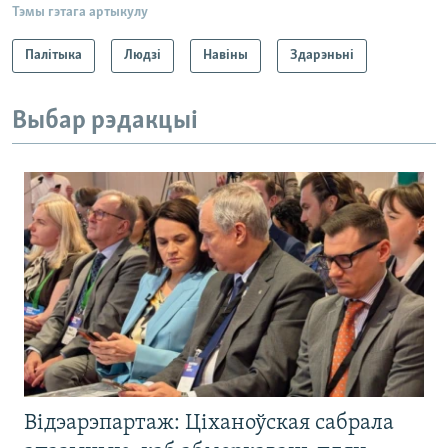
Тэмы гэтага артыкулу
Палітыка
Людзі
Навіны
Здарэньні
Выбар рэдакцыі
Відэарэпартаж: Ціханоўская сабрала