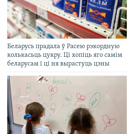
Беларусь прадала ў Расею рэкордную
колькасьць цукру. Ці хопіць яго самім
беларусам і ці ня вырастуць цэны