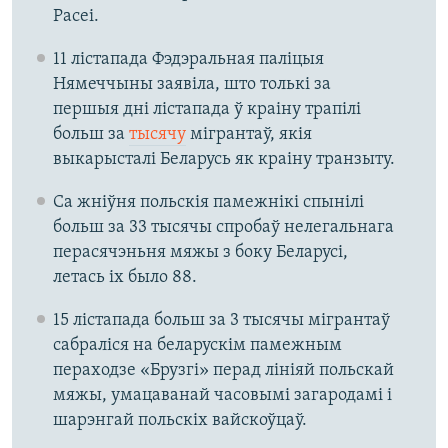
Расеі.
11 лістапада Фэдэральная паліцыя
Нямеччыны заявіла, што толькі за
першыя дні лістапада ў краіну трапілі
больш за
тысячу
мігрантаў, якія
выкарысталі Беларусь як краіну транзыту.
Са жніўня польскія памежнікі спынілі
больш за 33 тысячы спробаў нелегальнага
перасячэньня мяжы з боку Беларусі,
летась іх было 88.
15 лістапада больш за 3 тысячы мігрантаў
сабраліся на беларускім памежным
пераходзе «Брузгі» перад лініяй польскай
мяжы, умацаванай часовымі загародамі і
шарэнгай польскіх вайскоўцаў.