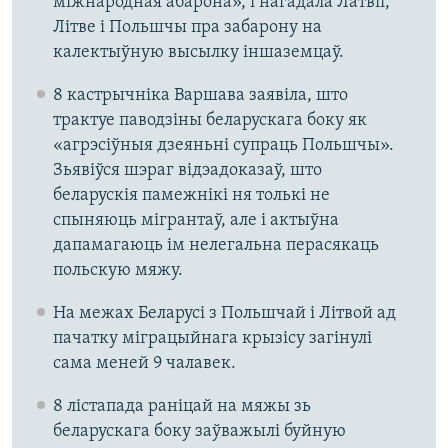
міжнародная абарона», і нагадала Латвіі,
Літве і Польшчы пра забарону на
калектыўную высылку іншаземцаў.
8 кастрычніка Варшава заявіла, што
трактуе паводзіны беларускага боку як
«агрэсіўныя дзеяньні супраць Польшчы».
Зьявіўся шэраг відэадоказаў, што
беларускія памежнікі ня толькі не
спыняюць мігрантаў, але і актыўна
дапамагаюць ім нелегальна перасякаць
польскую мяжу.
На межах Беларусі з Польшчай і Літвой ад
пачатку міграцыйнага крызісу загінулі
сама меней 9 чалавек.
8 лістапада раніцай на мяжы зь
беларускага боку заўважылі буйную