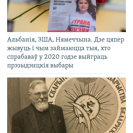
Альбанія, ЗША, Нямеччына. Дзе цяпер
жывуць і чым займаюцца тыя, хто
спрабаваў у 2020 годзе выйграць
прэзыдэнцкія выбары