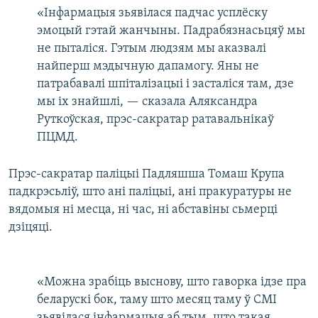
«Інфармацыя зьявілася падчас усплёску
эмоцый гэтай жанчыны. Падрабязнасьцяў мы
не пыталіся. Гэтым людзям мы аказвалі
найперш мэдычную дапамогу. Яны не
патрабавалі шпіталізацыі і засталіся там, дзе
мы іх знайшлі, — сказала Аляксандра
Руткоўская, прэс-сакратар ратавальнікаў
ПЦМД.
Прэс-сакратар паліцыі Падляшша Томаш Крупа
падкрэсьліў, што ані паліцыі, ані пракуратуры не
вядомыя ні месца, ні час, ні абставіны сьмерці
дзіцяці.
«Можна зрабіць выснову, што гаворка ідзе пра
беларускі бок, таму што месяц таму ў СМІ
зьявілася інфармацыя аб тым, што такая