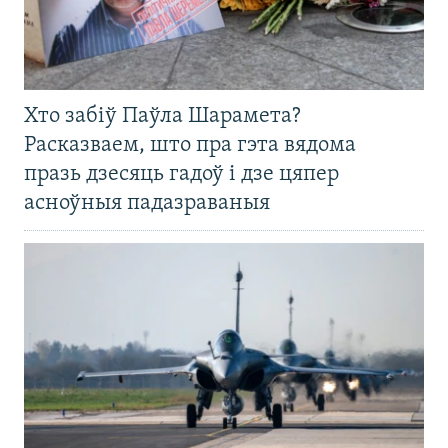
Хто забіў Паўла Шарамета?
Расказваем, што пра гэта вядома
празь дзесяць гадоў і дзе цяпер
асноўныя падазраваныя