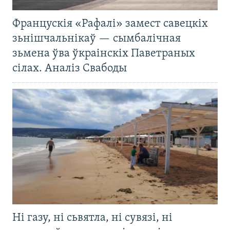
Францускія «Рафалі» замест савецкіх
зьнішчальнікаў — сымбалічная
зьмена ўва ўкраінскіх Паветраных
сілах. Аналіз Свабоды
Ні газу, ні сьвятла, ні сувязі, ні