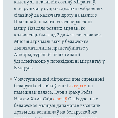
калёну зь некалькіх сотняў мігрантаў,
якія рушылі ў суправаджэньні ўзброеных
сілавікоў да калючага дроту на мяжы з
Польшчай, намагаючыся перасекчы
мяжу. Паводле розных ацэнак, іх
колькасьць была ад 2 да 4 тысяч чалавек.
Многія атрымалі візы ў беларускім
дыпляматычным прадстаўніцтве ў
Анкары, турэцкія авіякампаніі
ўдзельнічаюць у перакіданьні мігрантаў у
Беларусь.
У наступныя дні мігранты пры спрыяньні
беларускіх сілавікоў сталі
лягерам
на
памежнай паласе. Курд з Іраку Рэбаз
Наджм Хама Саід
сказаў
Свабодзе, што
беларуская міліцыя дапамагае высякаць
дрэвы для вогнішчаў на беларускай жа