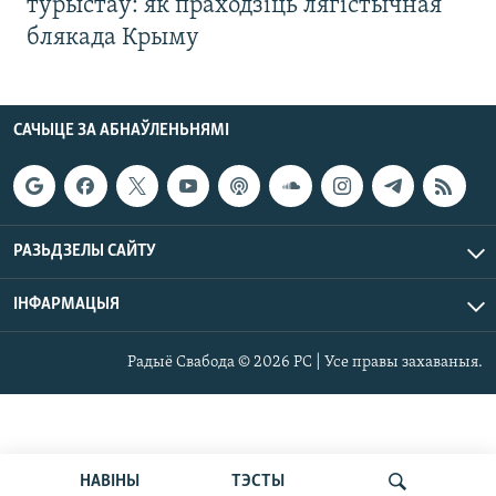
турыстаў: як праходзіць лягістычная
блякада Крыму
САЧЫЦЕ ЗА АБНАЎЛЕНЬНЯМІ
РАЗЬДЗЕЛЫ САЙТУ
ІНФАРМАЦЫЯ
Радыё Свабода © 2026 РС | Усе правы захаваныя.
НАВІНЫ
ТЭСТЫ