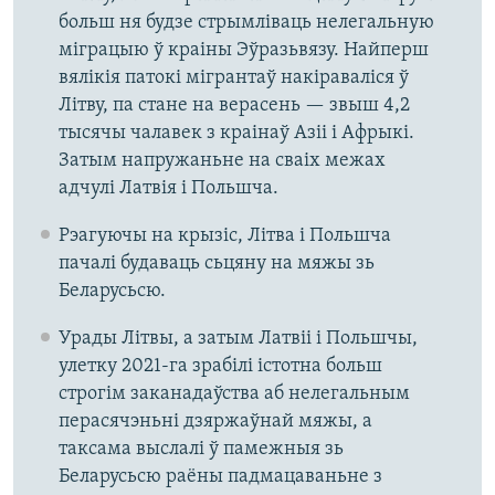
больш ня будзе стрымліваць нелегальную
міграцыю ў краіны Эўразьвязу. Найперш
вялікія патокі мігрантаў накіраваліся ў
Літву, па стане на верасень — звыш 4,2
тысячы чалавек з краінаў Азіі і Афрыкі.
Затым напружаньне на сваіх межах
адчулі Латвія і Польшча.
Рэагуючы на крызіс, Літва і Польшча
пачалі будаваць сьцяну на мяжы зь
Беларусьсю.
Урады Літвы, а затым Латвіі і Польшчы,
улетку 2021-га зрабілі істотна больш
строгім заканадаўства аб нелегальным
перасячэньні дзяржаўнай мяжы, а
таксама выслалі ў памежныя зь
Беларусьсю раёны падмацаваньне з