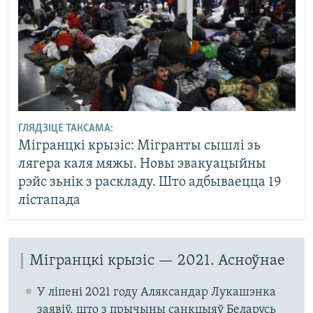
ГЛЯДЗІЦЕ ТАКСАМА:
Мігранцкі крызіс: Мігранты сышлі зь
лягера каля мяжы. Новы эвакуацыйны
рэйс зьнік з раскладу. Што адбываецца 19
лістапада
Мігранцкі крызіс — 2021. Асноўнае
У ліпені 2021 году Аляксандар Лукашэнка
заявіў, што з прычыны санкцыяў Беларусь