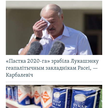
«Пастка 2020-га» зрабіла Лукашэнку
геапалітычным закладнікам Расеі, —
Карбалевіч