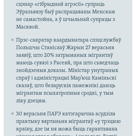
сцэнар «гібрыднай агрэсіі» супраць
Эўразьвязу быў распрацаваны Менскам
не самастойна, а ў шчыльнай супрацы з
Масквой.
Прэс-сакратар каардынатара спэцслужбаў
Польшчы Станіслаў Жарын 27 верасьня
заявіў, што 20% затрыманых мігрантаў
маюць сувязі з Расеяй, пра што сьведчаць
знойдзеныя доказы. Міністар унутраных
спраў і адміністрацыі Мар’юш Каміньскі
сказаў, што беларускія памежнікі даюць
мігрантам псыхатропныя сродкі, у тым
ліку дзецям.
30 верасьня ПАРЭ катэгарычна асудзіла
практыку вяртаньня мігрантаў «у трэцюю
краіну, дзе ім ня можа быць гарантавана