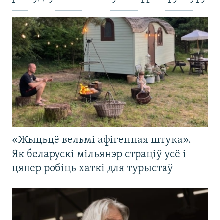
«Жыцьцё вельмі афігенная штука».
Як беларускі мільянэр страціў усё і
цяпер робіць хаткі для турыстаў