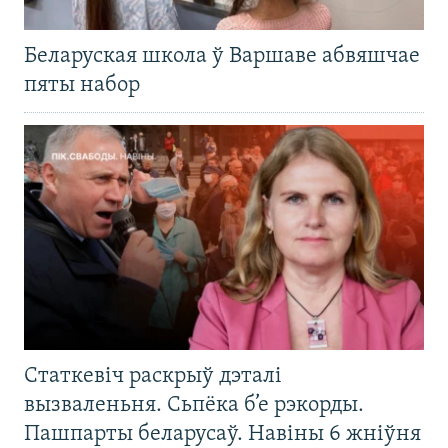
Беларуская школа ў Варшаве абвяшчае
пяты набор
Статкевіч раскрыў дэталі
вызваленьня. Сьпёка б’е рэкорды.
Пашпарты беларусаў. Навіны 6 жніўня