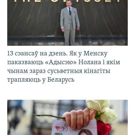
13 сэансаў на дзень. Як у Менску
паказваюць «Адысэю» Нолана і якім
чынам зараз сусьветныя кінагіты
трапляюць у Беларусь