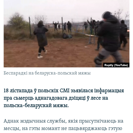
КУЛЬТУРА
МОВА
КАЛЯНДАР
НА ХВАЛЯХ СВАБОДЫ
Беспарадкі на беларуска-польскай мяжы
18 лістапада ў польскіх СМІ зьявілася інфармацыя
пра сьмерць аднагадовага дзіцяці ў лесе на
польска-беларускай мяжы.
Аднак мэдычныя службы, якія прысутнічаюць на
месцы, на гэты момант не пацьвярджаюць гэтую