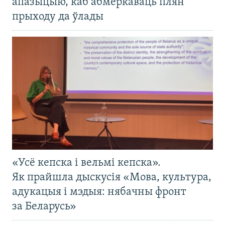
апазыцыю, каб абмеркаваць плян
прыходу да ўлады
«Усё кепска і вельмі кепска».
Як прайшла дыскусія «Мова, культура,
адукацыя і мэдыя: нябачны фронт
за Беларусь»