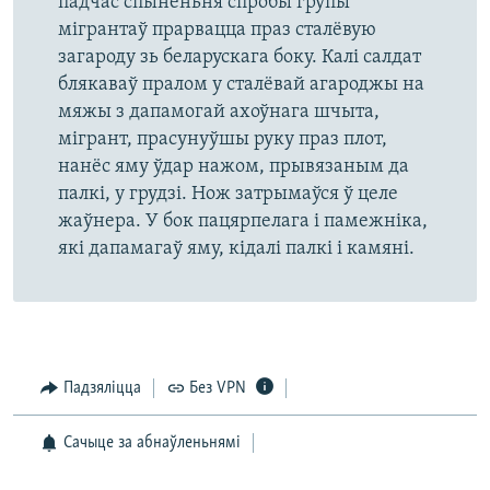
падчас спыненьня спробы групы
мігрантаў прарвацца праз сталёвую
загароду зь беларускага боку. Калі салдат
блякаваў пралом у сталёвай агароджы на
мяжы з дапамогай ахоўнага шчыта,
мігрант, прасунуўшы руку праз плот,
нанёс яму ўдар нажом, прывязаным да
палкі, у грудзі. Нож затрымаўся ў целе
жаўнера. У бок пацярпелага і памежніка,
які дапамагаў яму, кідалі палкі і камяні.
Падзяліцца
Без VPN
Сачыце за абнаўленьнямі