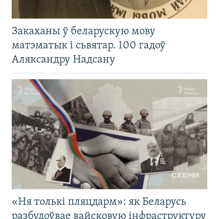
Закаханы ў беларускую мову
матэматык і сьвятар. 100 гадоў
Аляксандру Надсану
«Ня толькі пляцдарм»: як Беларусь
разбудоўвае вайсковую інфраструктуру