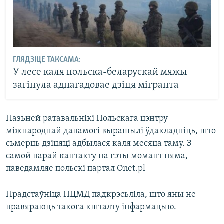
ГЛЯДЗІЦЕ ТАКСАМА:
У лесе каля польска-беларускай мяжы
загінула аднагадовае дзіця мігранта
Пазьней ратавальнікі Польскага цэнтру
міжнароднай дапамогі вырашылі ўдакладніць, што
сьмерць дзіцяці адбылася каля месяца таму. З
самой парай кантакту на гэты момант няма,
паведамляе польскі партал Onet.pl
Прадстаўніца ПЦМД падкрэсьліла, што яны не
правяраюць такога кшталту інфармацыю.