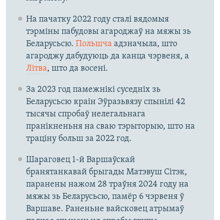
На пачатку 2022 году сталі вядомыя
тэрміны пабудовы агароджаў на мяжы зь
Беларусьсю.
Польшча
адзначыла, што
агароджу дабудуюць да канца чэрвеня, а
Літва
, што да восені.
За 2023 год памежнікі суседніх зь
Беларусьсю краін Эўразьвязу спынілі 42
тысячы спробаў нелегальнага
пранікненьня на сваю тэрыторыю, што на
траціну больш за 2022 год.
Шараговец 1-й Варшаўскай
бранятанкавай брыгады Матэвуш Сітэк,
паранены нажом 28 траўня 2024 году на
мяжы зь Беларусьсю, памёр 6 чэрвеня ў
Варшаве. Раненьне вайсковец атрымаў