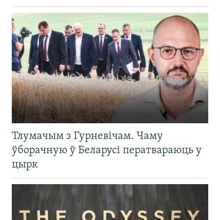
Тлумачым з Гурневічам. Чаму
ўборачную ў Беларусі ператвараюць у
цырк