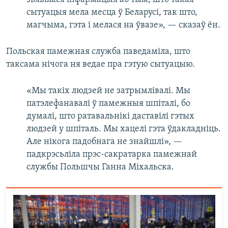
сытуацыя мела месца ў Беларусі, так што,
магчыма, гэта і мелася на ўвазе», — сказаў ён.
Польская памежная служба паведаміла, што
таксама нічога ня ведае пра гэтую сытуацыю.
«Мы такіх людзей не затрымлівалі. Мы
патэлефанавалі ў памежныя шпіталі, бо
думалі, што ратавальнікі даставілі гэтых
людзей у шпіталь. Мы хацелі гэта ўдакладніць.
Але нікога падобнага не знайшлі», —
падкрэсьліла прэс-сакратарка памежнай
службы Польшчы Ганна Міхальска.