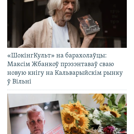
«ШокінгКульт» на барахолаўцы:
Максім Жбанкоў прэзэнтаваў сваю
новую кнігу на Кальварыйскім рынку
ў Вільні