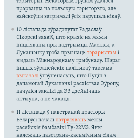
тэрыторыі. Некаторым групам удалося
прарвацца на польскую тэрыторыю, але
вайскоўцы затрымалі ўсіх парушальнікаў.
10 лістапада эўрадэпутат Радаслаў
Сікорскі заявіў, што крызіс на мяжы
ініцыяваны пры падтрымцы Масквы, а
Лукашэнку трэба прызнаць
тэрарыстам
і
выдаць Міжнароднаму трыбуналу. Шэраг
іншых эўрапейскіх палітыкаў таксама
выказалі
ўпэўненасьць, што Пуцін з
дапамогай Лукашэнкі расхіствае Эўропу,
пачуліся заклікі да ЭЗ дзейнічаць
актыўна, а не чакаць.
11 лістапада ў паветранай прасторы
Беларусі пачалі
патруляваць
межы
расейскія бамбавікі Ту-22М3. Яны
належаць паветрана-касьмічным сілам