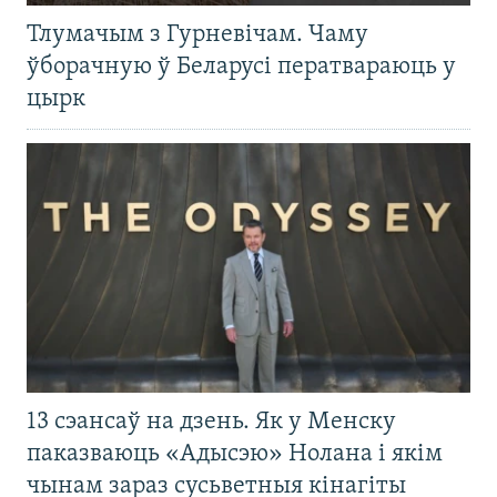
Тлумачым з Гурневічам. Чаму
ўборачную ў Беларусі ператвараюць у
цырк
13 сэансаў на дзень. Як у Менску
паказваюць «Адысэю» Нолана і якім
чынам зараз сусьветныя кінагіты