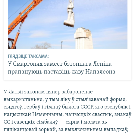
ГЛЯДЗІЦЕ ТАКСАМА:
У Смаргонях замест бэтоннага Леніна
прапануюць паставіць лаву Напалеона
У Латвіі законам цяпер забароненае
выкарыстаньне, у тым ліку ў стылізаванай форме,
сьцягоў, гербаў і гімнаў былога СССР, яго рэспублік і
нацысцкай Нямеччыны, нацысцкіх свастык, знакаў
СС і савецкіх сімбаляў — сярпа і молата зь
пяціканцовай зоркай, за выключэньнем выпадкаў,