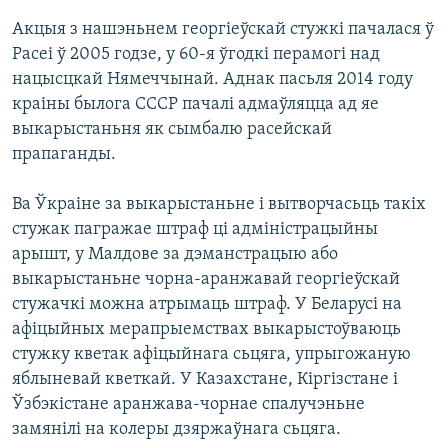
Акцыя з нашэньнем георгіеўскай стужкі пачалася ў
Расеі ў 2005 годзе, у 60-я ўгодкі перамогі над
нацысцкай Нямеччынай. Аднак пасьля 2014 году
краіны былога СССР пачалі адмаўляцца ад яе
выкарыстаньня як сымбалю расейскай
прапаганды.
Ва Ўкраіне за выкарыстаньне і вытворчасьць такіх
стужак пагражае штраф ці адміністрацыйны
арышт, у Малдове за дэманстрацыю або
выкарыстаньне чорна-аранжавай георгіеўскай
стужачкі можна атрымаць штраф. У Беларусі на
афіцыйных мерапрыемствах выкарыстоўваюць
стужку кветак афіцыйнага сьцяга, упрыгожаную
яблыневай кветкай. У Казахстане, Кіргізстане і
Ўзбэкістане аранжава-чорнае спалучэньне
замянілі на колеры дзяржаўнага сьцяга.