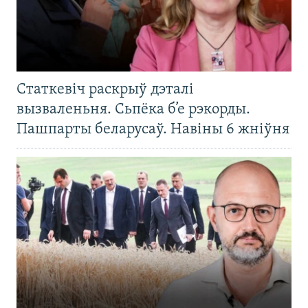
Статкевіч раскрыў дэталі
вызваленьня. Сьпёка б’е рэкорды.
Пашпарты беларусаў. Навіны 6 жніўня