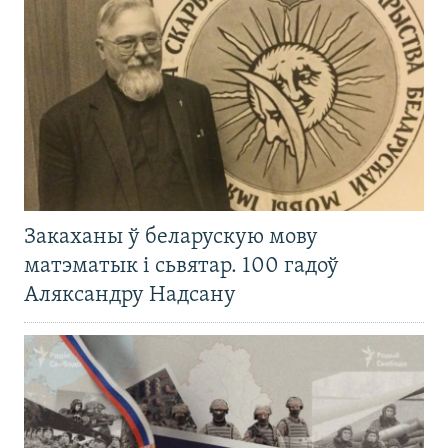
Закаханы ў беларускую мову
матэматык і сьвятар. 100 гадоў
Аляксандру Надсану