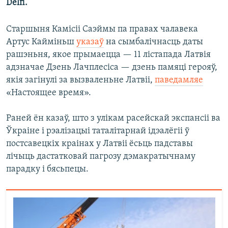
Delfi.
Старшыня Камісіі Саэймы па правах чалавека
Артус Кайміньш
указаў
на сымбалічнасць даты
рашэньня, якое прымаецца — 11 лістапада Латвія
адзначае Дзень Лачплесіса — дзень памяці герояў,
якія загінулі за вызваленьне Латвіі,
паведамляе
«Настоящее время».
Раней ён казаў, што з улікам расейскай экспансіі ва
Ўкраіне і рэалізацыі таталітарнай ідэалёгіі ў
постсавецкіх краінах у Латвіі ёсьць падставы
лічыць дастатковай пагрозу дэмакратычнаму
парадку і бясьпецы.