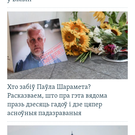
Хто забіў Паўла Шарамета?
Расказваем, што пра гэта вядома
празь дзесяць гадоў і дзе цяпер
асноўныя падазраваныя