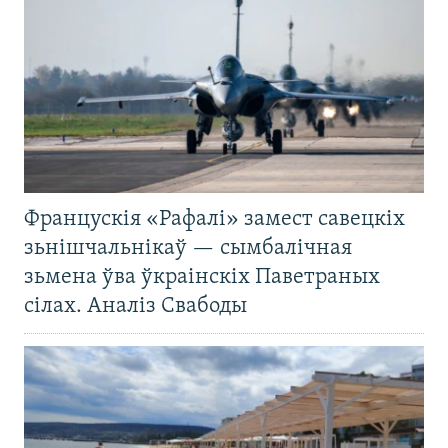
Францускія «Рафалі» замест савецкіх
зьнішчальнікаў — сымбалічная
зьмена ўва ўкраінскіх Паветраных
сілах. Аналіз Свабоды