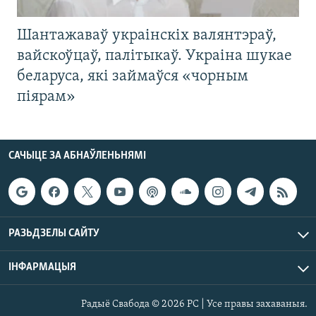
Шантажаваў украінскіх валянтэраў,
вайскоўцаў, палітыкаў. Украіна шукае
беларуса, які займаўся «чорным
піярам»
САЧЫЦЕ ЗА АБНАЎЛЕНЬНЯМІ
РАЗЬДЗЕЛЫ САЙТУ
ІНФАРМАЦЫЯ
Радыё Свабода © 2026 РС | Усе правы захаваныя.