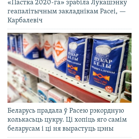
«Пастка 2020-га» зрабіла Лукашэнку
геапалітычным закладнікам Расеі, —
Карбалевіч
Беларусь прадала ў Расею рэкордную
колькасьць цукру. Ці хопіць яго самім
беларусам і ці ня вырастуць цэны