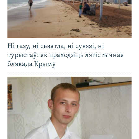
Ні газу, ні сьвятла, ні сувязі, ні
турыстаў: як праходзіць лягістычная
блякада Крыму