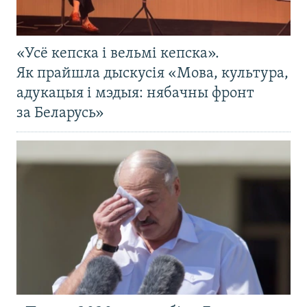
«Усё кепска і вельмі кепска».
Як прайшла дыскусія «Мова, культура,
адукацыя і мэдыя: нябачны фронт
за Беларусь»