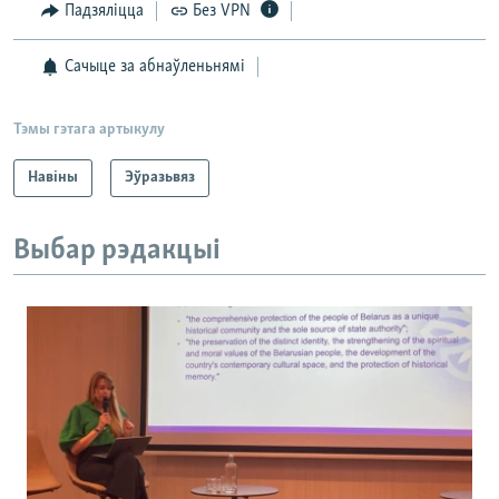
Падзяліцца
Без VPN
Сачыце за абнаўленьнямі
Тэмы гэтага артыкулу
Навіны
Эўразьвяз
Выбар рэдакцыі