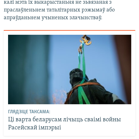
калі мэта іх выкарыстаньня не зьвязаная з
праслаўленьнем таталітарных рэжымаў або
апраўданьнем учыненых злачынстваў.
ГЛЯДЗІЦЕ ТАКСАМА:
Ці варта беларусам лічыць сваімі войны
Расейскай імпэрыі