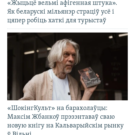
«Жыцьцё вельмі афігенная штука».
Як беларускі мільянэр страціў усё і
цяпер робіць хаткі для турыстаў
«ШокінгКульт» на барахолаўцы:
Максім Жбанкоў прэзэнтаваў сваю
новую кнігу на Кальварыйскім рынку
ў Вільні