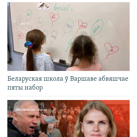
Беларуская школа ў Варшаве абвяшчае
пяты набор