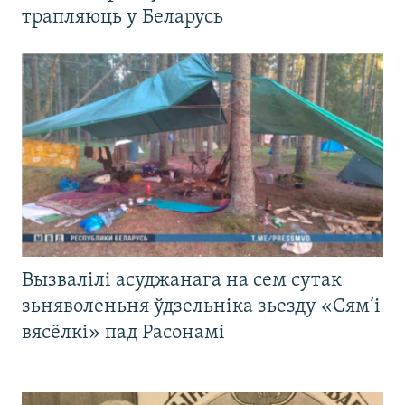
трапляюць у Беларусь
Вызвалілі асуджанага на сем сутак
зьняволеньня ўдзельніка зьезду «Сям’і
вясёлкі» пад Расонамі