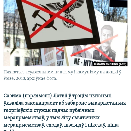
КУЛЬТУРА
МОВА
КАЛЯНДАР
НА ХВАЛЯХ СВАБОДЫ
Плякаты з асуджэньнем нацызму і камунізму на акцыі ў
Рызе, 2013, архіўнае фота.
Саэйма (парлямэнт) Латвіі ў трэцім чытаньні
ўхваліла законапраект аб забароне выкарыстаньня
георгіеўскіх стужак падчас публічных
мерапрыемстваў, у тым ліку сьвяточных
мерапрыемстваў, сходаў, шэсьцяў і пікетаў, піша