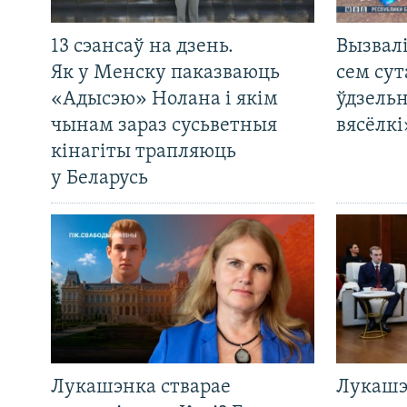
13 сэансаў на дзень.
Вызвалі
Як у Менску паказваюць
сем сут
«Адысэю» Нолана і якім
ўдзельн
чынам зараз сусьветныя
вясёлкі
кінагіты трапляюць
у Беларусь
Лукашэнка стварае
Лукашэ