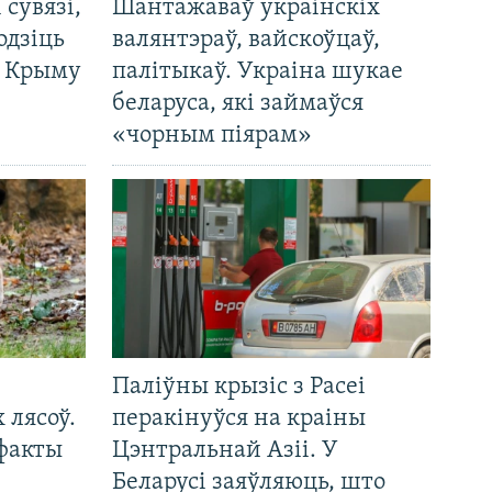
і сувязі,
Шантажаваў украінскіх
одзіць
валянтэраў, вайскоўцаў,
а Крыму
палітыкаў. Украіна шукае
беларуса, які займаўся
«чорным піярам»
Паліўны крызіс з Расеі
 лясоў.
перакінуўся на краіны
 факты
Цэнтральнай Азіі. У
Беларусі заяўляюць, што