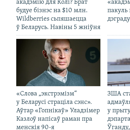
акадэмію для Колі? Брат
«акадэ
будуе бізнэс на $10 млн.
пакуль 
Wildberries сьпяшаецца
дэграду
ў Беларусь. Навіны 5 жніўня
«Слова „экстрэмізм“
ЗША ст
у Беларусі страціла сэнс».
адмаўл
Аўтар «Гопнікаў» Уладзімер
у прыту
Казлоў напісаў раман пра
дэпарта
менскія 90-я
Ўганду