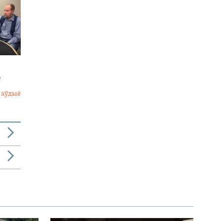
е
 аўдыё