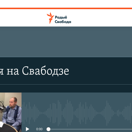
я на Свабодзе
No media source currently avail
0:00