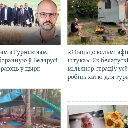
ым з Гурневічам.
«Жыцьцё вельмі афі
борачную ў Беларусі
штука». Як беларуск
араюць у цырк
мільянэр страціў усё
робіць хаткі для тур