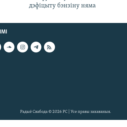
дэфіцыту бэнзіну няма
ЯМІ
Радыё Свабода © 2026 РС | Усе правы захаваныя.