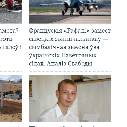
амета?
Францускія «Рафалі» замест
 гэта
савецкіх зьнішчальнікаў —
 гадоў і
сымбалічная зьмена ўва
ўкраінскіх Паветраных
сілах. Аналіз Свабоды