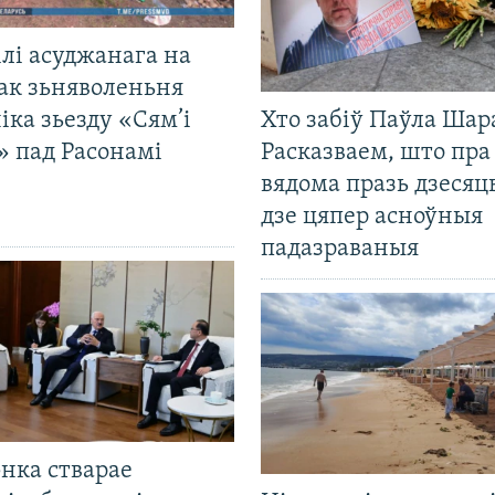
лі асуджанага на
ак зьняволеньня
іка зьезду «Сям’і
Хто забіў Паўла Шар
» пад Расонамі
Расказваем, што пра
вядома празь дзесяць
дзе цяпер асноўныя
падазраваныя
нка стварае