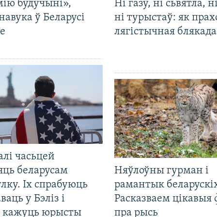
мію будучыні»,
Ні газу, ні сьвятла, н
навука ў Беларусі
ні турыстаў: як прах
е
лягістычная блякад
алі часьцей
яць беларусам
Няўлоўны гурман і
лку. Іх спрабуюць
рамантык беларускіх
ваць у Бэліз і
Расказваем цікавыя
, кажуць юрысты
пра рысь