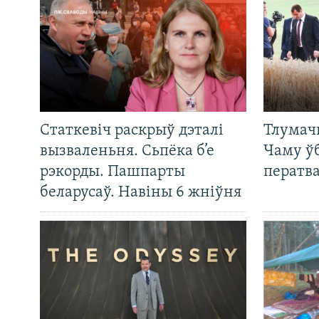
Статкевіч раскрыў дэталі
Тлумач
вызваленьня. Сьпёка б’е
Чаму ў
рэкорды. Пашпарты
ператв
беларусаў. Навіны 6 жніўня