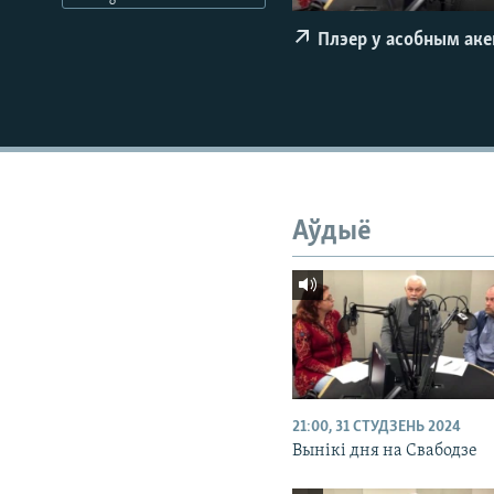
КАЛЯНДАР
НА ХВАЛЯХ СВАБОДЫ
Плэер у асобным ак
Аўдыё
21:00, 31 СТУДЗЕНЬ 2024
Вынікі дня на Свабодзе