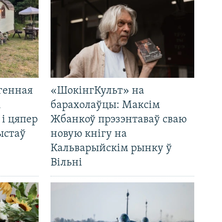
генная
«ШокінгКульт» на
і
барахолаўцы: Максім
 і цяпер
Жбанкоў прэзэнтаваў сваю
ыстаў
новую кнігу на
Кальварыйскім рынку ў
Вільні