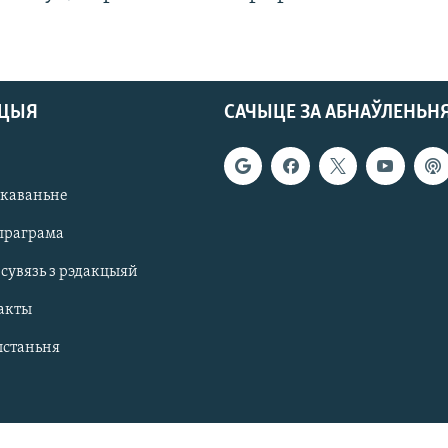
АЦЫЯ
САЧЫЦЕ ЗА АБНАЎЛЕНЬН
якаваньне
праграма
 сувязь з рэдакцыяй
акты
ыстаньня