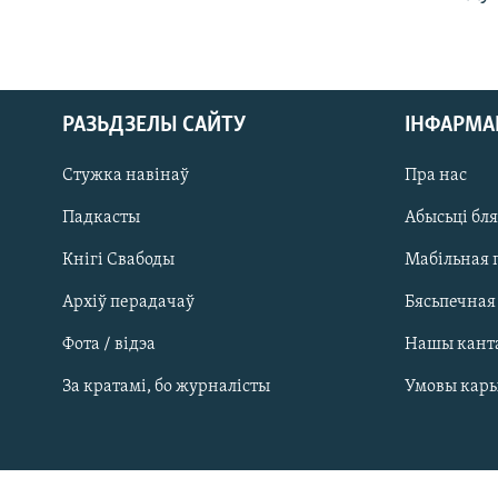
РАЗЬДЗЕЛЫ САЙТУ
ІНФАРМ
Стужка навінаў
Пра нас
Падкасты
Абысьці бл
Кнігі Свабоды
Мабільная 
Архіў перадачаў
Бясьпечная
Фота / відэа
Нашы кант
САЧЫЦЕ ЗА АБНАЎЛЕНЬНЯМІ
За кратамі, бо журналісты
Умовы кар