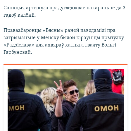
Санкцыя артыкула прадугледжвае пакараньне да 3
гадоў калёніі.
Праваабаронцы «Вясны» раней паведамілі пра
затрыманьне ў Менску былой кіраўніцы прытулку
«Радзіслава» для ахвяраў хатняга гвалту Вольгі
Гарбуновай.