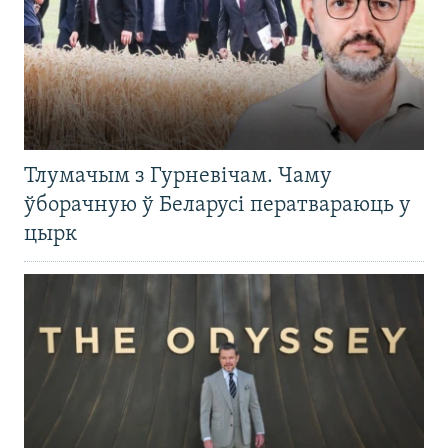
Тлумачым з Гурневічам. Чаму
ўборачную ў Беларусі ператвараюць у
цырк