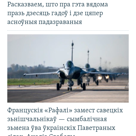
Расказваем, што пра гэта вядома
празь дзесяць гадоў і дзе цяпер
асноўныя падазраваныя
Францускія «Рафалі» замест савецкіх
зьнішчальнікаў — сымбалічная
зьмена ўва ўкраінскіх Паветраных