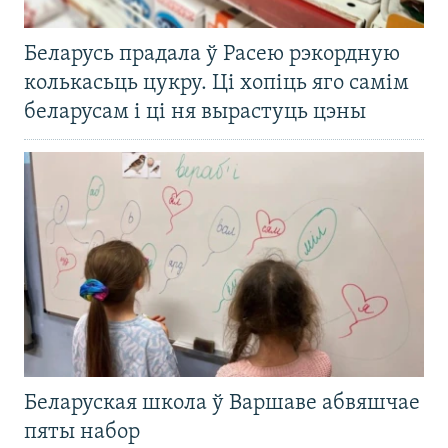
Беларусь прадала ў Расею рэкордную
колькасьць цукру. Ці хопіць яго самім
беларусам і ці ня вырастуць цэны
Беларуская школа ў Варшаве абвяшчае
пяты набор