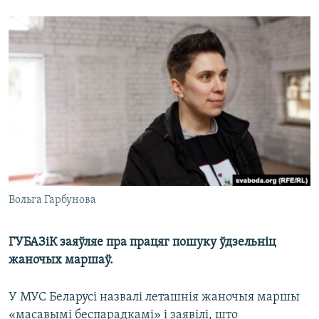
КУЛЬТУРА
МОВА
КАЛЯНДАР
НА ХВАЛЯХ СВАБОДЫ
Вольга Гарбунова
ГУБАЗіК заяўляе пра працяг пошуку ўдзельніц
жаночых маршаў.
У МУС Беларусі назвалі леташнія жаночыя маршы
«масавымі беспарадкамі» і заявілі, што