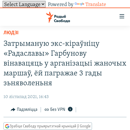
Powered by
Translate
Лінкі
ўнівэрсальнага
доступу
ЛЮДЗІ
НАВІНЫ
Перайсьці
Затрыманую экс-кіраўніцу
да
ТОЛЬКІ НА СВАБОДЗЕ
УСЕ НАВІНЫ
«Радаславы» Гарбунову
галоўнага
СУВЯЗЬ
ВІДЭА І ФОТА
ТЭСТЫ
зьместу
вінавацяць у арганізацыі жаночых
Перайсьці
ПАДПІСАЦЦА
ЛЮДЗІ
БЛОГІ
АБЫСЬЦІ БЛЯКАВАНЬНЕ
маршаў, ёй пагражае 3 гады
да
ПАЛІТЫКА
ГІСТОРЫЯ НА СВАБОДЗЕ
ПАДЗЯЛІЦЦА ІНФАРМАЦЫЯЙ
RSS
зьняволеньня
галоўнай
САЧЫЦЕ ЗА АБНАЎЛЕНЬНЯМІ
навігацыі
ЭКАНОМІКА
ПАДКАСТЫ
ПАДКАСТЫ
10 лістапад 2021, 16:43
Перайсьці
ВАЙНА
КНІГІ
FACEBOOK
да
Падзяліцца
Без VPN
БЕЛАРУСЫ НА ВАЙНЕ
АЎДЫЁКНІГІ
TWITTER
пошуку
ПАЛІТВЯЗЬНІ
PREMIUM
Усе сайты РС/РСЭ
Зрабіце Свабоду прыярытэтнай крыніцай ў Google