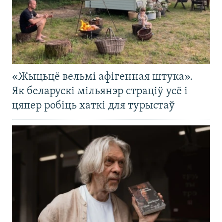
«Жыцьцё вельмі афігенная штука».
Як беларускі мільянэр страціў усё і
цяпер робіць хаткі для турыстаў