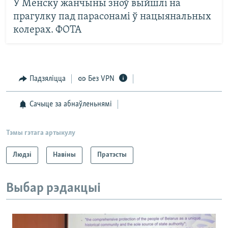
У Менску жанчыны зноў выйшлі на
прагулку пад парасонамі ў нацыянальных
колерах. ФОТА
Падзяліцца
Без VPN
Сачыце за абнаўленьнямі
Тэмы гэтага артыкулу
Людзі
Навіны
Пратэсты
Выбар рэдакцыі