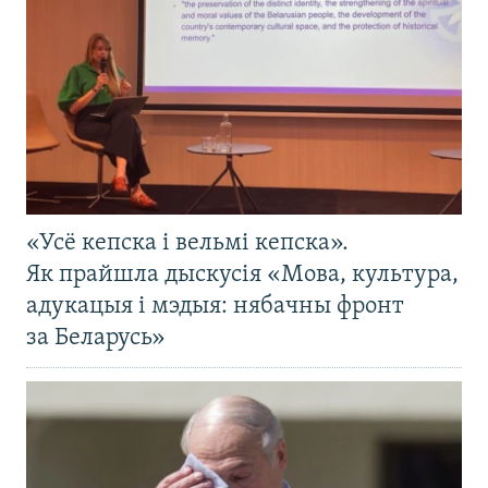
«Усё кепска і вельмі кепска».
Як прайшла дыскусія «Мова, культура,
адукацыя і мэдыя: нябачны фронт
за Беларусь»