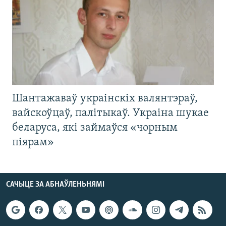
Шантажаваў украінскіх валянтэраў,
вайскоўцаў, палітыкаў. Украіна шукае
беларуса, які займаўся «чорным
піярам»
САЧЫЦЕ ЗА АБНАЎЛЕНЬНЯМІ