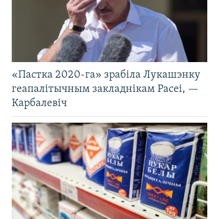
«Пастка 2020-га» зрабіла Лукашэнку
геапалітычным закладнікам Расеі, —
Карбалевіч