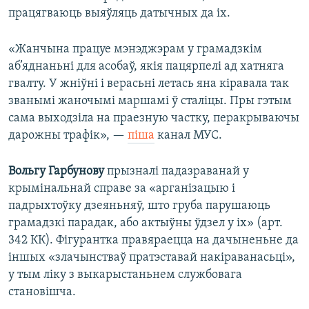
працягваюць выяўляць датычных да іх.
«Жанчына працуе мэнэджэрам у грамадзкім
аб’яднаньні для асобаў, якія пацярпелі ад хатняга
гвалту. У жніўні і верасьні летась яна кіравала так
званымі жаночымі маршамі ў сталіцы. Пры гэтым
сама выходзіла на праезную частку, перакрываючы
дарожны трафік», —
піша
канал МУС.
Вольгу Гарбунову
прызналі падазраванай у
крымінальнай справе за «арганізацыю і
падрыхтоўку дзеяньняў, што груба парушаюць
грамадзкі парадак, або актыўны ўдзел у іх» (арт.
342 КК). Фігурантка правяраецца на дачыненьне да
іншых «злачынстваў пратэставай накіраванасьці»,
у тым ліку з выкарыстаньнем службовага
становішча.