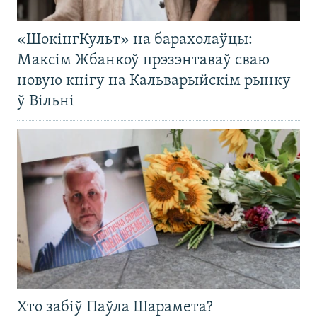
«ШокінгКульт» на барахолаўцы:
Максім Жбанкоў прэзэнтаваў сваю
новую кнігу на Кальварыйскім рынку
ў Вільні
Хто забіў Паўла Шарамета?