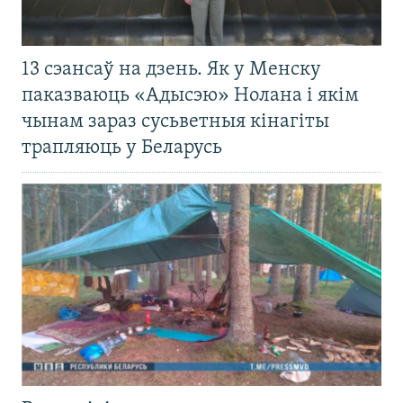
13 сэансаў на дзень. Як у Менску
паказваюць «Адысэю» Нолана і якім
чынам зараз сусьветныя кінагіты
трапляюць у Беларусь