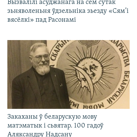
Вызвалілі асуджанага на сем сутак
зьняволеньня ўдзельніка зьезду «Сям’і
вясёлкі» пад Расонамі
Закаханы ў беларускую мову
матэматык і сьвятар. 100 гадоў
Аляксандру Надсану