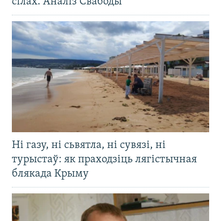
сілах. Аналіз Свабоды
Ні газу, ні сьвятла, ні сувязі, ні
турыстаў: як праходзіць лягістычная
блякада Крыму