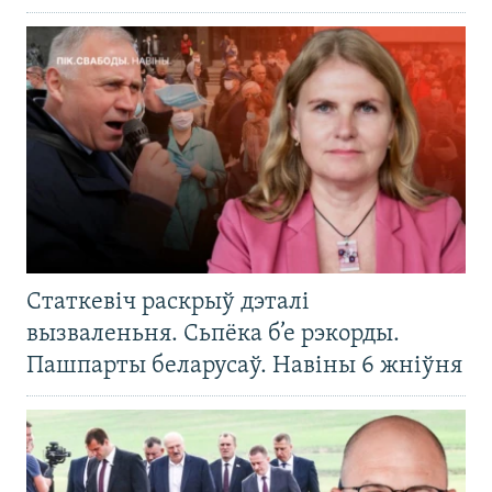
Статкевіч раскрыў дэталі
вызваленьня. Сьпёка б’е рэкорды.
Пашпарты беларусаў. Навіны 6 жніўня