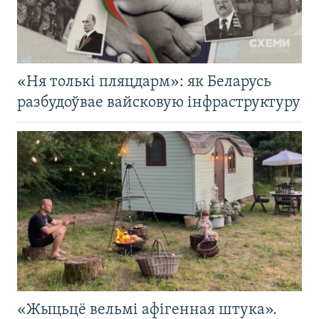
«Ня толькі пляцдарм»: як Беларусь
разбудоўвае вайсковую інфраструктуру
«Жыцьцё вельмі афігенная штука».