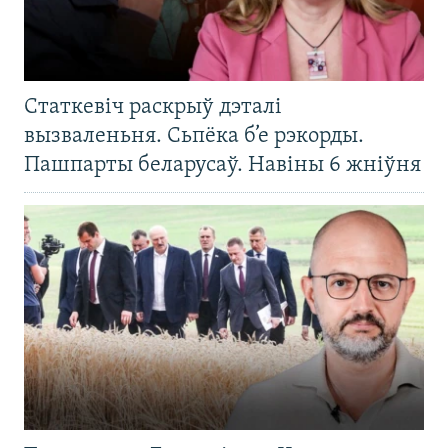
Статкевіч раскрыў дэталі
вызваленьня. Сьпёка б’е рэкорды.
Пашпарты беларусаў. Навіны 6 жніўня