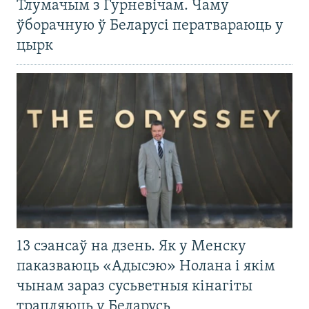
Тлумачым з Гурневічам. Чаму
ўборачную ў Беларусі ператвараюць у
цырк
13 сэансаў на дзень. Як у Менску
паказваюць «Адысэю» Нолана і якім
чынам зараз сусьветныя кінагіты
трапляюць у Беларусь