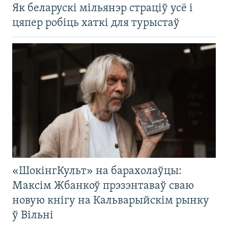
Як беларускі мільянэр страціў усё і
цяпер робіць хаткі для турыстаў
«ШокінгКульт» на барахолаўцы:
Максім Жбанкоў прэзэнтаваў сваю
новую кнігу на Кальварыйскім рынку
ў Вільні