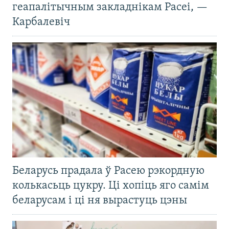
геапалітычным закладнікам Расеі, —
Карбалевіч
Беларусь прадала ў Расею рэкордную
колькасьць цукру. Ці хопіць яго самім
беларусам і ці ня вырастуць цэны