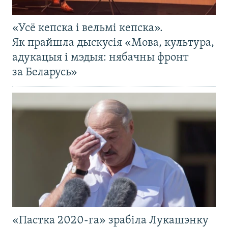
«Усё кепска і вельмі кепска».
Як прайшла дыскусія «Мова, культура,
адукацыя і мэдыя: нябачны фронт
за Беларусь»
«Пастка 2020-га» зрабіла Лукашэнку