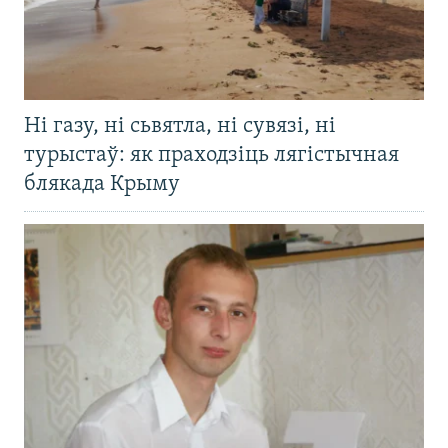
Ні газу, ні сьвятла, ні сувязі, ні
турыстаў: як праходзіць лягістычная
блякада Крыму