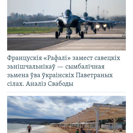
Францускія «Рафалі» замест савецкіх
зьнішчальнікаў — сымбалічная
зьмена ўва ўкраінскіх Паветраных
сілах. Аналіз Свабоды