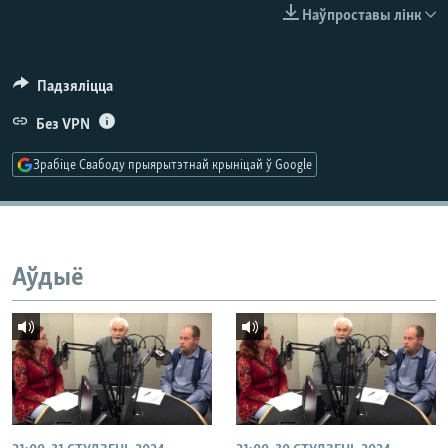
КУЛЬТУРА
МОВА
Наўпроставы лінк
КАЛЯНДАР
НА ХВАЛЯХ СВАБОДЫ
Падзяліцца
Без VPN
Зрабіце Свабоду прыярытэтнай крыніцай ў Google
Аўдыё