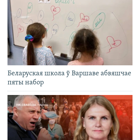
Беларуская школа ў Варшаве абвяшчае
пяты набор