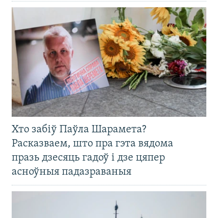
Хто забіў Паўла Шарамета?
Расказваем, што пра гэта вядома
празь дзесяць гадоў і дзе цяпер
асноўныя падазраваныя