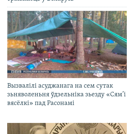
Вызвалілі асуджанага на сем сутак
зьняволеньня ўдзельніка зьезду «Сям’і
вясёлкі» пад Расонамі