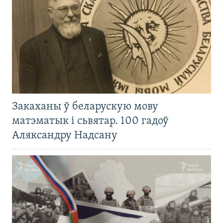
Закаханы ў беларускую мову
матэматык і сьвятар. 100 гадоў
Аляксандру Надсану