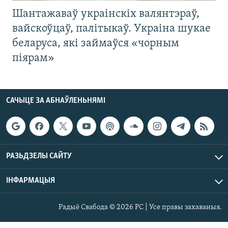
Шантажаваў украінскіх валянтэраў,
вайскоўцаў, палітыкаў. Украіна шукае
беларуса, які займаўся «чорным
піярам»
САЧЫЦЕ ЗА АБНАЎЛЕНЬНЯМІ
РАЗЬДЗЕЛЫ САЙТУ
ІНФАРМАЦЫЯ
Радыё Свабода © 2026 РС | Усе правы захаваныя.